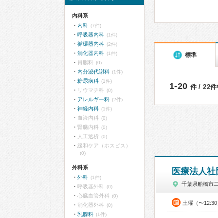
内科系
内科
(7件)
呼吸器内科
(1件)
循環器内科
(2件)
消化器内科
(1件)
標準
胃腸科
(0)
内分泌代謝科
(1件)
糖尿病科
(1件)
1-20
件 / 22
リウマチ科
(0)
アレルギー科
(2件)
神経内科
(1件)
血液内科
(0)
腎臓内科
(0)
人工透析
(0)
緩和ケア（ホスピス）
(0)
外科系
医療法人社
外科
(1件)
千葉県船橋市
呼吸器外科
(0)
心臓血管外科
(0)
土曜（〜12:3
消化器外科
(0)
乳腺科
(1件)