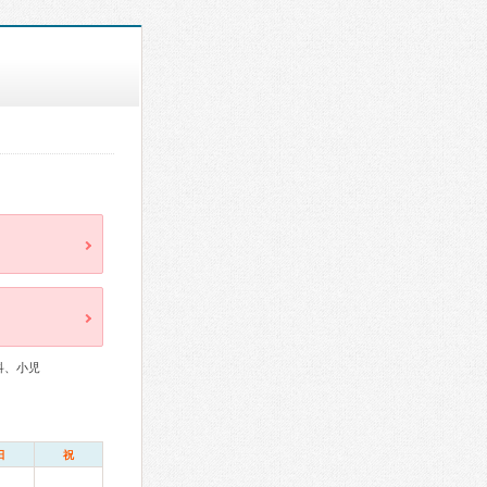
科、小児
日
祝