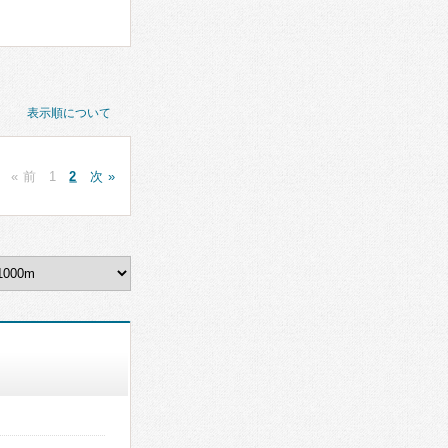
表示順について
« 前
1
2
次 »