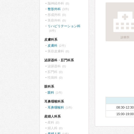
脳神経外科
(0)
整形外科
(3件)
形成外科
(0)
美容外科
(0)
リハビリテーション科
(4件)
診療所
皮膚科系
皮膚科
(2件)
美容皮膚科
(0)
泌尿器科・肛門科系
泌尿器科
(0)
肛門科
(0)
性病科
(0)
眼科系
眼科
(1件)
耳鼻咽喉科系
耳鼻咽喉科
08:30-12:30
(1件)
15:00-19:00
産婦人科系
産科
(0)
婦人科
(0)
産婦人科
(1件)