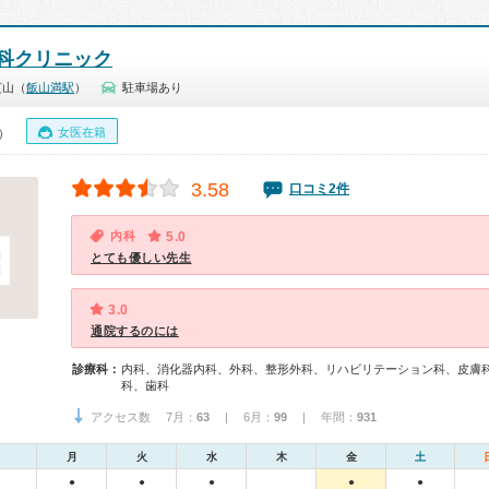
科クリニック
芝山（
飯山満駅
）
駐車場あり
女医在籍
0）
3.58
口コミ2件
内科
5.0
とても優しい先生
3.0
通院するのには
診療科：
内科、消化器内科、外科、整形外科、リハビリテーション科、皮膚
科、歯科
アクセス数 7月：
63
| 6月：
99
| 年間：
931
月
火
水
木
金
土
●
●
●
●
●