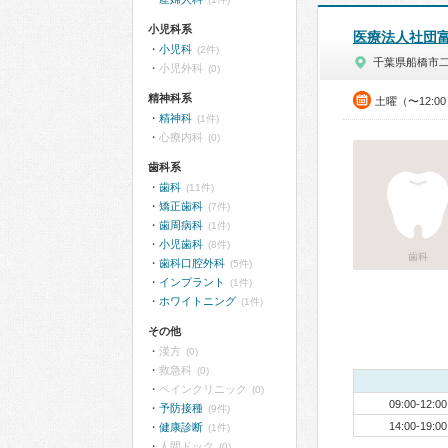
小児科系
医療法人社団
小児科
(2件)
千葉県船橋市
小児外科
(0)
精神科系
土曜（〜12:0
精神科
(1件)
心療内科
(0)
歯科系
歯科
(11件)
矯正歯科
(7件)
歯周病科
(1件)
小児歯科
(8件)
歯科
歯科口腔外科
(5件)
インプラント
(1件)
ホワイトニング
(1件)
その他
漢方
(0)
救急科
(0)
ペインクリニック
(0)
09:00-12:00
予防接種
(9件)
14:00-19:00
健康診断
(1件)
人間ドック
(0)