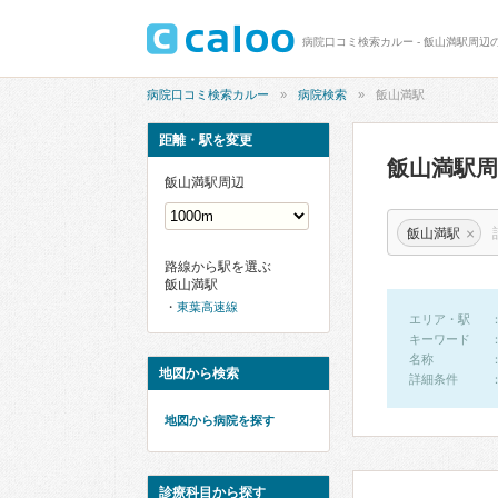
病院口コミ検索カルー - 飯山満駅周辺
病院口コミ検索カルー
病院検索
飯山満駅
距離・駅を変更
飯山満駅
飯山満駅周辺
×
飯山満駅
路線から駅を選ぶ
飯山満駅
東葉高速線
エリア・駅
キーワード
名称
地図から検索
詳細条件
地図から病院を探す
診療科目から探す