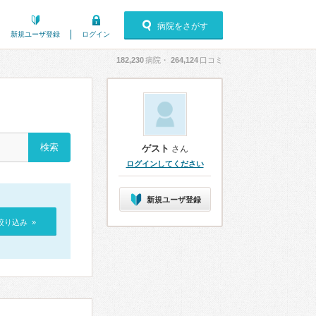
病院をさがす
新規ユーザ登録
ログイン
182,230
病院・
264,124
口コミ
ゲスト
さん
ログインしてください
新規ユーザ登録
絞り込み »