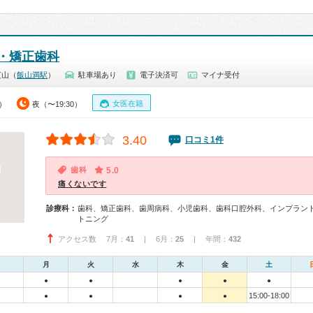
・矯正歯科
芝山（
飯山満駅
）
駐車場あり
電子決済可
マイナ受付
女医在籍
0）
夜（〜19:30）
3.40
口コミ1件
歯科
5.0
痛くないです
診療科：
歯科、矯正歯科、歯周病科、小児歯科、歯科口腔外科、インプラン
トニング
アクセス数 7月：
41
| 6月：
25
| 年間：
432
月
火
水
木
金
土
●
●
●
●
●
15:00-18:00
●
●
●
●