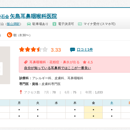
矢島耳鼻咽喉科医院
寿石会
芝山（
飯山満駅
）
駐車場あり
電子決済可
マイナ受付 (スマホ可)
0）
朝（8:30〜）
3.33
口コミ1件
耳鼻咽喉科・花粉症・鼻水が出る
4.5
自分が知っている耳鼻科ではここが一番良い
診療科：
アレルギー科、皮膚科、耳鼻咽喉科
専門医・資格：
皮膚科専門医
アクセス数 7月：
78
| 6月：
75
| 年間：
1,033
月
火
水
木
金
土
●
●
●
●
●
●
●
●
●
●