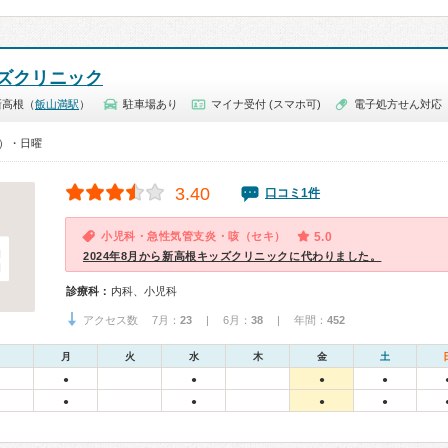
ズクリニック
新高根（
飯山満駅
）
駐車場あり
マイナ受付 (スマホ可)
電子処方せん対応
0）・日曜
3.40
口コミ1件
小児科・急性気管支炎・咳（セキ）
5.0
2024年8月から新高根キッズクリニックに代わりました。
診療科：
内科、小児科
アクセス数 7月：
23
| 6月：
38
| 年間：
452
月
火
水
木
金
土
●
●
●
●
●
●
●
●