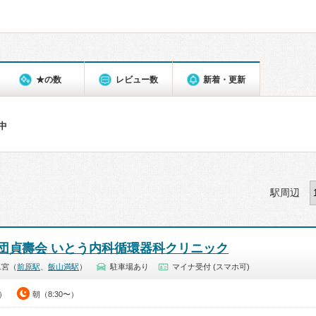
★の数
レビュー数
新着・更新
件中
駅周辺
団貞壽会 いとう内科循環器科クリニック
二宮（
前原駅
、
飯山満駅
）
駐車場あり
マイナ受付 (スマホ可)
0）
朝（8:30〜）