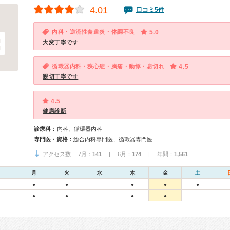
4.01
口コミ5件
内科・逆流性食道炎・体調不良
5.0
大変丁寧です
循環器内科・狭心症・胸痛・動悸・息切れ
4.5
親切丁寧です
4.5
健康診断
診療科：
内科、循環器内科
専門医・資格：
総合内科専門医、循環器専門医
アクセス数 7月：
141
| 6月：
174
| 年間：
1,561
月
火
水
木
金
土
●
●
●
●
●
●
●
●
●