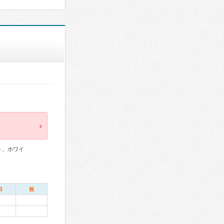
ト、ホワイ
日
祝