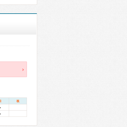
日
祝
●
●