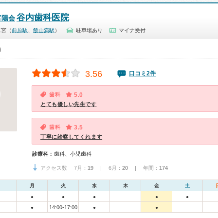
谷内歯科医院
富陽会
二宮（
前原駅
、
飯山満駅
）
駐車場あり
マイナ受付
0）
3.56
口コミ2件
歯科
5.0
とても優しい先生です
歯科
3.5
丁寧に診察してくれます
診療科：
歯科、小児歯科
アクセス数 7月：
19
| 6月：
20
| 年間：
174
月
火
水
木
金
土
●
●
●
●
●
14:00-17:00
●
●
●