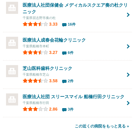
医療法人社団保健会 メディカルスクエア奏の杜クリ
ニック
千葉県習志野市奏の杜
3.33
16件
医療法人成春会
花輪クリニック
千葉県船橋市本町
3.27
6件
芝山医科歯科クリニック
千葉県船橋市芝山
3.58
2件
医療法人社団 スリースマイル 船橋行田クリニック
千葉県船橋市行田
2.86
3件
この近くの病院をもっと見る »