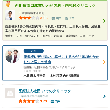
西船橋南口駅前いわせ内科・内視鏡クリニック
千葉県船橋市印内町
3.06
0件
3件
西船橋駅1分の消化器内科・内視鏡・肛門科。土日祝も診療。経験豊
富な専門医による苦痛を抑えた内視鏡検査
診療科：内科、消化器内科、肛門科、内視鏡、健康診断、人間ドック
内科
患者様に寄り添い、幸せにするのが「地域のかか
りつけ医」の使命
医療法人社団則由会 市川ピースクリニック
千葉県・市川市
水島 豪太
木村 瑞穂
理事長
内科常勤医師
医療法人社団 いそのクリニック
千葉県鎌ケ谷市南鎌ケ谷
3.79
2件