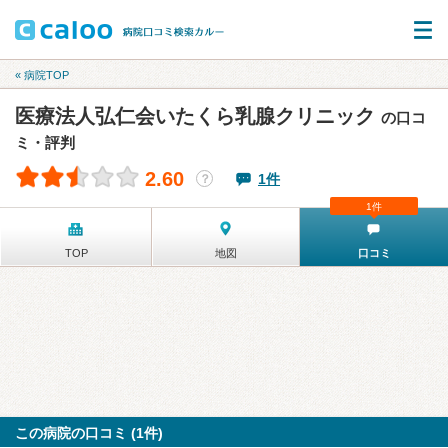
« 病院TOP
医療法人弘仁会いたくら乳腺クリニック
の口コ
ミ・評判
2.60
1件
？
1件
TOP
地図
口コミ
この病院の口コミ (1件)