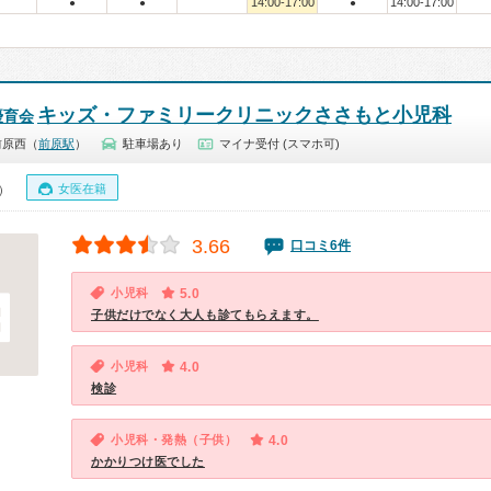
14:00-17:00
14:00-17:00
●
●
●
キッズ・ファミリークリニックささもと小児科
優育会
前原西（
前原駅
）
駐車場あり
マイナ受付 (スマホ可)
女医在籍
0）
3.66
口コミ6件
小児科
5.0
子供だけでなく大人も診てもらえます。
小児科
4.0
検診
小児科・発熱（子供）
4.0
かかりつけ医でした