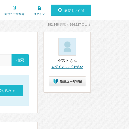
病院をさがす
新規ユーザ登録
ログイン
182,148
病院・
264,127
口コミ
ゲスト
さん
ログインしてください
新規ユーザ登録
絞り込み »