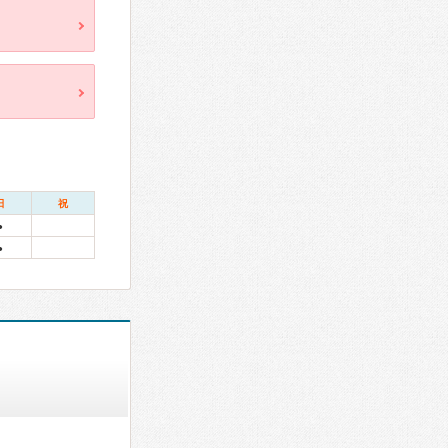
日
祝
●
●