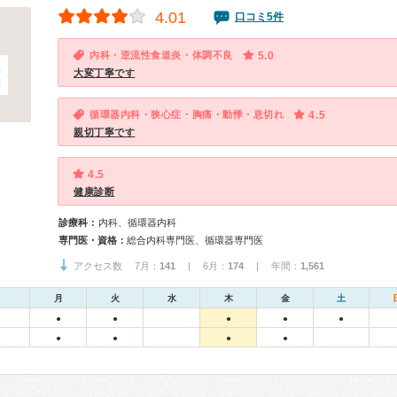
4.01
口コミ5件
内科・逆流性食道炎・体調不良
5.0
大変丁寧です
循環器内科・狭心症・胸痛・動悸・息切れ
4.5
親切丁寧です
4.5
健康診断
診療科：
内科、循環器内科
専門医・資格：
総合内科専門医、循環器専門医
アクセス数 7月：
141
| 6月：
174
| 年間：
1,561
月
火
水
木
金
土
●
●
●
●
●
●
●
●
●