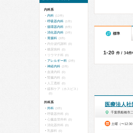
内科系
内科
(12件)
呼吸器内科
(1件)
循環器内科
(6件)
消化器内科
(3件)
標準
胃腸科
(3件)
内分泌代謝科
(0)
糖尿病科
(0)
1-20
件 / 34
リウマチ科
(0)
アレルギー科
(2件)
神経内科
(2件)
血液内科
(0)
腎臓内科
(0)
人工透析
(0)
緩和ケア（ホスピス）
(0)
外科系
医療法人社
外科
(3件)
千葉県船橋市
呼吸器外科
(0)
心臓血管外科
(0)
土曜（〜12:3
消化器外科
(0)
乳腺科
(0)