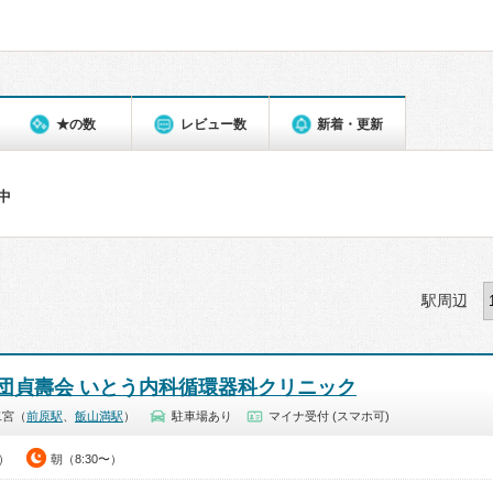
★の数
レビュー数
新着・更新
件中
駅周辺
団貞壽会 いとう内科循環器科クリニック
二宮（
前原駅
、
飯山満駅
）
駐車場あり
マイナ受付 (スマホ可)
0）
朝（8:30〜）