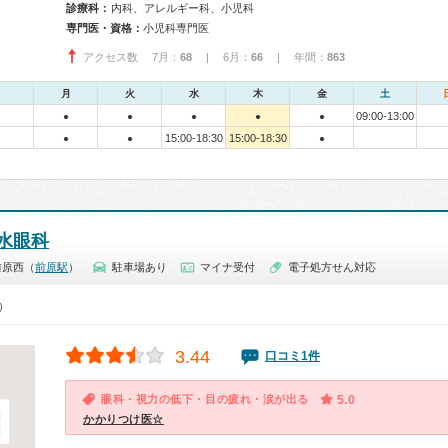
診療科：
内科、アレルギー科、小児科
専門医・資格：
小児科専門医
アクセス数 7月：
68
| 6月：
66
| 年間：
863
月
火
水
木
金
土
09:00-13:00
●
●
●
●
●
15:00-18:30
15:00-18:30
●
●
●
水眼科
前原西（
前原駅
）
駐車場あり
マイナ受付
電子処方せん対応
0）
3.44
口コミ1件
眼科・視力の低下・目の疲れ・涙が出る
5.0
かかりつけ医☆