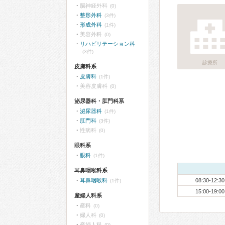
脳神経外科
(0)
整形外科
(3件)
形成外科
(1件)
美容外科
(0)
リハビリテーション科
(3件)
診療所
皮膚科系
皮膚科
(1件)
美容皮膚科
(0)
泌尿器科・肛門科系
泌尿器科
(1件)
肛門科
(3件)
性病科
(0)
眼科系
眼科
(1件)
耳鼻咽喉科系
耳鼻咽喉科
08:30-12:30
(1件)
15:00-19:00
産婦人科系
産科
(0)
婦人科
(0)
産婦人科
(0)