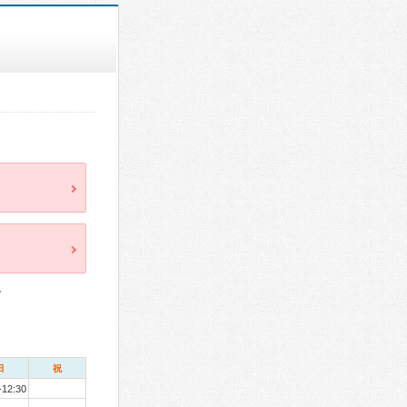
ト
日
祝
-12:30