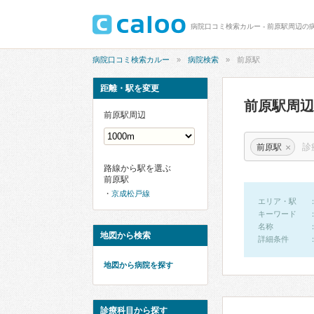
病院口コミ検索カルー - 前原駅周辺の
病院口コミ検索カルー
病院検索
前原駅
距離・駅を変更
前原駅周
前原駅周辺
×
前原駅
路線から駅を選ぶ
前原駅
京成松戸線
エリア・駅
キーワード
名称
地図から検索
詳細条件
地図から病院を探す
診療科目から探す