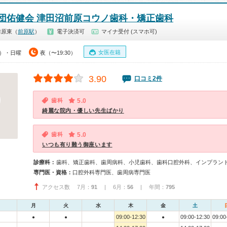
団佑健会 津田沼前原コウノ歯科・矯正歯科
前原東（
前原駅
）
電子決済可
マイナ受付 (スマホ可)
女医在籍
0）・日曜
夜（〜19:30）
3.90
口コミ2件
歯科
5.0
綺麗な院内・優しい先生ばかり
歯科
5.0
いつも有り難う御座います
診療科：
歯科、矯正歯科、歯周病科、小児歯科、歯科口腔外科、インプラン
専門医・資格：
口腔外科専門医、歯周病専門医
アクセス数 7月：
91
| 6月：
56
| 年間：
795
月
火
水
木
金
土
09:00-12:30
09:00-12:30
09:00
●
●
●