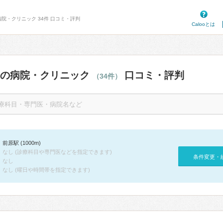
病院・クリニック 34件 口コミ・評判
Calooとは
辺の病院・クリニック
口コミ・評判
（34件）
前原駅 (1000m)
なし (診療科目や専門医などを指定できます)
条件変更・
なし
なし (曜日や時間帯を指定できます)