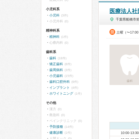
小児科系
医療法人社
小児科
(3件)
千葉県船橋市
小児外科
(0)
精神科系
土曜（〜17:0
精神科
(1件)
心療内科
(0)
歯科系
歯科
(18件)
矯正歯科
(8件)
歯周病科
(3件)
小児歯科
(15件)
歯科
歯科口腔外科
(9件)
インプラント
(4件)
ホワイトニング
(1件)
その他
漢方
(0)
救急科
(0)
ペインクリニック
(0)
予防接種
(14件)
健康診断
(1件)
10:00-13:30
人間ドック
(0)