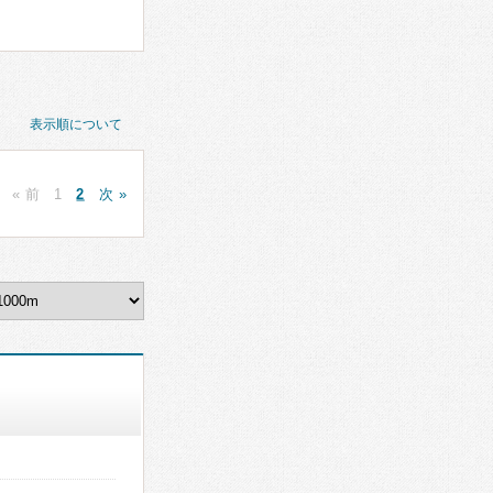
表示順について
« 前
1
2
次 »