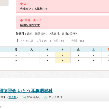
4.0
先生がとても親切です
歯科
4.0
綺麗な病院です
診療科：
歯科、矯正歯科、小児歯科、歯科口腔外科
アクセス数 7月：
76
| 6月：
59
| 年間：
682
月
火
水
木
金
土
●
●
●
●
●
●
●
●
●
●
団徳照会 いとう耳鼻咽喉科
前原東（
前原駅
）
駐車場あり
マイナ受付
0）