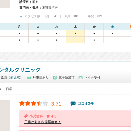
診療科：
眼科
専門医・資格：
眼科専門医
アクセス数 7月：
84
| 6月：
101
| 年間：
821
月
火
水
木
金
土
●
●
●
●
●
●
●
●
●
●
ンタルクリニック
前原西（
前原駅
）
駐車場あり
電子決済可
マイナ受付
0）・日曜
3.71
口コミ3件
小児歯科
4.5
子供が好きな歯医者さん