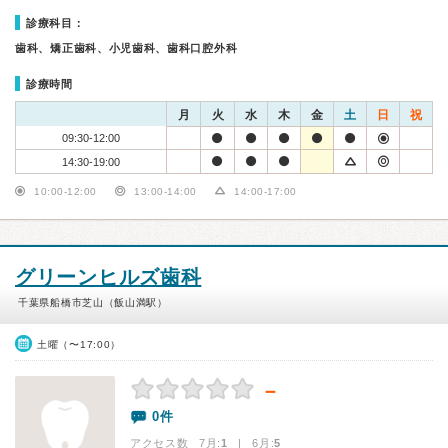
診療科目：
歯科、矯正歯科、小児歯科、歯科口腔外科
診療時間
月
火
水
木
金
土
日
祝
09:30-12:00
14:30-19:00
10:00-12:00
13:00-14:00
14:00-17:00
グリーンヒルズ歯科
千葉県船橋市芝山（飯山満駅）
土曜（〜17:00）
－
0件
アクセス数 7月:
1
| 6月:
5