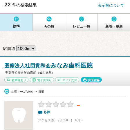
22
件の検索結果
表示順について
標準
★の数
レビュー数
新着・更新
駅周辺
みなみ歯科医院
医療法人社団貴和会
千葉県船橋市飯山満町（飯山満駅）
駐車場あり
電子決済可
マイナ受付
女医在籍
土曜（〜17:00）・日曜
－
0件
アクセス数 7月:
10
| 6月:
-