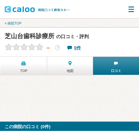
« 病院TOP
芝山台歯科診療所
の口コミ・評判
－
0件
？
TOP
地図
口コミ
この病院の口コミ (0件)