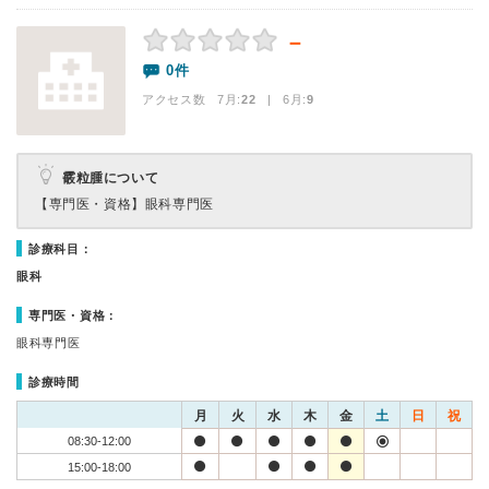
－
0件
アクセス数 7月:
22
| 6月:
9
霰粒腫について
【専門医・資格】
眼科専門医
診療科目：
眼科
専門医・資格：
眼科専門医
診療時間
月
火
水
木
金
土
日
祝
08:30-12:00
15:00-18:00