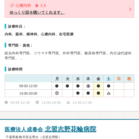
心療内科
3.5
ゆっくり話を聴いてくれます。
診療科目：
内科、眼科、精神科、心療内科、在宅医療
専門医・資格：
総合内科専門医、リウマチ専門医、外科専門医、糖尿病専門医、内分泌代謝科
専門医、…
診療時間
月
火
水
木
金
土
日
祝
09:00-12:00
14:00-20:00
09:00-12:30
13:00-19:00
14:30-17:30
北習志野花輪病院
医療法人成春会
千葉県船橋市習志野台（北習志野駅）