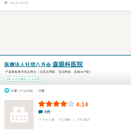
08:30-12:30
森眼科医院
医療法人社団八月会
千葉県船橋市習志野台（北習志野駅、習志野駅、高根木戸駅）
マイナ受付
(スマホ可)
土曜（〜12:00）・日曜
4.14
4件
アクセス数 7月:
594
| 6月:
517