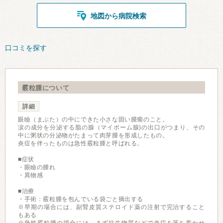
地図から病院検索
口コミを探す
霰粒腫について
詳細
眼瞼（まぶた）の中にできた小さな固い腫瘤のこと。
涙の成分を分泌する脂の腺（マイボーム腺)の出口がつまり、その
中に粥状の分泌物がたまって肉芽腫を形成したもの。
炎症を伴ったものは急性霰粒腫と呼ばれる。
■症状
・眼瞼の腫れ
・異物感
■治療
・手術：霰粒腫を包んでいる袋ごと摘出する
※早期の場合には、副腎皮質ステロイド薬の注射で完治すること
もある