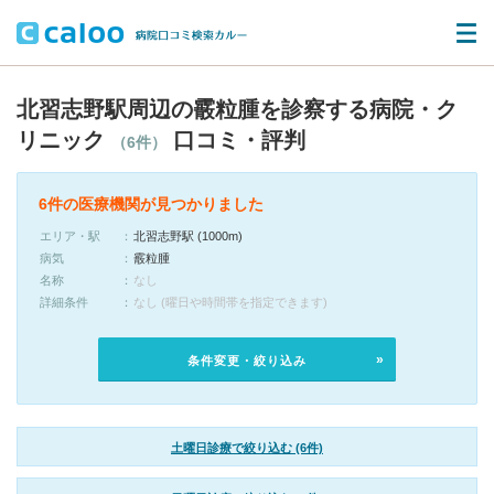
北習志野駅周辺の霰粒腫を診察する病院・ク
リニック
口コミ・評判
（6件）
6件の医療機関が見つかりました
エリア・駅
北習志野駅 (1000m)
病気
霰粒腫
名称
なし
詳細条件
なし (曜日や時間帯を指定できます)
条件変更・絞り込み
土曜日診療で絞り込む (6件)