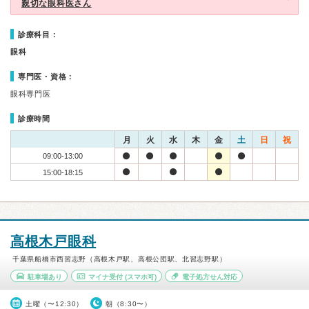
親切な眼科医さん
診療科目：
眼科
専門医・資格：
眼科専門医
診療時間
月
火
水
木
金
土
日
祝
09:00-13:00
15:00-18:15
高根木戸眼科
千葉県船橋市西習志野（高根木戸駅、高根公団駅、北習志野駅）
駐車場あり
マイナ受付
(スマホ可)
電子処方せん対応
土曜（〜12:30）
朝（8:30〜）