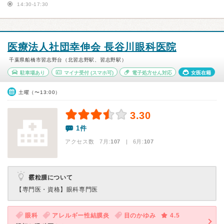
14:30-17:30
医療法人社団幸伸会 長谷川眼科医院
千葉県船橋市習志野台（北習志野駅、習志野駅）
駐車場あり
マイナ受付
(スマホ可)
電子処方せん対応
女医在籍
土曜（〜13:00）
3.30
1件
アクセス数 7月:
107
| 6月:
107
霰粒腫について
【専門医・資格】
眼科専門医
眼科
アレルギー性結膜炎
目のかゆみ
4.5