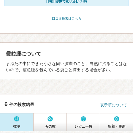
日曜日診療で絞り込む (1件)
口コミ検索はこちら
霰粒腫について
まぶたの中にできた小さな固い腫瘤のこと。自然に治ることはな
いので、霰粒腫を包んでいる袋ごと摘出する場合が多い。
6
件の検索結果
表示順について
標準
★の数
レビュー数
新着・更新