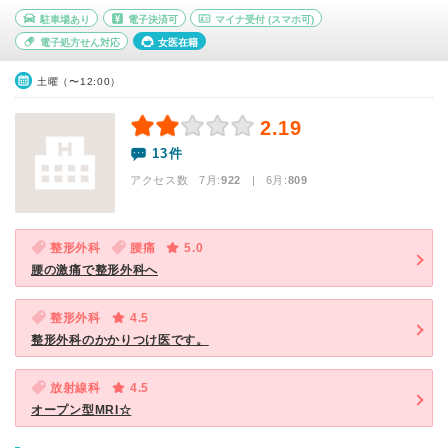
駐車場あり
電子決済可
マイナ受付
(スマホ可)
電子処方せん対応
女医在籍
土曜（〜12:00）
2.19
13件
アクセス数 7月:
922
| 6月:
809
整形外科
腰痛
5.0
腰の激痛で整形外科へ
整形外科
4.5
整形外科のかかりつけ医です。
放射線科
4.5
オープン型MRI☆