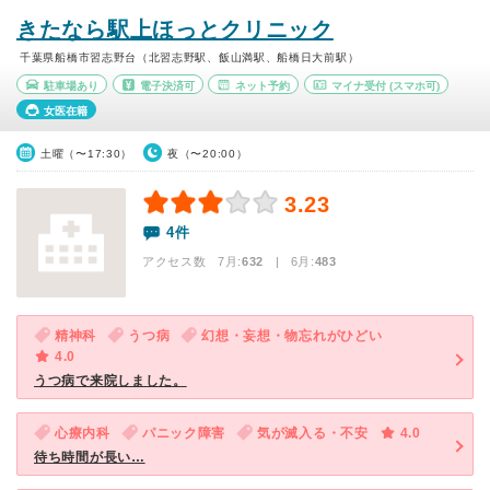
きたなら駅上ほっとクリニック
千葉県船橋市習志野台（北習志野駅、飯山満駅、船橋日大前駅）
駐車場あり
電子決済可
ネット予約
マイナ受付
(スマホ可)
女医在籍
土曜（〜17:30）
夜（〜20:00）
3.23
4件
アクセス数 7月:
632
| 6月:
483
精神科
うつ病
幻想・妄想・物忘れがひどい
4.0
うつ病で来院しました。
心療内科
パニック障害
気が滅入る・不安
4.0
待ち時間が長い…