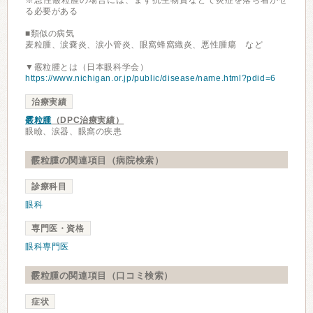
※急性霰粒腫の場合には、まず抗生物質などで炎症を落ち着かせ
る必要がある
■類似の病気
麦粒腫、涙嚢炎、涙小管炎、眼窩蜂窩織炎、悪性腫瘍 など
▼霰粒腫とは（日本眼科学会）
https://www.nichigan.or.jp/public/disease/name.html?pdid=6
治療実績
霰粒腫
（DPC治療実績）
眼瞼、涙器、眼窩の疾患
霰粒腫の関連項目（病院検索）
診療科目
眼科
専門医・資格
眼科専門医
霰粒腫の関連項目（口コミ検索）
症状