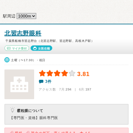
駅周辺
北習志野眼科
千葉県船橋市習志野台（北習志野駅、習志野駅、高根木戸駅）
マイナ受付
女医在籍
土曜（〜17:30）・祝日
3.81
3件
アクセス数 7月:
294
| 6月:
197
霰粒腫について
【専門医・資格】
眼科専門医