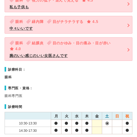
眼科
視力の低下・歪んで見える
4.5
私も子供も
眼科
緑内障
目がチラチラする
4.5
中々いいです
眼科
結膜炎
目のかゆみ・目の痛み・目が赤い
4.0
腕のいい感じのいい女医さんです
診療科目：
眼科
専門医・資格：
眼科専門医
診療時間
月
火
水
木
金
土
日
祝
10:30-13:30
14:30-17:30