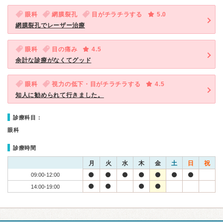
眼科
網膜裂孔
目がチラチラする
5.0
網膜裂孔でレーザー治療
眼科
目の痛み
4.5
余計な診療がなくてグッド
眼科
視力の低下・目がチラチラする
4.5
知人に勧められて行きました。
診療科目：
眼科
診療時間
月
火
水
木
金
土
日
祝
09:00-12:00
14:00-19:00