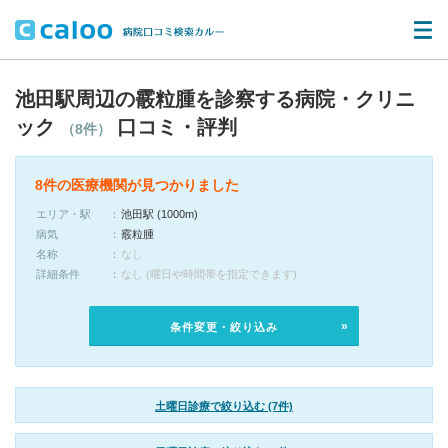
池田駅周辺の霰粒腫を診察する病院・クリニ
ック
口コミ・評判
（8件）
8件の医療機関が見つかりました
エリア・駅
池田駅 (1000m)
病気
霰粒腫
名称
なし
詳細条件
なし (曜日や時間帯を指定できます)
条件変更・絞り込み
土曜日診療で絞り込む (7件)