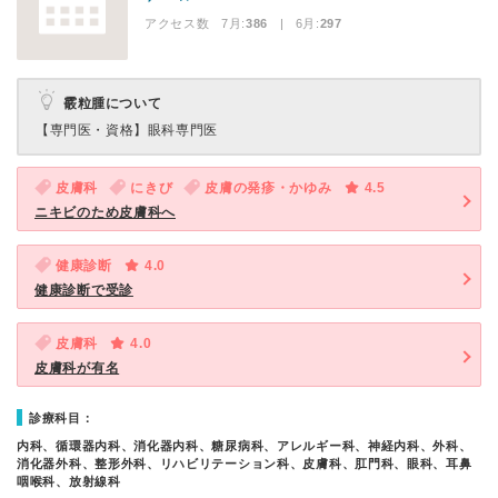
アクセス数 7月:
386
| 6月:
297
霰粒腫について
【専門医・資格】
眼科専門医
皮膚科
にきび
皮膚の発疹・かゆみ
4.5
ニキビのため皮膚科へ
健康診断
4.0
健康診断で受診
皮膚科
4.0
皮膚科が有名
診療科目：
内科、循環器内科、消化器内科、糖尿病科、アレルギー科、神経内科、外科、
消化器外科、整形外科、リハビリテーション科、皮膚科、肛門科、眼科、耳鼻
咽喉科、放射線科