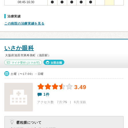
08:45-16:30
治療実績
この病院の治療実績を見る
いさか眼科
大阪府池田市満寿美町（池田駅）
マイナ受付
(スマホ可)
女医在籍
土曜（〜17:00）・日曜
3.49
1件
アクセス数 7月:
75
| 6月:
111
霰粒腫について