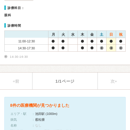
診療科目：
眼科
診療時間
月
火
水
木
金
土
日
祝
11:00-12:30
14:30-17:30
14:30-16:30
«前
1/1ページ
次»
8件の医療機関が見つかりました
エリア・駅
池田駅 (1000m)
病気
霰粒腫
名称
なし