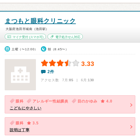
まつもと眼科クリニック
大阪府池田市城南（池田駅）
マイナ受付
(スマホ可)
電子処方せん対応
土曜（〜12:00）
朝（8:45〜）
3.33
2件
アクセス数 7月:
85
| 6月:
130
眼科
アレルギー性結膜炎
目のかゆみ
4.0
こどもにやさしい
眼科
3.5
説明は丁寧