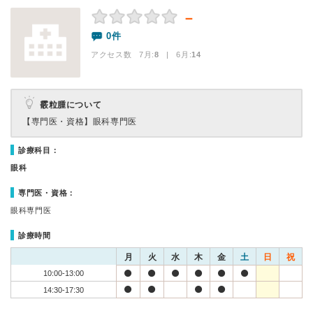
－
0件
アクセス数 7月:
8
| 6月:
14
霰粒腫について
【専門医・資格】
眼科専門医
診療科目：
眼科
専門医・資格：
眼科専門医
診療時間
月
火
水
木
金
土
日
祝
10:00-13:00
14:30-17:30