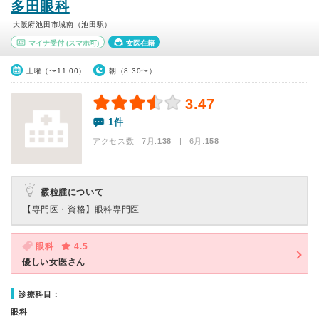
多田眼科
大阪府池田市城南（池田駅）
マイナ受付
(スマホ可)
女医在籍
土曜（〜11:00）
朝（8:30〜）
3.47
1件
アクセス数 7月:
138
| 6月:
158
霰粒腫について
【専門医・資格】
眼科専門医
眼科
4.5
優しい女医さん
診療科目：
眼科