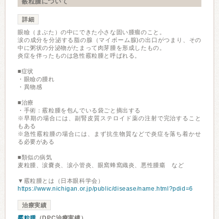
霰粒腫について
詳細
眼瞼（まぶた）の中にできた小さな固い腫瘤のこと。
涙の成分を分泌する脂の腺（マイボーム腺)の出口がつまり、その
中に粥状の分泌物がたまって肉芽腫を形成したもの。
炎症を伴ったものは急性霰粒腫と呼ばれる。
■症状
・眼瞼の腫れ
・異物感
■治療
・手術：霰粒腫を包んでいる袋ごと摘出する
※早期の場合には、副腎皮質ステロイド薬の注射で完治すること
もある
※急性霰粒腫の場合には、まず抗生物質などで炎症を落ち着かせ
る必要がある
■類似の病気
麦粒腫、涙嚢炎、涙小管炎、眼窩蜂窩織炎、悪性腫瘍 など
▼霰粒腫とは（日本眼科学会）
https://www.nichigan.or.jp/public/disease/name.html?pdid=6
治療実績
霰粒腫
（DPC治療実績）