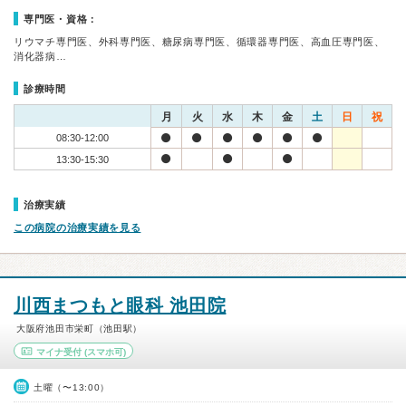
専門医・資格：
リウマチ専門医、外科専門医、糖尿病専門医、循環器専門医、高血圧専門医、
消化器病…
診療時間
月
火
水
木
金
土
日
祝
08:30-12:00
13:30-15:30
治療実績
この病院の治療実績を見る
川西まつもと眼科 池田院
大阪府池田市栄町（池田駅）
マイナ受付
(スマホ可)
土曜（〜13:00）