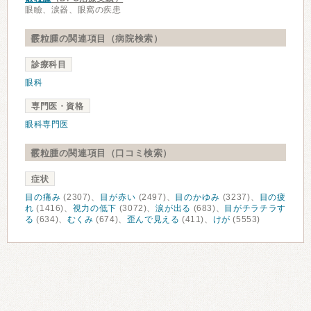
眼瞼、涙器、眼窩の疾患
霰粒腫の関連項目（病院検索）
診療科目
眼科
専門医・資格
眼科専門医
霰粒腫の関連項目（口コミ検索）
症状
目の痛み
(2307)、
目が赤い
(2497)、
目のかゆみ
(3237)、
目の疲
れ
(1416)、
視力の低下
(3072)、
涙が出る
(683)、
目がチラチラす
る
(634)、
むくみ
(674)、
歪んで見える
(411)、
けが
(5553)