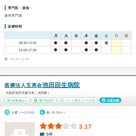
専門医・資格：
眼科専門医
診療時間
月
火
水
木
金
土
日
祝
08:30-12:00
15:00-17:00
08:30-11:00
池田回生病院
医療法人互恵会
大阪府池田市建石町（池田駅）
駐車場あり
電子決済可
マイナ受付
(スマホ可)
女医在籍
土曜（〜12:00）
朝（8:30〜）
3.17
5件