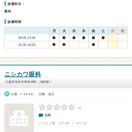
診療科目：
眼科
診療時間
月
火
水
木
金
土
日
祝
08:45-12:00
15:30-18:00
ニシカワ眼科
大阪府池田市満寿美町（池田駅）
土曜（〜16:30）・日曜・祝日
－
0件
アクセス数 7月:
15
| 6月:
11