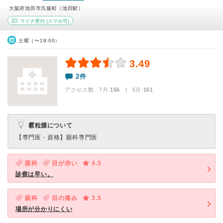
大阪府池田市呉服町（池田駅）
マイナ受付
(スマホ可)
土曜（〜19:00）
3.49
2件
アクセス数 7月:
156
| 6月:
161
霰粒腫について
【専門医・資格】
眼科専門医
眼科
目が赤い
4.5
診察は早い。
眼科
目の痛み
3.5
場所が分かりにくい