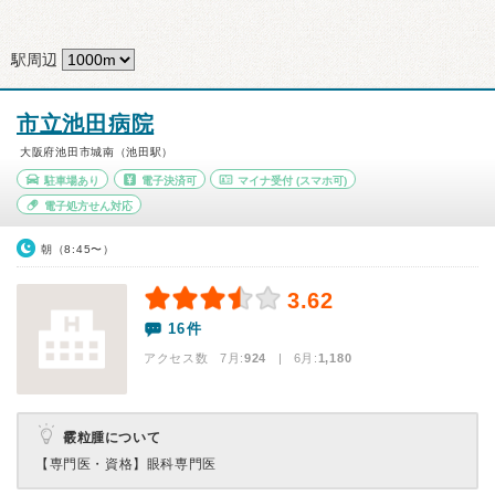
駅周辺
市立池田病院
大阪府池田市城南（池田駅）
駐車場あり
電子決済可
マイナ受付
(スマホ可)
電子処方せん対応
朝（8:45〜）
3.62
16件
アクセス数 7月:
924
| 6月:
1,180
霰粒腫について
【専門医・資格】
眼科専門医