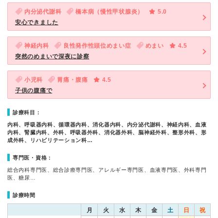
内分泌代謝科
橋本病（慢性甲状腺炎）
5.0
安心できました
神経内科
良性発作性頭位めまい症
めまい
4.5
突然のめまいで深夜に診察
小児科
胃痛・腹痛
4.5
子供の腹痛で
診療科目：
内科、呼吸器内科、循環器内科、消化器内科、内分泌代謝科、神経内科、血液
内科、腎臓内科、外科、呼吸器外科、消化器外科、脳神経外科、整形外科、形
成外科、リハビリテーション科…
専門医・資格：
総合内科専門医、総合診療専門医、アレルギー専門医、血液専門医、外科専門
医、糖尿…
診療時間
月
火
水
木
金
土
日
祝