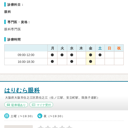
診療科目：
眼科
専門医・資格：
眼科専門医
診療時間
月
火
水
木
金
土
日
祝
09:00-12:00
16:00-18:30
はりむら眼科
大阪府大阪市住之江区西住之江（住ノ江駅、安立町駅、我孫子道駅）
駐車場あり
マイナ受付
土曜（〜19:30）
夜（〜19:30）