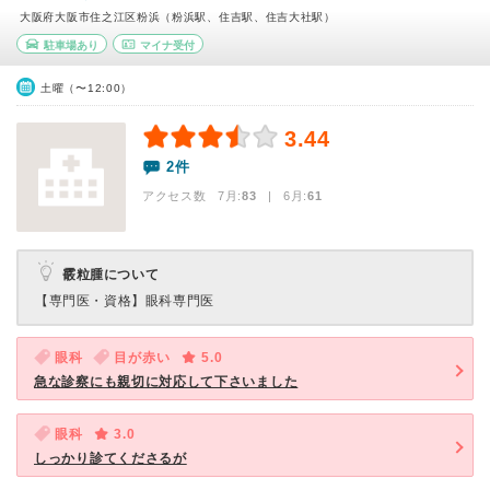
大阪府大阪市住之江区粉浜（粉浜駅、住吉駅、住吉大社駅）
駐車場あり
マイナ受付
土曜（〜12:00）
3.44
2件
アクセス数 7月:
83
| 6月:
61
霰粒腫について
【専門医・資格】
眼科専門医
眼科
目が赤い
5.0
急な診察にも親切に対応して下さいました
眼科
3.0
しっかり診てくださるが