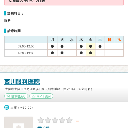
幼稚園のかかりつけ医
診療科目：
眼科
診療時間
月
火
水
木
金
土
日
祝
09:00-12:00
16:00-19:00
西川眼科医院
大阪府大阪市住之江区浜口東（細井川駅、住ノ江駅、安立町駅）
駐車場あり
マイナ受付
土曜（〜12:00）
－