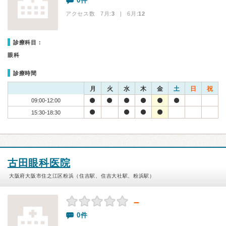
0件
アクセス数 7月:
3
| 6月:
12
診療科目：
眼科
診療時間
月
火
水
木
金
土
日
祝
09:00-12:00
15:30-18:30
古田眼科医院
大阪府大阪市住之江区粉浜（住吉駅、住吉大社駅、粉浜駅）
－
0件