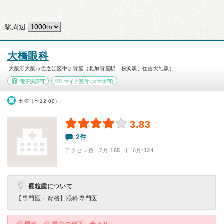
駅周辺
大橋眼科
大阪府大阪市住之江区中加賀屋（北加賀屋駅、粉浜駅、住吉大社駅）
電子決済可
マイナ受付
(スマホ可)
土曜（〜12:00）
3.83
2件
アクセス数 7月:
165
| 6月:
124
霰粒腫について
【専門医・資格】
眼科専門医