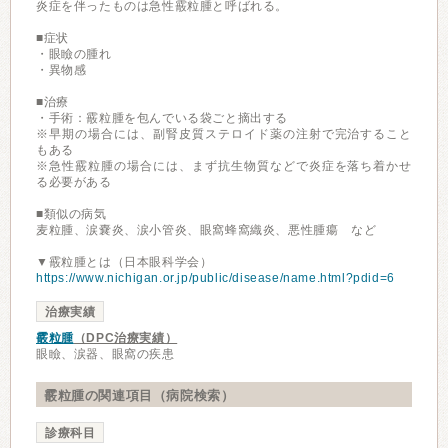
炎症を伴ったものは急性霰粒腫と呼ばれる。
■症状
・眼瞼の腫れ
・異物感
■治療
・手術：霰粒腫を包んでいる袋ごと摘出する
※早期の場合には、副腎皮質ステロイド薬の注射で完治すること
もある
※急性霰粒腫の場合には、まず抗生物質などで炎症を落ち着かせ
る必要がある
■類似の病気
麦粒腫、涙嚢炎、涙小管炎、眼窩蜂窩織炎、悪性腫瘍 など
▼霰粒腫とは（日本眼科学会）
https://www.nichigan.or.jp/public/disease/name.html?pdid=6
治療実績
霰粒腫
（DPC治療実績）
眼瞼、涙器、眼窩の疾患
霰粒腫の関連項目（病院検索）
診療科目