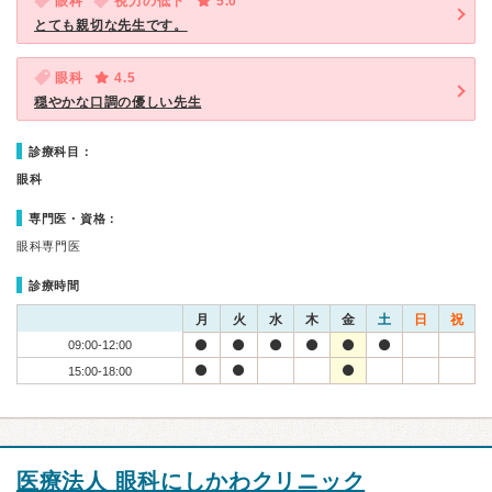
眼科
視力の低下
5.0
とても親切な先生です。
眼科
4.5
穏やかな口調の優しい先生
診療科目：
眼科
専門医・資格：
眼科専門医
診療時間
月
火
水
木
金
土
日
祝
09:00-12:00
15:00-18:00
医療法人 眼科にしかわクリニック