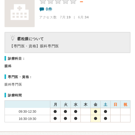
－
0件
アクセス数 7月:
19
| 6月:
34
霰粒腫について
【専門医・資格】
眼科専門医
診療科目：
眼科
専門医・資格：
眼科専門医
診療時間
月
火
水
木
金
土
日
祝
09:30-12:30
16:30-19:30