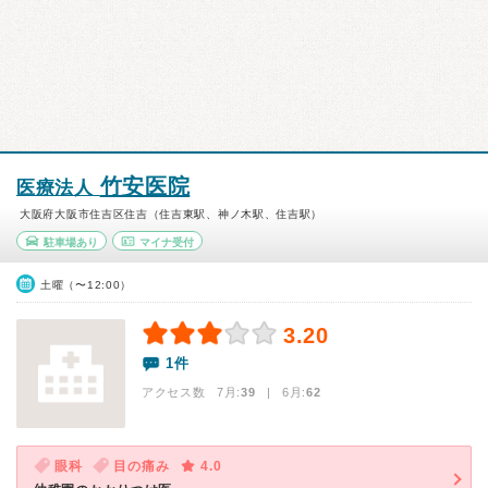
竹安医院
医療法人
大阪府大阪市住吉区住吉（住吉東駅、神ノ木駅、住吉駅）
駐車場あり
マイナ受付
土曜（〜12:00）
3.20
1件
アクセス数 7月:
39
| 6月:
62
眼科
目の痛み
4.0