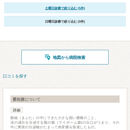
土曜日診療で絞り込む (5件)
日曜日診療で絞り込む (0件)
地図から病院検索
口コミを探す
霰粒腫について
詳細
眼瞼（まぶた）の中にできた小さな固い腫瘤のこと。
涙の成分を分泌する脂の腺（マイボーム腺)の出口がつまり、その
中に粥状の分泌物がたまって肉芽腫を形成したもの。