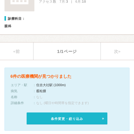
アクセス数 7月:
3
| 6月:
10
診療科目：
眼科
«前
1/1ページ
次»
6件の医療機関が見つかりました
エリア・駅
住吉大社駅 (1000m)
病気
霰粒腫
名称
なし
詳細条件
なし (曜日や時間帯を指定できます)
条件変更・絞り込み