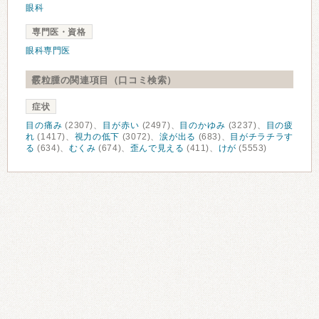
眼科
専門医・資格
眼科専門医
霰粒腫の関連項目（口コミ検索）
症状
目の痛み
(2307)、
目が赤い
(2497)、
目のかゆみ
(3237)、
目の疲
れ
(1417)、
視力の低下
(3072)、
涙が出る
(683)、
目がチラチラす
る
(634)、
むくみ
(674)、
歪んで見える
(411)、
けが
(5553)