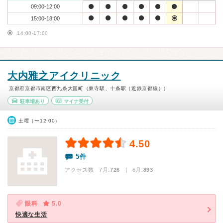
09:00-12:00
15:00-18:00
14:00-17:00
大内雅之アイクリニック
京都府京都市南区西九条大国町（東寺駅、十条駅（近鉄京都線））
駐車場あり
マイナ受付
土曜（〜12:00）
4.50
5件
アクセス数 7月:
726
| 6月:
893
眼科
5.0
快適な生活