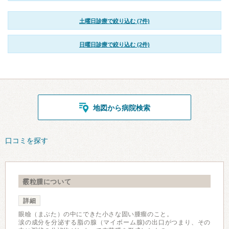
土曜日診療で絞り込む (7件)
日曜日診療で絞り込む (2件)
地図から病院検索
口コミを探す
霰粒腫について
詳細
眼瞼（まぶた）の中にできた小さな固い腫瘤のこと。
涙の成分を分泌する脂の腺（マイボーム腺)の出口がつまり、その