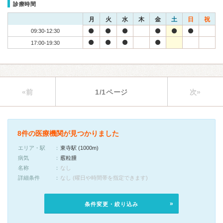
診療時間
月
火
水
木
金
土
日
祝
09:30-12:30
17:00-19:30
«前
1/1ページ
次»
8件の医療機関が見つかりました
エリア・駅
東寺駅 (1000m)
病気
霰粒腫
名称
なし
詳細条件
なし (曜日や時間帯を指定できます)
条件変更・絞り込み