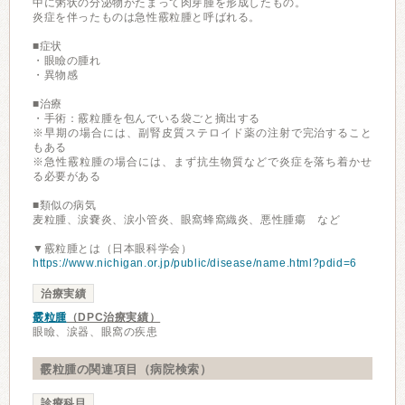
中に粥状の分泌物がたまって肉芽腫を形成したもの。
炎症を伴ったものは急性霰粒腫と呼ばれる。
■症状
・眼瞼の腫れ
・異物感
■治療
・手術：霰粒腫を包んでいる袋ごと摘出する
※早期の場合には、副腎皮質ステロイド薬の注射で完治すること
もある
※急性霰粒腫の場合には、まず抗生物質などで炎症を落ち着かせ
る必要がある
■類似の病気
麦粒腫、涙嚢炎、涙小管炎、眼窩蜂窩織炎、悪性腫瘍 など
▼霰粒腫とは（日本眼科学会）
https://www.nichigan.or.jp/public/disease/name.html?pdid=6
治療実績
霰粒腫
（DPC治療実績）
眼瞼、涙器、眼窩の疾患
霰粒腫の関連項目（病院検索）
診療科目