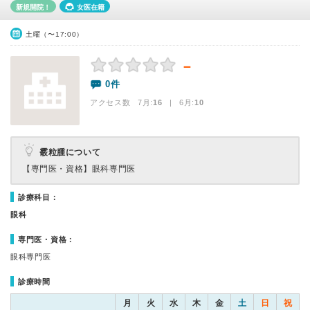
新規開院！
女医在籍
土曜（〜17:00）
－
0件
アクセス数 7月:
16
| 6月:
10
霰粒腫について
【専門医・資格】
眼科専門医
診療科目：
眼科
専門医・資格：
眼科専門医
診療時間
月
火
水
木
金
土
日
祝