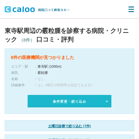
東寺駅周辺の霰粒腫を診察する病院・クリニ
ック
口コミ・評判
（8件）
8件の医療機関が見つかりました
エリア・駅
東寺駅 (1000m)
病気
霰粒腫
名称
なし
詳細条件
なし (曜日や時間帯を指定できます)
条件変更・絞り込み
土曜日診療で絞り込む (7件)