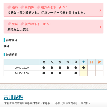
眼科
白内障
視力の低下
5.0
後発白内障と診断され、YAGレーザー治療を受けました。
眼科
視力の低下
5.0
素晴らしい技術
診療科目：
眼科
診療時間
月
火
水
木
金
土
日
祝
09:00-12:00
14:30-17:30
吉川眼科
京都府京都市南区東寺東門前町（東寺駅、十条駅（近鉄京都線）、京都駅）