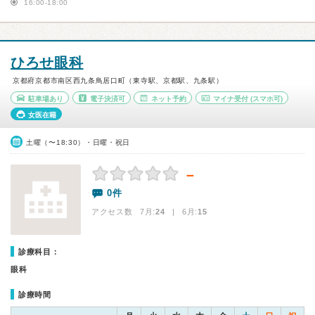
16:00-18:00
ひろせ眼科
京都府京都市南区西九条鳥居口町（東寺駅、京都駅、九条駅）
駐車場あり
電子決済可
ネット予約
マイナ受付
(スマホ可)
女医在籍
土曜（〜18:30）・日曜・祝日
－
0件
アクセス数 7月:
24
| 6月:
15
診療科目：
眼科
診療時間