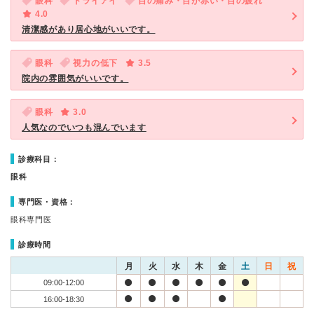
眼科
ドライアイ
目の痛み・目が赤い・目の疲れ
4.0
清潔感があり居心地がいいです。
眼科
視力の低下
3.5
院内の雰囲気がいいです。
眼科
3.0
人気なのでいつも混んでいます
診療科目：
眼科
専門医・資格：
眼科専門医
診療時間
月
火
水
木
金
土
日
祝
09:00-12:00
16:00-18:30