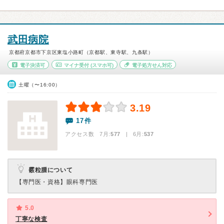
武田病院
京都府京都市下京区東塩小路町（京都駅、東寺駅、九条駅）
電子決済可
マイナ受付
(スマホ可)
電子処方せん対応
土曜（〜16:00）
3.19
17件
アクセス数 7月:
577
| 6月:
537
霰粒腫について
【専門医・資格】
眼科専門医
5.0
丁寧な検査