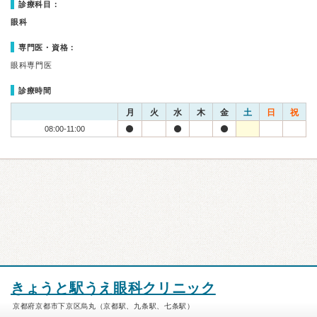
診療科目：
眼科
専門医・資格：
眼科専門医
診療時間
月
火
水
木
金
土
日
祝
08:00-11:00
きょうと駅うえ眼科クリニック
京都府京都市下京区烏丸（京都駅、九条駅、七条駅）