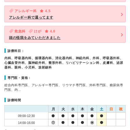
アレルギー科
4.5
アレルギー科で通ってます
救急科
けが
4.0
頭の怪我をみていただきました
診療科目：
内科、呼吸器内科、循環器内科、消化器内科、神経内科、外科、呼吸器外科、
心臓血管外科、脳神経外科、整形外科、リハビリテーション科、皮膚科、泌尿
器科、眼科、小児科、放射線科
専門医・資格：
総合内科専門医、アレルギー専門医、リウマチ専門医、外科専門医、糖尿病専
門医、内…
診療時間
月
火
水
木
金
土
日
祝
09:00-12:30
14:00-16:00