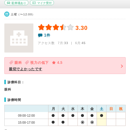
駐車場あり
マイナ受付
土曜（〜12:00）
3.30
1件
アクセス数 7月:
33
| 6月:
45
眼科
視力の低下
4.5
親切でよかったです
診療科目：
眼科
診療時間
月
火
水
木
金
土
日
祝
09:00-12:00
15:00-17:00