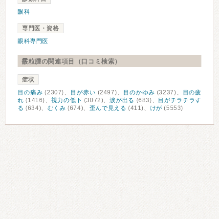
眼科
専門医・資格
眼科専門医
霰粒腫の関連項目（口コミ検索）
症状
目の痛み
(2307)、
目が赤い
(2497)、
目のかゆみ
(3237)、
目の疲
れ
(1416)、
視力の低下
(3072)、
涙が出る
(683)、
目がチラチラす
る
(634)、
むくみ
(674)、
歪んで見える
(411)、
けが
(5553)