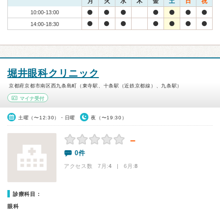
月
火
水
木
金
土
日
祝
10:00-13:00
14:00-18:30
堀井眼科クリニック
京都府京都市南区西九条島町（東寺駅、十条駅（近鉄京都線）、九条駅）
マイナ受付
土曜（〜12:30）・日曜
夜（〜19:30）
－
0件
アクセス数 7月:
4
| 6月:
8
診療科目：
眼科