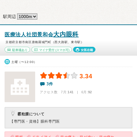
駅周辺
大内眼科
医療法人社団景和会
京都府京都市南区唐橋羅城門町（西大路駅、東寺駅）
駐車場あり
マイナ受付
(スマホ可)
女医在籍
土曜（〜12:00）
3.34
3件
アクセス数 7月:
141
| 6月:
92
霰粒腫について
【専門医・資格】
眼科専門医