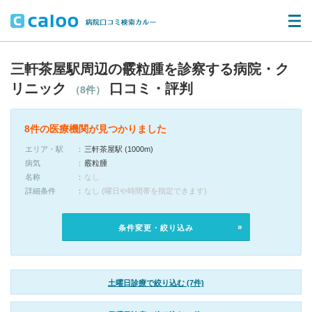
三軒茶屋駅周辺の霰粒腫を診察する病院・ク
リニック
口コミ・評判
（8件）
8件の医療機関が見つかりました
エリア・駅
三軒茶屋駅 (1000m)
病気
霰粒腫
名称
なし
詳細条件
なし (曜日や時間帯を指定できます)
条件変更・絞り込み
土曜日診療で絞り込む (7件)