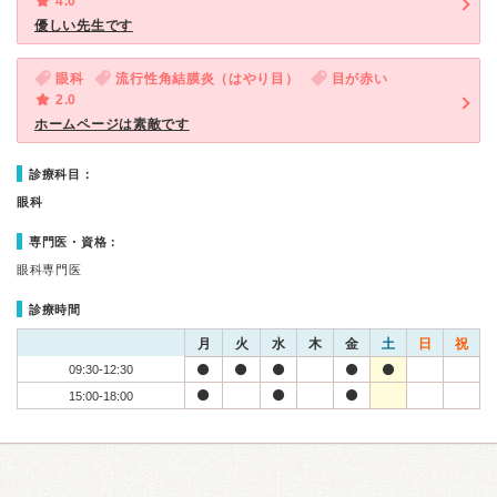
4.0
優しい先生です
眼科
流行性角結膜炎（はやり目）
目が赤い
2.0
ホームページは素敵です
診療科目：
眼科
専門医・資格：
眼科専門医
診療時間
月
火
水
木
金
土
日
祝
09:30-12:30
15:00-18:00