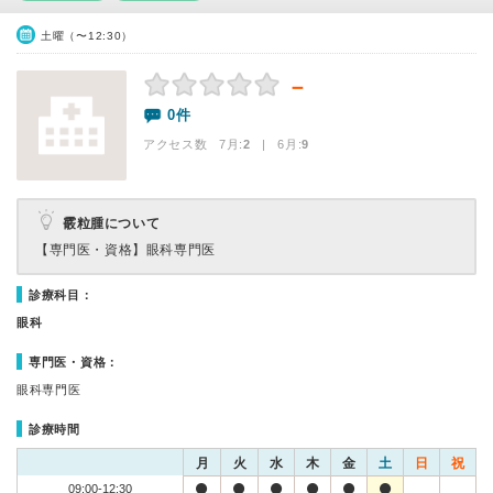
土曜（〜12:30）
－
0件
アクセス数 7月:
2
| 6月:
9
霰粒腫について
【専門医・資格】
眼科専門医
診療科目：
眼科
専門医・資格：
眼科専門医
診療時間
月
火
水
木
金
土
日
祝
09:00-12:30