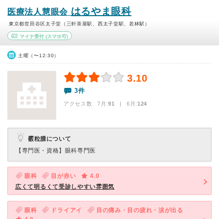
はるやま眼科
医療法人慧眼会
東京都世田谷区太子堂（三軒茶屋駅、西太子堂駅、若林駅）
マイナ受付
(スマホ可)
土曜（〜12:30）
3.10
3件
アクセス数 7月:
91
| 6月:
124
霰粒腫について
【専門医・資格】
眼科専門医
眼科
目が赤い
4.0
広くて明るくて受診しやすい雰囲気
眼科
ドライアイ
目の痛み・目の疲れ・涙が出る