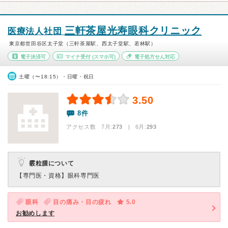
三軒茶屋光寿眼科クリニック
医療法人社団
東京都世田谷区太子堂（三軒茶屋駅、西太子堂駅、若林駅）
電子決済可
マイナ受付
(スマホ可)
電子処方せん対応
土曜（〜18:15）・日曜・祝日
3.50
8件
アクセス数 7月:
273
| 6月:
293
霰粒腫について
【専門医・資格】
眼科専門医
眼科
目の痛み・目の疲れ
5.0
お勧めします