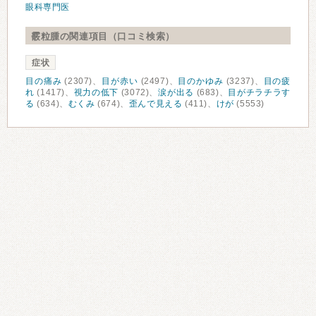
眼科専門医
霰粒腫の関連項目（口コミ検索）
症状
目の痛み
(2307)、
目が赤い
(2497)、
目のかゆみ
(3237)、
目の疲
れ
(1417)、
視力の低下
(3072)、
涙が出る
(683)、
目がチラチラす
る
(634)、
むくみ
(674)、
歪んで見える
(411)、
けが
(5553)