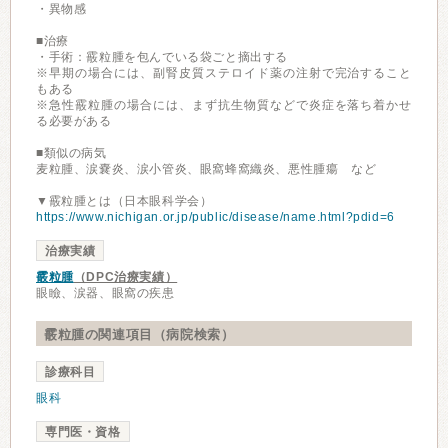
・異物感
■治療
・手術：霰粒腫を包んでいる袋ごと摘出する
※早期の場合には、副腎皮質ステロイド薬の注射で完治すること
もある
※急性霰粒腫の場合には、まず抗生物質などで炎症を落ち着かせ
る必要がある
■類似の病気
麦粒腫、涙嚢炎、涙小管炎、眼窩蜂窩織炎、悪性腫瘍 など
▼霰粒腫とは（日本眼科学会）
https://www.nichigan.or.jp/public/disease/name.html?pdid=6
治療実績
霰粒腫
（DPC治療実績）
眼瞼、涙器、眼窩の疾患
霰粒腫の関連項目（病院検索）
診療科目
眼科
専門医・資格