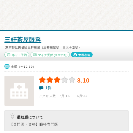
三軒茶屋眼科
東京都世田谷区三軒茶屋（三軒茶屋駅、西太子堂駅）
ネット予約
マイナ受付
(スマホ可)
女医在籍
土曜（〜12:30）
3.10
1件
アクセス数 7月:
15
| 6月:
22
霰粒腫について
【専門医・資格】
眼科専門医