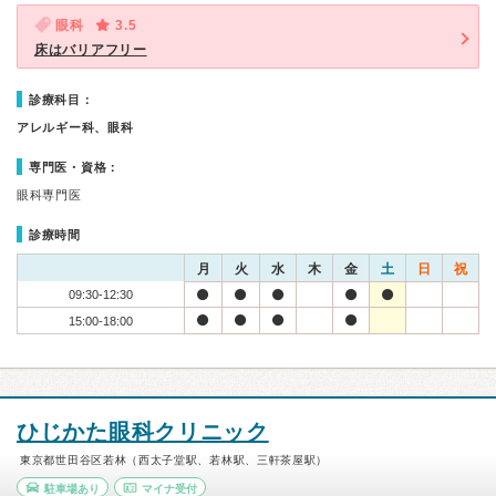
眼科
3.5
床はバリアフリー
診療科目：
アレルギー科、眼科
専門医・資格：
眼科専門医
診療時間
月
火
水
木
金
土
日
祝
09:30-12:30
15:00-18:00
ひじかた眼科クリニック
東京都世田谷区若林（西太子堂駅、若林駅、三軒茶屋駅）
駐車場あり
マイナ受付