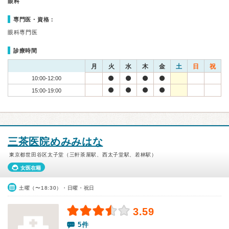
眼科
専門医・資格：
眼科専門医
診療時間
月
火
水
木
金
土
日
祝
10:00-12:00
15:00-19:00
三茶医院めみみはな
東京都世田谷区太子堂（三軒茶屋駅、西太子堂駅、若林駅）
女医在籍
土曜（〜18:30）・日曜・祝日
3.59
5件