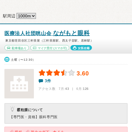
駅周辺
ながもと眼科
医療法人社団晄山会
東京都世田谷区三軒茶屋（三軒茶屋駅、西太子堂駅、若林駅）
駐車場あり
マイナ受付
(スマホ可)
女医在籍
土曜（〜12:30）
3.60
3件
アクセス数 7月:
43
| 6月:
126
霰粒腫について
【専門医・資格】
眼科専門医