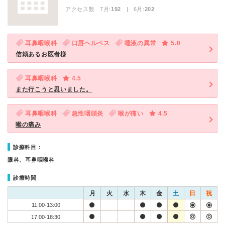
アクセス数 7月:
192
| 6月:
202
耳鼻咽喉科
口唇ヘルペス
唾液の異常
5.0
信頼あるお医者様
耳鼻咽喉科
4.5
また行こうと思いました。
耳鼻咽喉科
急性咽頭炎
喉が痛い
4.5
喉の痛み
診療科目：
眼科、耳鼻咽喉科
診療時間
月
火
水
木
金
土
日
祝
11:00-13:00
17:00-18:30