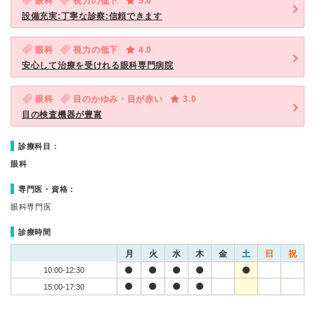
眼科
視力の低下
5.0
設備充実:丁寧な診察:信頼できます
眼科
視力の低下
4.0
安心して治療を受けれる眼科専門病院
眼科
目のかゆみ・目が赤い
3.0
目の検査機器が豊富
診療科目：
眼科
専門医・資格：
眼科専門医
診療時間
月
火
水
木
金
土
日
祝
10:00-12:30
15:00-17:30