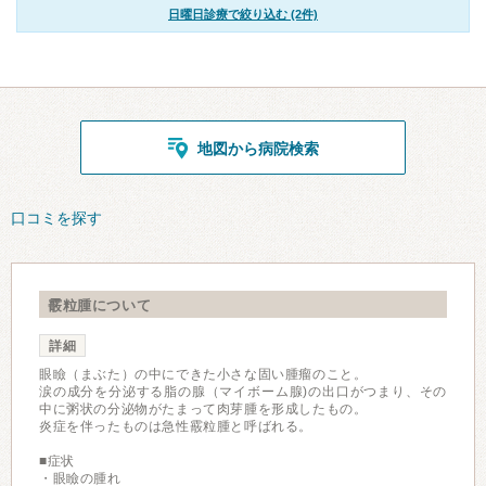
日曜日診療で絞り込む (2件)
地図から病院検索
口コミを探す
霰粒腫について
詳細
眼瞼（まぶた）の中にできた小さな固い腫瘤のこと。
涙の成分を分泌する脂の腺（マイボーム腺)の出口がつまり、その
中に粥状の分泌物がたまって肉芽腫を形成したもの。
炎症を伴ったものは急性霰粒腫と呼ばれる。
■症状
・眼瞼の腫れ