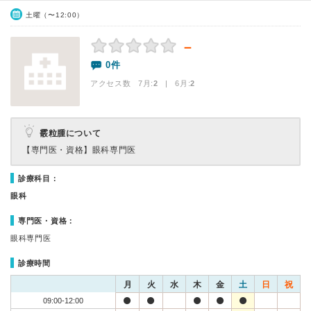
土曜（〜12:00）
－
0件
アクセス数 7月:
2
| 6月:
2
霰粒腫について
【専門医・資格】
眼科専門医
診療科目：
眼科
専門医・資格：
眼科専門医
診療時間
月
火
水
木
金
土
日
祝
09:00-12:00