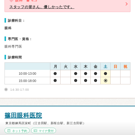
眼科
4.5
スタッフの皆さん、優しかったです。
診療科目：
眼科
専門医・資格：
眼科専門医
診療時間
月
火
水
木
金
土
日
祝
10:00-13:00
15:00-18:00
14:30-17:00
篠田眼科医院
東京都練馬区栄町（江古田駅、新桜台駅、新江古田駅）
ネット予約
マイナ受付