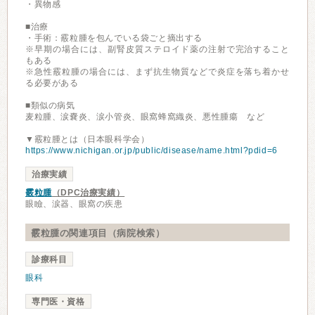
・異物感
■治療
・手術：霰粒腫を包んでいる袋ごと摘出する
※早期の場合には、副腎皮質ステロイド薬の注射で完治すること
もある
※急性霰粒腫の場合には、まず抗生物質などで炎症を落ち着かせ
る必要がある
■類似の病気
麦粒腫、涙嚢炎、涙小管炎、眼窩蜂窩織炎、悪性腫瘍 など
▼霰粒腫とは（日本眼科学会）
https://www.nichigan.or.jp/public/disease/name.html?pdid=6
治療実績
霰粒腫
（DPC治療実績）
眼瞼、涙器、眼窩の疾患
霰粒腫の関連項目（病院検索）
診療科目
眼科
専門医・資格