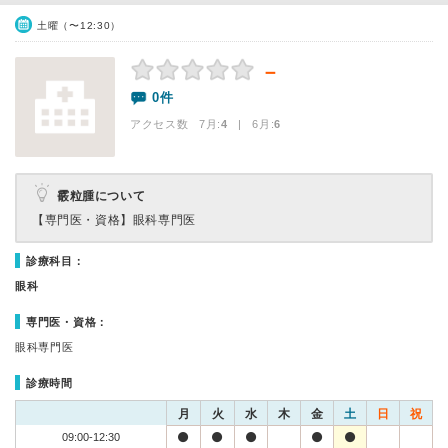
土曜（〜12:30）
－
0件
アクセス数 7月:
4
| 6月:
6
霰粒腫について
【専門医・資格】
眼科専門医
診療科目：
眼科
専門医・資格：
眼科専門医
診療時間
月
火
水
木
金
土
日
祝
09:00-12:30