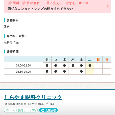
眼科
目の疲れ・二重に見える・かすむ
1.0
適切なコンタクトレンズの処方すらできない
診療科目：
眼科
専門医・資格：
眼科専門医
診療時間
月
火
水
木
金
土
日
祝
09:00-12:30
15:30-19:00
しらやま眼科クリニック
東京都板橋区向原（小竹向原駅、千川駅）
マイナ受付
(スマホ可)
女医在籍