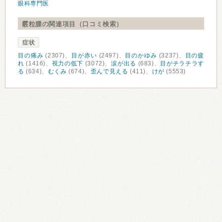
眼科専門医
霰粒腫の関連項目（口コミ検索）
症状
目の痛み
(2307)、
目が赤い
(2497)、
目のかゆみ
(3237)、
目の疲
れ
(1416)、
視力の低下
(3072)、
涙が出る
(683)、
目がチラチラす
る
(634)、
むくみ
(674)、
歪んで見える
(411)、
けが
(5553)