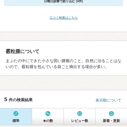
日曜日診療で絞り込む (0件)
口コミ検索はこちら
霰粒腫について
まぶたの中にできた小さな固い腫瘤のこと。自然に治ることはな
いので、霰粒腫を包んでいる袋ごと摘出する場合が多い。
5
件の検索結果
表示順について
標準
★の数
レビュー数
新着・更新