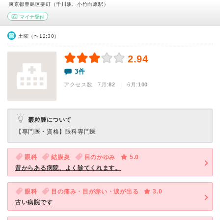
東京都豊島区要町（千川駅、小竹向原駅）
マイナ受付
土曜（〜12:30）
2.94
3件
アクセス数 7月:
82
| 6月:
100
霰粒腫について
【専門医・資格】
眼科専門医
眼科
結膜炎
目のかゆみ
5.0
昔からある病院、よく診てくれます。
眼科
目の痛み・目が赤い・涙が出る
3.0
古い病院です