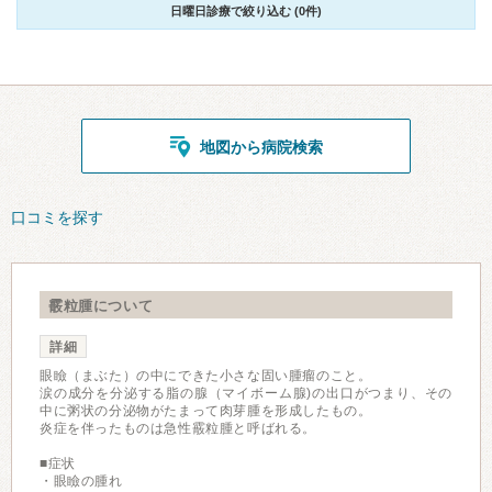
日曜日診療で絞り込む (0件)
地図から病院検索
口コミを探す
霰粒腫について
詳細
眼瞼（まぶた）の中にできた小さな固い腫瘤のこと。
涙の成分を分泌する脂の腺（マイボーム腺)の出口がつまり、その
中に粥状の分泌物がたまって肉芽腫を形成したもの。
炎症を伴ったものは急性霰粒腫と呼ばれる。
■症状
・眼瞼の腫れ