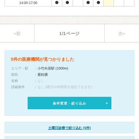
14:00-17:00
«前
1/1ページ
次»
5件の医療機関が見つかりました
エリア・駅
小竹向原駅 (1000m)
病気
霰粒腫
名称
なし
詳細条件
なし (曜日や時間帯を指定できます)
条件変更・絞り込み
土曜日診療で絞り込む (5件)