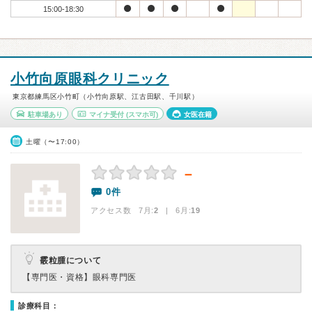
15:00-18:30
小竹向原眼科クリニック
東京都練馬区小竹町（小竹向原駅、江古田駅、千川駅）
駐車場あり
マイナ受付
(スマホ可)
女医在籍
土曜（〜17:00）
－
0件
アクセス数 7月:
2
| 6月:
19
霰粒腫について
【専門医・資格】
眼科専門医
診療科目：