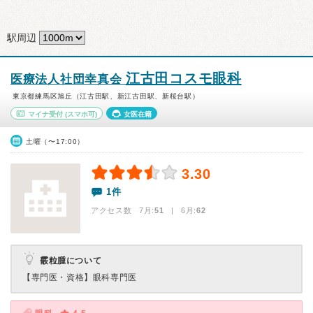
駅周辺
江古田コスモ眼科
医療法人社団幸真会
東京都練馬区旭丘（江古田駅、新江古田駅、新桜台駅）
マイナ受付
(スマホ可)
女医在籍
土曜（〜17:00）
3.30
1件
アクセス数 7月:
51
| 6月:
62
霰粒腫について
【専門医・資格】
眼科専門医