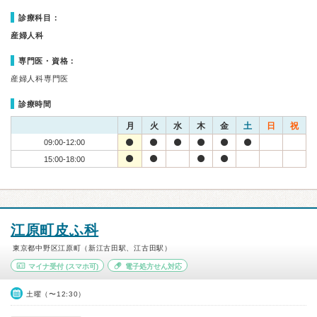
診療科目：
産婦人科
専門医・資格：
産婦人科専門医
診療時間
月
火
水
木
金
土
日
祝
09:00-12:00
15:00-18:00
江原町皮ふ科
東京都中野区江原町（新江古田駅、江古田駅）
マイナ受付
(スマホ可)
電子処方せん対応
土曜（〜12:30）