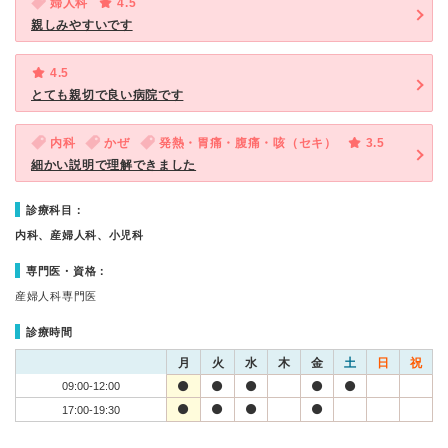
婦人科
4.5
親しみやすいです
4.5
とても親切で良い病院です
内科
かぜ
発熱・胃痛・腹痛・咳（セキ）
3.5
細かい説明で理解できました
診療科目：
内科、産婦人科、小児科
専門医・資格：
産婦人科専門医
診療時間
月
火
水
木
金
土
日
祝
09:00-12:00
17:00-19:30