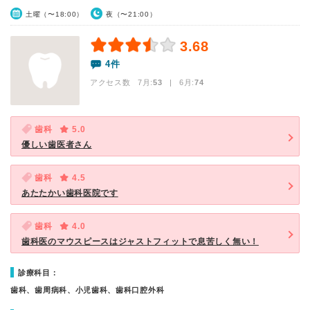
土曜（〜18:00）
夜（〜21:00）
3.68
4件
アクセス数 7月:
53
| 6月:
74
歯科
5.0
優しい歯医者さん
歯科
4.5
あたたかい歯科医院です
歯科
4.0
歯科医のマウスピースはジャストフィットで息苦しく無い！
診療科目：
歯科、歯周病科、小児歯科、歯科口腔外科