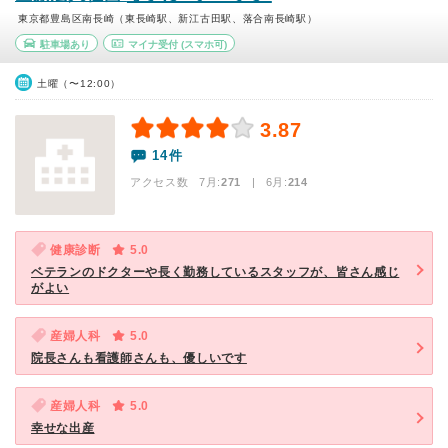
東京都豊島区南長崎（東長崎駅、新江古田駅、落合南長崎駅）
駐車場あり
マイナ受付
(スマホ可)
土曜（〜12:00）
3.87
14件
アクセス数 7月:
271
| 6月:
214
健康診断
5.0
ベテランのドクターや長く勤務しているスタッフが、皆さん感じ
がよい
産婦人科
5.0
院長さんも看護師さんも、優しいです
産婦人科
5.0
幸せな出産