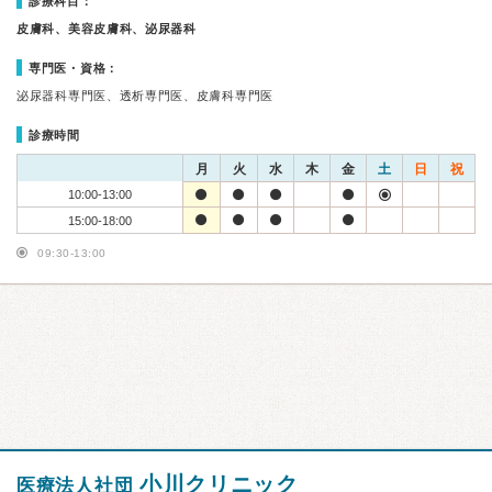
診療科目：
皮膚科、美容皮膚科、泌尿器科
専門医・資格：
泌尿器科専門医、透析専門医、皮膚科専門医
診療時間
月
火
水
木
金
土
日
祝
10:00-13:00
15:00-18:00
09:30-13:00
小川クリニック
医療法人社団