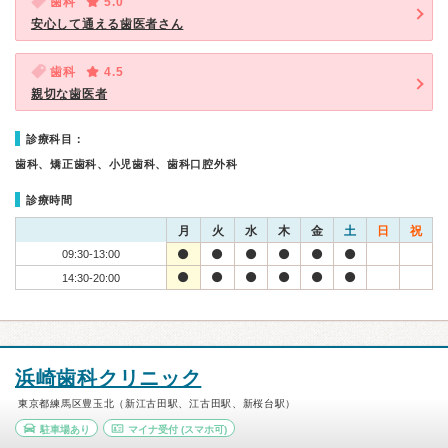
歯科
5.0
安心して通える歯医者さん
歯科
4.5
親切な歯医者
診療科目：
歯科、矯正歯科、小児歯科、歯科口腔外科
診療時間
月
火
水
木
金
土
日
祝
09:30-13:00
14:30-20:00
浜崎歯科クリニック
東京都練馬区豊玉北（新江古田駅、江古田駅、新桜台駅）
駐車場あり
マイナ受付
(スマホ可)