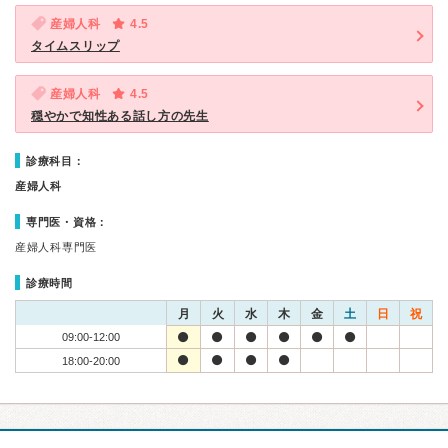
産婦人科
4.5
タイムスリップ
産婦人科
4.5
穏やかで知性ある話し方の先生
診療科目：
産婦人科
専門医・資格：
産婦人科専門医
診療時間
月
火
水
木
金
土
日
祝
09:00-12:00
18:00-20:00