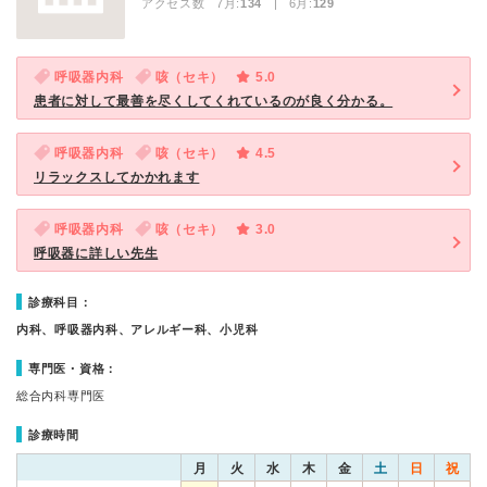
アクセス数 7月:
134
| 6月:
129
呼吸器内科
咳（セキ）
5.0
患者に対して最善を尽くしてくれているのが良く分かる。
呼吸器内科
咳（セキ）
4.5
リラックスしてかかれます
呼吸器内科
咳（セキ）
3.0
呼吸器に詳しい先生
診療科目：
内科、呼吸器内科、アレルギー科、小児科
専門医・資格：
総合内科専門医
診療時間
月
火
水
木
金
土
日
祝