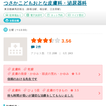
つさかこどもおとな皮膚科・泌尿器科
東京都練馬区桜台（新桜台駅、桜台駅、江古田駅）
駐車場あり
電子決済可
ネット予約
マイナ受付
女医在籍
土曜（〜13:00）
3.56
2件
アクセス数 7月:
208
| 6月:
243
皮膚科
乾癬
皮膚の発疹・かゆみ・頭皮の荒れ・かゆみ
5.0
信頼のおける先生です
皮膚科
ひょう疽
皮膚のできもの
3.5
待ち時間が長いが適切な治療をしてもらいました