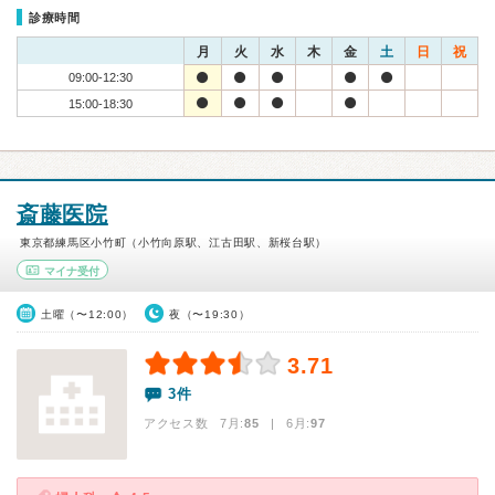
診療時間
月
火
水
木
金
土
日
祝
09:00-12:30
15:00-18:30
斎藤医院
東京都練馬区小竹町（小竹向原駅、江古田駅、新桜台駅）
マイナ受付
土曜（〜12:00）
夜（〜19:30）
3.71
3件
アクセス数 7月:
85
| 6月:
97