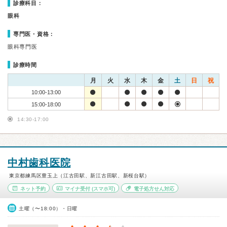
診療科目：
眼科
専門医・資格：
眼科専門医
診療時間
月
火
水
木
金
土
日
祝
10:00-13:00
15:00-18:00
14:30-17:00
中村歯科医院
東京都練馬区豊玉上（江古田駅、新江古田駅、新桜台駅）
ネット予約
マイナ受付
(スマホ可)
電子処方せん対応
土曜（〜18:00）・日曜