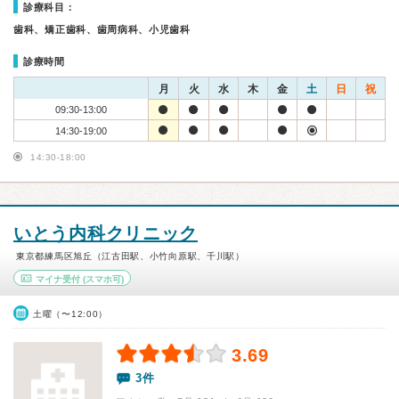
診療科目：
歯科、矯正歯科、歯周病科、小児歯科
診療時間
月
火
水
木
金
土
日
祝
09:30-13:00
14:30-19:00
14:30-18:00
いとう内科クリニック
東京都練馬区旭丘（江古田駅、小竹向原駅、千川駅）
マイナ受付
(スマホ可)
土曜（〜12:00）
3.69
3件