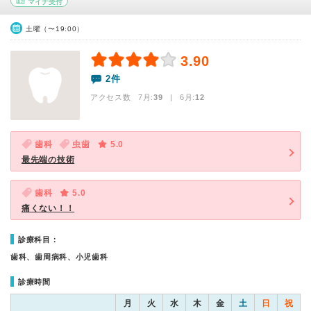
マイナ受付
土曜（〜19:00）
3.90
2件
アクセス数 7月:
39
| 6月:
12
歯科
虫歯
5.0
最先端の技術
歯科
5.0
痛くない！！
診療科目：
歯科、歯周病科、小児歯科
診療時間
月
火
水
木
金
土
日
祝