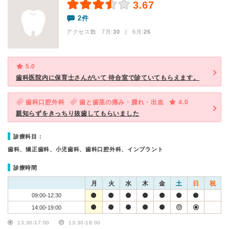
3.67
2件
アクセス数 7月:
30
| 6月:
26
5.0
歯科医院内に保育士さんがいて 待合室で診ていてもらえます。
歯科口腔外科
歯と歯茎の痛み・腫れ・出血
4.0
親知らずをきっちり抜歯してもらいました
診療科目：
歯科、矯正歯科、小児歯科、歯科口腔外科、インプラント
診療時間
月
火
水
木
金
土
日
祝
09:00-12:30
14:00-19:00
13:30-17:00
13:30-18:00