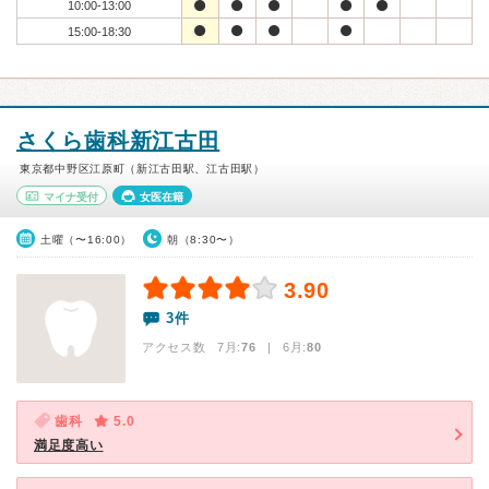
10:00-13:00
15:00-18:30
さくら歯科新江古田
東京都中野区江原町（新江古田駅、江古田駅）
マイナ受付
女医在籍
土曜（〜16:00）
朝（8:30〜）
3.90
3件
アクセス数 7月:
76
| 6月:
80
歯科
5.0
満足度高い