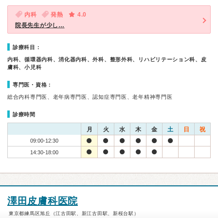
内科
発熱
4.0
院長先生が少し…
診療科目：
内科、循環器内科、消化器内科、外科、整形外科、リハビリテーション科、皮
膚科、小児科
専門医・資格：
総合内科専門医、老年病専門医、認知症専門医、老年精神専門医
診療時間
月
火
水
木
金
土
日
祝
09:00-12:30
14:30-18:00
澤田皮膚科医院
東京都練馬区旭丘（江古田駅、新江古田駅、新桜台駅）