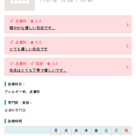
アクセス数 7月:
125
| 6月:
167
皮膚科
5.0
穏やかな優しい先生です。
皮膚科
5.0
とても優しい先生です
皮膚科
湿疹
4.0
先生はとても丁寧で優しいです。
診療科目：
アレルギー科、皮膚科
専門医・資格：
皮膚科専門医
診療時間
月
火
水
木
金
土
日
祝