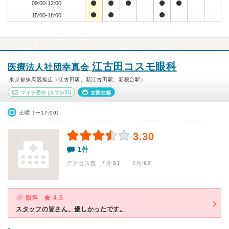
09:00-12:00
15:00-18:00
江古田コスモ眼科
医療法人社団幸真会
東京都練馬区旭丘（江古田駅、新江古田駅、新桜台駅）
マイナ受付
(スマホ可)
女医在籍
土曜（〜17:00）
3.30
1件
アクセス数 7月:
51
| 6月:
62
眼科
4.5
スタッフの皆さん、優しかったです。