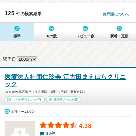
125
件の検索結果
表示順について
標準
★の数
レビュー数
新着・更新
駅周辺
医療法人社団仁玲会 江古田まえはらクリニ
ック
東京都練馬区旭丘（江古田駅、新江古田駅、新桜台駅）
マイナ受付
(スマホ可)
電子処方せん対応
土曜（〜12:00）
4.38
10件