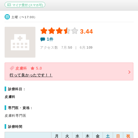
マイナ受付
(スマホ可)
土曜（〜17:00）
3.44
1件
アクセス数 7月:
50
| 6月:
109
皮膚科
5.0
行って良かったです！！
診療科目：
皮膚科
専門医・資格：
皮膚科専門医
診療時間
月
火
水
木
金
土
日
祝