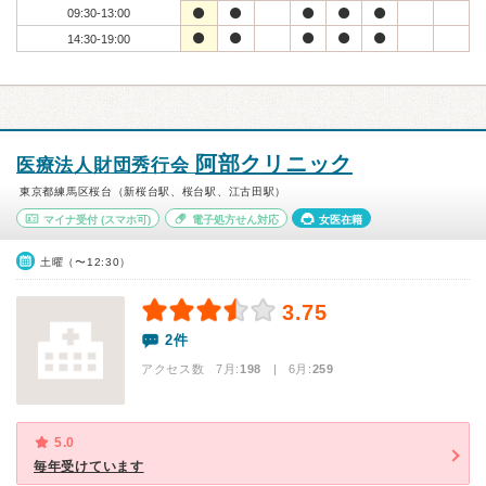
09:30-13:00
14:30-19:00
阿部クリニック
医療法人財団秀行会
東京都練馬区桜台（新桜台駅、桜台駅、江古田駅）
マイナ受付
(スマホ可)
電子処方せん対応
女医在籍
土曜（〜12:30）
3.75
2件
アクセス数 7月:
198
| 6月:
259
5.0
毎年受けています