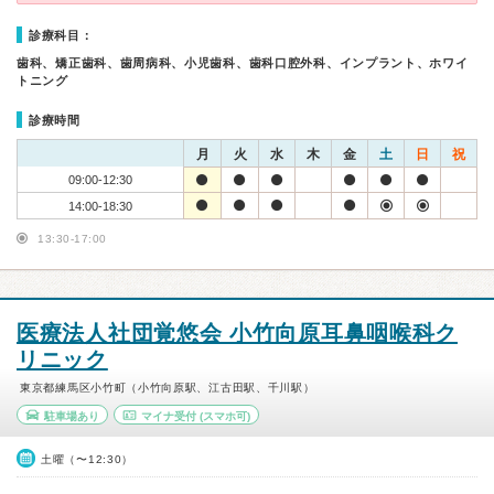
診療科目：
歯科、矯正歯科、歯周病科、小児歯科、歯科口腔外科、インプラント、ホワイ
トニング
診療時間
月
火
水
木
金
土
日
祝
09:00-12:30
14:00-18:30
13:30-17:00
医療法人社団覚悠会 小竹向原耳鼻咽喉科ク
リニック
東京都練馬区小竹町（小竹向原駅、江古田駅、千川駅）
駐車場あり
マイナ受付
(スマホ可)
土曜（〜12:30）