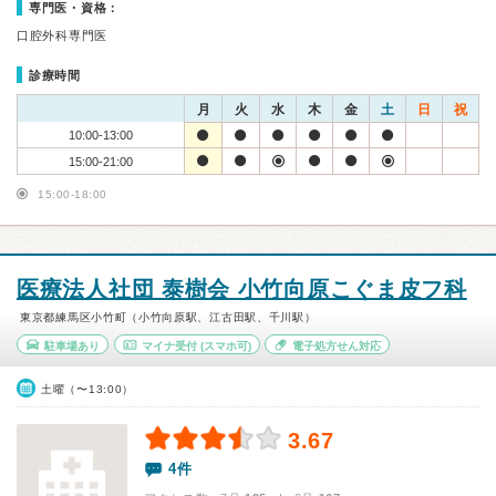
専門医・資格：
口腔外科専門医
診療時間
月
火
水
木
金
土
日
祝
10:00-13:00
15:00-21:00
15:00-18:00
医療法人社団 泰樹会 小竹向原こぐま皮フ科
東京都練馬区小竹町（小竹向原駅、江古田駅、千川駅）
駐車場あり
マイナ受付
(スマホ可)
電子処方せん対応
土曜（〜13:00）
3.67
4件