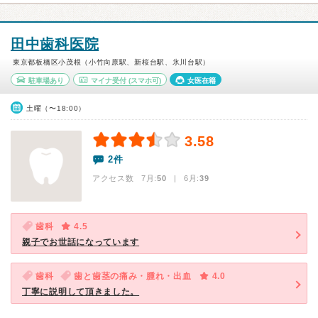
田中歯科医院
東京都板橋区小茂根（小竹向原駅、新桜台駅、氷川台駅）
駐車場あり
マイナ受付
(スマホ可)
女医在籍
土曜（〜18:00）
3.58
2件
アクセス数 7月:
50
| 6月:
39
歯科
4.5
親子でお世話になっています
歯科
歯と歯茎の痛み・腫れ・出血
4.0
丁寧に説明して頂きました。