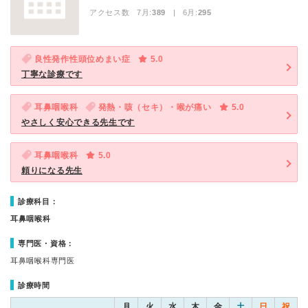
アクセス数 7月:
389
| 6月:
295
良性発作性頭位めまい症
5.0
丁寧な診療です
耳鼻咽喉科
発熱・咳（セキ）・喉が痛い
5.0
やさしく安心できる先生です
耳鼻咽喉科
5.0
頼りになる先生
診療科目：
耳鼻咽喉科
専門医・資格：
耳鼻咽喉科専門医
診療時間
月
火
水
木
金
土
日
祝