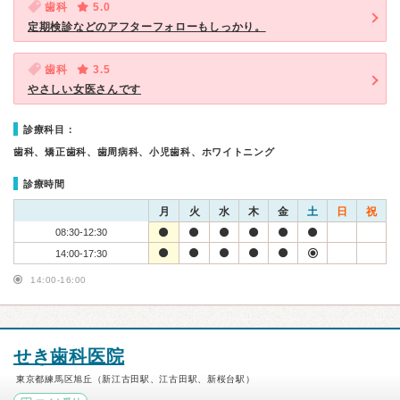
歯科
5.0
定期検診などのアフターフォローもしっかり。
歯科
3.5
やさしい女医さんです
診療科目：
歯科、矯正歯科、歯周病科、小児歯科、ホワイトニング
診療時間
月
火
水
木
金
土
日
祝
08:30-12:30
14:00-17:30
14:00-16:00
せき歯科医院
東京都練馬区旭丘（新江古田駅、江古田駅、新桜台駅）