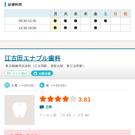
診療時間
月
火
水
木
金
土
日
祝
09:30-12:30
14:30-18:00
江古田エナブル歯科
東京都練馬区栄町（江古田駅、新桜台駅、新江古田駅）
マイナ受付
女医在籍
土曜（〜20:00）
夜（〜20:00）
3.81
2件
アクセス数 7月:
43
| 6月:
44