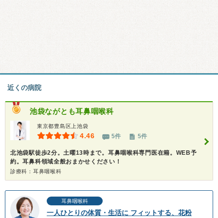
近くの病院
池袋ながとも耳鼻咽喉科
東京都豊島区上池袋
4.46
5件
5件
北池袋駅徒歩2分。土曜13時まで。耳鼻咽喉科専門医在籍。WEB予
約。耳鼻科領域全般おまかせください！
診療科：耳鼻咽喉科
耳鼻咽喉科
一人ひとりの体質・生活に フィットする、花粉