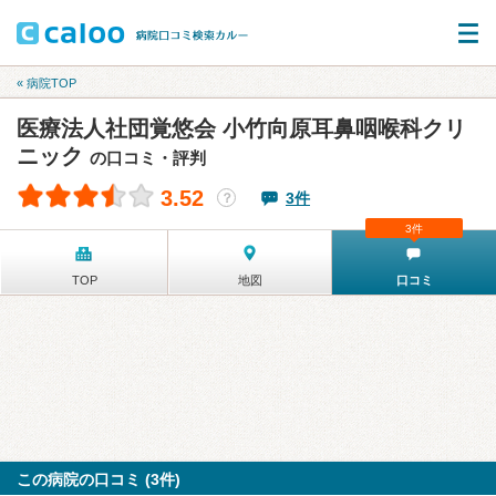
« 病院TOP
医療法人社団覚悠会 小竹向原耳鼻咽喉科クリ
ニック
の口コミ・評判
3.52
3件
？
3件
TOP
地図
口コミ
この病院の口コミ (3件)