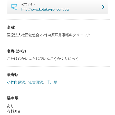
公式サイト
http://www.kotake-jibi.com/pc/
名称
医療法人社団覚悠会 小竹向原耳鼻咽喉科クリニック
名称 (かな)
こたけむかいはらじびいんこうかくりにっく
最寄駅
小竹向原駅
、
江古田駅
、
千川駅
駐車場
あり
有料:8台