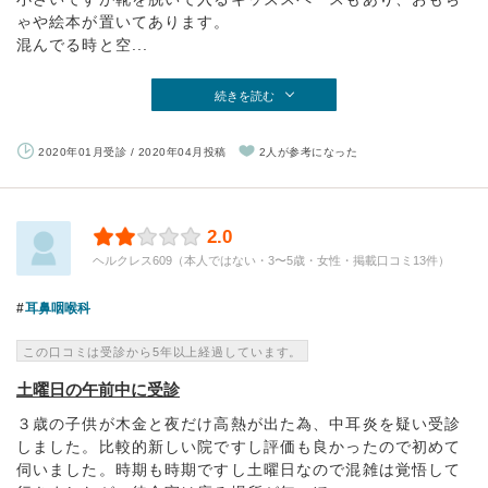
ゃや絵本が置いてあります。
混んでる時と空...
続きを読む
2020年01月受診 / 2020年04月投稿
2人が参考になった
2.0
ヘルクレス609（本人ではない・3〜5歳・女性・掲載口コミ13件）
耳鼻咽喉科
この口コミは受診から5年以上経過しています。
土曜日の午前中に受診
３歳の子供が木金と夜だけ高熱が出た為、中耳炎を疑い受診
しました。比較的新しい院ですし評価も良かったので初めて
伺いました。時期も時期ですし土曜日なので混雑は覚悟して