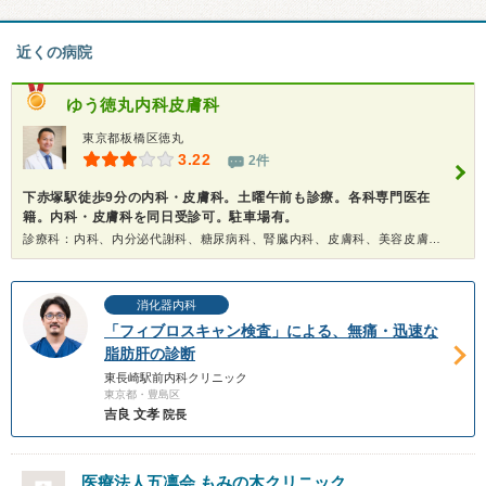
近くの病院
ゆう徳丸内科皮膚科
東京都板橋区徳丸
3.22
2件
下赤塚駅徒歩9分の内科・皮膚科。土曜午前も診療。各科専門医在
籍。内科・皮膚科を同日受診可。駐車場有。
診療科：内科、内分泌代謝科、糖尿病科、腎臓内科、皮膚科、美容皮膚科、健康診断、在宅医療
消化器内科
「フィブロスキャン検査」による、無痛・迅速な
脂肪肝の診断
東長崎駅前内科クリニック
東京都・豊島区
吉良 文孝
院長
医療法人五凛会
もみの木クリニック