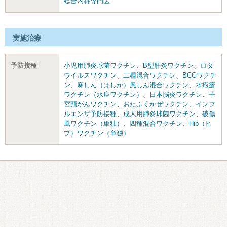
総合内科専門医
実施治療
予防接種
小児用肺炎球菌ワクチン
、
B型肝炎ワクチン
、
ロタ
ウイルスワクチン
、
二種混合ワクチン
、
BCGワクチ
ン
、
麻しん（はしか）風しん混合ワクチン
、
水疱瘡
ワクチン（水痘ワクチン）
、
日本脳炎ワクチン
、
子
宮頸がんワクチン
、
おたふくかぜワクチン
、
インフ
ルエンザ予防接種
、
成人用肺炎球菌ワクチン
、
破傷
風ワクチン（単独）
、
四種混合ワクチン
、
Hib（ヒ
ブ）ワクチン（単独）