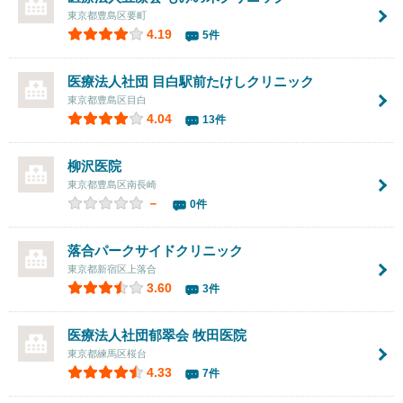
東京都豊島区要町
4.19
5件
医療法人社団 目白駅前たけしクリニック
東京都豊島区目白
4.04
13件
柳沢医院
東京都豊島区南長崎
－
0件
落合パークサイドクリニック
東京都新宿区上落合
3.60
3件
医療法人社団郁翠会
牧田医院
東京都練馬区桜台
4.33
7件