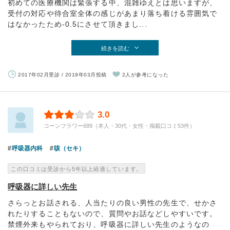
初めての医療機関は緊張する中、混雑ゆえとは思いますが、
受付の対応や待合室全体の感じがあまり落ち着ける雰囲気で
はなかったため-0.5にさせて頂きまし...
続きを読む
2017年02月受診 / 2019年03月投稿
2人が参考になった
3.0
コーンフラワー689（本人・30代・女性・掲載口コミ53件）
呼吸器内科
咳（セキ）
この口コミは受診から5年以上経過しています。
呼吸器に詳しい先生
さらっとお話される、人当たりの良い男性の先生で、せかさ
れたりすることもないので、質問やお話などしやすいです。
禁煙外来もやられており、呼吸器に詳しい先生のようなの