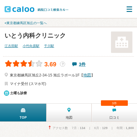
«東京都練馬区旭丘の一覧へ
いとう内科クリニック
江古田駅
小竹向原駅
千川駅
3.69
3件
？
地図
東京都練馬区旭丘2-34-15 旭丘ラポール1F【
】
マイナ受付 (スマホ可)
土曜も診療
3件
TOP
地図
口コミ
アクセス数 7月：
134
| 6月：
129
| 年間：
1,800