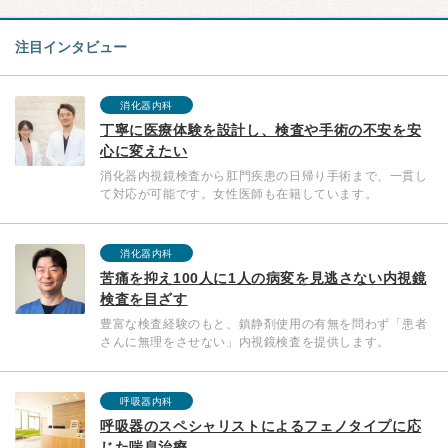
注目インタビュー
消化器内科
丁寧に医療体験を設計し、検査や手術の不安を安
心に変えたい
消化器内視鏡検査から肛門疾患の日帰り手術まで、一貫し
て対応が可能です。女性医師も在籍しています。
消化器内科
苦痛を抑え100人に1人の病変を見逃さない内視鏡
検査を目ざす
豊富な検査経験のもと、鎮静剤使用の有無を問わず「患者
さんに無理をさせない」内視鏡検査を提供します。
呼吸器内科
呼吸器のスペシャリストによるフェノタイプに応
じた喘息治療