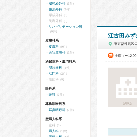
脳神経外科
(3件)
整形外科
(9件)
形成外科
(0)
美容外科
(0)
リハビリテーション科
(6件)
江古田みず
皮膚科系
東京都練馬区
皮膚科
(9件)
美容皮膚科
(1件)
土曜（〜12:0
泌尿器科・肛門科系
泌尿器科
(4件)
肛門科
(2件)
性病科
(0)
眼科系
眼科
(7件)
診療所
耳鼻咽喉科系
耳鼻咽喉科
(7件)
産婦人科系
産科
(0)
婦人科
(1件)
産婦人科
(5件)