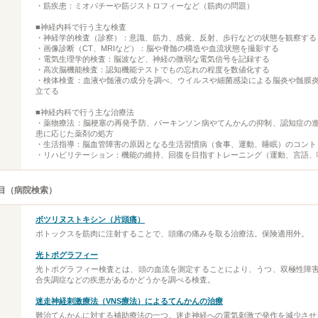
・筋疾患：ミオパチーや筋ジストロフィーなど（筋肉の問題）
■神経内科で行う主な検査
・神経学的検査（診察）：意識、筋力、感覚、反射、歩行などの状態を観察する
・画像診断（CT、MRIなど）：脳や脊髄の構造や血流状態を撮影する
・電気生理学的検査：脳波など、神経の微弱な電気信号を記録する
・高次脳機能検査：認知機能テストでもの忘れの程度を数値化する
・検体検査：血液や髄液の成分を調べ、ウイルスや細菌感染による脳炎や髄膜
立てる
■神経内科で行う主な治療法
・薬物療法：脳梗塞の再発予防、パーキンソン病やてんかんの抑制、認知症の
患に応じた薬剤の処方
・生活指導：脳血管障害の原因となる生活習慣病（食事、運動、睡眠）のコント
・リハビリテーション：機能の維持、回復を目指すトレーニング（運動、言語、
目（病院検索）
ボツリヌストキシン（片頭痛）
ボトックスを筋肉に注射することで、頭痛の痛みを取る治療法。保険適用外。
光トポグラフィー
光トポグラフィー検査とは、頭の血流を測定することにより、うつ、双極性障
合失調症などの疾患があるかどうかを調べる検査。
迷走神経刺激療法（VNS療法）によるてんかんの治療
難治てんかんに対する補助療法の一つ。迷走神経への電気刺激で発作を減少させ