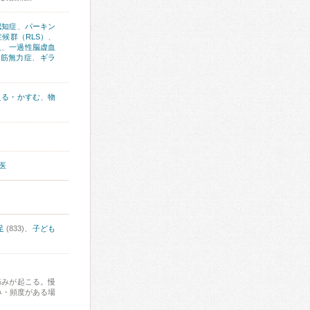
認知症
、
パーキン
候群（RLS）
、
血
、
一過性脳虚血
症筋無力症
、
ギラ
える・かすむ
、
物
医
足
(833)、
子ども
痛みが起こる。慢
み・頻度がある場