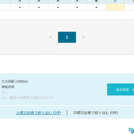
月
火
水
木
金
土
●
●
●
●
●
«
1
»
江古田駅 (1000m)
神経内科
条件変更・
なし
なし (曜日や時間帯を指定できます)
土曜日診療で絞り込む (1件)
日曜日診療で絞り込む (0件)