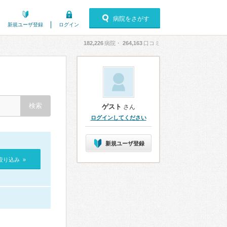
病院をさがす
新規ユーザ登録
ログイン
182,226
病院・
264,163
口コミ
ゲスト
さん
ログインしてください
新規ユーザ登録
絞り込み »