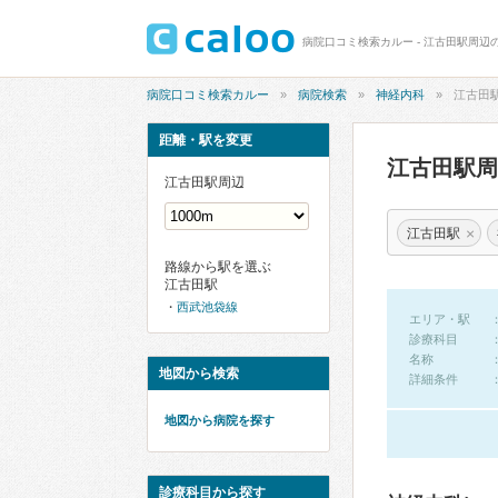
病院口コミ検索カルー - 江古田駅周辺
病院口コミ検索カルー
病院検索
神経内科
江古田
距離・駅を変更
江古田駅
江古田駅周辺
×
江古田駅
路線から駅を選ぶ
江古田駅
西武池袋線
エリア・駅
診療科目
名称
地図から検索
詳細条件
地図から病院を探す
診療科目から探す