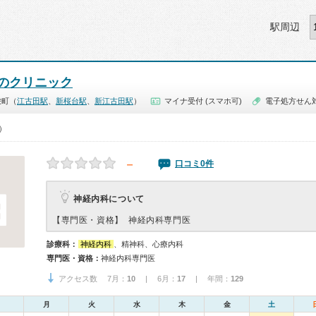
駅周辺
のクリニック
栄町（
江古田駅
、
新桜台駅
、
新江古田駅
）
マイナ受付 (スマホ可)
電子処方せん
0）
－
口コミ0件
神経内科について
【専門医・資格】
神経内科専門医
診療科：
神経内科
、精神科、心療内科
専門医・資格：
神経内科専門医
アクセス数 7月：
10
| 6月：
17
| 年間：
129
月
火
水
木
金
土