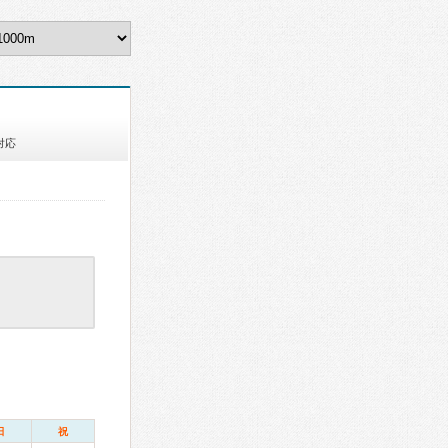
対応
日
祝