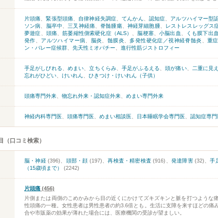
片頭痛
、
緊張型頭痛
、
自律神経失調症
、
てんかん
、
認知症
、
アルツハイマー型
ソン病
、
脳卒中
、
三叉神経痛
、
脊髄腫瘍
、
神経芽細胞腫
、
レストレスレッグス症
夢遊症
、
頭痛
、
筋萎縮性側索硬化症（ALS）
、
脳梗塞
、
小脳出血
、
くも膜下出
発作
、
アルツハイマー病
、
脳炎
、
髄膜炎
、
多発性硬化症／視神経脊髄炎
、
重
ン・バレー症候群
、
先天性ミオパチー
、
進行性筋ジストロフィー
手足がしびれる
、
めまい
、
立ちくらみ
、
手足がふるえる
、
頭が痛い
、
二重に見
忘れがひどい
、
けいれん
、
ひきつけ・けいれん（子供）
頭痛専門外来
、
物忘れ外来・認知症外来
、
めまい専門外来
神経内科専門医
、
頭痛専門医
、
めまい相談医
、
日本睡眠学会専門医
、
認知症専門
目（口コミ検索）
脳・神経
(396)、
頭部・顔
(197)、
再検査・精密検査
(916)、
発達障害
(32)、
手
（15歳頃まで）
(2242)
片頭痛
(456)
片側または両側のこめかみから目の近くにかけてズキズキンと脈を打つような
性頭痛の一種。女性患者は男性患者の約3.6倍とも。生活に支障を来すほどの痛
合や市販薬の効果が薄れた場合には、医療機関の受診が望ましい。