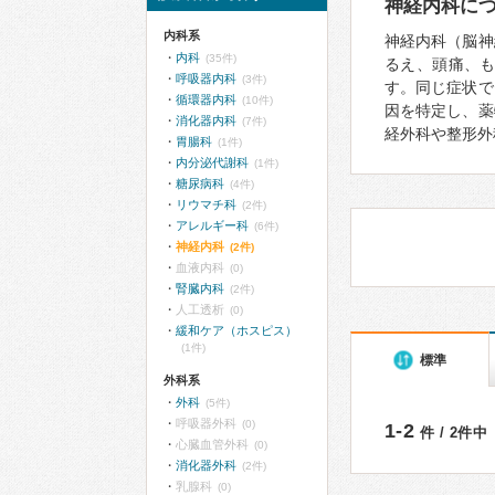
神経内科に
内科系
神経内科（脳神
内科
(35件)
るえ、頭痛、
呼吸器内科
(3件)
す。同じ症状で
循環器内科
(10件)
因を特定し、薬
消化器内科
(7件)
経外科や整形外
胃腸科
(1件)
内分泌代謝科
(1件)
糖尿病科
(4件)
リウマチ科
(2件)
アレルギー科
(6件)
神経内科
(2件)
血液内科
(0)
腎臓内科
(2件)
人工透析
(0)
緩和ケア（ホスピス）
(1件)
標準
外科系
外科
(5件)
呼吸器外科
(0)
1-2
件 / 2件中
心臓血管外科
(0)
消化器外科
(2件)
乳腺科
(0)