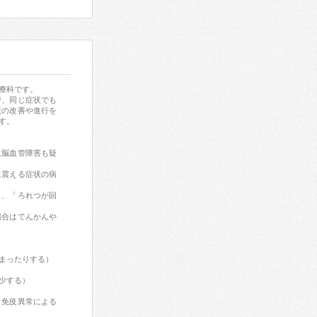
療科です。
で、同じ症状でも
状の改善や進行を
す。
は脳血管障害も疑
に震える症状の病
じ、「ろれつが回
場合はてんかんや
まったりする）
少する）
（免疫異常による