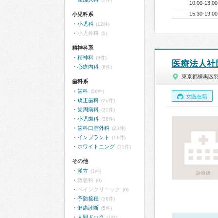
10:00-13:00
15:30-19:00
小児科系
小児科
(12件)
小児外科
(0)
精神科系
精神科
(9件)
医療法人社
心療内科
(6件)
東京都練馬区
歯科系
歯科
(56件)
女医在籍
矯正歯科
(26件)
歯周病科
(31件)
小児歯科
(38件)
歯科口腔外科
(23件)
インプラント
(11件)
ホワイトニング
(11件)
その他
漢方
(1件)
診療所
救急科
(0)
ペインクリニック
(0)
予防接種
(38件)
健康診断
(5件)
人間ドック
(1件)