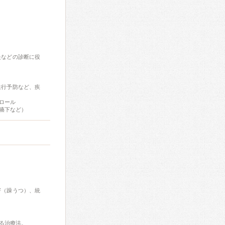
炎などの診断に役
進行予防など、疾
ロール
嚥下など）
害（躁うつ）、統
る治療法。