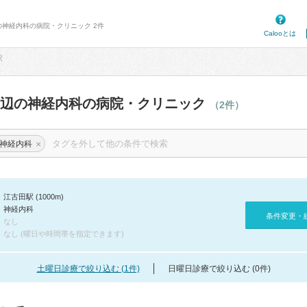
の神経内科の病院・クリニック 2件
Calooとは
駅
周辺の神経内科の病院・クリニック
（2件）
×
神経内科
江古田駅 (1000m)
神経内科
条件変更・
なし
なし (曜日や時間帯を指定できます)
土曜日診療で絞り込む (1件)
日曜日診療で絞り込む (0件)