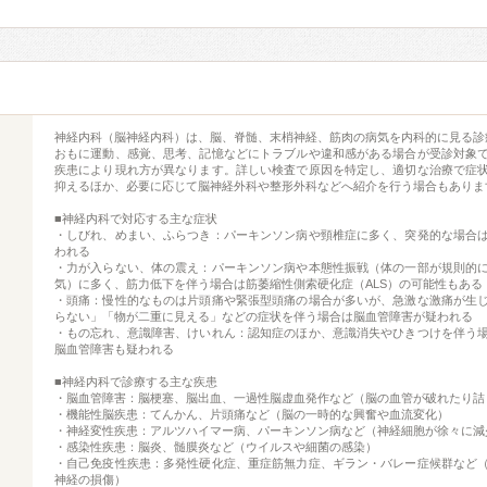
神経内科（脳神経内科）は、脳、脊髄、末梢神経、筋肉の病気を内科的に見る診
おもに運動、感覚、思考、記憶などにトラブルや違和感がある場合が受診対象
疾患により現れ方が異なります。詳しい検査で原因を特定し、適切な治療で症
抑えるほか、必要に応じて脳神経外科や整形外科などへ紹介を行う場合もありま
■神経内科で対応する主な症状
・しびれ、めまい、ふらつき：パーキンソン病や頸椎症に多く、突発的な場合
われる
・力が入らない、体の震え：パーキンソン病や本態性振戦（体の一部が規則的
気）に多く、筋力低下を伴う場合は筋萎縮性側索硬化症（ALS）の可能性もある
・頭痛：慢性的なものは片頭痛や緊張型頭痛の場合が多いが、急激な激痛が生
らない」「物が二重に見える」などの症状を伴う場合は脳血管障害が疑われる
・もの忘れ、意識障害、けいれん：認知症のほか、意識消失やひきつけを伴う
脳血管障害も疑われる
■神経内科で診療する主な疾患
・脳血管障害：脳梗塞、脳出血、一過性脳虚血発作など（脳の血管が破れたり詰
・機能性脳疾患：てんかん、片頭痛など（脳の一時的な興奮や血流変化）
・神経変性疾患：アルツハイマー病、パーキンソン病など（神経細胞が徐々に減
・感染性疾患：脳炎、髄膜炎など（ウイルスや細菌の感染）
・自己免疫性疾患：多発性硬化症、重症筋無力症、ギラン・バレー症候群など
神経の損傷）