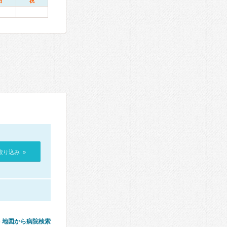
日
祝
絞り込み »
地図から病院検索