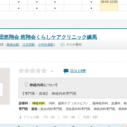
09:00-12:00
●
●
●
●
●
●
●
●
団悠翔会 悠翔会くらしケアクリニック練馬
羽沢（
新桜台駅
、
江古田駅
、
小竹向原駅
）
マイナ受付
－
口コミ0件
神経内科について
【専門医・資格】
神経内科専門医
診療科：
神経内科
、内科、緩和ケア（ホスピス）、脳神経外科、皮膚科、精
専門医・資格：
アクセス数 7月：
13
| 6月：
19
| 年間：
137