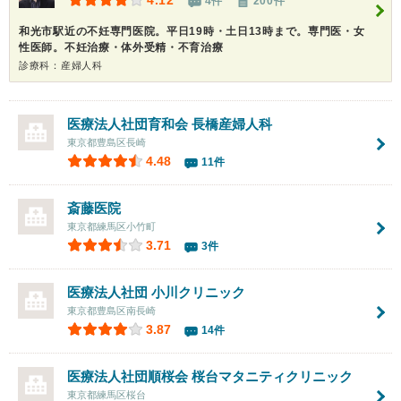
4.12
4件
200件
和光市駅近の不妊専門医院。平日19時・土日13時まで。専門医・女
性医師。不妊治療・体外受精・不育治療
診療科：産婦人科
医療法人社団育和会
長橋産婦人科
東京都豊島区長崎
4.48
11件
斎藤医院
東京都練馬区小竹町
3.71
3件
医療法人社団
小川クリニック
東京都豊島区南長崎
3.87
14件
医療法人社団順桜会 桜台マタニティクリニック
東京都練馬区桜台