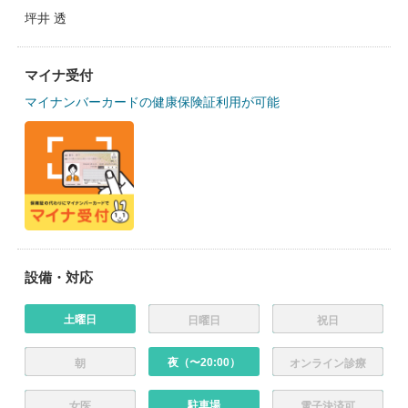
坪井 透
マイナ受付
マイナンバーカードの健康保険証利用が可能
設備・対応
土曜日
日曜日
祝日
夜（〜20:00）
朝
オンライン診療
駐車場
女医
電子決済可