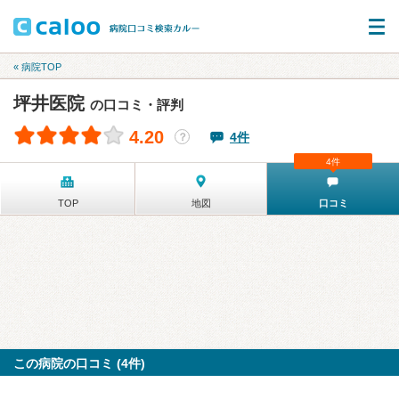
« 病院TOP
坪井医院
の口コミ・評判
4.20
4件
？
4件
TOP
地図
口コミ
この病院の口コミ (4件)