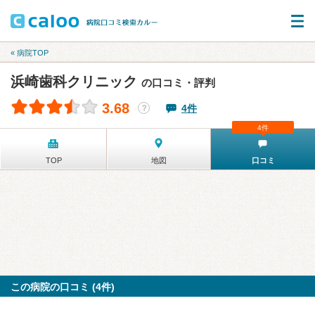
« 病院TOP
浜崎歯科クリニック
の口コミ・評判
3.68
4件
？
4件
TOP
地図
口コミ
この病院の口コミ (4件)