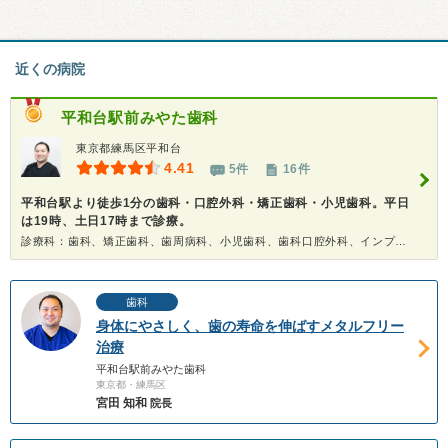
近くの病院
平和台駅前みやた歯科
東京都練馬区平和台
4.41
5件
16件
平和台駅より徒歩1分の歯科・口腔外科・矯正歯科・小児歯科。平日
は19時、土日17時まで診療。
診療科：歯科、矯正歯科、歯周病科、小児歯科、歯科口腔外科、インプラント、ホワイトニング
歯科
身体にやさしく、歯の寿命を伸ばすメタルフリー
治療
平和台駅前みやた歯科
東京都・練馬区
宮田 知和
院長