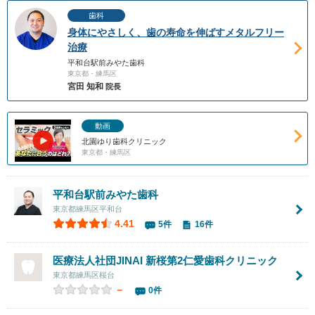
歯科
身体にやさしく、歯の寿命を伸ばすメタルフリー
治療
平和台駅前みやた歯科
東京都・練馬区
宮田 知和
院長
動画
北園ゆり歯科クリニック
東京都・練馬区
平和台駅前みやた歯科
東京都練馬区平和台
4.41
5件
16件
医療法人社団JINAI
新桜第2仁愛歯科クリニック
東京都練馬区桜台
－
0件