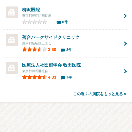
柳沢医院
東京都豊島区南長崎
－
0件
落合パークサイドクリニック
東京都新宿区上落合
3.60
3件
医療法人社団郁翠会
牧田医院
東京都練馬区桜台
4.33
7件
この近くの病院をもっと見る »