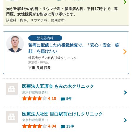
光が丘駅4分の内科・リウマチ科・膠原病内科。平日17時まで。専
門医。女性院長がお悩みに寄り添います。
診療科：内科、リウマチ科、健康診断
消化器内科
苦痛に配慮した内視鏡検査で、「安心・安全・笑
顔」を届けたい
練馬光が丘内科内視鏡クリニック
東京都・練馬区
古田 良司
院長
医療法人五凛会
もみの木クリニック
東京都豊島区要町
4.19
5件
医療法人社団 目白駅前たけしクリニック
東京都豊島区目白
4.04
13件