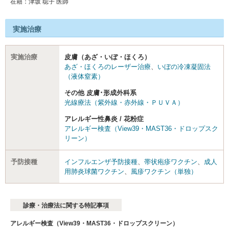
在籍：津坂 聡子 医師
実施治療
実施治療
皮膚（あざ・いぼ・ほくろ）
あざ・ほくろのレーザー治療
、
いぼの冷凍凝固法
（液体窒素）
その他 皮膚･形成外科系
光線療法（紫外線・赤外線・ＰＵＶＡ）
アレルギー性鼻炎 / 花粉症
アレルギー検査（View39・MAST36・ドロップスク
リーン）
予防接種
インフルエンザ予防接種
、
帯状疱疹ワクチン
、
成人
用肺炎球菌ワクチン
、
風疹ワクチン（単独）
診療・治療法に関する特記事項
アレルギー検査（View39・MAST36・ドロップスクリーン）