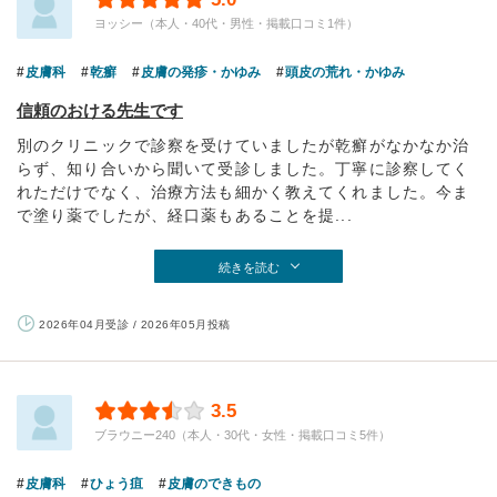
ヨッシー（本人・40代・男性・掲載口コミ1件）
皮膚科
乾癬
皮膚の発疹・かゆみ
頭皮の荒れ・かゆみ
信頼のおける先生です
別のクリニックで診察を受けていましたが乾癬がなかなか治
らず、知り合いから聞いて受診しました。丁寧に診察してく
れただけでなく、治療方法も細かく教えてくれました。今ま
で塗り薬でしたが、経口薬もあることを提...
続きを読む
2026年04月受診 / 2026年05月投稿
3.5
ブラウニー240（本人・30代・女性・掲載口コミ5件）
皮膚科
ひょう疽
皮膚のできもの