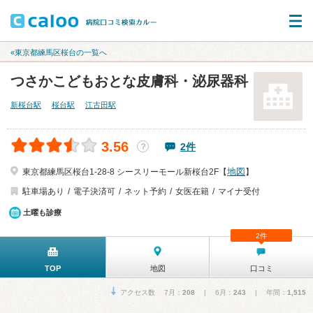
«東京都練馬区桜台の一覧へ
つさかこどもおとな皮膚科・泌尿器科
新桜台駅
桜台駅
江古田駅
3.56
2件
？
地図
東京都練馬区桜台1-28-8 シースリーモール新桜台2F【
】
駐車場あり
電子決済可
ネット予約
女医在籍
マイナ受付
土曜も診療
2件
TOP
地図
口コミ
アクセス数 7月：
208
| 6月：
243
| 年間：
1,515