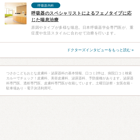
呼吸器内科
呼吸器のスペシャリストによるフェノタイプに応
じた喘息治療
原因やタイプが多様な喘息。日本呼吸器学会専門医が、重
症度や生活スタイルに合わせて治療を行います。
ドクターズインタビューをもっと読む »
つさかこどもおとな皮膚科・泌尿器科の基本情報、口コミ2件は、病院口コミ検索
カルーでチェック！皮膚科、美容皮膚科、泌尿器科、予防接種があります。泌尿器
科専門医、透析専門医、皮膚科専門医が在籍しています。土曜日診察・女医在籍・
駐車場あり・電子決済利用可。