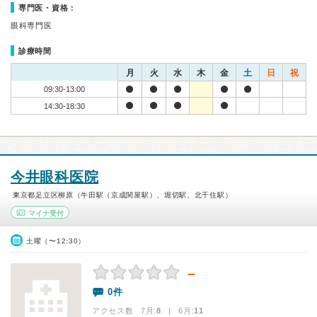
専門医・資格：
眼科専門医
診療時間
月
火
水
木
金
土
日
祝
09:30-13:00
14:30-18:30
今井眼科医院
東京都足立区柳原（牛田駅（京成関屋駅）、堀切駅、北千住駅）
マイナ受付
土曜（〜12:30）
－
0件
アクセス数 7月:
8
| 6月:
11