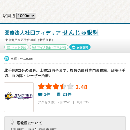
駅周辺
せんじゅ眼科
医療法人社団フィデリア
東京都足立区千住旭町（北千住駅）
ネット予約
マイナ受付
(スマホ可)
女医在籍
土曜（〜12:30）
北千住駅2分の眼科。土曜12時半まで。複数の眼科専門医在籍。日帰り手
術。白内障・レーザー治療。
3.48
1件
21件
アクセス数 7月:
257
| 6月:
335
霰粒腫について