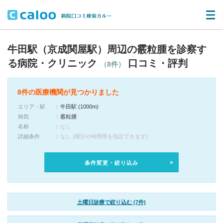
牛田駅（京成関屋駅）周辺の霰粒腫を診察す
る病院・クリニック
口コミ・評判
（8件）
8件の医療機関が見つかりました
エリア・駅
牛田駅 (1000m)
病気
霰粒腫
名称
なし
詳細条件
なし (曜日や時間帯を指定できます)
条件変更・絞り込み
土曜日診療で絞り込む (7件)