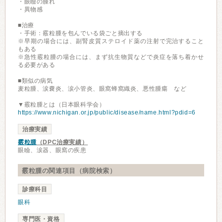
・眼瞼の腫れ
・異物感
■治療
・手術：霰粒腫を包んでいる袋ごと摘出する
※早期の場合には、副腎皮質ステロイド薬の注射で完治すること
もある
※急性霰粒腫の場合には、まず抗生物質などで炎症を落ち着かせ
る必要がある
■類似の病気
麦粒腫、涙嚢炎、涙小管炎、眼窩蜂窩織炎、悪性腫瘍 など
▼霰粒腫とは（日本眼科学会）
https://www.nichigan.or.jp/public/disease/name.html?pdid=6
治療実績
霰粒腫
（DPC治療実績）
眼瞼、涙器、眼窩の疾患
霰粒腫の関連項目（病院検索）
診療科目
眼科
専門医・資格