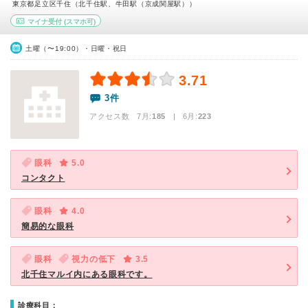
東京都足立区千住（北千住駅、牛田駅（京成関屋駅））
マイナ受付
(スマホ可)
土曜（〜19:00）・日曜・祝日
3.71
3件
アクセス数 7月:
185
| 6月:
223
眼科
5.0
コンタクト
眼科
4.0
簡易的な眼科
眼科
視力の低下
3.5
北千住マルイ内にある眼科です。
診療科目：