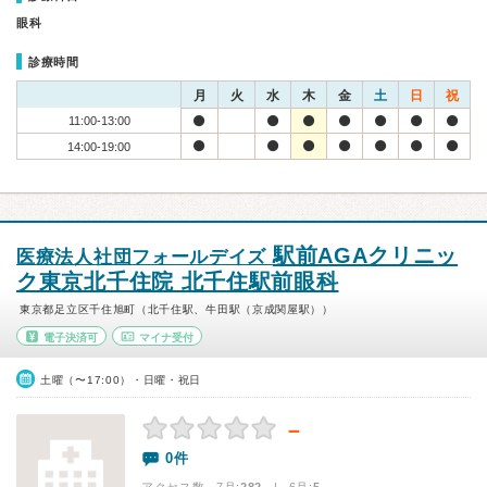
眼科
診療時間
月
火
水
木
金
土
日
祝
11:00-13:00
14:00-19:00
駅前AGAクリニッ
医療法人社団フォールデイズ
ク東京北千住院 北千住駅前眼科
東京都足立区千住旭町（北千住駅、牛田駅（京成関屋駅））
電子決済可
マイナ受付
土曜（〜17:00）・日曜・祝日
－
0件