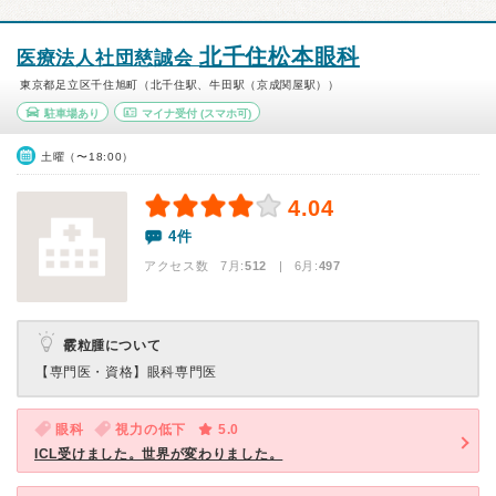
北千住松本眼科
医療法人社団慈誠会
東京都足立区千住旭町（北千住駅、牛田駅（京成関屋駅））
駐車場あり
マイナ受付
(スマホ可)
土曜（〜18:00）
4.04
4件
アクセス数 7月:
512
| 6月:
497
霰粒腫について
【専門医・資格】
眼科専門医
眼科
視力の低下
5.0
ICL受けました。世界が変わりました。