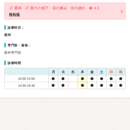
眼科
視力の低下・目の痛み・目の疲れ
4.5
移転後
診療科目：
眼科
専門医・資格：
眼科専門医
診療時間
月
火
水
木
金
土
日
祝
10:00-13:00
14:30-18:30