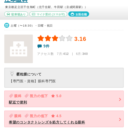
東京都足立区千住旭町（北千住駅、牛田駅（京成関屋駅））
駐車場あり
マイナ受付
(スマホ可)
女医在籍
土曜（〜18:30）・日曜・祝日
3.16
9件
アクセス数 7月:
412
| 6月:
340
霰粒腫について
【専門医・資格】
眼科専門医
眼科
視力の低下
5.0
駅近で便利
眼科
視力の低下
4.5
希望のコンタクトレンズを処方してくれる眼科