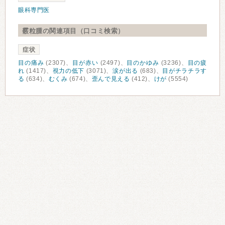
眼科専門医
霰粒腫の関連項目（口コミ検索）
症状
目の痛み
(2307)、
目が赤い
(2497)、
目のかゆみ
(3236)、
目の疲
れ
(1417)、
視力の低下
(3071)、
涙が出る
(683)、
目がチラチラす
る
(634)、
むくみ
(674)、
歪んで見える
(412)、
けが
(5554)