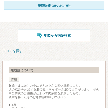
日曜日診療で絞り込む (3件)
地図から病院検索
口コミを探す
霰粒腫について
詳細
眼瞼（まぶた）の中にできた小さな固い腫瘤のこと。
涙の成分を分泌する脂の腺（マイボーム腺)の出口がつまり、その
中に粥状の分泌物がたまって肉芽腫を形成したもの。
炎症を伴ったものは急性霰粒腫と呼ばれる。
■症状