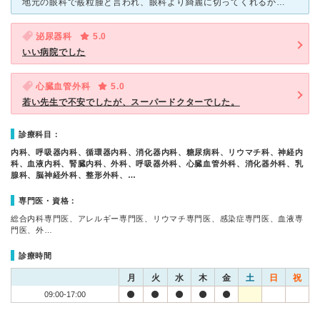
地元の眼科で霰粒腫と言われ、眼科より綺麗に切ってくれるからと大阪急性期・総合医療センターの形成外科に紹介状を書いてもらいました。 ネットでいろいろみてもすごく痛そうで恐かったのですが、専門の先生の書
泌尿器科
5.0
いい病院でした
心臓血管外科
5.0
若い先生で不安でしたが、スーパードクターでした。
診療科目：
内科、呼吸器内科、循環器内科、消化器内科、糖尿病科、リウマチ科、神経内
科、血液内科、腎臓内科、外科、呼吸器外科、心臓血管外科、消化器外科、乳
腺科、脳神経外科、整形外科、…
専門医・資格：
総合内科専門医、アレルギー専門医、リウマチ専門医、感染症専門医、血液専
門医、外…
診療時間
月
火
水
木
金
土
日
祝
09:00-17:00