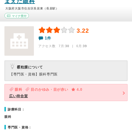
まえだ眼科
大阪府大阪市住吉区長居東（長居駅）
マイナ受付
3.22
1件
アクセス数 7月:
30
| 6月:
39
霰粒腫について
【専門医・資格】
眼科専門医
眼科
目のかゆみ・目が赤い
4.0
広い待合室
診療科目：
眼科
専門医・資格：