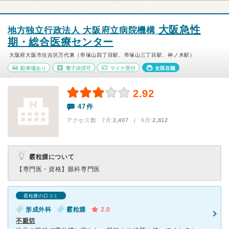
大阪急性
地方独立行政法人 大阪府立病院機構
期・総合医療センター
大阪府大阪市住吉区万代東（帝塚山四丁目駅、帝塚山三丁目駅、神ノ木駅）
駐車場あり
電子決済可
マイナ受付
女医在籍
2.92
47件
アクセス数 7月:
2,407
| 6月:
2,812
霰粒腫について
【専門医・資格】
眼科専門医
霰粒腫の口コミ
形成外科
霰粒腫
2.0
不親切