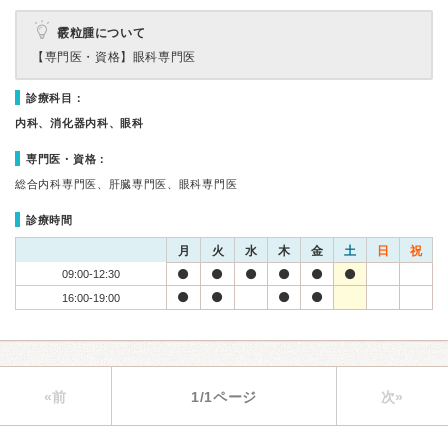
霰粒腫について
【専門医・資格】
眼科専門医
診療科目：
内科、消化器内科、眼科
専門医・資格：
総合内科専門医、肝臓専門医、眼科専門医
診療時間
月
火
水
木
金
土
日
祝
09:00-12:30
16:00-19:00
«前
1/1ページ
次»