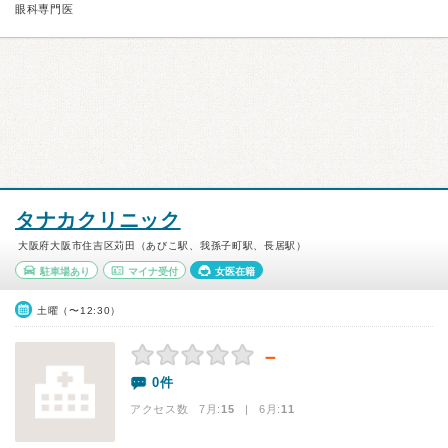
眼科専門医
タナカクリニック
大阪府大阪市住吉区苅田（あびこ駅、我孫子町駅、長居駅）
駐車場あり
マイナ受付
女医在籍
土曜（〜12:30）
－
0件
アクセス数 7月:
15
| 6月:
11