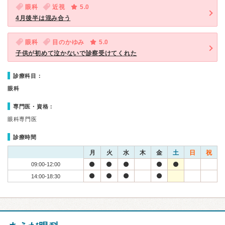
眼科
近視
5.0
4月後半は混み合う
眼科
目のかゆみ
5.0
子供が初めて泣かないで診察受けてくれた
診療科目：
眼科
専門医・資格：
眼科専門医
診療時間
月
火
水
木
金
土
日
祝
09:00-12:00
14:00-18:30