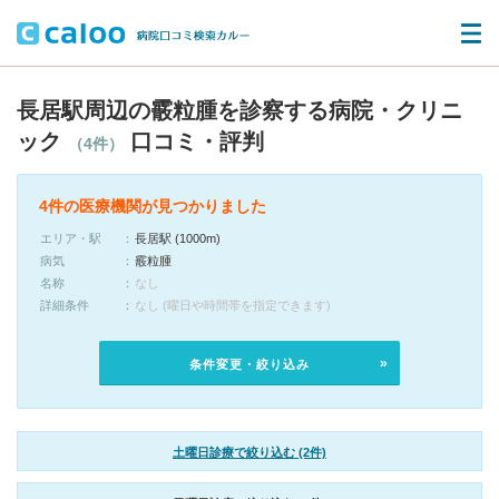
長居駅周辺の霰粒腫を診察する病院・クリニ
ック
口コミ・評判
（4件）
4件の医療機関が見つかりました
エリア・駅
長居駅 (1000m)
病気
霰粒腫
名称
なし
詳細条件
なし (曜日や時間帯を指定できます)
条件変更・絞り込み
土曜日診療で絞り込む (2件)