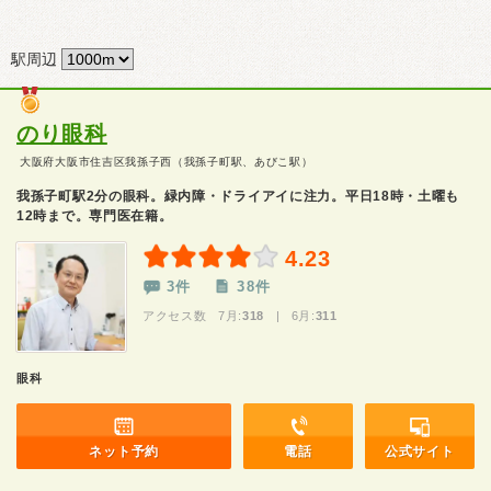
駅周辺
のり眼科
大阪府大阪市住吉区我孫子西（我孫子町駅、あびこ駅）
我孫子町駅2分の眼科。緑内障・ドライアイに注力。平日18時・土曜も
12時まで。専門医在籍。
4.23
3件
38件
アクセス数 7月:
318
| 6月:
311
眼科
ネット予約
電話
公式サイト