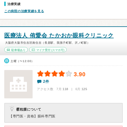
治療実績
この病院の治療実績を見る
医療法人 侑愛会 たかおか眼科クリニック
大阪府大阪市住吉区南住吉（長居駅、我孫子町駅、沢ノ町駅）
駐車場あり
マイナ受付
(スマホ可)
土曜（〜12:00）
3.90
2件
アクセス数 7月:
118
| 6月:
125
霰粒腫について
【専門医・資格】
眼科専門医