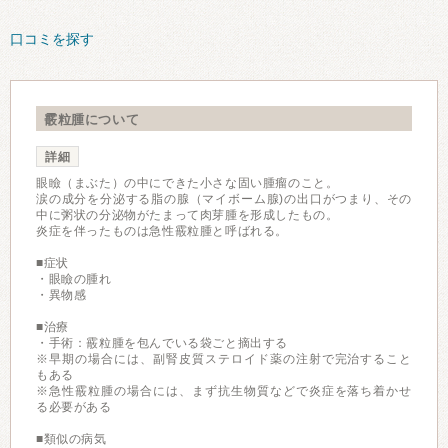
口コミを探す
霰粒腫について
詳細
眼瞼（まぶた）の中にできた小さな固い腫瘤のこと。
涙の成分を分泌する脂の腺（マイボーム腺)の出口がつまり、その
中に粥状の分泌物がたまって肉芽腫を形成したもの。
炎症を伴ったものは急性霰粒腫と呼ばれる。
■症状
・眼瞼の腫れ
・異物感
■治療
・手術：霰粒腫を包んでいる袋ごと摘出する
※早期の場合には、副腎皮質ステロイド薬の注射で完治すること
もある
※急性霰粒腫の場合には、まず抗生物質などで炎症を落ち着かせ
る必要がある
■類似の病気