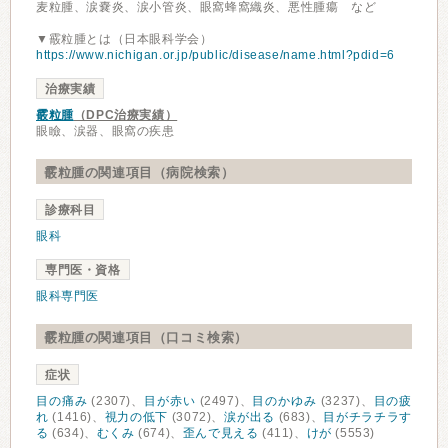
麦粒腫、涙嚢炎、涙小管炎、眼窩蜂窩織炎、悪性腫瘍 など
▼霰粒腫とは（日本眼科学会）
https://www.nichigan.or.jp/public/disease/name.html?pdid=6
治療実績
霰粒腫
（DPC治療実績）
眼瞼、涙器、眼窩の疾患
霰粒腫の関連項目（病院検索）
診療科目
眼科
専門医・資格
眼科専門医
霰粒腫の関連項目（口コミ検索）
症状
目の痛み
(2307)、
目が赤い
(2497)、
目のかゆみ
(3237)、
目の疲
れ
(1416)、
視力の低下
(3072)、
涙が出る
(683)、
目がチラチラす
る
(634)、
むくみ
(674)、
歪んで見える
(411)、
けが
(5553)