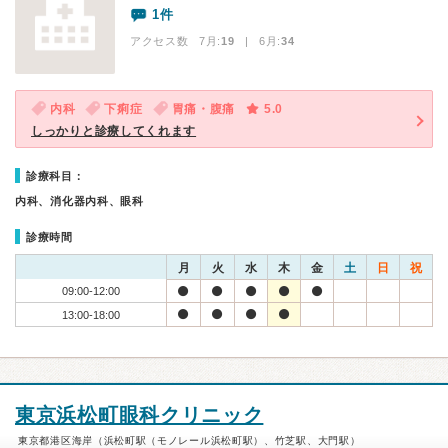
1件
アクセス数 7月:
19
| 6月:
34
内科
下痢症
胃痛・腹痛
5.0
しっかりと診療してくれます
診療科目：
内科、消化器内科、眼科
診療時間
月
火
水
木
金
土
日
祝
09:00-12:00
13:00-18:00
東京浜松町眼科クリニック
東京都港区海岸（浜松町駅（モノレール浜松町駅）、竹芝駅、大門駅）