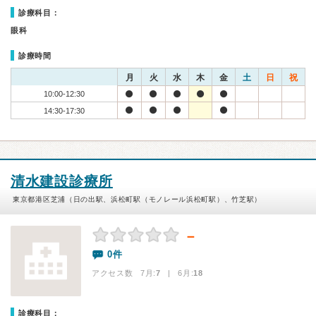
診療科目：
眼科
診療時間
月
火
水
木
金
土
日
祝
10:00-12:30
14:30-17:30
清水建設診療所
東京都港区芝浦（日の出駅、浜松町駅（モノレール浜松町駅）、竹芝駅）
－
0件
アクセス数 7月:
7
| 6月:
18
診療科目：