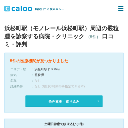
浜松町駅（モノレール浜松町駅）周辺の霰粒
腫を診察する病院・クリニック
口コ
（5件）
ミ・評判
5件の医療機関が見つかりました
エリア・駅
浜松町駅 (1000m)
病気
霰粒腫
名称
なし
詳細条件
なし (曜日や時間帯を指定できます)
条件変更・絞り込み
土曜日診療で絞り込む (0件)