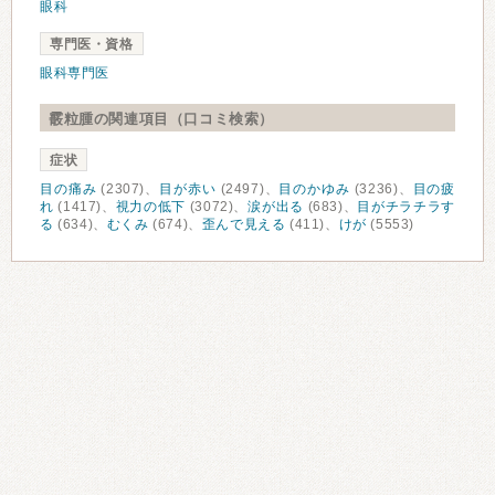
眼科
専門医・資格
眼科専門医
霰粒腫の関連項目（口コミ検索）
症状
目の痛み
(2307)、
目が赤い
(2497)、
目のかゆみ
(3236)、
目の疲
れ
(1417)、
視力の低下
(3072)、
涙が出る
(683)、
目がチラチラす
る
(634)、
むくみ
(674)、
歪んで見える
(411)、
けが
(5553)