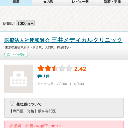
標準
★の数
レビュー数
新着・更新
駅周辺
三井メディカルクリニック
医療法人社団和邇会
東京都港区東新橋（汐留駅、大門駅、御成門駅）
マイナ受付
2.42
1件
アクセス数 7月:
66
| 6月:
88
霰粒腫について
【専門医・資格】
眼科専門医
眼科
視力の低下
1.0