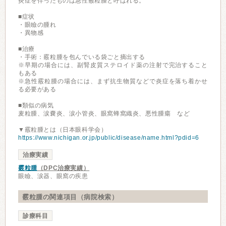
炎症を伴ったものは急性霰粒腫と呼ばれる。
■症状
・眼瞼の腫れ
・異物感
■治療
・手術：霰粒腫を包んでいる袋ごと摘出する
※早期の場合には、副腎皮質ステロイド薬の注射で完治すること
もある
※急性霰粒腫の場合には、まず抗生物質などで炎症を落ち着かせ
る必要がある
■類似の病気
麦粒腫、涙嚢炎、涙小管炎、眼窩蜂窩織炎、悪性腫瘍 など
▼霰粒腫とは（日本眼科学会）
https://www.nichigan.or.jp/public/disease/name.html?pdid=6
治療実績
霰粒腫
（DPC治療実績）
眼瞼、涙器、眼窩の疾患
霰粒腫の関連項目（病院検索）
診療科目