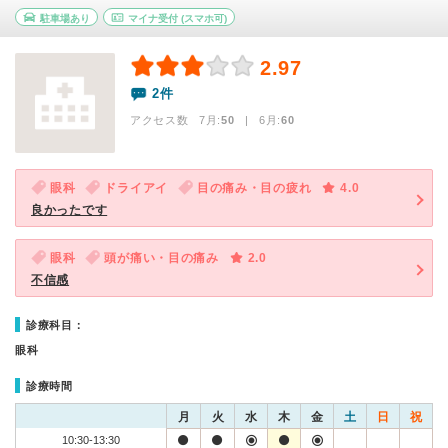
駐車場あり
マイナ受付
(スマホ可)
2.97
2件
アクセス数 7月:
50
| 6月:
60
眼科
ドライアイ
目の痛み・目の疲れ
4.0
良かったです
眼科
頭が痛い・目の痛み
2.0
不信感
診療科目：
眼科
診療時間
月
火
水
木
金
土
日
祝
10:30-13:30