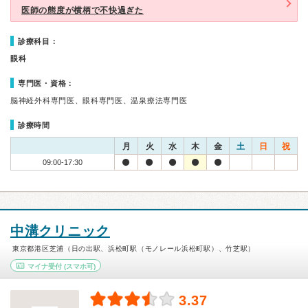
医師の態度が横柄で不快過ぎた
診療科目：
眼科
専門医・資格：
脳神経外科専門医、眼科専門医、温泉療法専門医
診療時間
月
火
水
木
金
土
日
祝
09:00-17:30
中溝クリニック
東京都港区芝浦（日の出駅、浜松町駅（モノレール浜松町駅）、竹芝駅）
マイナ受付
(スマホ可)
3.37