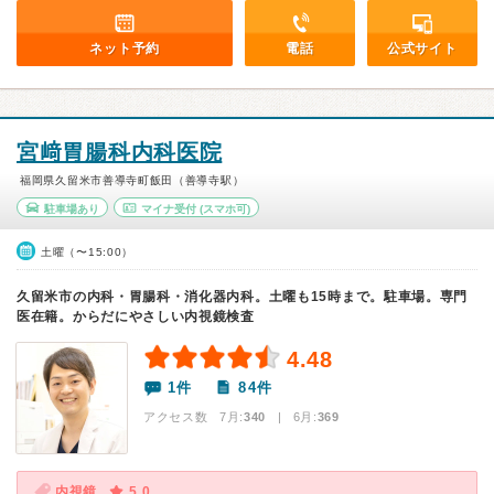
ネット予約
電話
公式サイト
宮﨑胃腸科内科医院
福岡県久留米市善導寺町飯田（善導寺駅）
駐車場あり
マイナ受付
(スマホ可)
土曜（〜15:00）
久留米市の内科・胃腸科・消化器内科。土曜も15時まで。駐車場。専門
医在籍。からだにやさしい内視鏡検査
4.48
1件
84件
アクセス数 7月:
340
| 6月:
369
内視鏡
5.0