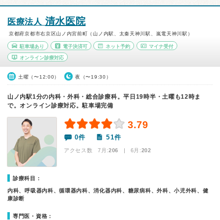
清水医院
医療法人
京都府京都市右京区山ノ内宮前町（山ノ内駅、太秦天神川駅、嵐電天神川駅）
駐車場あり
電子決済可
ネット予約
マイナ受付
オンライン診療対応
土曜（〜12:00）
夜（〜19:30）
山ノ内駅1分の内科・外科・総合診療科。平日19時半・土曜も12時ま
で。オンライン診療対応。駐車場完備
3.79
0件
51件
アクセス数 7月:
206
| 6月:
202
診療科目：
内科、呼吸器内科、循環器内科、消化器内科、糖尿病科、外科、小児外科、健
康診断
専門医・資格：