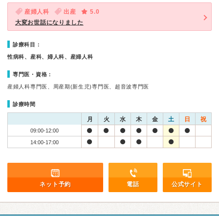
産婦人科
出産
5.0
大変お世話になりました
診療科目：
性病科、産科、婦人科、産婦人科
専門医・資格：
産婦人科専門医、周産期(新生児)専門医、超音波専門医
診療時間
月
火
水
木
金
土
日
祝
09:00-12:00
14:00-17:00
ネット予約
電話
公式サイト