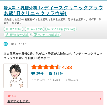
レディースクリニックフラウ
婦人科・乳腺外科
名駅(旧クリニックフラウ栄)
愛知県名古屋市中村区椿町（名古屋駅（名鉄名古屋駅、近鉄名古屋駅）、栄町駅（栄
駅）、伏見駅）
電子決済可
ネット予約
マイナ受付
(スマホ可)
電子処方せん対応
オンライン診療対応
土曜（〜15:30）
名古屋駅から徒歩2分、乳がん・子宮がん検診なら『レディースクリニッ
クフラウ名駅』平日夜18時半まで
4.38
20件
129件
アクセス数 7月:
1,218
| 6月:
1,271
5.0
おすすめします!