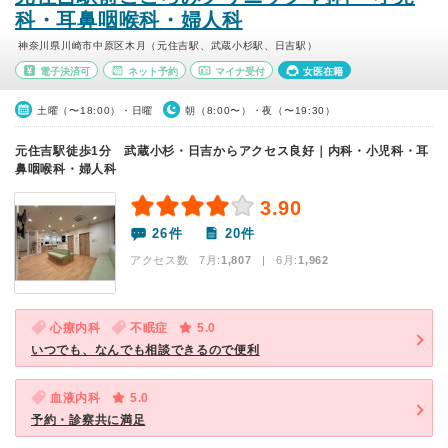
科・耳鼻咽喉科・婦人科
神奈川県川崎市中原区木月（元住吉駅、武蔵小杉駅、日吉駅）
電子決済可
ネット予約
マイナ受付
女医在籍
土曜（〜18:00）・日曜
朝（8:00〜）・夜（〜19:30）
元住吉駅徒歩1分 武蔵小杉・日吉からアクセス良好｜内科・小児科・耳
鼻咽喉科・婦人科
3.90
26件
20件
アクセス数 7月:
1,807
| 6月:
1,962
心療内科
不眠症
5.0
いつでも、なんでも相談できるので便利
血液内科
5.0
予約・診察共に満足