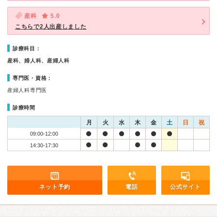
産科
5.0
こちらで2人出産しました
診療科目：
産科、婦人科、産婦人科
専門医・資格：
産婦人科専門医
診療時間
月
火
水
木
金
土
日
祝
09:00-12:00
14:30-17:30
ネット予約
電話
公式サイト