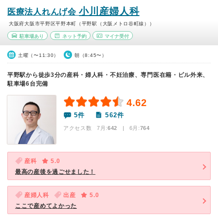
小川産婦人科
医療法人れんげ会
大阪府大阪市平野区平野本町（平野駅（大阪メトロ谷町線））
駐車場あり
ネット予約
マイナ受付
土曜（〜11:30）
朝（8:45〜）
平野駅から徒歩3分の産科・婦人科・不妊治療、専門医在籍・ピル外来、
駐車場6台完備
4.62
5件
562件
アクセス数 7月:
642
| 6月:
764
産科
5.0
最高の産後を過ごせました！
産婦人科
出産
5.0
ここで産めてよかった