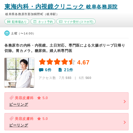
東海内科・内視鏡クリニック
岐阜各務原院
岐阜県各務原市那加桐野町（岐阜駅）
駐車場あり
ネット予約
マイナ受付
(スマホ可)
土曜（〜14:00）
各務原市の内科・内視鏡。土日対応。専門医による大腸ポリープ日帰り
切除。胃カメラ。糖尿病。婦人科専門医
4.67
6件
21件
アクセス数 7月:
593
| 6月:
560
美容皮膚科
5.0
ピーリング
美容皮膚科
5.0
ピーリング