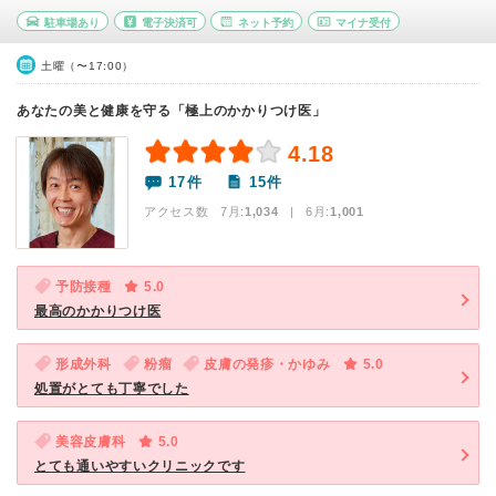
駐車場あり
電子決済可
ネット予約
マイナ受付
土曜（〜17:00）
あなたの美と健康を守る「極上のかかりつけ医」
4.18
17件
15件
アクセス数 7月:
1,034
| 6月:
1,001
予防接種
5.0
最高のかかりつけ医
形成外科
粉瘤
皮膚の発疹・かゆみ
5.0
処置がとても丁寧でした
美容皮膚科
5.0
とても通いやすいクリニックです