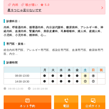
内科
喉が痛い
5.0
星５つじゃ足りないです
診療科目：
内科、呼吸器内科、循環器内科、内分泌代謝科、糖尿病科、アレルギー科、神
経内科、血液内科、腎臓内科、美容皮膚科、耳鼻咽喉科、婦人科、産婦人科、
小児科、小児外科、精神科、心…
専門医・資格：
総合内科専門医、アレルギー専門医、感染症専門医、血液専門医、糖尿病専門
医、内分…
診療時間
月
火
水
木
金
土
日
祝
08:00-13:00
14:00-19:30
09:00-13:00
14:00-18:00
ネット予約
電話
公式サイト