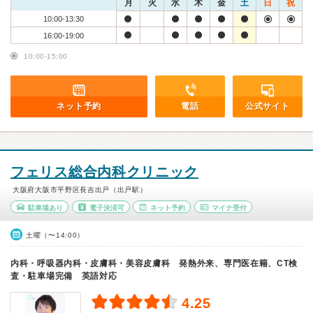
月
火
水
木
金
土
日
祝
10:00-13:30
16:00-19:00
10:00-15:00
ネット予約
電話
公式サイト
フェリス総合内科クリニック
大阪府大阪市平野区長吉出戸（出戸駅）
駐車場あり
電子決済可
ネット予約
マイナ受付
土曜（〜14:00）
内科・呼吸器内科・皮膚科・美容皮膚科 発熱外来、専門医在籍、CT検
査・駐車場完備 英語対応
4.25