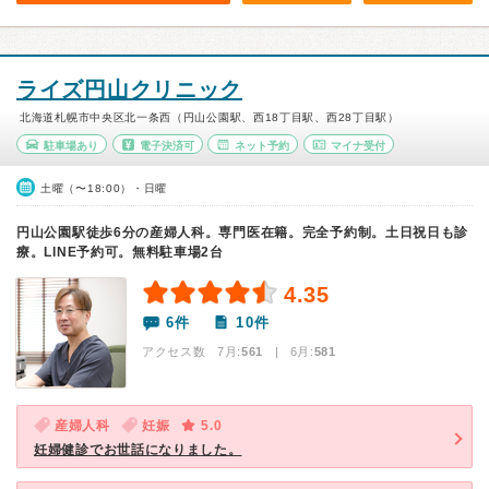
ライズ円山クリニック
北海道札幌市中央区北一条西（円山公園駅、西18丁目駅、西28丁目駅）
駐車場あり
電子決済可
ネット予約
マイナ受付
土曜（〜18:00）・日曜
円山公園駅徒歩6分の産婦人科。専門医在籍。完全予約制。土日祝日も診
療。LINE予約可。無料駐車場2台
4.35
6件
10件
アクセス数 7月:
561
| 6月:
581
産婦人科
妊娠
5.0
妊婦健診でお世話になりました。