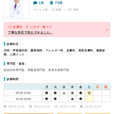
1件
75件
アクセス数 7月:
595
| 6月:
704
皮膚科
にきび
5.0
丁寧な対応で安心できました。
診療科目：
内科、呼吸器内科、糖尿病科、アレルギー科、皮膚科、美容皮膚科、健康診
断、人間ドック
専門医・資格：
総合内科専門医、呼吸器専門医、気管支鏡専門医
診療時間
月
火
水
木
金
土
日
祝
09:30-13:00
15:30-19:00
09:30-13:30
09:30-14:00
10:00-13:00
15:00-18:30