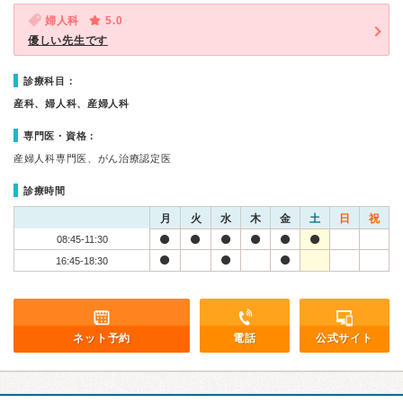
婦人科
5.0
優しい先生です
診療科目：
産科、婦人科、産婦人科
専門医・資格：
産婦人科専門医、がん治療認定医
診療時間
月
火
水
木
金
土
日
祝
08:45-11:30
16:45-18:30
ネット予約
電話
公式サイト