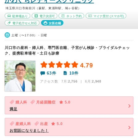
かわぐちレディースクリニック
埼玉県川口市南前川（蕨駅、東浦和駅、鳩ヶ谷駅）
駐車場あり
電子決済可
ネット予約
マイナ受付
(スマホ可)
電子処方せん対応
女医在籍
土曜（〜17:00）・日曜
川口市の産科・婦人科、専門医在籍、子宮がん検診・ブライダルチェッ
ク、提携駐車場有・土日も診療
4.79
63件
10件
アクセス数 7月:
2,756
| 6月:
2,948
婦人科
月経困難症
5.0
満足
産婦人科
出産
5.0
お世話になりました！