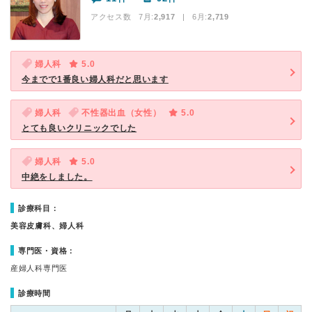
アクセス数 7月:
2,917
| 6月:
2,719
婦人科
5.0
今までで1番良い婦人科だと思います
婦人科
不性器出血（女性）
5.0
とても良いクリニックでした
婦人科
5.0
中絶をしました。
診療科目：
美容皮膚科、婦人科
専門医・資格：
産婦人科専門医
診療時間