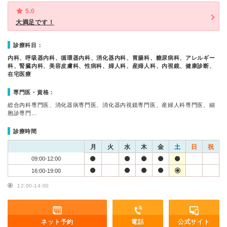
5.0
大満足です！
診療科目：
内科、呼吸器内科、循環器内科、消化器内科、胃腸科、糖尿病科、アレルギー
科、腎臓内科、美容皮膚科、性病科、婦人科、産婦人科、内視鏡、健康診断、
在宅医療
専門医・資格：
総合内科専門医、消化器病専門医、消化器内視鏡専門医、産婦人科専門医、細
胞診専門…
診療時間
月
火
水
木
金
土
日
祝
09:00-12:00
16:00-19:00
12:00-14:00
ネット予約
電話
公式サイト