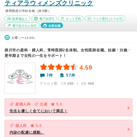
ティアラウィメンズクリニック
静岡県掛川市杉谷南（掛川駅）
駐車場あり
電子決済可
ネット予約
マイナ受付
(スマホ可)
電子処方せん対応
女医在籍
土曜（〜12:00）
掛川市の産科・婦人科。常時医師2名体制。女性医師在籍。妊娠・分娩・
更年期まで女性の一生をサポート！
4.59
7件
57件
アクセス数 7月:
689
| 6月:
698
産婦人科
出産
5.0
先生も優しく全てにおいて満足！
婦人科
5.0
内診の配慮に感動。