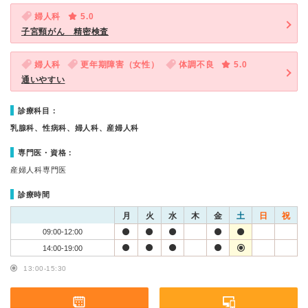
婦人科
5.0
子宮頸がん 精密検査
婦人科
更年期障害（女性）
体調不良
5.0
通いやすい
診療科目：
乳腺科、性病科、婦人科、産婦人科
専門医・資格：
産婦人科専門医
診療時間
月
火
水
木
金
土
日
祝
09:00-12:00
14:00-19:00
13:00-15:30