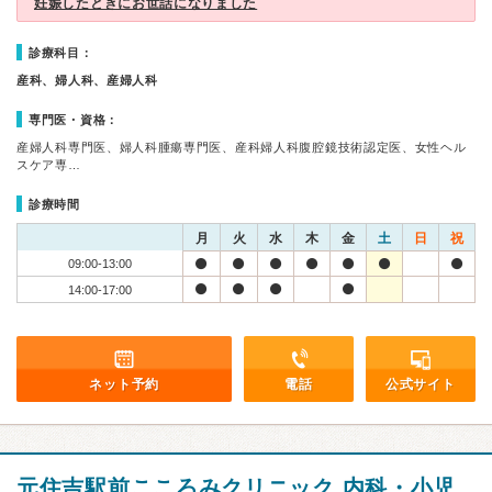
妊娠したときにお世話になりました
診療科目：
産科、婦人科、産婦人科
専門医・資格：
産婦人科専門医、婦人科腫瘍専門医、産科婦人科腹腔鏡技術認定医、女性ヘル
スケア専…
診療時間
月
火
水
木
金
土
日
祝
09:00-13:00
14:00-17:00
ネット予約
電話
公式サイト
元住吉駅前こころみクリニック 内科・小児