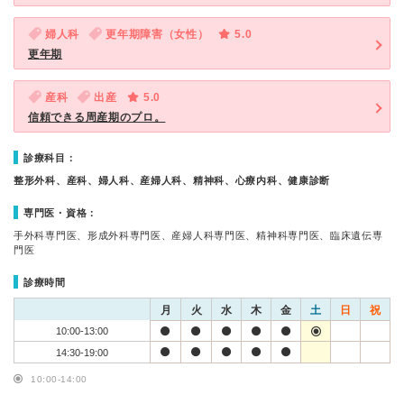
婦人科
更年期障害（女性）
5.0
更年期
産科
出産
5.0
信頼できる周産期のプロ。
診療科目：
整形外科、産科、婦人科、産婦人科、精神科、心療内科、健康診断
専門医・資格：
手外科専門医、形成外科専門医、産婦人科専門医、精神科専門医、臨床遺伝専
門医
診療時間
月
火
水
木
金
土
日
祝
10:00-13:00
14:30-19:00
10:00-14:00