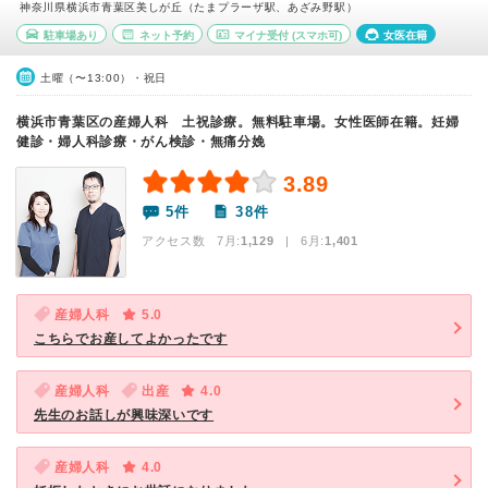
神奈川県横浜市青葉区美しが丘（たまプラーザ駅、あざみ野駅）
駐車場あり
ネット予約
マイナ受付
(スマホ可)
女医在籍
土曜（〜13:00）・祝日
横浜市青葉区の産婦人科 土祝診療。無料駐車場。女性医師在籍。妊婦
健診・婦人科診療・がん検診・無痛分娩
3.89
5件
38件
アクセス数 7月:
1,129
| 6月:
1,401
産婦人科
5.0
こちらでお産してよかったです
産婦人科
出産
4.0
先生のお話しが興味深いです
産婦人科
4.0