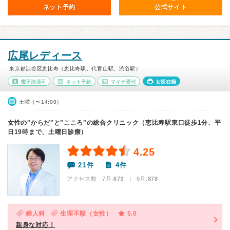
ネット予約
公式サイト
広尾レディース
東京都渋谷区恵比寿（恵比寿駅、代官山駅、渋谷駅）
電子決済可
ネット予約
マイナ受付
女医在籍
土曜（〜14:00）
女性の"からだ"と"こころ"の総合クリニック（恵比寿駅東口徒歩1分、平
日19時まで、土曜日診療）
4.25
21件
4件
アクセス数 7月:
673
| 6月:
878
婦人科
生理不順（女性）
5.0
親身な対応！