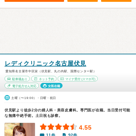
レディクリニック名古屋伏見
愛知県名古屋市中区栄（伏見駅、丸の内駅、国際センター駅）
駐車場あり
ネット予約
マイナ受付
(スマホ可)
電子処方せん対応
女医在籍
土曜（〜19:00）・日曜・祝日
伏見駅より徒歩2分の婦人科・美容皮膚科。専門医が在籍。当日受付可能
な無痛中絶手術。土日祝も診察。
4.55
11件
92件