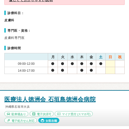
優しくて分かりやすい説明
診療科目：
皮膚科
専門医・資格：
皮膚科専門医
診療時間
月
火
水
木
金
土
日
祝
09:00-12:00
14:00-17:00
医療法人徳洲会 石垣島徳洲会病院
沖縄県石垣市大浜
駐車場あり
電子決済可
マイナ受付
(スマホ可)
電子処方せん対応
女医在籍