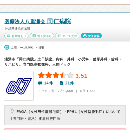
同仁病院
医療法人八重瀬会
沖縄県浦添市城間
駐車場あり
電子決済可
マイナ受付
女医在籍
土曜（〜18:00）・日曜
浦添市『同仁病院』土日診療。内科・外科・小児科・整形外科・歯科・
リハビリ。専門医多数在籍。人間ドック
3.51
14件
21件
アクセス数 7月:
1,559
| 6月:
1,422
FAGA（女性男性型脱毛症）・FPHL（女性型脱毛症）について
【専門医・資格】
皮膚科専門医