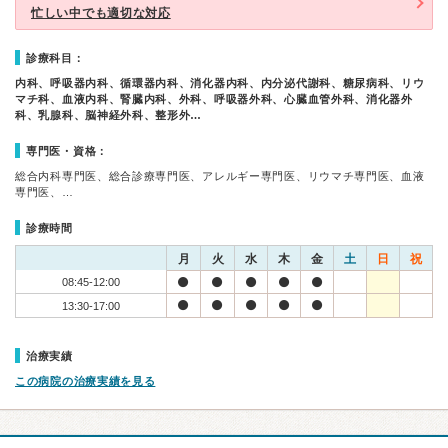
忙しい中でも適切な対応
診療科目：
内科、呼吸器内科、循環器内科、消化器内科、内分泌代謝科、糖尿病科、リウ
マチ科、血液内科、腎臓内科、外科、呼吸器外科、心臓血管外科、消化器外
科、乳腺科、脳神経外科、整形外…
専門医・資格：
総合内科専門医、総合診療専門医、アレルギー専門医、リウマチ専門医、血液
専門医、…
診療時間
月
火
水
木
金
土
日
祝
08:45-12:00
13:30-17:00
治療実績
この病院の治療実績を見る