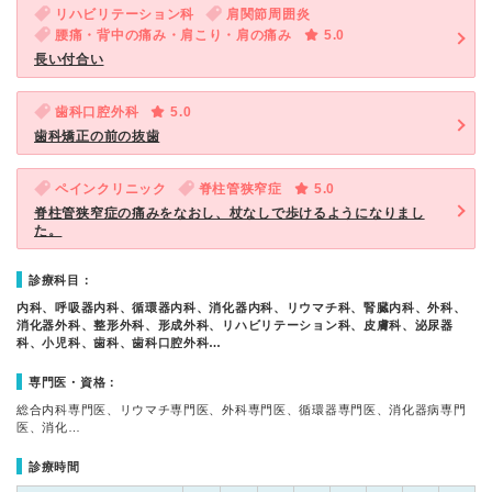
リハビリテーション科
肩関節周囲炎
腰痛・背中の痛み・肩こり・肩の痛み
5.0
長い付合い
歯科口腔外科
5.0
歯科矯正の前の抜歯
ペインクリニック
脊柱管狭窄症
5.0
脊柱管狭窄症の痛みをなおし、杖なしで歩けるようになりまし
た。
診療科目：
内科、呼吸器内科、循環器内科、消化器内科、リウマチ科、腎臓内科、外科、
消化器外科、整形外科、形成外科、リハビリテーション科、皮膚科、泌尿器
科、小児科、歯科、歯科口腔外科…
専門医・資格：
総合内科専門医、リウマチ専門医、外科専門医、循環器専門医、消化器病専門
医、消化…
診療時間