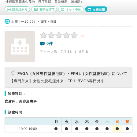
沖縄県那覇市久茂地（県庁前駅、美栄橋駅、旭橋駅）
駐車場あり
電子決済可
ネット予約
女医在籍
土曜（〜19:00）・日曜・祝日
－
0件
アクセス数 7月:
16
| 6月:
8
FAGA（女性男性型脱毛症）・FPHL（女性型脱毛症）について
【専門外来】
女性の脱毛症外来・FPHL/FAGA専門外来
診療科目：
皮膚科、美容皮膚科
診療時間
月
火
水
木
金
土
日
祝
10:00-19:00