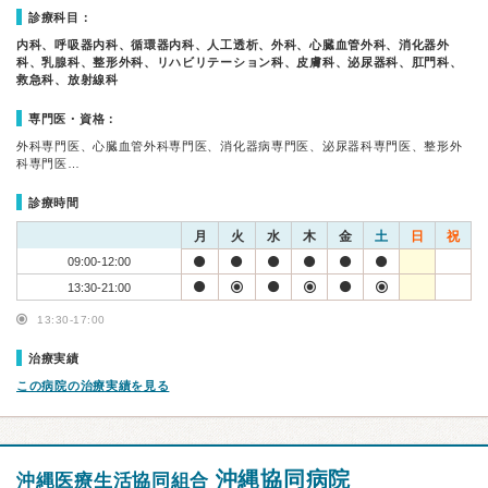
診療科目：
内科、呼吸器内科、循環器内科、人工透析、外科、心臓血管外科、消化器外
科、乳腺科、整形外科、リハビリテーション科、皮膚科、泌尿器科、肛門科、
救急科、放射線科
専門医・資格：
外科専門医、心臓血管外科専門医、消化器病専門医、泌尿器科専門医、整形外
科専門医…
診療時間
月
火
水
木
金
土
日
祝
09:00-12:00
13:30-21:00
13:30-17:00
治療実績
この病院の治療実績を見る
沖縄協同病院
沖縄医療生活協同組合