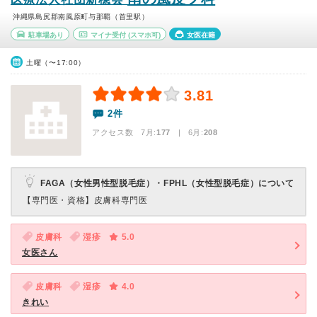
沖縄県島尻郡南風原町与那覇（首里駅）
駐車場あり
マイナ受付
(スマホ可)
女医在籍
土曜（〜17:00）
3.81
2件
アクセス数 7月:
177
| 6月:
208
FAGA（女性男性型脱毛症）・FPHL（女性型脱毛症）について
【専門医・資格】
皮膚科専門医
皮膚科
湿疹
5.0
女医さん
皮膚科
湿疹
4.0
きれい