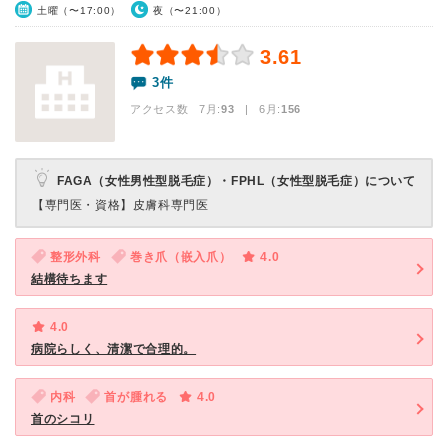
土曜（〜17:00）
夜（〜21:00）
3.61
3件
アクセス数 7月:
93
| 6月:
156
FAGA（女性男性型脱毛症）・FPHL（女性型脱毛症）について
【専門医・資格】
皮膚科専門医
整形外科
巻き爪（嵌入爪）
4.0
結構待ちます
4.0
病院らしく、清潔で合理的。
内科
首が腫れる
4.0
首のシコリ