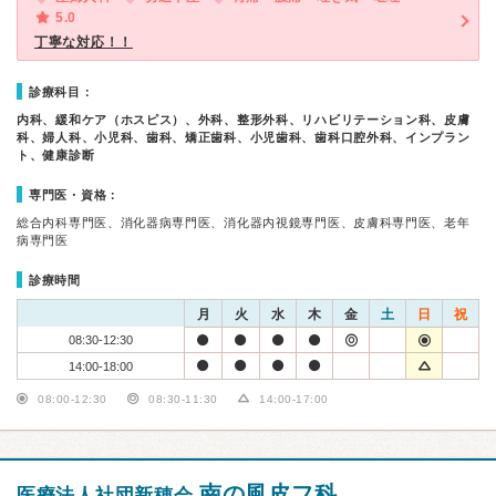
5.0
丁寧な対応！！
診療科目：
内科、緩和ケア（ホスピス）、外科、整形外科、リハビリテーション科、皮膚
科、婦人科、小児科、歯科、矯正歯科、小児歯科、歯科口腔外科、インプラン
ト、健康診断
専門医・資格：
総合内科専門医、消化器病専門医、消化器内視鏡専門医、皮膚科専門医、老年
病専門医
診療時間
月
火
水
木
金
土
日
祝
08:30-12:30
14:00-18:00
08:00-12:30
08:30-11:30
14:00-17:00
南の風皮フ科
医療法人社団新穂会