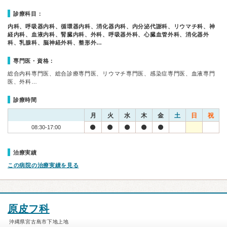
診療科目：
内科、呼吸器内科、循環器内科、消化器内科、内分泌代謝科、リウマチ科、神
経内科、血液内科、腎臓内科、外科、呼吸器外科、心臓血管外科、消化器外
科、乳腺科、脳神経外科、整形外…
専門医・資格：
総合内科専門医、総合診療専門医、リウマチ専門医、感染症専門医、血液専門
医、外科…
診療時間
月
火
水
木
金
土
日
祝
08:30-17:00
治療実績
この病院の治療実績を見る
原皮フ科
沖縄県宮古島市下地上地