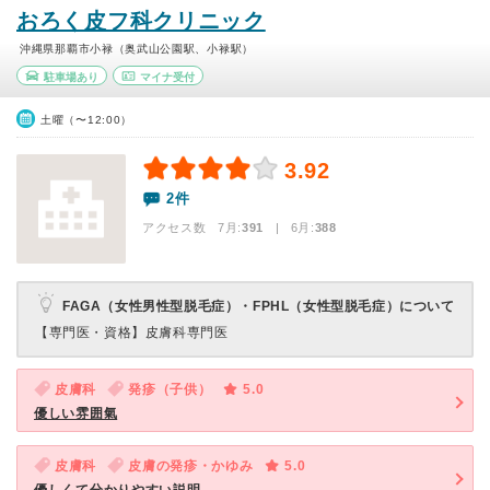
おろく皮フ科クリニック
沖縄県那覇市小禄（奥武山公園駅、小禄駅）
駐車場あり
マイナ受付
土曜（〜12:00）
3.92
2件
アクセス数 7月:
391
| 6月:
388
FAGA（女性男性型脱毛症）・FPHL（女性型脱毛症）について
【専門医・資格】
皮膚科専門医
皮膚科
発疹（子供）
5.0
優しい雰囲氣
皮膚科
皮膚の発疹・かゆみ
5.0