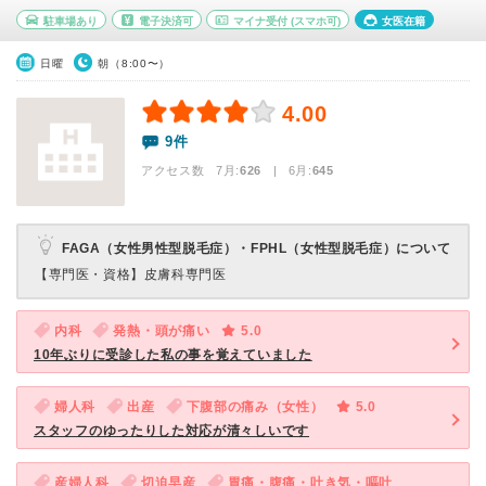
駐車場あり
電子決済可
マイナ受付
(スマホ可)
女医在籍
日曜
朝（8:00〜）
4.00
9件
アクセス数 7月:
626
| 6月:
645
FAGA（女性男性型脱毛症）・FPHL（女性型脱毛症）について
【専門医・資格】
皮膚科専門医
内科
発熱・頭が痛い
5.0
10年ぶりに受診した私の事を覚えていました
婦人科
出産
下腹部の痛み（女性）
5.0
スタッフのゆったりした対応が清々しいです
産婦人科
切迫早産
胃痛・腹痛・吐き気・嘔吐