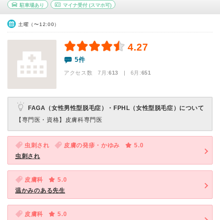
駐車場あり
マイナ受付
(スマホ可)
土曜（〜12:00）
4.27
5件
アクセス数 7月:
613
| 6月:
651
FAGA（女性男性型脱毛症）・FPHL（女性型脱毛症）について
【専門医・資格】
皮膚科専門医
虫刺され
皮膚の発疹・かゆみ
5.0
虫刺され
皮膚科
5.0
温かみのある先生
皮膚科
5.0