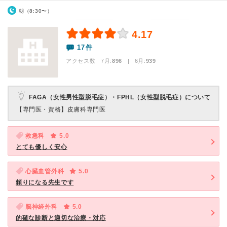
朝（8:30〜）
4.17
17件
アクセス数 7月:
896
| 6月:
939
FAGA（女性男性型脱毛症）・FPHL（女性型脱毛症）について
【専門医・資格】
皮膚科専門医
救急科
5.0
とても優しく安心
心臓血管外科
5.0
頼りになる先生です
脳神経外科
5.0
的確な診断と適切な治療・対応