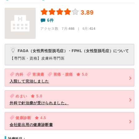
3.89
6件
アクセス数 7月:
466
| 6月:
414
FAGA（女性男性型脱毛症）・FPHL（女性型脱毛症）について
【専門医・資格】
皮膚科専門医
内科
胃潰瘍
胃痛・腹痛
5.0
入院して完治しました
めまい
5.0
外科で針治療が受けられました。
健康診断
4.5
会社提出用の健康診断書
診療科目：