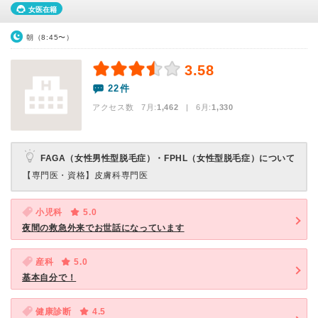
女医在籍
朝（8:45〜）
3.58
22件
アクセス数 7月:
1,462
| 6月:
1,330
FAGA（女性男性型脱毛症）・FPHL（女性型脱毛症）について
【専門医・資格】
皮膚科専門医
小児科
5.0
夜間の救急外来でお世話になっています
産科
5.0
基本自分で！
健康診断
4.5