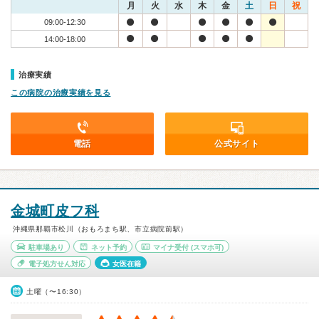
月
火
水
木
金
土
日
祝
09:00-12:30
14:00-18:00
治療実績
この病院の治療実績を見る
電話
公式サイト
金城町皮フ科
沖縄県那覇市松川（おもろまち駅、市立病院前駅）
駐車場あり
ネット予約
マイナ受付
(スマホ可)
電子処方せん対応
女医在籍
土曜（〜16:30）