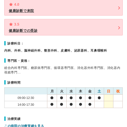
4.0
健康診断で来院
3.5
健康診断での受診
診療科目：
内科、外科、脳神経外科、整形外科、皮膚科、泌尿器科、耳鼻咽喉科
専門医・資格：
総合内科専門医、糖尿病専門医、循環器専門医、消化器外科専門医、消化器内
視鏡専門…
診療時間
月
火
水
木
金
土
日
祝
09:00-12:30
14:00-17:30
治療実績
この病院の治療実績を見る