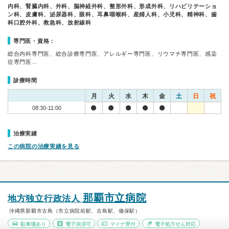
内科、腎臓内科、外科、脳神経外科、整形外科、形成外科、リハビリテーショ
ン科、皮膚科、泌尿器科、眼科、耳鼻咽喉科、産婦人科、小児科、精神科、歯
科口腔外科、救急科、放射線科
専門医・資格：
総合内科専門医、総合診療専門医、アレルギー専門医、リウマチ専門医、感染
症専門医…
診療時間
月
火
水
木
金
土
日
祝
08:30-11:00
治療実績
この病院の治療実績を見る
那覇市立病院
地方独立行政法人
沖縄県那覇市古島（市立病院前駅、古島駅、儀保駅）
駐車場あり
電子決済可
マイナ受付
電子処方せん対応