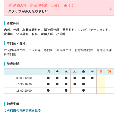
産婦人科
生理不順（女性）
5.0
スタッフがみんなやさしい
診療科目：
内科、外科、心臓血管外科、脳神経外科、整形外科、リハビリテーション科、
皮膚科、泌尿器科、眼科、産婦人科、小児科
専門医・資格：
総合内科専門医、アレルギー専門医、外科専門医、糖尿病専門医、内分泌代謝
科専門医…
診療時間
月
火
水
木
金
土
日
祝
09:00-12:00
13:30-16:30
18:00-20:00
治療実績
この病院の治療実績を見る