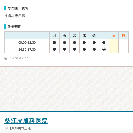
専門医・資格：
皮膚科専門医
診療時間
月
火
水
木
金
土
日
祝
09:00-12:30
14:30-17:30
14:30-16:30
桑江皮膚科医院
沖縄県沖縄市上地