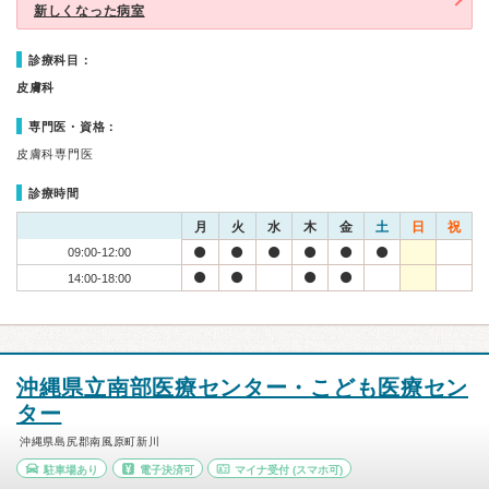
新しくなった病室
診療科目：
皮膚科
専門医・資格：
皮膚科専門医
診療時間
月
火
水
木
金
土
日
祝
09:00-12:00
14:00-18:00
沖縄県立南部医療センター・こども医療セン
ター
沖縄県島尻郡南風原町新川
駐車場あり
電子決済可
マイナ受付
(スマホ可)