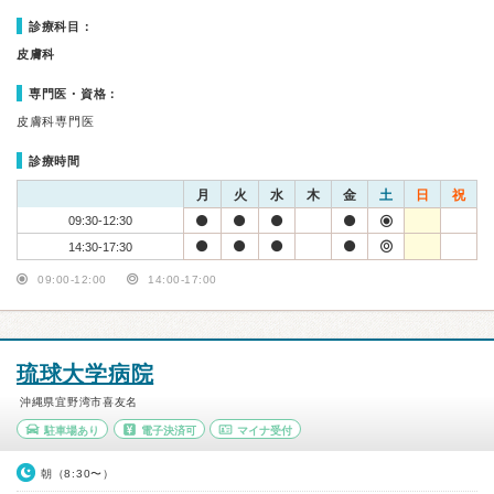
診療科目：
皮膚科
専門医・資格：
皮膚科専門医
診療時間
月
火
水
木
金
土
日
祝
09:30-12:30
14:30-17:30
09:00-12:00
14:00-17:00
琉球大学病院
沖縄県宜野湾市喜友名
駐車場あり
電子決済可
マイナ受付
朝（8:30〜）