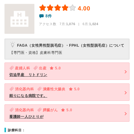
4.00
8件
アクセス数 7月:
1,076
| 6月:
1,024
FAGA（女性男性型脱毛症）・FPHL（女性型脱毛症）について
【専門医・資格】
皮膚科専門医
産婦人科
出産
5.0
切迫早産 リトドリン
消化器内科
潰瘍性大腸炎
5.0
頼りになる病院です。
消化器内科
膵臓がん
5.0
看護師一人ひとりが
診療科目：