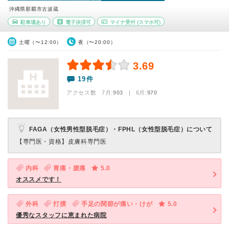
沖縄県那覇市古波蔵
駐車場あり
電子決済可
マイナ受付
(スマホ可)
土曜（〜12:00）
夜（〜20:00）
3.69
19件
アクセス数 7月:
903
| 6月:
970
FAGA（女性男性型脱毛症）・FPHL（女性型脱毛症）について
【専門医・資格】
皮膚科専門医
内科
胃痛・腹痛
5.0
オススメです！
外科
打撲
手足の関節が痛い・けが
5.0
優秀なスタッフに恵まれた病院