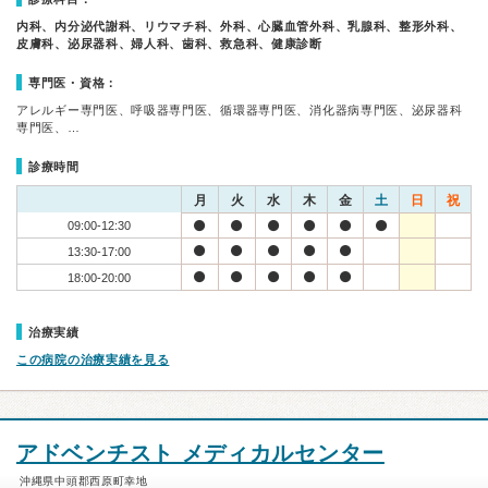
内科、内分泌代謝科、リウマチ科、外科、心臓血管外科、乳腺科、整形外科、
皮膚科、泌尿器科、婦人科、歯科、救急科、健康診断
専門医・資格：
アレルギー専門医、呼吸器専門医、循環器専門医、消化器病専門医、泌尿器科
専門医、…
診療時間
月
火
水
木
金
土
日
祝
09:00-12:30
13:30-17:00
18:00-20:00
治療実績
この病院の治療実績を見る
アドベンチスト メディカルセンター
沖縄県中頭郡西原町幸地