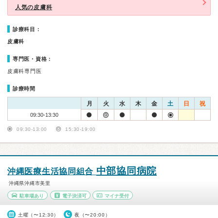
人気の皮膚科
診療科目：
皮膚科
専門医・資格：
皮膚科専門医
診療時間
月
火
水
木
金
土
日
祝
09:30-13:30
09:30-13:00
15:30-19:00
中部協同病院
沖縄医療生活協同組合
沖縄県沖縄市美里
駐車場あり
電子決済可
マイナ受付
土曜（〜12:30）
夜（〜20:00）