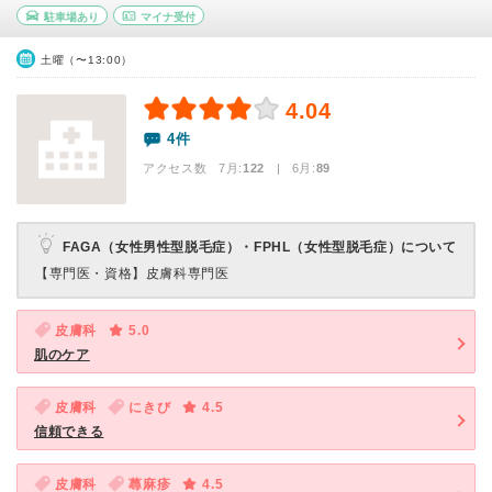
駐車場あり
マイナ受付
土曜（〜13:00）
4.04
4件
アクセス数 7月:
122
| 6月:
89
FAGA（女性男性型脱毛症）・FPHL（女性型脱毛症）について
【専門医・資格】
皮膚科専門医
皮膚科
5.0
肌のケア
皮膚科
にきび
4.5
信頼できる
皮膚科
蕁麻疹
4.5