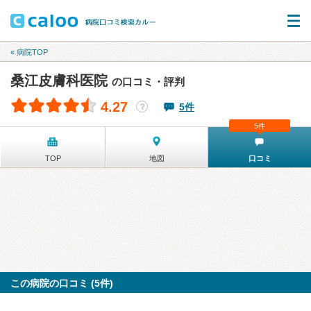
« 病院TOP
桑江皮膚科医院
の口コミ・評判
4.27
5件
？
5件
TOP
地図
口コミ
この病院の口コミ (5件)