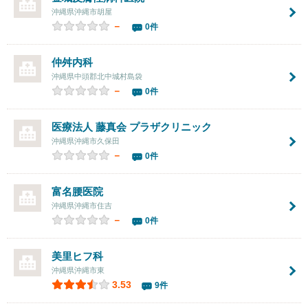
沖縄県沖縄市胡屋
－
0件
仲舛内科
沖縄県中頭郡北中城村島袋
－
0件
医療法人 藤真会 プラザクリニック
沖縄県沖縄市久保田
－
0件
富名腰医院
沖縄県沖縄市住吉
－
0件
美里ヒフ科
沖縄県沖縄市東
3.53
9件