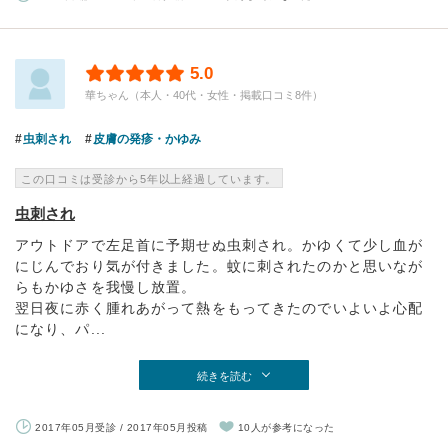
5.0
華ちゃん（本人・40代・女性・掲載口コミ8件）
虫刺され
皮膚の発疹・かゆみ
この口コミは受診から5年以上経過しています。
虫刺され
アウトドアで左足首に予期せぬ虫刺され。かゆくて少し血が
にじんでおり気が付きました。蚊に刺されたのかと思いなが
らもかゆさを我慢し放置。
翌日夜に赤く腫れあがって熱をもってきたのでいよいよ心配
になり、パ...
続きを読む
2017年05月受診 / 2017年05月投稿
10人が参考になった