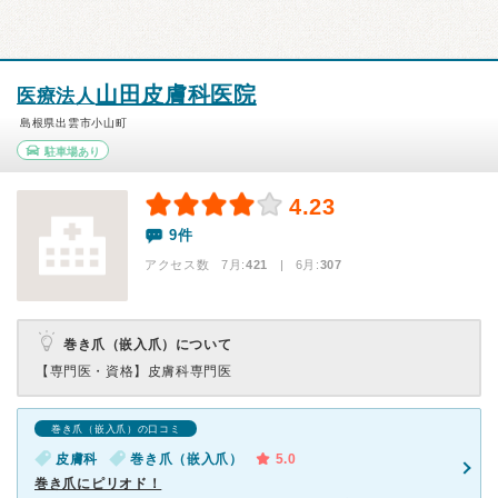
山田皮膚科医院
医療法人
島根県出雲市小山町
駐車場あり
4.23
9件
アクセス数 7月:
421
| 6月:
307
巻き爪（嵌入爪）について
【専門医・資格】
皮膚科専門医
巻き爪（嵌入爪）の口コミ
皮膚科
巻き爪（嵌入爪）
5.0
巻き爪にピリオド！