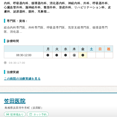
内科、呼吸器内科、循環器内科、消化器内科、神経内科、外科、呼吸器外科、
心臓血管外科、脳神経外科、整形外科、形成外科、リハビリテーション科、皮
膚科、泌尿器科、眼科、耳鼻咽…
専門医・資格：
総合内科専門医、外科専門医、呼吸器専門医、気管支鏡専門医、循環器専門
医、消化器…
診療時間
月
火
水
木
金
土
日
祝
08:30-12:00
08:30-17:00
治療実績
この病院の治療実績を見る
笠田医院
島根県浜田市牛市町（浜田駅）
駐車場あり
ネット予約