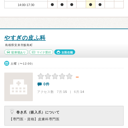
14:00-17:30
やすぎの皮ふ科
島根県安来市飯島町
駐車場あり
マイナ受付
女医在籍
土曜（〜12:00）
－
0件
アクセス数 7月:
15
| 6月:
14
巻き爪（嵌入爪）について
【専門医・資格】
皮膚科専門医