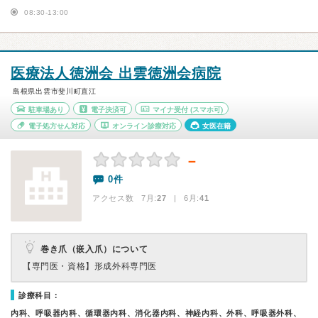
08:30-13:00
医療法人徳洲会 出雲徳洲会病院
島根県出雲市斐川町直江
駐車場あり
電子決済可
マイナ受付
(スマホ可)
電子処方せん対応
オンライン診療対応
女医在籍
－
0件
アクセス数 7月:
27
| 6月:
41
巻き爪（嵌入爪）について
【専門医・資格】
形成外科専門医
診療科目：
内科、呼吸器内科、循環器内科、消化器内科、神経内科、外科、呼吸器外科、