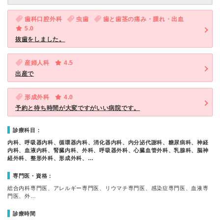
歯科口腔外科
虫歯
歯と歯茎の痛み・腫れ・出血
5.0
抜歯をしました。
産婦人科
4.5
出産で
形成外科
4.0
予約と待ち時間が大変ですがいい病院です。
診療科目：
内科、呼吸器内科、循環器内科、消化器内科、内分泌代謝科、糖尿病科、神経
内科、血液内科、腎臓内科、外科、呼吸器外科、心臓血管外科、乳腺科、脳神
経外科、整形外科、形成外科、…
専門医・資格：
総合内科専門医、アレルギー専門医、リウマチ専門医、感染症専門医、血液専
門医、外…
診療時間