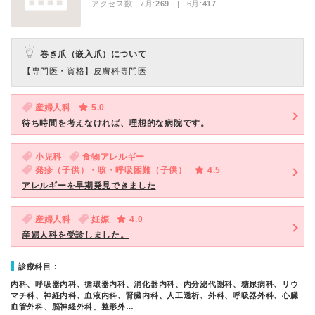
アクセス数 7月:
269
| 6月:
417
巻き爪（嵌入爪）について
【専門医・資格】
皮膚科専門医
産婦人科
5.0
待ち時間を考えなければ、理想的な病院です。
小児科
食物アレルギー
発疹（子供）・咳・呼吸困難（子供）
4.5
アレルギーを早期発見できました
産婦人科
妊娠
4.0
産婦人科を受診しました。
診療科目：
内科、呼吸器内科、循環器内科、消化器内科、内分泌代謝科、糖尿病科、リウ
マチ科、神経内科、血液内科、腎臓内科、人工透析、外科、呼吸器外科、心臓
血管外科、脳神経外科、整形外…