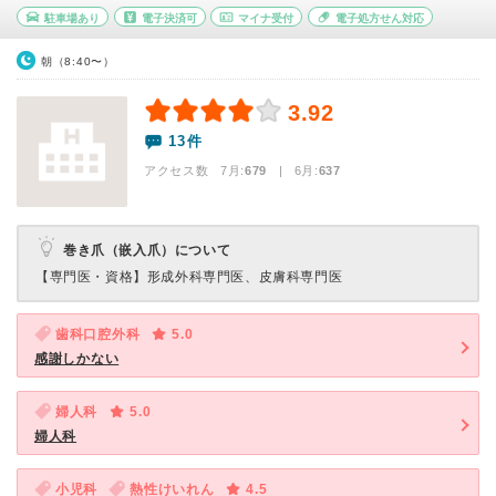
駐車場あり
電子決済可
マイナ受付
電子処方せん対応
朝（8:40〜）
3.92
13件
アクセス数 7月:
679
| 6月:
637
巻き爪（嵌入爪）について
【専門医・資格】
形成外科専門医、皮膚科専門医
歯科口腔外科
5.0
感謝しかない
婦人科
5.0
婦人科
小児科
熱性けいれん
4.5