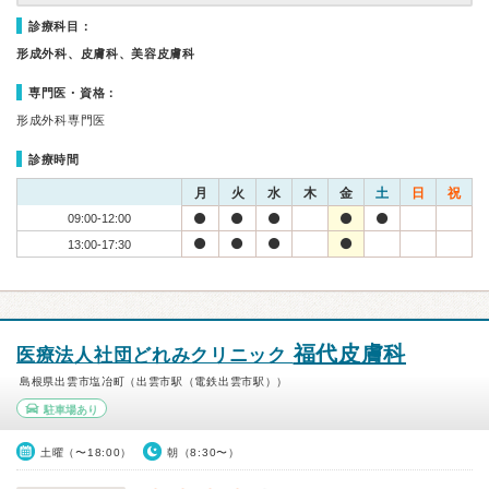
診療科目：
形成外科、皮膚科、美容皮膚科
専門医・資格：
形成外科専門医
診療時間
月
火
水
木
金
土
日
祝
09:00-12:00
13:00-17:30
福代皮膚科
医療法人社団どれみクリニック
島根県出雲市塩冶町（出雲市駅（電鉄出雲市駅））
駐車場あり
土曜（〜18:00）
朝（8:30〜）