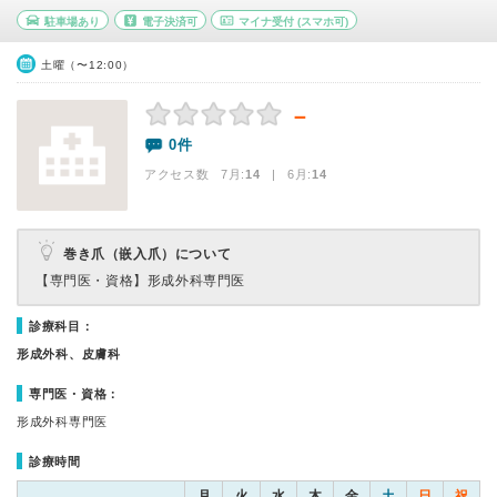
駐車場あり
電子決済可
マイナ受付
(スマホ可)
土曜（〜12:00）
－
0件
アクセス数 7月:
14
| 6月:
14
巻き爪（嵌入爪）について
【専門医・資格】
形成外科専門医
診療科目：
形成外科、皮膚科
専門医・資格：
形成外科専門医
診療時間
月
火
水
木
金
土
日
祝