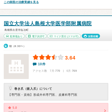
この病院の治療実績を見る
国立大学法人島根大学医学部附属病院
島根県出雲市塩冶町
駐車場あり
電子決済可
マイナ受付
(スマホ可)
女医在籍
朝（8:30〜）
3.64
10件
アクセス数 7月:
770
| 6月:
769
巻き爪（嵌入爪）について
【専門医・資格】
形成外科専門医、皮膚科専門医
5.0