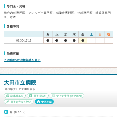
専門医・資格：
総合内科専門医、アレルギー専門医、感染症専門医、外科専門医、呼吸器専門
医、呼吸…
診療時間
月
火
水
木
金
土
日
祝
08:30-17:15
治療実績
この病院の治療実績を見る
大田市立病院
島根県大田市大田町吉永
駐車場あり
電子決済可
マイナ受付
(スマホ可)
電子処方せん対応
女医在籍
朝（8:30〜）