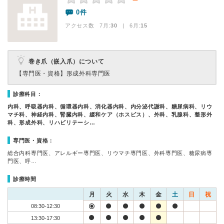
0件
アクセス数 7月:
30
| 6月:
15
巻き爪（嵌入爪）について
【専門医・資格】
形成外科専門医
診療科目：
内科、呼吸器内科、循環器内科、消化器内科、内分泌代謝科、糖尿病科、リウ
マチ科、神経内科、腎臓内科、緩和ケア（ホスピス）、外科、乳腺科、整形外
科、形成外科、リハビリテーシ…
専門医・資格：
総合内科専門医、アレルギー専門医、リウマチ専門医、外科専門医、糖尿病専
門医、呼…
診療時間
月
火
水
木
金
土
日
祝
08:30-12:30
13:30-17:30