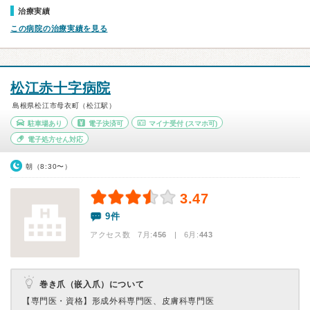
治療実績
この病院の治療実績を見る
松江赤十字病院
島根県松江市母衣町（松江駅）
駐車場あり
電子決済可
マイナ受付
(スマホ可)
電子処方せん対応
朝（8:30〜）
3.47
9件
アクセス数 7月:
456
| 6月:
443
巻き爪（嵌入爪）について
【専門医・資格】
形成外科専門医、皮膚科専門医