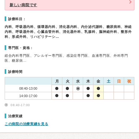
新しい病院です
診療科目：
内科、呼吸器内科、循環器内科、消化器内科、内分泌代謝科、糖尿病科、神経
内科、呼吸器外科、心臓血管外科、消化器外科、乳腺科、脳神経外科、整形外
科、形成外科、リハビリテーシ…
専門医・資格：
総合内科専門医、アレルギー専門医、感染症専門医、血液専門医、外科専門
医、糖尿病…
診療時間
月
火
水
木
金
土
日
祝
08:40-13:00
14:00-17:00
08:40-17:00
治療実績
この病院の治療実績を見る