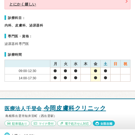
とにかく嬉しい
診療科目：
内科、皮膚科、泌尿器科
専門医・資格：
泌尿器科専門医
診療時間
月
火
水
木
金
土
日
祝
09:00-12:30
14:00-17:30
今岡皮膚科クリニック
医療法人千登会
島根県出雲市知井宮町（西出雲駅）
駐車場あり
マイナ受付
電子処方せん対応
女医在籍