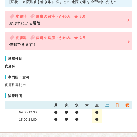
[症状・来院理由] 巻き爪に悩まされ他院で爪を全部剥いだものの、数ヶ月後に生えてきたものはやはり巻いた爪。爪の根の部分が変形してしまってる為この処置では意味無いとの事で山田皮膚科医院を訪ねました。
皮膚科
皮膚の発疹・かゆみ
5.0
かぶれによる通院
皮膚科
皮膚の発疹・かゆみ
4.5
信頼できます！
診療科目：
皮膚科
専門医・資格：
皮膚科専門医
診療時間
月
火
水
木
金
土
日
祝
09:00-12:30
15:00-18:00