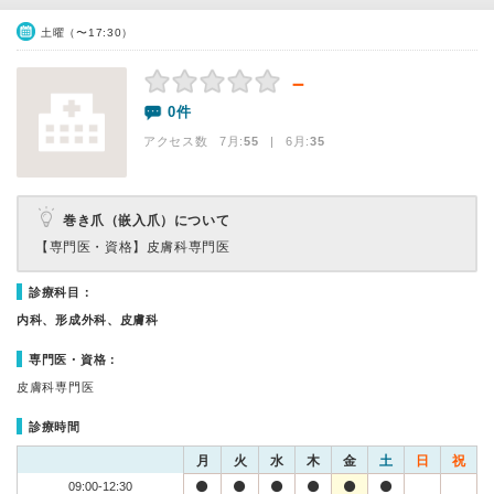
土曜（〜17:30）
－
0件
アクセス数 7月:
55
| 6月:
35
巻き爪（嵌入爪）について
【専門医・資格】
皮膚科専門医
診療科目：
内科、形成外科、皮膚科
専門医・資格：
皮膚科専門医
診療時間
月
火
水
木
金
土
日
祝
09:00-12:30