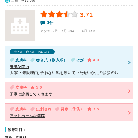
土曜（〜12:00）
3.71
3件
アクセス数 7月:
163
| 6月:
139
巻き爪（嵌入爪）の口コミ
皮膚科
巻き爪（嵌入爪）
けが
4.0
清潔な院内
[症状・来院理由] 合わない靴を履いていたせいか足の親指の爪が巻き爪となり肉へ食い込んでしまい、痛みでまともな姿勢で歩行も出来かねる状態になってました。当初はこの手は整形外科の範囲と思いましたが、爪
皮膚科
5.0
丁寧に診察してくれます
皮膚科
虫刺され
発疹（子供）
3.5
アットホームな病院
診療科目：
内科、皮膚科