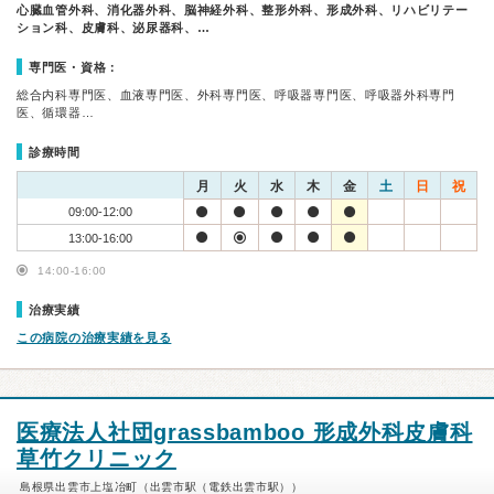
心臓血管外科、消化器外科、脳神経外科、整形外科、形成外科、リハビリテー
ション科、皮膚科、泌尿器科、…
専門医・資格：
総合内科専門医、血液専門医、外科専門医、呼吸器専門医、呼吸器外科専門
医、循環器…
診療時間
月
火
水
木
金
土
日
祝
09:00-12:00
13:00-16:00
14:00-16:00
治療実績
この病院の治療実績を見る
医療法人社団grassbamboo 形成外科皮膚科
草竹クリニック
島根県出雲市上塩冶町（出雲市駅（電鉄出雲市駅））