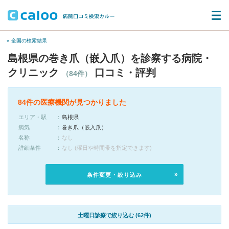
« 全国の検索結果
島根県の巻き爪（嵌入爪）を診察する病院・
クリニック
口コミ・評判
（84件）
84件の医療機関が見つかりました
エリア・駅
島根県
病気
巻き爪（嵌入爪）
名称
なし
詳細条件
なし (曜日や時間帯を指定できます)
条件変更・絞り込み
土曜日診療で絞り込む (62件)