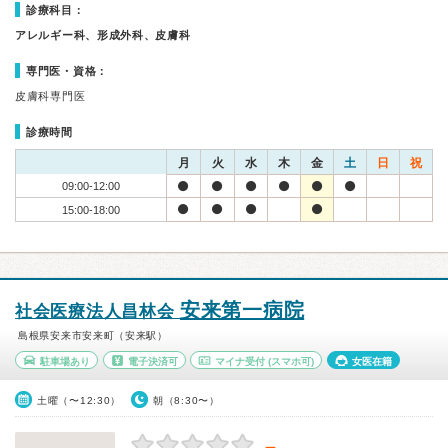
診療科目：
アレルギー科、形成外科、皮膚科
専門医・資格：
皮膚科専門医
診療時間
月
火
水
木
金
土
日
祝
09:00-12:00
15:00-18:00
安来第一病院
社会医療法人昌林会
島根県安来市安来町（安来駅）
駐車場あり
電子決済可
マイナ受付
(スマホ可)
女医在籍
土曜（〜12:30）
朝（8:30〜）
－