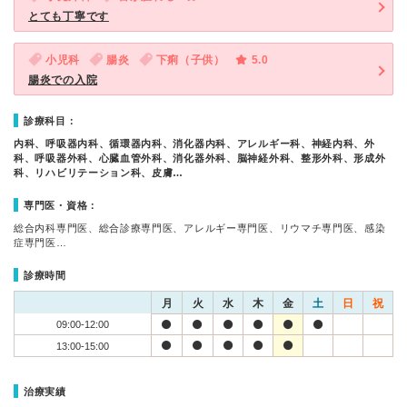
とても丁寧です
小児科
腸炎
下痢（子供）
5.0
腸炎での入院
診療科目：
内科、呼吸器内科、循環器内科、消化器内科、アレルギー科、神経内科、外
科、呼吸器外科、心臓血管外科、消化器外科、脳神経外科、整形外科、形成外
科、リハビリテーション科、皮膚…
専門医・資格：
総合内科専門医、総合診療専門医、アレルギー専門医、リウマチ専門医、感染
症専門医…
診療時間
月
火
水
木
金
土
日
祝
09:00-12:00
13:00-15:00
治療実績