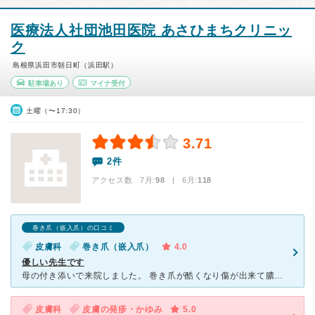
医療法人社団池田医院 あさひまちクリニッ
ク
島根県浜田市朝日町（浜田駅）
駐車場あり
マイナ受付
土曜（〜17:30）
3.71
2件
アクセス数 7月:
98
| 6月:
118
巻き爪（嵌入爪）の口コミ
皮膚科
巻き爪（嵌入爪）
4.0
優しい先生です
母の付き添いで来院しました。 巻き爪が酷くなり傷が出来て膿んで血が出ている状態でした。 ゆっくりと優しい口調で、とてもわかりやすく説明して下さり、母も安心していました。それから傷を治して巻き爪の治
皮膚科
皮膚の発疹・かゆみ
5.0