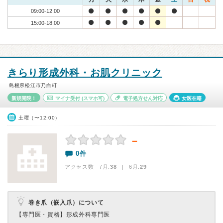
09:00-12:00
15:00-18:00
きらり形成外科・お肌クリニック
島根県松江市乃白町
新規開院！
マイナ受付
(スマホ可)
電子処方せん対応
女医在籍
土曜（〜12:00）
－
0件
アクセス数 7月:
38
| 6月:
29
巻き爪（嵌入爪）について
【専門医・資格】
形成外科専門医