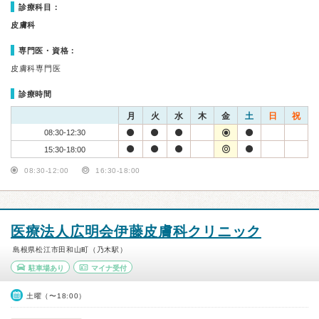
診療科目：
皮膚科
専門医・資格：
皮膚科専門医
診療時間
月
火
水
木
金
土
日
祝
08:30-12:30
15:30-18:00
08:30-12:00
16:30-18:00
医療法人広明会伊藤皮膚科クリニック
島根県松江市田和山町（乃木駅）
駐車場あり
マイナ受付
土曜（〜18:00）