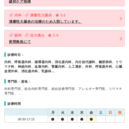
緩和ケア病棟
内科
潰瘍性大腸炎
5.0
潰瘍性大腸炎の治療のため入院しています。
眼科
目の痛み
5.0
夜間救急にて
診療科目：
内科、呼吸器内科、循環器内科、消化器内科、内分泌代謝科、糖尿病科、リウ
マチ科、神経内科、血液内科、腎臓内科、人工透析、外科、呼吸器外科、心臓
血管外科、消化器外科、乳腺科…
専門医・資格：
内科専門医、総合内科専門医、総合診療専門医、アレルギー専門医、リウマチ
専門医、…
診療時間
月
火
水
木
金
土
日
祝
08:30-17:15