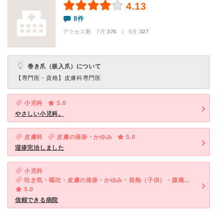
4.13
8件
アクセス数 7月:
376
| 6月:
327
巻き爪（嵌入爪）について
【専門医・資格】
皮膚科専門医
小児科
5.0
やさしい小児科。
皮膚科
皮膚の発疹・かゆみ
5.0
湿疹完治しました
小児科
吐き気・嘔吐・皮膚の発疹・かゆみ・発熱（子供）・腹痛・吐き気・嘔吐（子供）・発疹（子供）・咳・呼吸困難（子供）・下痢（子供）
5.0
信頼できる病院