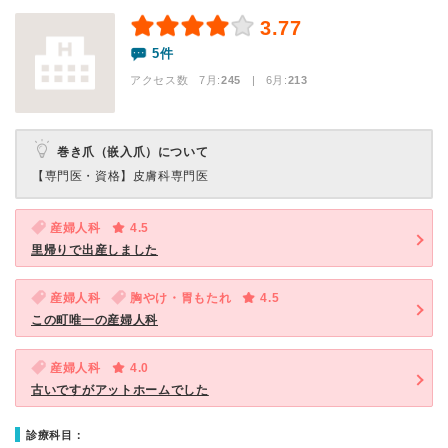
3.77
5件
アクセス数 7月:
245
| 6月:
213
巻き爪（嵌入爪）について
【専門医・資格】
皮膚科専門医
産婦人科
4.5
里帰りで出産しました
産婦人科
胸やけ・胃もたれ
4.5
この町唯一の産婦人科
産婦人科
4.0
古いですがアットホームでした
診療科目：