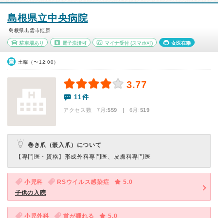
島根県立中央病院
島根県出雲市姫原
駐車場あり
電子決済可
マイナ受付
(スマホ可)
女医在籍
土曜（〜12:00）
3.77
11件
アクセス数 7月:
559
| 6月:
519
巻き爪（嵌入爪）について
【専門医・資格】
形成外科専門医、皮膚科専門医
小児科
RSウイルス感染症
5.0
子供の入院
小児外科
首が腫れる
5.0