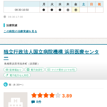
月
火
水
木
金
土
日
祝
08:30-16:50
08:30-17:00
治療実績
この病院の治療実績を見る
独立行政法人国立病院機構 浜田医療センタ
ー
島根県浜田市浅井町（浜田駅）
駐車場あり
電子決済可
マイナ受付
(スマホ可)
電子処方せん対応
朝（8:30〜）
3.89
8件