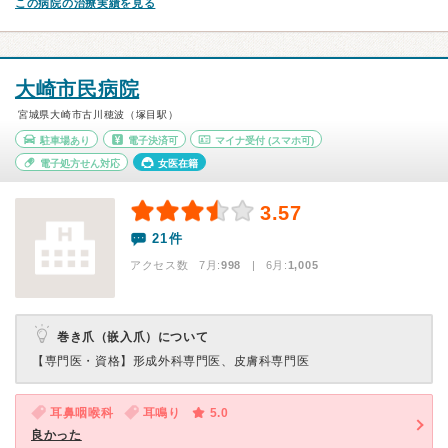
この病院の治療実績を見る
大崎市民病院
宮城県大崎市古川穂波（塚目駅）
駐車場あり
電子決済可
マイナ受付
(スマホ可)
電子処方せん対応
女医在籍
3.57
21件
アクセス数 7月:
998
| 6月:
1,005
巻き爪（嵌入爪）について
【専門医・資格】
形成外科専門医、皮膚科専門医
耳鼻咽喉科
耳鳴り
5.0
良かった