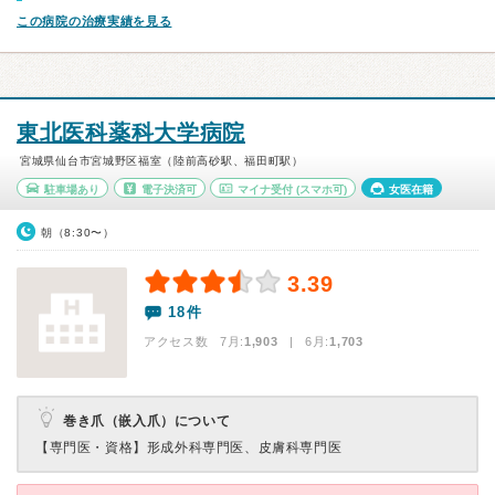
この病院の治療実績を見る
東北医科薬科大学病院
宮城県仙台市宮城野区福室（陸前高砂駅、福田町駅）
駐車場あり
電子決済可
マイナ受付
(スマホ可)
女医在籍
朝（8:30〜）
3.39
18件
アクセス数 7月:
1,903
| 6月:
1,703
巻き爪（嵌入爪）について
【専門医・資格】
形成外科専門医、皮膚科専門医