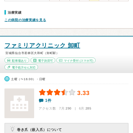
治療実績
この病院の治療実績を見る
ファミリアクリニック 卸町
宮城県仙台市若林区大和町（卸町駅）
駐車場あり
電子決済可
マイナ受付
(スマホ可)
電子処方せん対応
土曜（〜16:00）・日曜
3.33
1件
アクセス数 7月:
290
| 6月:
285
巻き爪（嵌入爪）について