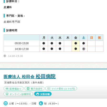
診療科目：
皮膚科
専門医・資格：
皮膚科専門医
診療時間
月
火
水
木
金
土
日
祝
09:00-13:00
14:30-17:30
14:00-15:30
松田病院
医療法人 松田会
宮城県仙台市泉区実沢（泉中央駅）
駐車場あり
電子決済可
マイナ受付
(スマホ可)
オンライン診療対応
女医在籍
土曜（〜13:00）・日曜
朝（8:30〜）