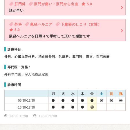
肛門科
肛門が痛い・肛門から出血
5.0
話が早い
外科
鼠径ヘルニア
下腹部のしこり（女性）
5.0
鼠径ヘルニアを日帰りで手術して頂いて感謝です
診療科目：
外科、心臓血管外科、消化器外科、乳腺科、肛門科、漢方、在宅医療
専門医・資格：
外科専門医、がん治療認定医
診療時間
月
火
水
木
金
土
日
祝
08:30-12:30
13:30-17:30
08:00-12:00
13:30-20:00