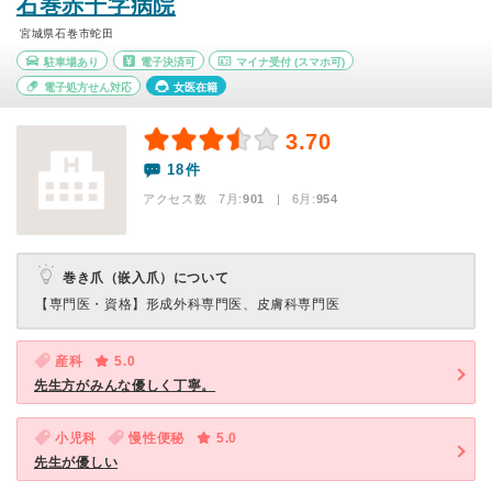
石巻赤十字病院
宮城県石巻市蛇田
駐車場あり
電子決済可
マイナ受付
(スマホ可)
電子処方せん対応
女医在籍
3.70
18件
アクセス数 7月:
901
| 6月:
954
巻き爪（嵌入爪）について
【専門医・資格】
形成外科専門医、皮膚科専門医
産科
5.0
先生方がみんな優しく丁寧。
小児科
慢性便秘
5.0
先生が優しい