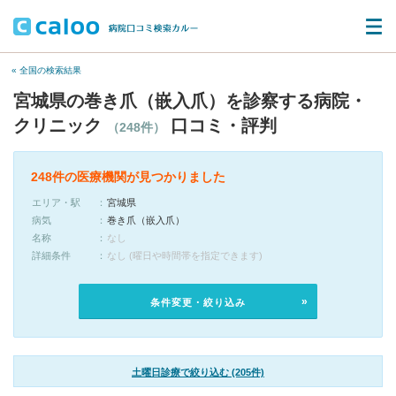
« 全国の検索結果
宮城県の巻き爪（嵌入爪）を診察する病院・
クリニック
口コミ・評判
（248件）
248件の医療機関が見つかりました
エリア・駅
宮城県
病気
巻き爪（嵌入爪）
名称
なし
詳細条件
なし (曜日や時間帯を指定できます)
条件変更・絞り込み
土曜日診療で絞り込む (205件)