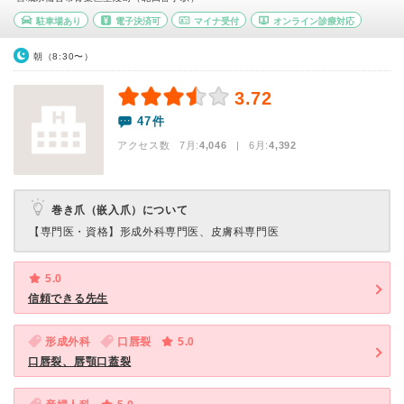
駐車場あり
電子決済可
マイナ受付
オンライン診療対応
朝（8:30〜）
3.72
47件
アクセス数 7月:
4,046
| 6月:
4,392
巻き爪（嵌入爪）について
【専門医・資格】
形成外科専門医、皮膚科専門医
5.0
信頼できる先生
形成外科
口唇裂
5.0
口唇裂、唇顎口蓋裂