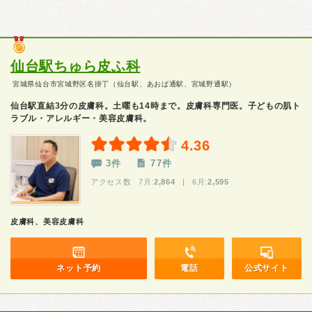
仙台駅ちゅら皮ふ科
宮城県仙台市宮城野区名掛丁（仙台駅、あおば通駅、宮城野通駅）
仙台駅直結3分の皮膚科。土曜も14時まで。皮膚科専門医。子どもの肌ト
ラブル・アレルギー・美容皮膚科。
4.36
3件
77件
アクセス数 7月:
2,864
| 6月:
2,595
皮膚科、美容皮膚科
ネット予約
電話
公式サイト