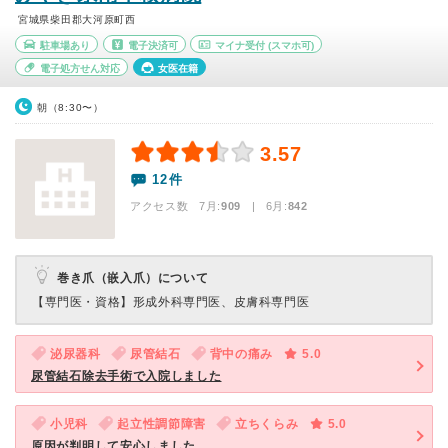
宮城県柴田郡大河原町西
駐車場あり
電子決済可
マイナ受付
(スマホ可)
電子処方せん対応
女医在籍
朝（8:30〜）
3.57
12件
アクセス数 7月:
909
| 6月:
842
巻き爪（嵌入爪）について
【専門医・資格】
形成外科専門医、皮膚科専門医
泌尿器科
尿管結石
背中の痛み
5.0
尿管結石除去手術で入院しました
小児科
起立性調節障害
立ちくらみ
5.0
原因が判明して安心しました。