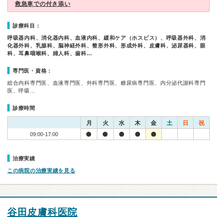
救急車での付き添い
診療科目：
呼吸器内科、消化器内科、血液内科、緩和ケア（ホスピス）、呼吸器外科、消
化器外科、乳腺科、脳神経外科、整形外科、形成外科、皮膚科、泌尿器科、眼
科、耳鼻咽喉科、婦人科、歯科…
専門医・資格：
総合内科専門医、血液専門医、外科専門医、糖尿病専門医、内分泌代謝科専門
医、呼吸…
診療時間
月
火
水
木
金
土
日
祝
09:00-17:00
治療実績
この病院の治療実績を見る
谷田皮膚科医院