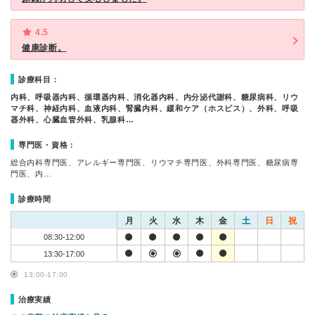
4.5
健康診断。
診療科目：
内科、呼吸器内科、循環器内科、消化器内科、内分泌代謝科、糖尿病科、リウ
マチ科、神経内科、血液内科、腎臓内科、緩和ケア（ホスピス）、外科、呼吸
器外科、心臓血管外科、乳腺科…
専門医・資格：
総合内科専門医、アレルギー専門医、リウマチ専門医、外科専門医、糖尿病専
門医、内…
診療時間
月
火
水
木
金
土
日
祝
08:30-12:00
13:30-17:00
13:00-17:00
治療実績