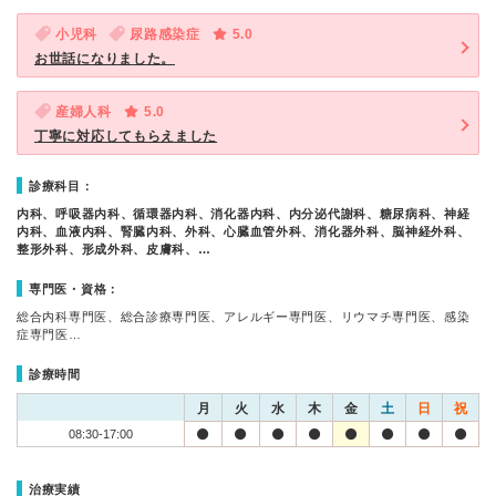
小児科
尿路感染症
5.0
お世話になりました。
産婦人科
5.0
丁寧に対応してもらえました
診療科目：
内科、呼吸器内科、循環器内科、消化器内科、内分泌代謝科、糖尿病科、神経
内科、血液内科、腎臓内科、外科、心臓血管外科、消化器外科、脳神経外科、
整形外科、形成外科、皮膚科、…
専門医・資格：
総合内科専門医、総合診療専門医、アレルギー専門医、リウマチ専門医、感染
症専門医…
診療時間
月
火
水
木
金
土
日
祝
08:30-17:00
治療実績