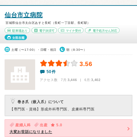
仙台市立病院
宮城県仙台市太白区あすと長町（長町一丁目駅、長町駅）
駐車場あり
電子決済可
マイナ受付
電子処方せん対応
女医在籍
土曜（〜17:00）・日曜・祝日
朝（8:30〜）
3.56
50件
アクセス数 7月:
3,446
| 6月:
3,402
巻き爪（嵌入爪）について
【専門医・資格】
形成外科専門医、皮膚科専門医
産婦人科
出産
5.0
大変お世話になりました