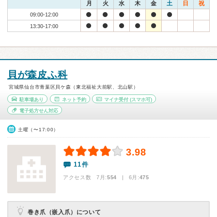
月
火
水
木
金
土
日
祝
09:00-12:00
13:30-17:00
貝が森皮ふ科
宮城県仙台市青葉区貝ケ森（東北福祉大前駅、北山駅）
駐車場あり
ネット予約
マイナ受付
(スマホ可)
電子処方せん対応
土曜（〜17:00）
3.98
11件
アクセス数 7月:
554
| 6月:
475
巻き爪（嵌入爪）について