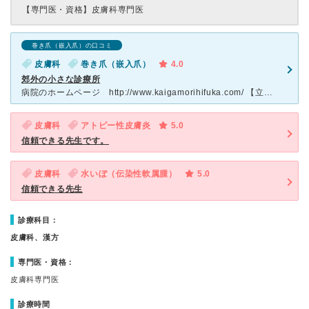
【専門医・資格】
皮膚科専門医
巻き爪（嵌入爪）の口コミ
皮膚科
巻き爪（嵌入爪）
4.0
郊外の小さな診療所
病院のホームページ http://www.kaigamorihifuka.com/ 【立地】 ・バス停、駅が近い。 ・郊外で、周囲の道路幅は広くない。 ・周囲の交通量はそこそこあります。
皮膚科
アトピー性皮膚炎
5.0
信頼できる先生です。
皮膚科
水いぼ（伝染性軟属腫）
5.0
信頼できる先生
診療科目：
皮膚科、漢方
専門医・資格：
皮膚科専門医
診療時間