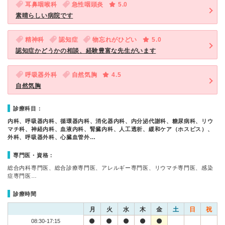
耳鼻咽喉科
急性咽頭炎
5.0
素晴らしい病院です
精神科
認知症
物忘れがひどい
5.0
認知症かどうかの相談、経験豊富な先生がいます
呼吸器外科
自然気胸
4.5
自然気胸
診療科目：
内科、呼吸器内科、循環器内科、消化器内科、内分泌代謝科、糖尿病科、リウ
マチ科、神経内科、血液内科、腎臓内科、人工透析、緩和ケア（ホスピス）、
外科、呼吸器外科、心臓血管外…
専門医・資格：
総合内科専門医、総合診療専門医、アレルギー専門医、リウマチ専門医、感染
症専門医…
診療時間
月
火
水
木
金
土
日
祝
08:30-17:15