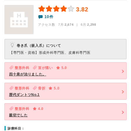
3.82
10件
アクセス数 7月:
2,674
| 6月:
2,298
巻き爪（嵌入爪）について
【専門医・資格】
形成外科専門医、皮膚科専門医
整形外科
首が痛い
5.0
四十肩が治りました。
整形外科
骨折
5.0
歴代ダントツNo.1
整形外科
4.0
親切でした
診療科目：