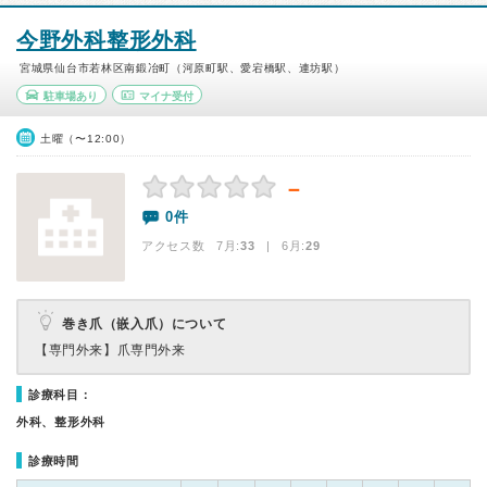
今野外科整形外科
宮城県仙台市若林区南鍛冶町（河原町駅、愛宕橋駅、連坊駅）
駐車場あり
マイナ受付
土曜（〜12:00）
－
0件
アクセス数 7月:
33
| 6月:
29
巻き爪（嵌入爪）について
【専門外来】
爪専門外来
診療科目：
外科、整形外科
診療時間