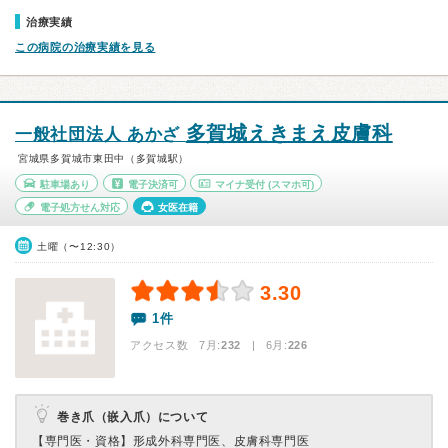
治療実績
この病院の治療実績を見る
多賀城えきまえ皮膚科
一般社団法人 あかざ
宮城県多賀城市東田中（多賀城駅）
駐車場あり
電子決済可
マイナ受付
(スマホ可)
電子処方せん対応
女医在籍
土曜（〜12:30）
3.30
1件
アクセス数 7月:
232
| 6月:
226
巻き爪（嵌入爪）について
【専門医・資格】
形成外科専門医、皮膚科専門医