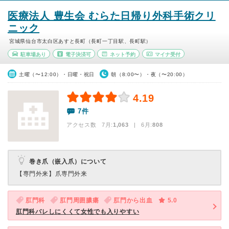
医療法人 豊生会 むらた日帰り外科手術クリ
ニック
宮城県仙台市太白区あすと長町（長町一丁目駅、長町駅）
駐車場あり
電子決済可
ネット予約
マイナ受付
土曜（〜12:00）・日曜・祝日
朝（8:00〜）・夜（〜20:00）
4.19
7件
アクセス数 7月:
1,063
| 6月:
808
巻き爪（嵌入爪）について
【専門外来】
爪専門外来
肛門科
肛門周囲膿瘍
肛門から出血
5.0
肛門科バレしにくくて女性でも入りやすい