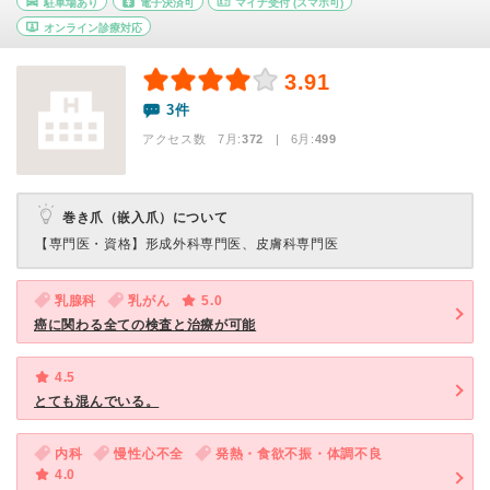
駐車場あり
電子決済可
マイナ受付
(スマホ可)
オンライン診療対応
3.91
3件
アクセス数 7月:
372
| 6月:
499
巻き爪（嵌入爪）について
【専門医・資格】
形成外科専門医、皮膚科専門医
乳腺科
乳がん
5.0
癌に関わる全ての検査と治療が可能
4.5
とても混んでいる。
内科
慢性心不全
発熱・食欲不振・体調不良
4.0