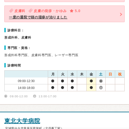
皮膚科
皮膚の発疹・かゆみ
5.0
一度の通院で頭の湿疹が治りました
診療科目：
形成外科、皮膚科
専門医・資格：
形成外科専門医、皮膚科専門医、レーザー専門医
診療時間
月
火
水
木
金
土
日
祝
09:00-12:30
14:00-18:00
09:00-12:00
13:00-17:00
東北大学病院
宮城県仙台市青葉区星陵町（北四番丁駅）