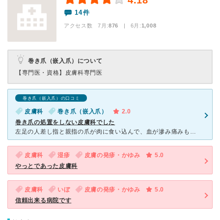
4.18
14件
アクセス数 7月:
876
| 6月:
1,008
巻き爪（嵌入爪）について
【専門医・資格】
皮膚科専門医
巻き爪（嵌入爪）の口コミ
皮膚科
巻き爪（嵌入爪）
2.0
巻き爪の処置をしない皮膚科でした
左足の人差し指と親指の爪が肉に食い込んで、血が滲み痛みもあったので行きました。ほぼ巻き爪のような症状。 初診だったから、看護婦による問診があり、随分細かいことまで訊かれました。そのあと治療になるはず
皮膚科
湿疹
皮膚の発疹・かゆみ
5.0
やっとであった皮膚科
皮膚科
いぼ
皮膚の発疹・かゆみ
5.0
信頼出来る病院です