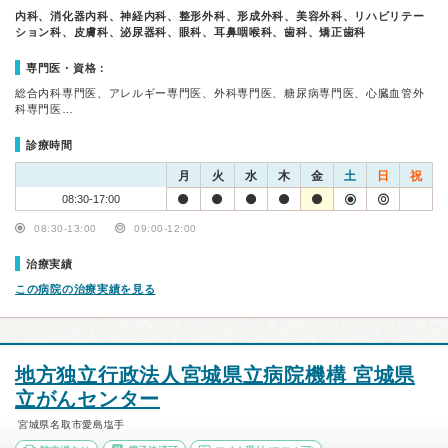
内科、消化器内科、神経内科、整形外科、形成外科、美容外科、リハビリテー
ション科、皮膚科、泌尿器科、眼科、耳鼻咽喉科、歯科、矯正歯科
専門医・資格：
総合内科専門医、アレルギー専門医、外科専門医、糖尿病専門医、心臓血管外
科専門医…
診療時間
月
火
水
木
金
土
日
祝
08:30-17:00
08:30-13:00
09:00-12:00
治療実績
この病院の治療実績を見る
地方独立行政法人宮城県立病院機構 宮城県
立がんセンター
宮城県名取市愛島塩手