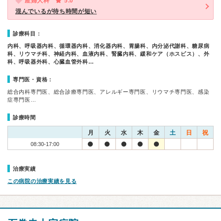
産婦人科
5.0
混んでいるが待ち時間が短い
診療科目：
内科、呼吸器内科、循環器内科、消化器内科、胃腸科、内分泌代謝科、糖尿病
科、リウマチ科、神経内科、血液内科、腎臓内科、緩和ケア（ホスピス）、外
科、呼吸器外科、心臓血管外科…
専門医・資格：
総合内科専門医、総合診療専門医、アレルギー専門医、リウマチ専門医、感染
症専門医…
診療時間
月
火
水
木
金
土
日
祝
08:30-17:00
治療実績
この病院の治療実績を見る