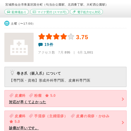
宮城県仙台市青葉区国分町（勾当台公園駅、北四番丁駅、大町西公園駅）
駐車場あり
マイナ受付
(スマホ可)
電子処方せん対応
土曜（〜17:00）
3.75
19件
アクセス数 7月:
895
| 6月:
1,001
巻き爪（嵌入爪）について
【専門医・資格】
形成外科専門医、皮膚科専門医
皮膚科
粉瘤
5.0
対応が早くてよかった
皮膚科
手湿疹（主婦湿疹）
皮膚の発疹・かゆみ
5.0
診察が早いです。