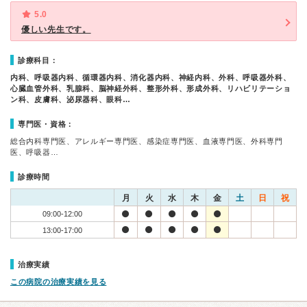
5.0
優しい先生です。
診療科目：
内科、呼吸器内科、循環器内科、消化器内科、神経内科、外科、呼吸器外科、
心臓血管外科、乳腺科、脳神経外科、整形外科、形成外科、リハビリテーショ
ン科、皮膚科、泌尿器科、眼科…
専門医・資格：
総合内科専門医、アレルギー専門医、感染症専門医、血液専門医、外科専門
医、呼吸器…
診療時間
月
火
水
木
金
土
日
祝
09:00-12:00
13:00-17:00
治療実績
この病院の治療実績を見る