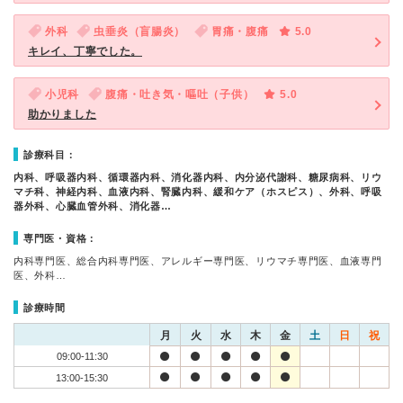
外科
虫垂炎（盲腸炎）
胃痛・腹痛
5.0
キレイ、丁寧でした。
小児科
腹痛・吐き気・嘔吐（子供）
5.0
助かりました
診療科目：
内科、呼吸器内科、循環器内科、消化器内科、内分泌代謝科、糖尿病科、リウ
マチ科、神経内科、血液内科、腎臓内科、緩和ケア（ホスピス）、外科、呼吸
器外科、心臓血管外科、消化器…
専門医・資格：
内科専門医、総合内科専門医、アレルギー専門医、リウマチ専門医、血液専門
医、外科…
診療時間
月
火
水
木
金
土
日
祝
09:00-11:30
13:00-15:30