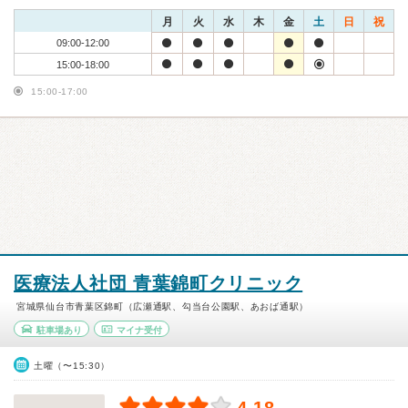
月
火
水
木
金
土
日
祝
09:00-12:00
15:00-18:00
15:00-17:00
医療法人社団 青葉錦町クリニック
宮城県仙台市青葉区錦町（広瀬通駅、勾当台公園駅、あおば通駅）
駐車場あり
マイナ受付
土曜（〜15:30）