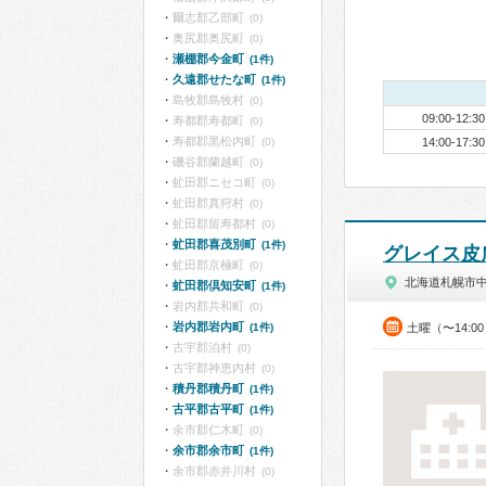
爾志郡乙部町
(0)
奥尻郡奥尻町
(0)
瀬棚郡今金町
(1件)
久遠郡せたな町
(1件)
島牧郡島牧村
(0)
09:00-12:30
寿都郡寿都町
(0)
寿都郡黒松内町
(0)
14:00-17:30
磯谷郡蘭越町
(0)
虻田郡ニセコ町
(0)
虻田郡真狩村
(0)
虻田郡留寿都村
(0)
虻田郡喜茂別町
(1件)
グレイス皮
虻田郡京極町
(0)
北海道札幌市
虻田郡倶知安町
(1件)
岩内郡共和町
(0)
岩内郡岩内町
(1件)
土曜（〜14:0
古宇郡泊村
(0)
古宇郡神恵内村
(0)
積丹郡積丹町
(1件)
古平郡古平町
(1件)
余市郡仁木町
(0)
余市郡余市町
(1件)
余市郡赤井川村
(0)