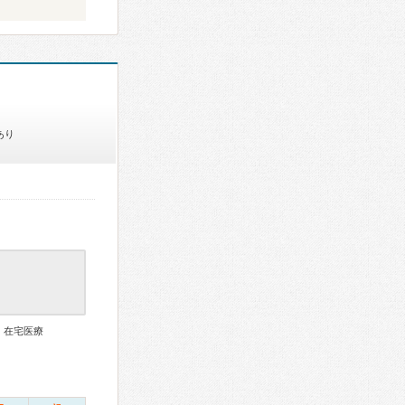
あり
、在宅医療