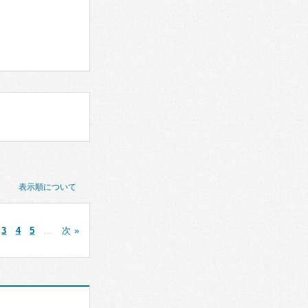
表示順について
3
4
5
…
次 »