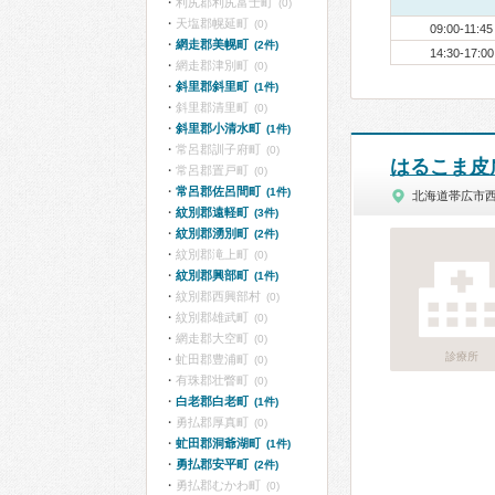
利尻郡利尻富士町
(0)
天塩郡幌延町
(0)
09:00-11:45
網走郡美幌町
(2件)
14:30-17:00
網走郡津別町
(0)
斜里郡斜里町
(1件)
斜里郡清里町
(0)
斜里郡小清水町
(1件)
常呂郡訓子府町
(0)
はるこま皮
常呂郡置戸町
(0)
常呂郡佐呂間町
(1件)
北海道帯広市
紋別郡遠軽町
(3件)
紋別郡湧別町
(2件)
紋別郡滝上町
(0)
紋別郡興部町
(1件)
紋別郡西興部村
(0)
紋別郡雄武町
(0)
網走郡大空町
(0)
診療所
虻田郡豊浦町
(0)
有珠郡壮瞥町
(0)
白老郡白老町
(1件)
勇払郡厚真町
(0)
虻田郡洞爺湖町
(1件)
勇払郡安平町
(2件)
勇払郡むかわ町
(0)