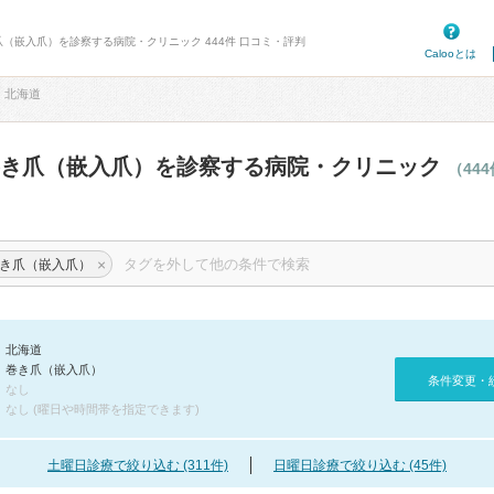
爪（嵌入爪）を診察する病院・クリニック 444件 口コミ・評判
Calooとは
北海道
巻き爪（嵌入爪）を診察する病院・クリニック
（44
×
き爪（嵌入爪）
北海道
巻き爪（嵌入爪）
条件変更・
なし
なし (曜日や時間帯を指定できます)
土曜日診療で絞り込む (311件)
日曜日診療で絞り込む (45件)