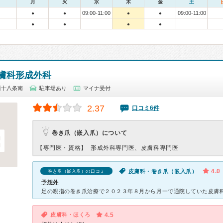
月
火
水
木
金
土
09:00-11:00
09:00-11:00
●
●
●
●
●
●
●
●
膚科形成外科
西十八条南
駐車場あり
マイナ受付
2.37
口コミ6件
巻き爪（嵌入爪）について
【専門医・資格】
形成外科専門医、皮膚科専門医
4.0
皮膚科・巻き爪（嵌入爪）
巻き爪（嵌入爪）の口コミ
予想外
皮膚科・ほくろ
4.5