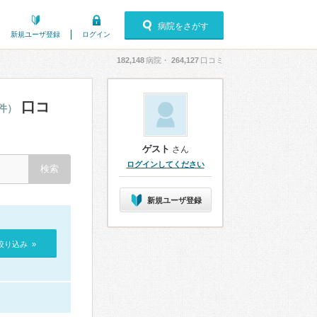
病院をさがす
新規ユーザ登録
ログイン
182,148
病院・
264,127
口コミ
口コ
4件）
ゲスト
さん
ログインしてください
新規ユーザ登録
絞り込み »