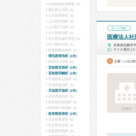
空知郡南富良野町
(0)
勇払郡占冠村
(0)
上川郡和寒町
(0)
上川郡剣淵町
(0)
上川郡下川町
(0)
ネット予約
中川郡美深町
(0)
医療法人社
中川郡音威子府村
(0)
中川郡中川町
(0)
北海道札幌市
マイナ受付 (ス
雨竜郡幌加内町
(0)
増毛郡増毛町
(1件)
土曜（〜11:0
留萌郡小平町
(0)
苫前郡苫前町
(1件)
苫前郡羽幌町
(1件)
苫前郡初山別村
(0)
天塩郡遠別町
(0)
天塩郡天塩町
(1件)
宗谷郡猿払村
(0)
枝幸郡浜頓別町
(0)
枝幸郡中頓別町
(0)
診療所
枝幸郡枝幸町
(1件)
天塩郡豊富町
(0)
礼文郡礼文町
(0)
利尻郡利尻町
(0)