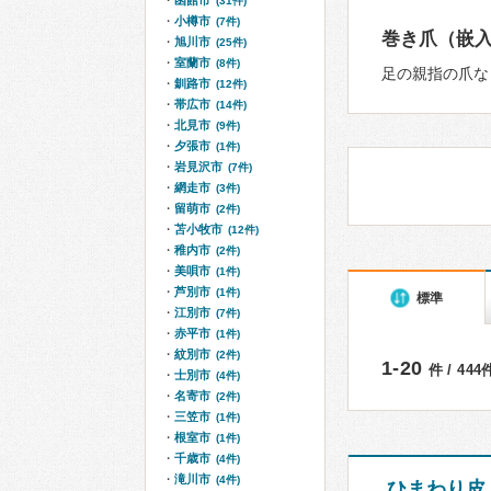
函館市
(31件)
小樽市
(7件)
巻き爪（嵌
旭川市
(25件)
室蘭市
(8件)
足の親指の爪な
釧路市
(12件)
帯広市
(14件)
北見市
(9件)
夕張市
(1件)
岩見沢市
(7件)
網走市
(3件)
留萌市
(2件)
苫小牧市
(12件)
稚内市
(2件)
美唄市
(1件)
芦別市
(1件)
標準
江別市
(7件)
赤平市
(1件)
紋別市
(2件)
1-20
件 / 44
士別市
(4件)
名寄市
(2件)
三笠市
(1件)
根室市
(1件)
千歳市
(4件)
滝川市
(4件)
ひまわり皮