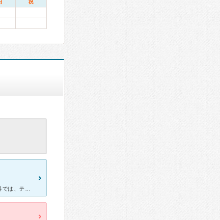
日
祝
足の親指の巻き爪治療で２０２３年８月から月一で通院していた皮膚科では、テーピングをしながら様子をみるだけで一向に改善しないため、ネットで見つけた春駒皮膚科形成外科に４月から転院するこにしました。 口