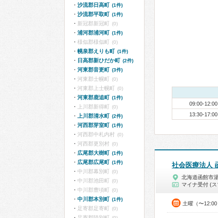
沙流郡日高町
(1件)
沙流郡平取町
(1件)
新冠郡新冠町
(0)
浦河郡浦河町
(1件)
様似郡様似町
(0)
幌泉郡えりも町
(1件)
日高郡新ひだか町
(2件)
河東郡音更町
(3件)
河東郡士幌町
(0)
河東郡上士幌町
(0)
河東郡鹿追町
(1件)
09:00-12:00
上川郡新得町
(0)
13:30-17:00
上川郡清水町
(2件)
河西郡芽室町
(1件)
河西郡中札内村
(0)
河西郡更別村
(0)
広尾郡大樹町
(1件)
広尾郡広尾町
(1件)
社会医療法人 
中川郡幕別町
(0)
北海道函館市
中川郡池田町
(0)
マイナ受付 (ス
中川郡豊頃町
(0)
中川郡本別町
(1件)
土曜（〜12:0
足寄郡足寄町
(0)
足寄郡陸別町
(0)