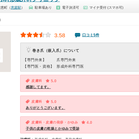
栄恵町（
恵庭駅
）
駐車場あり
電子決済可
マイナ受付 (スマホ可)
0）
3.58
口コミ5件
巻き爪（嵌入爪）について
【専門外来】
爪専門外来
【専門医・資格】
形成外科専門医
皮膚科
5.0
感謝してます。
皮膚科
5.0
ありがとうございます。
皮膚科・皮膚の発疹・かゆみ
4.0
子供の皮膚の乾燥とかゆみで受診