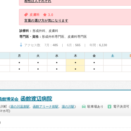
相性は人それぞれ
皮膚科
3.0
言葉の選び方が気になります
診療科：
形成外科、皮膚科
専門医・資格：
形成外科専門医、皮膚科専門医
アクセス数 7月：
485
| 6月：
565
| 年間：
6,130
月
火
水
木
金
土
●
●
●
●
●
●
●
●
●
●
函館渡辺病院
函館博栄会
湯川町（
湯の川温泉駅
、
函館アリーナ前駅
、
湯の川駅
）
駐車場あり
電子決済可
マホ可)
0）