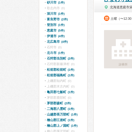
砂川市
(1件)
北海道恵庭市
歌志内市
(0)
深川市
(1件)
土曜（〜12:3
富良野市
(2件)
登別市
(1件)
恵庭市
(5件)
伊達市
(4件)
北広島市
(4件)
石狩市
(0)
北斗市
(1件)
石狩郡当別町
(2件)
石狩郡新篠津村
(0)
診療所
松前郡松前町
(1件)
松前郡福島町
(1件)
上磯郡知内町
(0)
上磯郡木古内町
(0)
亀田郡七飯町
(1件)
茅部郡鹿部町
(0)
茅部郡森町
(2件)
二海郡八雲町
(1件)
山越郡長万部町
(1件)
檜山郡江差町
(1件)
檜山郡上ノ国町
(1件)
檜山郡厚沢部町
(0)