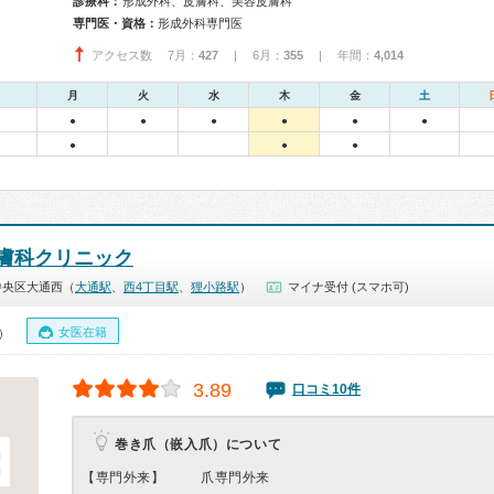
診療科：
形成外科、皮膚科、美容皮膚科
専門医・資格：
形成外科専門医
アクセス数 7月：
427
| 6月：
355
| 年間：
4,014
月
火
水
木
金
土
●
●
●
●
●
●
●
●
●
膚科クリニック
中央区大通西（
大通駅
、
西4丁目駅
、
狸小路駅
）
マイナ受付 (スマホ可)
女医在籍
0）
3.89
口コミ10件
巻き爪（嵌入爪）について
【専門外来】
爪専門外来