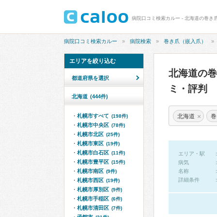
病院口コミ検索カルー - 北海道の巻き
病院口コミ検索カルー
病院検索
巻き爪（嵌入爪）
エリアを絞り込む
北海道の
都道府県を選択
ミ・評判
北海道
(444件)
×
北海道
巻
札幌市すべて
(198件)
札幌市中央区
(78件)
札幌市北区
(25件)
札幌市東区
(19件)
札幌市白石区
(11件)
エリア・駅
札幌市豊平区
(15件)
病気
札幌市南区
名称
(9件)
詳細条件
札幌市西区
(19件)
札幌市厚別区
(9件)
札幌市手稲区
(6件)
札幌市清田区
(7件)