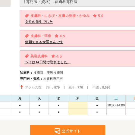
【専門医・資格】
皮膚科専門医
皮膚科・にきび・皮膚の発疹・かゆみ
5.0
女性の先生でした
皮膚科・湿疹
4.5
信頼できる女医さんです
美容皮膚科
4.5
シミは14日間で取れました。
診療科：
皮膚科、美容皮膚科
専門医・資格：
皮膚科専門医
アクセス数 7月：
979
| 6月：
776
| 年間：
8,596
月
火
水
木
金
土
10:00-14:00
●
●
●
●
●
●
●
●
公式サイト