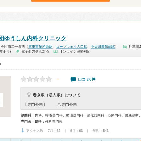
団ゆうしん内科クリニック
中央区南二十条西（
電車事業所前駅
、
ロープウェイ入口駅
、
中央図書館前駅
）
駐車場
マホ可)
電子処方せん対応
オンライン診療対応
0）
－
口コミ0件
巻き爪（嵌入爪）について
【専門外来】
爪専門外来
診療科：
内科、呼吸器内科、循環器内科、消化器内科、心療内科、健康診断
専門医・資格：
外科専門医
アクセス数 7月：
62
| 6月：
63
| 年間：
541