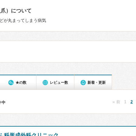
入爪）について
どが丸まってしまう病気
★の数
レビュー数
新着・更新
« 前
1
2
4件中
ふ科形成外科クリニック