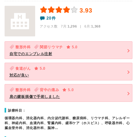
3.93
20件
アクセス数 7月:
1,296
| 6月:
1,368
整形外科
関節リウマチ
5.0
自宅でのエンブレル注射
食道がん
5.0
対応が良い
整形外科
背中の痛み
5.0
肩の腱板損傷で手術しました
診療科目：
循環器内科、消化器内科、内分泌代謝科、糖尿病科、リウマチ科、アレルギー
科、神経内科、血液内科、腎臓内科、緩和ケア（ホスピス）、呼吸器外科、心
臓血管外科、消化器外科、脳神…