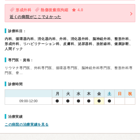
形成外科
熱傷後瘢痕拘縮
4.0
近くの病院がここでよかった
診療科目：
内科、循環器内科、消化器内科、外科、消化器外科、脳神経外科、整形外科、
形成外科、リハビリテーション科、皮膚科、泌尿器科、放射線科、健康診断、
人間ドック
専門医・資格：
リウマチ専門医、外科専門医、循環器専門医、脳神経外科専門医、整形外科専
門医、脊…
診療時間
月
火
水
木
金
土
日
祝
09:00-12:00
治療実績
この病院の治療実績を見る