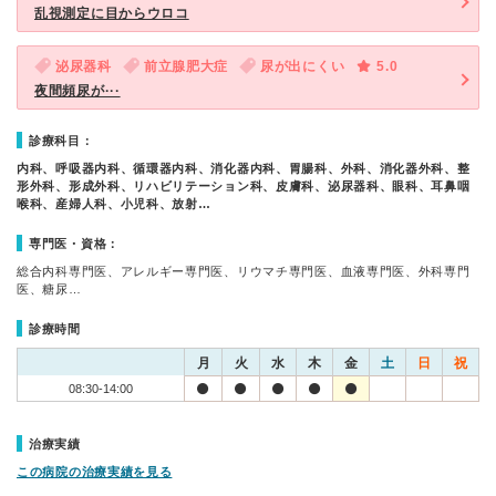
乱視測定に目からウロコ
泌尿器科
前立腺肥大症
尿が出にくい
5.0
夜間頻尿が···
診療科目：
内科、呼吸器内科、循環器内科、消化器内科、胃腸科、外科、消化器外科、整
形外科、形成外科、リハビリテーション科、皮膚科、泌尿器科、眼科、耳鼻咽
喉科、産婦人科、小児科、放射…
専門医・資格：
総合内科専門医、アレルギー専門医、リウマチ専門医、血液専門医、外科専門
医、糖尿…
診療時間
月
火
水
木
金
土
日
祝
08:30-14:00
治療実績
この病院の治療実績を見る