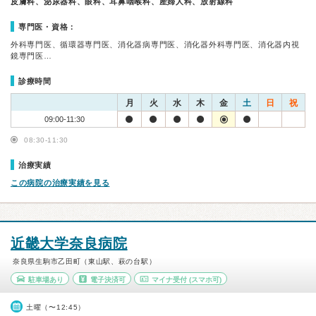
皮膚科、泌尿器科、眼科、耳鼻咽喉科、産婦人科、放射線科
専門医・資格：
外科専門医、循環器専門医、消化器病専門医、消化器外科専門医、消化器内視
鏡専門医…
診療時間
月
火
水
木
金
土
日
祝
09:00-11:30
08:30-11:30
治療実績
この病院の治療実績を見る
近畿大学奈良病院
奈良県生駒市乙田町（東山駅、萩の台駅）
駐車場あり
電子決済可
マイナ受付
(スマホ可)
土曜（〜12:45）