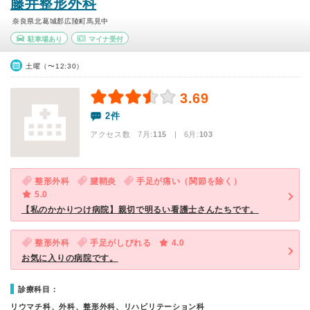
藤井整形外科
奈良県北葛城郡広陵町馬見中
駐車場あり
マイナ受付
土曜（〜12:30）
3.69
2件
アクセス数 7月:
115
| 6月:
103
整形外科
腱鞘炎
手足が痛い（関節を除く）
5.0
【私のかかりつけ病院】親切で明るい看護士さんたちです。
整形外科
手足がしびれる
4.0
お気に入りの病院です。
診療科目：
リウマチ科、外科、整形外科、リハビリテーション科