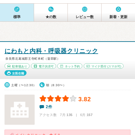
標準
★の数
レビュー数
新着・更新
にわもと内科・呼吸器クリニック
奈良県北葛城郡王寺町本町（畠田駅）
駐車場あり
電子決済可
ネット予約
マイナ受付
(スマホ可)
女医在籍
土曜（〜12:30）
朝（8:30〜）
3.82
2件
アクセス数 7月:
135
| 6月:
157