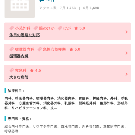
アクセス数 7月:
1,753
| 6月:
1,698
小児外科
眼のけが
けが
5.0
休日の迅速な対応
循環器内科
急性心筋梗塞
5.0
循環器内科
救急科
4.5
大きな病院
診療科目：
内科、呼吸器内科、循環器内科、消化器内科、胃腸科、神経内科、外科、呼吸
器外科、心臓血管外科、消化器外科、乳腺科、脳神経外科、整形外科、形成外
科、リハビリテーション科、皮…
専門医・資格：
総合内科専門医、リウマチ専門医、血液専門医、外科専門医、糖尿病専門医、
呼吸器専…