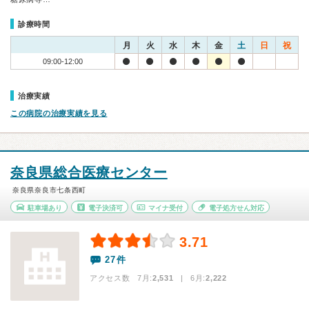
診療時間
月
火
水
木
金
土
日
祝
09:00-12:00
治療実績
この病院の治療実績を見る
奈良県総合医療センター
奈良県奈良市七条西町
駐車場あり
電子決済可
マイナ受付
電子処方せん対応
3.71
27件
アクセス数 7月:
2,531
| 6月:
2,222