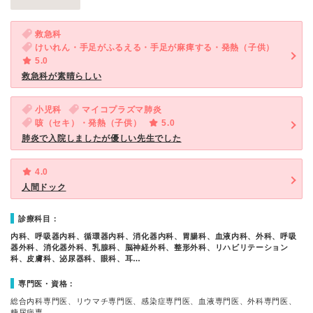
救急科
けいれん・手足がふるえる・手足が麻痺する・発熱（子供）
5.0
救急科が素晴らしい
小児科
マイコプラズマ肺炎
咳（セキ）・発熱（子供）
5.0
肺炎で入院しましたが優しい先生でした
4.0
人間ドック
診療科目：
内科、呼吸器内科、循環器内科、消化器内科、胃腸科、血液内科、外科、呼吸
器外科、消化器外科、乳腺科、脳神経外科、整形外科、リハビリテーション
科、皮膚科、泌尿器科、眼科、耳…
専門医・資格：
総合内科専門医、リウマチ専門医、感染症専門医、血液専門医、外科専門医、
糖尿病専…