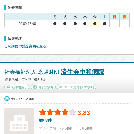
診療時間
月
火
水
木
金
土
日
祝
09:00-15:00
治療実績
この病院の治療実績を見る
済生会中和病院
社会福祉法人 恩賜財団
奈良県桜井市阿部（桜井駅）
駐車場あり
電子決済可
マイナ受付
(スマホ可)
土曜（〜12:00）
3.83
8件
アクセス数 7月:
458
| 6月:
499