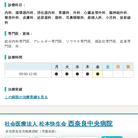
診療科目：
内科、循環器内科、消化器内科、胃腸科、外科、心臓血管外科、脳神経外科、
整形外科、皮膚科、泌尿器科、眼科、耳鼻咽喉科、産婦人科、小児科、放射線
科
専門医・資格：
総合内科専門医、アレルギー専門医、リウマチ専門医、感染症専門医、血液専
門医、外…
診療時間
月
火
水
木
金
土
日
祝
09:00-12:00
治療実績
この病院の治療実績を見る
西奈良中央病院
社会医療法人 松本快生会
奈良県奈良市鶴舞西町（学園前駅）