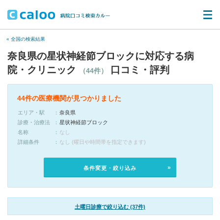
« 全国の検索結果
奈良県の星状神経節ブロックに対応する病
院・クリニック
口コミ・評判
（44件）
44件の医療機関が見つかりました
エリア・駅
奈良県
診療・治療法
星状神経節ブロック
名称
なし
詳細条件
なし (曜日や時間帯を指定できます)
条件変更・絞り込み
土曜日診療で絞り込む (37件)