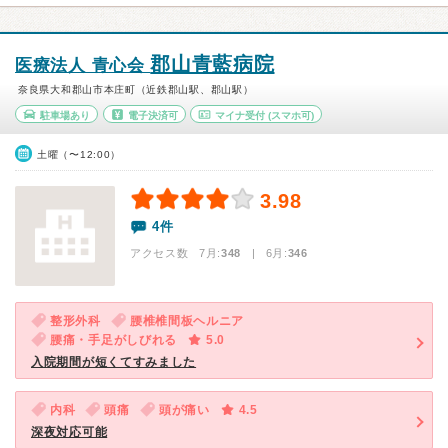
郡山青藍病院
医療法人 青心会
奈良県大和郡山市本庄町（近鉄郡山駅、郡山駅）
駐車場あり
電子決済可
マイナ受付
(スマホ可)
土曜（〜12:00）
3.98
4件
アクセス数 7月:
348
| 6月:
346
整形外科
腰椎椎間板ヘルニア
腰痛・手足がしびれる
5.0
入院期間が短くてすみました
内科
頭痛
頭が痛い
4.5
深夜対応可能