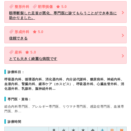
整形外科
靭帯損傷
5.0
靱帯断裂した足首が悪化、専門医に診てもらうことができ本当に
助かりました。
形成外科
5.0
信頼できる
産科
5.0
とても大きく綺麗な病院です
診療科目：
呼吸器内科、循環器内科、消化器内科、内分泌代謝科、糖尿病科、神経内科、
血液内科、腎臓内科、緩和ケア（ホスピス）、呼吸器外科、心臓血管外科、消
化器外科、乳腺科、脳神経外科…
専門医・資格：
総合内科専門医、アレルギー専門医、リウマチ専門医、感染症専門医、血液専
門医、外…
診療時間
月
火
水
木
金
土
日
祝