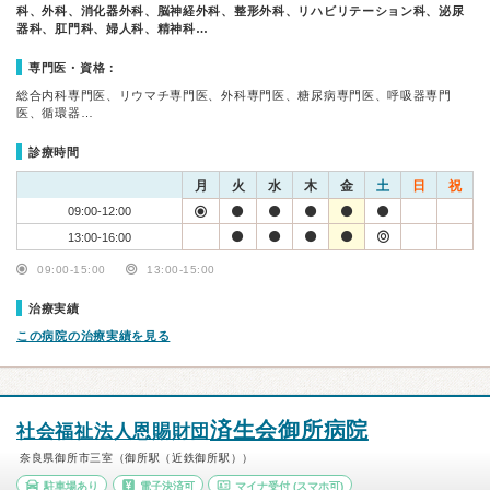
科、外科、消化器外科、脳神経外科、整形外科、リハビリテーション科、泌尿
器科、肛門科、婦人科、精神科…
専門医・資格：
総合内科専門医、リウマチ専門医、外科専門医、糖尿病専門医、呼吸器専門
医、循環器…
診療時間
月
火
水
木
金
土
日
祝
09:00-12:00
13:00-16:00
09:00-15:00
13:00-15:00
治療実績
この病院の治療実績を見る
済生会御所病院
社会福祉法人恩賜財団
奈良県御所市三室（御所駅（近鉄御所駅））
駐車場あり
電子決済可
マイナ受付
(スマホ可)