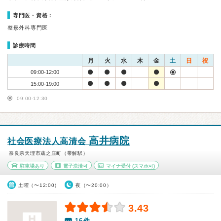
専門医・資格：
整形外科専門医
診療時間
月
火
水
木
金
土
日
祝
09:00-12:00
15:00-19:00
09:00-12:30
高井病院
社会医療法人高清会
奈良県天理市蔵之庄町（帯解駅）
駐車場あり
電子決済可
マイナ受付
(スマホ可)
土曜（〜12:00）
夜（〜20:00）
3.43
16件