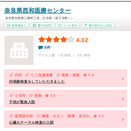
奈良県西和医療センター
奈良県生駒郡三郷町三室（王寺駅（新王寺駅））
駐車場あり
電子決済可
マイナ受付
電子処方せん対応
4.02
8件
アクセス数 7月:
572
| 6月:
673
内科
十二指腸潰瘍
胃痛・腹痛
5.0
内視鏡検査をしていただきました
小児科
発熱
4.5
子供が緊急入院
循環器内科
胸痛・めまい・動悸・息切れ
4.5
心臓カテーテル検査の入院