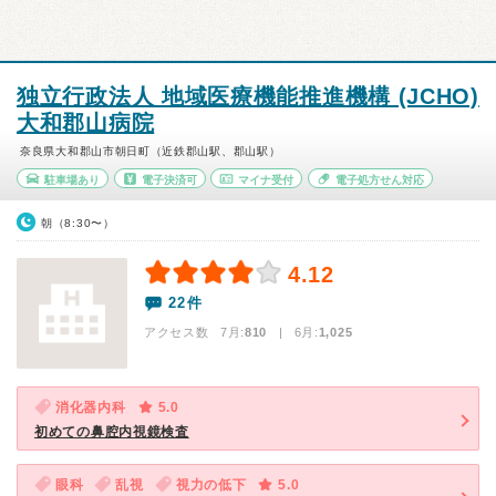
独立行政法人 地域医療機能推進機構 (JCHO)
大和郡山病院
奈良県大和郡山市朝日町（近鉄郡山駅、郡山駅）
駐車場あり
電子決済可
マイナ受付
電子処方せん対応
朝（8:30〜）
4.12
22件
アクセス数 7月:
810
| 6月:
1,025
消化器内科
5.0
初めての鼻腔内視鏡検査
眼科
乱視
視力の低下
5.0