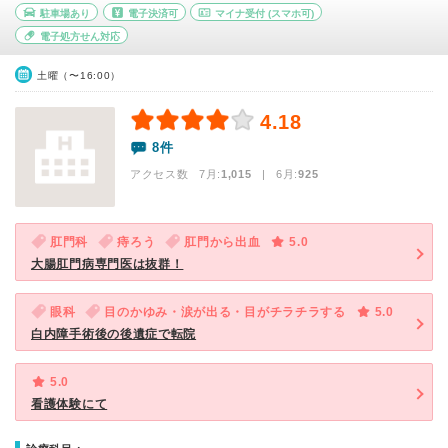
駐車場あり
電子決済可
マイナ受付
(スマホ可)
電子処方せん対応
土曜（〜16:00）
4.18
8件
アクセス数 7月:
1,015
| 6月:
925
肛門科
痔ろう
肛門から出血
5.0
大腸肛門病専門医は抜群！
眼科
目のかゆみ・涙が出る・目がチラチラする
5.0
白内障手術後の後遺症で転院
5.0
看護体験にて