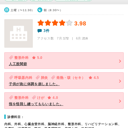
土曜（〜11:30）
朝（8:30〜）
3.98
3件
アクセス数 7月:
172
| 6月:
216
整形外科
5.0
人工股関節
呼吸器内科
肺炎
発熱・咳（セキ）
4.5
子供が急に体調を崩しました。
整形外科
けが
4.0
指を怪我し縫ってもらいました。
診療科目：
内科、外科、心臓血管外科、脳神経外科、整形外科、リハビリテーション科、