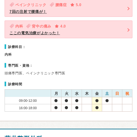
ペインクリニック
腰痛症
5.0
7回の注射で腰痛が！
内科
背中の痛み
4.0
ここの電気治療がよかった！
診療科目：
内科
専門医・資格：
頭痛専門医、ペインクリニック専門医
診療時間
月
火
水
木
金
土
日
祝
09:00-12:00
16:00-18:00