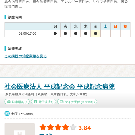
総合内科専門医、総合診療専門医、アレルギー専門医、リウマチ専門医、感染
症専門医…
診療時間
月
火
水
木
金
土
日
祝
09:00-17:00
治療実績
この病院の治療実績を見る
社会医療法人 平成記念会 平成記念病院
奈良県橿原市四条町（畝傍駅、八木西口駅、大和八木駅）
駐車場あり
電子決済可
マイナ受付
(スマホ可)
土曜（〜15:00）
3.84