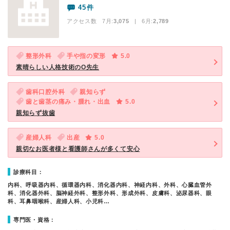
45件
アクセス数 7月:
3,075
| 6月:
2,789
整形外科
手や指の変形
5.0
素晴らしい人格技術のO先生
歯科口腔外科
親知らず
歯と歯茎の痛み・腫れ・出血
5.0
親知らず抜歯
産婦人科
出産
5.0
親切なお医者様と看護師さんが多くて安心
診療科目：
内科、呼吸器内科、循環器内科、消化器内科、神経内科、外科、心臓血管外
科、消化器外科、脳神経外科、整形外科、形成外科、皮膚科、泌尿器科、眼
科、耳鼻咽喉科、産婦人科、小児科…
専門医・資格：