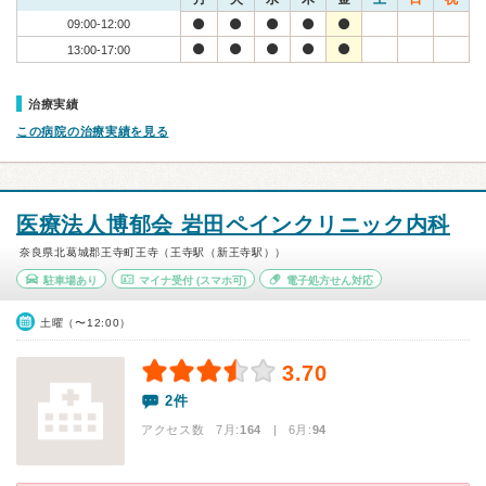
09:00-12:00
13:00-17:00
治療実績
この病院の治療実績を見る
医療法人博郁会 岩田ペインクリニック内科
奈良県北葛城郡王寺町王寺（王寺駅（新王寺駅））
駐車場あり
マイナ受付
(スマホ可)
電子処方せん対応
土曜（〜12:00）
3.70
2件
アクセス数 7月:
164
| 6月:
94