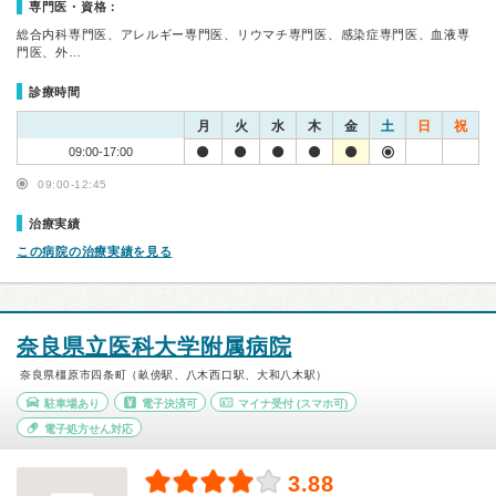
専門医・資格：
総合内科専門医、アレルギー専門医、リウマチ専門医、感染症専門医、血液専
門医、外…
診療時間
月
火
水
木
金
土
日
祝
09:00-17:00
09:00-12:45
治療実績
この病院の治療実績を見る
奈良県立医科大学附属病院
奈良県橿原市四条町（畝傍駅、八木西口駅、大和八木駅）
駐車場あり
電子決済可
マイナ受付
(スマホ可)
電子処方せん対応
3.88