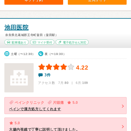
ネット予約
公式サイト
池田医院
奈良県北葛城郡王寺町畠田（畠田駅）
駐車場あり
マイナ受付
電子処方せん対応
土曜（〜12:30）
夜（〜19:30）
4.22
3件
アクセス数 7月:
80
| 6月:
109
ペインクリニック
片頭痛
5.0
ペインで漢方処方してくれます
5.0
大腸内視鏡で丁寧に説明して頂けました。