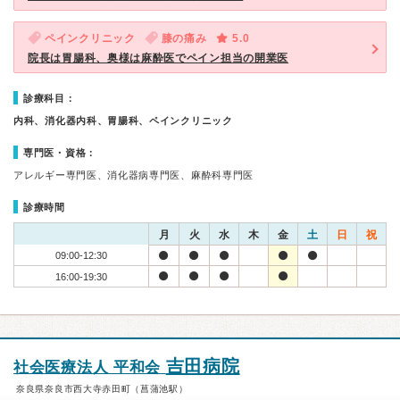
ペインクリニック
膝の痛み
5.0
院長は胃腸科、奥様は麻酔医でペイン担当の開業医
診療科目：
内科、消化器内科、胃腸科、ペインクリニック
専門医・資格：
アレルギー専門医、消化器病専門医、麻酔科専門医
診療時間
月
火
水
木
金
土
日
祝
09:00-12:30
16:00-19:30
吉田病院
社会医療法人 平和会
奈良県奈良市西大寺赤田町（菖蒲池駅）