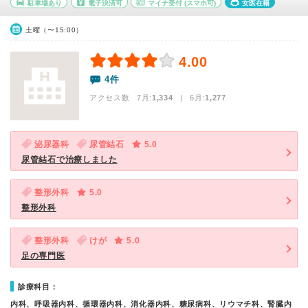
駐車場あり
電子決済可
マイナ受付
(スマホ可)
女医在籍
土曜（〜15:00）
4.00
4件
アクセス数 7月:
1,334
| 6月:
1,277
泌尿器科
尿管結石
5.0
尿管結石で治療しました
整形外科
5.0
整形外科
整形外科
けが
5.0
足の専門医
診療科目：
内科、呼吸器内科、循環器内科、消化器内科、糖尿病科、リウマチ科、腎臓内