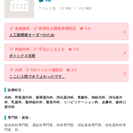
9件
アクセス数 7月:
962
| 6月:
908
放射線科
特発性大腿骨頭壊死症
5.0
人工股関節オーダーのため
神経内科
手足がふるえる
4.5
ボトックス注射
内科
EBウイルス感染症
4.5
ここに入院できてよかったです。
診療科目：
内科、呼吸器内科、循環器内科、消化器内科、胃腸科、神経内科、消化器外
科、乳腺科、脳神経外科、整形外科、リハビリテーション科、皮膚科、歯科口
腔外科
専門医・資格：
総合内科専門医、感染症専門医、外科専門医、消化器病専門医、消化器外科専
門医、肝…