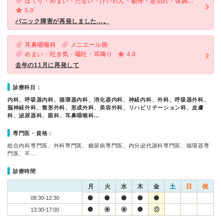
ほてり・めまい・だるい・けいれん・動悸・息切れ・体調不良・寝つきが悪い・不眠・気が滅入る・不安
5.0
パニック障害が再発しました…。
耳鼻咽喉科
メニエール病
めまい・吐き気・嘔吐・耳鳴り
4.0
去年の11月に再発して
診療科目：
内科、呼吸器内科、循環器内科、消化器内科、神経内科、外科、呼吸器外科、
脳神経外科、整形外科、形成外科、美容外科、リハビリテーション科、皮膚
科、泌尿器科、眼科、耳鼻咽喉科…
専門医・資格：
総合内科専門医、外科専門医、糖尿病専門医、内分泌代謝科専門医、循環器専
門医、不…
診療時間
月
火
水
木
金
土
日
祝
08:30-12:30
13:30-17:00