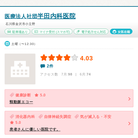
半田内科医院
医療法人社団
石川県金沢市小立野
駐車場あり
マイナ受付
(スマホ可)
電子処方せん対応
女医在籍
土曜（〜12:30）
4.03
2件
アクセス数 7月:
98
| 6月:
74
健康診断
5.0
頸動脈エコー
消化器内科
自律神経失調症
気が滅入る・不安
5.0
患者さんに優しい医院です。