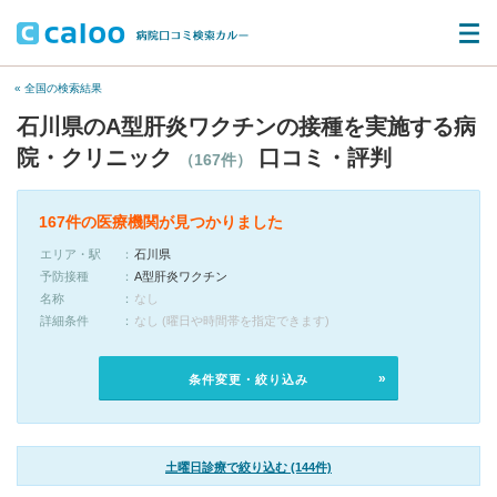
« 全国の検索結果
石川県のA型肝炎ワクチンの接種を実施する病
院・クリニック
口コミ・評判
（167件）
167件の医療機関が見つかりました
エリア・駅
石川県
予防接種
A型肝炎ワクチン
名称
なし
詳細条件
なし (曜日や時間帯を指定できます)
条件変更・絞り込み
土曜日診療で絞り込む (144件)