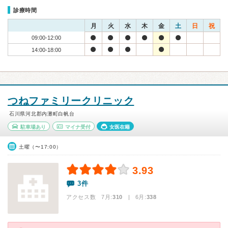
診療時間
月
火
水
木
金
土
日
祝
09:00-12:00
14:00-18:00
つねファミリークリニック
石川県河北郡内灘町白帆台
駐車場あり
マイナ受付
女医在籍
土曜（〜17:00）
3.93
3件
アクセス数 7月:
310
| 6月:
338