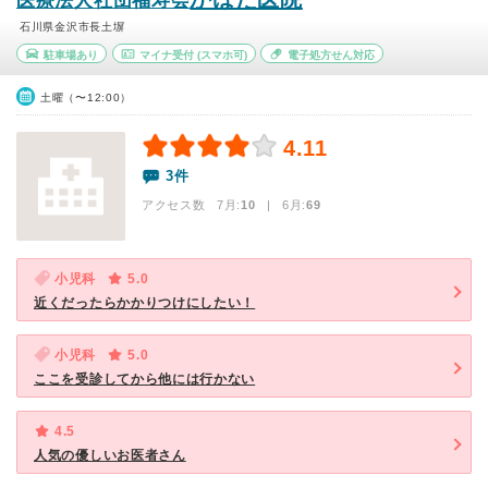
医療法人社団福寿会
石川県金沢市長土塀
駐車場あり
マイナ受付
(スマホ可)
電子処方せん対応
土曜（〜12:00）
4.11
3件
アクセス数 7月:
10
| 6月:
69
小児科
5.0
近くだったらかかりつけにしたい！
小児科
5.0
ここを受診してから他には行かない
4.5
人気の優しいお医者さん