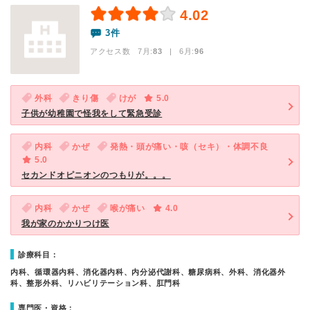
4.02
3件
アクセス数 7月:
83
| 6月:
96
外科
きり傷
けが
5.0
子供が幼稚園で怪我をして緊急受診
内科
かぜ
発熱・頭が痛い・咳（セキ）・体調不良
5.0
セカンドオピニオンのつもりが。。。
内科
かぜ
喉が痛い
4.0
我が家のかかりつけ医
診療科目：
内科、循環器内科、消化器内科、内分泌代謝科、糖尿病科、外科、消化器外
科、整形外科、リハビリテーション科、肛門科
専門医・資格：