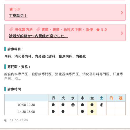
5.0
丁寧親切！
消化器内科
胃痛・腹痛・急性の下痢・血便
5.0
診断が的確かつ内視鏡が楽でした。
診療科目：
内科、消化器内科、内分泌代謝科、糖尿病科、内視鏡
専門医・資格：
総合内科専門医、糖尿病専門医、消化器病専門医、消化器外科専門医、肝臓専
門医、消…
診療時間
月
火
水
木
金
土
日
祝
09:00-12:30
14:30-18:00
09:00-13:00