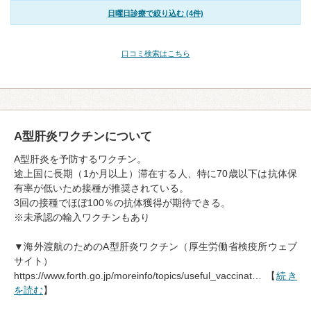
日曜日診療で絞り込む (4件)
口コミ検索はこちら
A型肝炎ワクチンについて
A型肝炎を予防するワクチン。
途上国に長期（1か月以上）滞在する人、特に70歳以下は抗体保
有率が低いため接種が推奨されている。
3回の接種でほぼ100％の抗体獲得が期待できる。
※未承認の輸入ワクチンもあり
▼海外渡航のためのA型肝炎ワクチン（厚生労働省検疫所ウェブ
サイト）
https://www.forth.go.jp/moreinfo/topics/useful_vaccinat… 【
続き
を読む
】