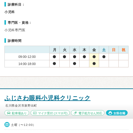
診療科目：
小児科
専門医・資格：
小児科専門医
診療時間
月
火
水
木
金
土
日
祝
09:00-12:00
14:00-18:00
ふじさわ眼科小児科クリニック
石川県金沢市泉野出町
駐車場あり
マイナ受付
(スマホ可)
電子処方せん対応
女医在籍
土曜（〜12:00）