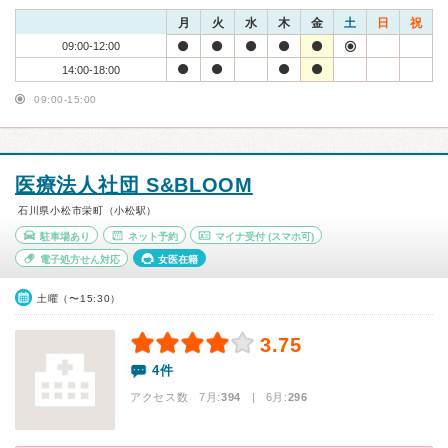
月
火
水
木
金
土
日
祝
09:00-12:00
14:00-18:00
09:00-15:00
医療法人社団 S&BLOOM
石川県小松市栄町（小松駅）
駐車場あり
ネット予約
マイナ受付
(スマホ可)
電子処方せん対応
女医在籍
土曜（〜15:30）
3.75
4件
アクセス数 7月:
394
| 6月:
296