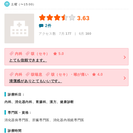
土曜（〜15:00）
3.63
2件
アクセス数 7月:
177
| 6月:
160
内科
咳（セキ）
5.0
とても信頼できます。
内科
咳喘息
咳（セキ）・喉が痛い
4.0
清潔感がありとてもいいです。
診療科目：
内科、消化器内科、胃腸科、漢方、健康診断
専門医・資格：
消化器病専門医、肝臓専門医、消化器内視鏡専門医
診療時間