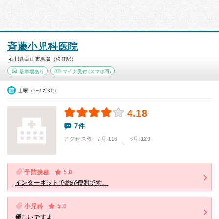
斉藤小児科医院
石川県白山市馬場（松任駅）
駐車場あり
マイナ受付
(スマホ可)
土曜（〜12:30）
4.18
7件
アクセス数 7月:
116
| 6月:
129
予防接種
5.0
インターネット予約が便利です。
小児科
5.0
優しいですよ