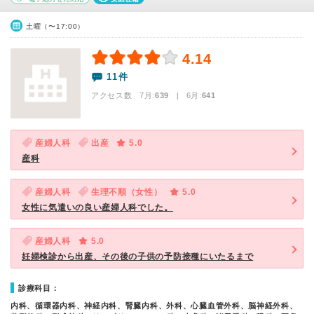
土曜（〜17:00）
4.14
11件
アクセス数 7月:
639
| 6月:
641
産婦人科
出産
5.0
産科
産婦人科
生理不順（女性）
5.0
女性に気遣いの良い産婦人科でした。
産婦人科
5.0
妊婦検診から出産、その後の子供の予防接種にいたるまで
診療科目：
内科、循環器内科、神経内科、腎臓内科、外科、心臓血管外科、脳神経外科、