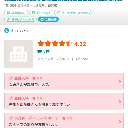
石川県金沢市沖町（上諸江駅、磯部駅）
駐車場あり
電子決済可
マイナ受付
(スマホ可)
電子処方せん対応
女医在籍
朝（8:30〜）
4.32
9件
アクセス数 7月:
610
| 6月:
702
産婦人科
5.0
女医さんが親切で、人気
産婦人科
5.0
先生も助産師さんも明るく親切でした
小児科
ヘルパンギーナ
5.0
スタッフの対応が素晴らしい。