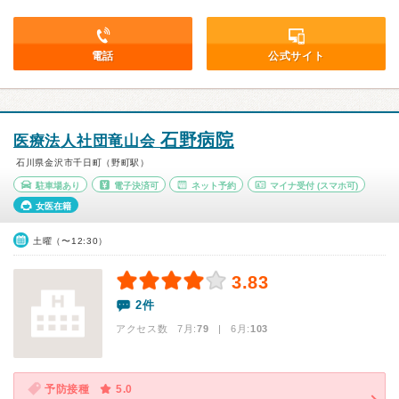
電話
公式サイト
石野病院
医療法人社団竜山会
石川県金沢市千日町（野町駅）
駐車場あり
電子決済可
ネット予約
マイナ受付
(スマホ可)
女医在籍
土曜（〜12:30）
3.83
2件
アクセス数 7月:
79
| 6月:
103
予防接種
5.0