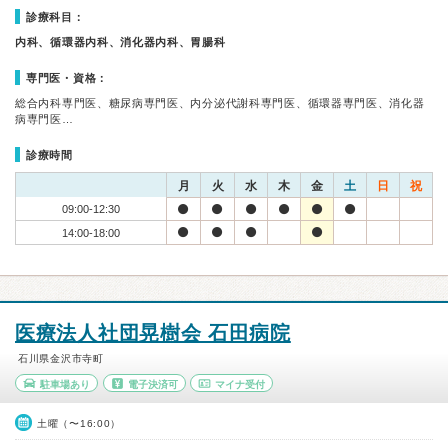
診療科目：
内科、循環器内科、消化器内科、胃腸科
専門医・資格：
総合内科専門医、糖尿病専門医、内分泌代謝科専門医、循環器専門医、消化器
病専門医…
診療時間
月
火
水
木
金
土
日
祝
09:00-12:30
14:00-18:00
医療法人社団晃樹会 石田病院
石川県金沢市寺町
駐車場あり
電子決済可
マイナ受付
土曜（〜16:00）