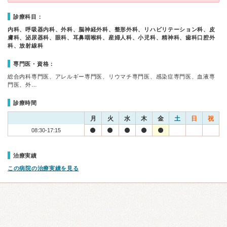
診療科目：
内科、呼吸器内科、外科、脳神経外科、整形外科、リハビリテーション科、皮
膚科、泌尿器科、眼科、耳鼻咽喉科、産婦人科、小児科、精神科、歯科口腔外
科、放射線科
専門医・資格：
総合内科専門医、アレルギー専門医、リウマチ専門医、感染症専門医、血液専
門医、外…
診療時間
月
火
水
木
金
土
日
祝
08:30-17:15
治療実績
この病院の治療実績を見る