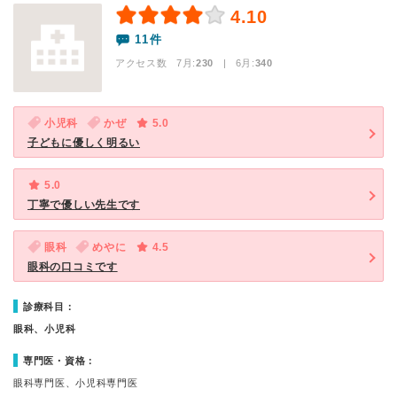
4.10
11件
アクセス数 7月:
230
| 6月:
340
小児科
かぜ
5.0
子どもに優しく明るい
5.0
丁寧で優しい先生です
眼科
めやに
4.5
眼科の口コミです
診療科目：
眼科、小児科
専門医・資格：
眼科専門医、小児科専門医