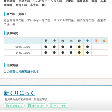
整形外科、形成外科、リハビリテーション科、皮膚科、泌尿器科、眼科、耳鼻
咽喉科、産婦人科、小児科、精…
専門医・資格：
総合内科専門医、アレルギー専門医、リウマチ専門医、感染症専門医、血液専
門医、外…
診療時間
月
火
水
木
金
土
日
祝
09:00-12:00
14:00-17:00
治療実績
この病院の治療実績を見る
新くりにっく
石川県白山市宮保新町（加賀笠間駅）
駐車場あり
電子決済可
ネット予約