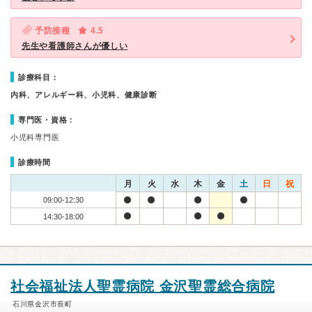
予防接種
4.5
先生や看護師さんが優しい
診療科目：
内科、アレルギー科、小児科、健康診断
専門医・資格：
小児科専門医
診療時間
月
火
水
木
金
土
日
祝
09:00-12:30
14:30-18:00
社会福祉法人聖霊病院 金沢聖霊総合病院
石川県金沢市長町