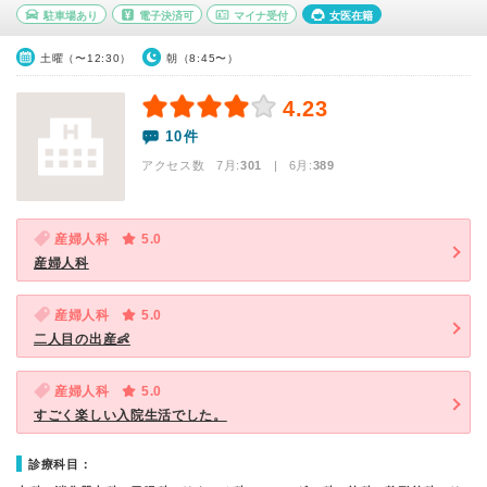
駐車場あり
電子決済可
マイナ受付
女医在籍
土曜（〜12:30）
朝（8:45〜）
4.23
10件
アクセス数 7月:
301
| 6月:
389
産婦人科
5.0
産婦人科
産婦人科
5.0
二人目の出産👶
産婦人科
5.0
すごく楽しい入院生活でした。
診療科目：