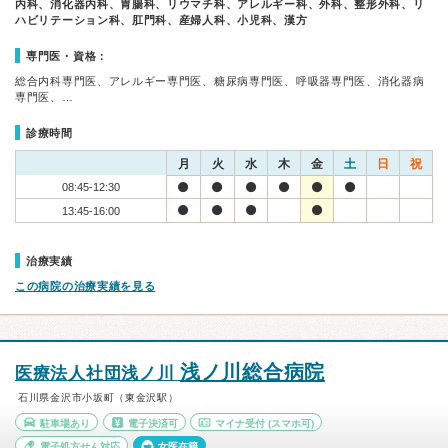
内科、消化器内科、胃腸科、リウマチ科、アレルギー科、外科、整形外科、リ
ハビリテーション科、肛門科、産婦人科、小児科、漢方
専門医・資格：
総合内科専門医、アレルギー専門医、糖尿病専門医、呼吸器専門医、消化器病
専門医、…
診療時間
月
火
水
木
金
土
日
祝
08:45-12:30
13:45-16:00
治療実績
この病院の治療実績を見る
浅ノ川総合病院
医療法人社団浅ノ川
石川県金沢市小坂町（東金沢駅）
駐車場あり
電子決済可
マイナ受付
(スマホ可)
電子処方せん対応
女医在籍