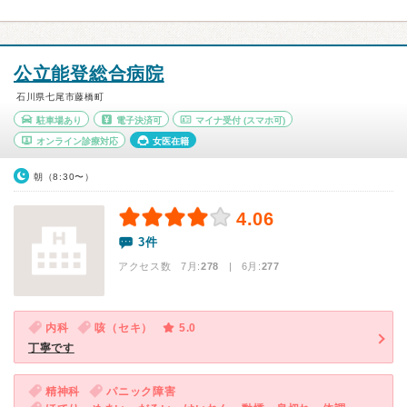
公立能登総合病院
石川県七尾市藤橋町
駐車場あり
電子決済可
マイナ受付
(スマホ可)
オンライン診療対応
女医在籍
朝（8:30〜）
4.06
3件
アクセス数 7月:
278
| 6月:
277
内科
咳（セキ）
5.0
丁寧です
精神科
パニック障害