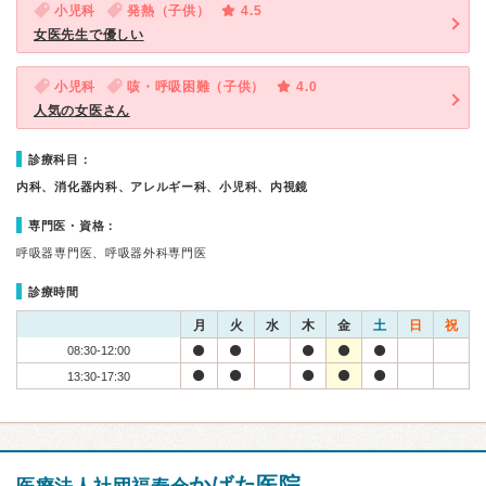
小児科
発熱（子供）
4.5
女医先生で優しい
小児科
咳・呼吸困難（子供）
4.0
人気の女医さん
診療科目：
内科、消化器内科、アレルギー科、小児科、内視鏡
専門医・資格：
呼吸器専門医、呼吸器外科専門医
診療時間
月
火
水
木
金
土
日
祝
08:30-12:00
13:30-17:30
かばた医院