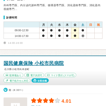
外科専門医、内分泌代謝科専門医、循環器専門医、消化器病専門医、消化器内
視鏡専門…
診療時間
月
火
水
木
金
土
日
祝
09:00-12:30
14:00-17:30
14:00-16:00
国民健康保険 小松市民病院
石川県小松市向本折町
駐車場あり
電子決済可
マイナ受付
(スマホ可)
電子処方せん対応
女医在籍
朝（8:30〜）
4.01