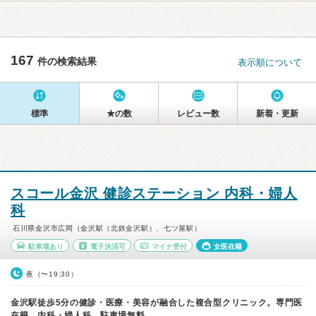
167
件の検索結果
表示順について
標準
★の数
レビュー数
新着・更新
スコール金沢 健診ステーション 内科・婦人
科
石川県金沢市広岡（金沢駅（北鉄金沢駅）、七ツ屋駅）
駐車場あり
電子決済可
マイナ受付
女医在籍
夜（〜19:30）
金沢駅徒歩5分の健診・医療・美容が融合した複合型クリニック。専門医
在籍。内科・婦人科。駐車場無料。