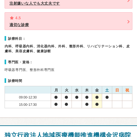
注射嫌いな人でも大丈夫です
4.5
適切な診療
診療科目：
内科、呼吸器内科、消化器内科、外科、整形外科、リハビリテーション科、皮
膚科、美容皮膚科、健康診断
専門医・資格：
呼吸器専門医、整形外科専門医
診療時間
月
火
水
木
金
土
日
祝
09:00-12:30
15:00-17:30
独立行政法人地域医療機能推進機構金沢病院