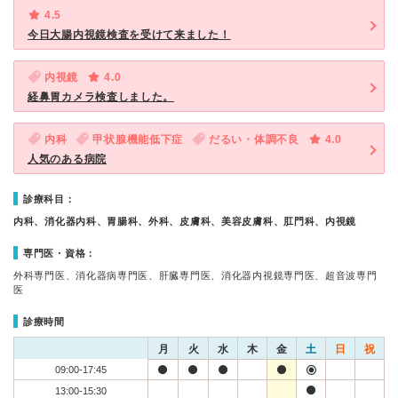
4.5
今日大腸内視鏡検査を受けて来ました！
内視鏡
4.0
経鼻胃カメラ検査しました。
内科
甲状腺機能低下症
だるい・体調不良
4.0
人気のある病院
診療科目：
内科、消化器内科、胃腸科、外科、皮膚科、美容皮膚科、肛門科、内視鏡
専門医・資格：
外科専門医、消化器病専門医、肝臓専門医、消化器内視鏡専門医、超音波専門
医
診療時間
月
火
水
木
金
土
日
祝
09:00-17:45
13:00-15:30