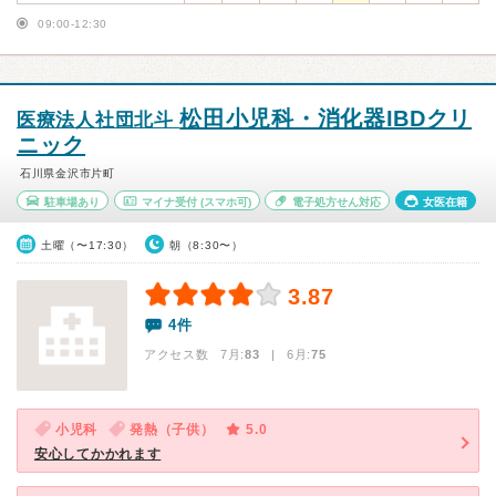
09:00-12:30
松田小児科・消化器IBDクリ
医療法人社団北斗
ニック
石川県金沢市片町
駐車場あり
マイナ受付
(スマホ可)
電子処方せん対応
女医在籍
土曜（〜17:30）
朝（8:30〜）
3.87
4件
アクセス数 7月:
83
| 6月:
75
小児科
発熱（子供）
5.0
安心してかかれます