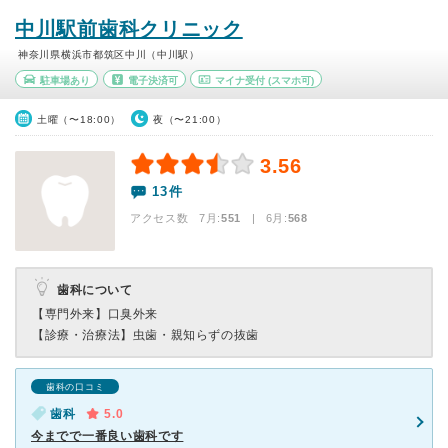
中川駅前歯科クリニック
神奈川県横浜市都筑区中川（中川駅）
駐車場あり
電子決済可
マイナ受付
(スマホ可)
土曜（〜18:00）
夜（〜21:00）
3.56
13件
アクセス数 7月:
551
| 6月:
568
歯科について
【専門外来】
口臭外来
【診療・治療法】
虫歯・親知らずの抜歯
歯科の口コミ
歯科
5.0
今までで一番良い歯科です