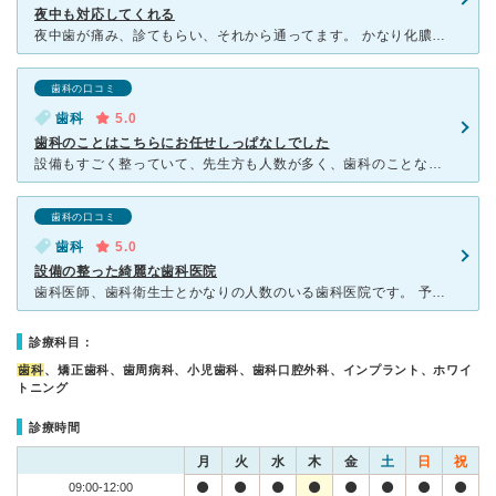
夜中も対応してくれる
夜中歯が痛み、診てもらい、それから通ってます。 かなり化膿してたのと、持病があるので点滴をして もらいました。 先生にもよりますが、私の担当の先生は腕も良く 安心して受診出来ます。 夜中
歯科の口コミ
歯科
5.0
歯科のことはこちらにお任せしっぱなしでした
設備もすごく整っていて、先生方も人数が多く、歯科のことならここに全部任せてしまおう！というくらい信頼できる医院でした。先生もスタッフもとても親切丁寧でした。 一番最初は親不知の抜歯でしたが、予約時間
歯科の口コミ
歯科
5.0
設備の整った綺麗な歯科医院
歯科医師、歯科衛生士とかなりの人数のいる歯科医院です。 予約時間にほぼ遅れることなく治療が開始されるので、時間の予定がたてやすいです。 抜歯をしなくてはいけない時は抜歯の得意な先生が抜いてくださり
診療科目：
歯科
、矯正歯科、歯周病科、小児歯科、歯科口腔外科、インプラント、ホワイ
トニング
診療時間
月
火
水
木
金
土
日
祝
09:00-12:00