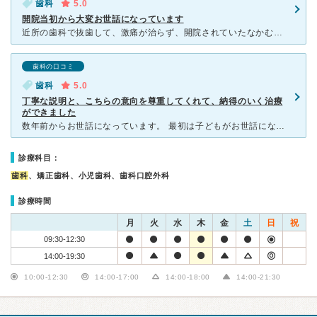
歯科
5.0
開院当初から大変お世話になっています
近所の歯科で抜歯して、激痛が治らず、開院されていたなかむら歯科へセカンドオピニオンのつもりで診察していただきました。抜歯せずに治療可能であった事を説明され、適切なリカバリーのおかげですぐに激痛が治る状
歯科の口コミ
歯科
5.0
丁寧な説明と、こちらの意向を尊重してくれて、納得のいく治療
ができました
数年前からお世話になっています。 最初は子どもがお世話になり、丁寧に診ていただいたことから通い始めました。現在は家族皆安心してお世話になっています。特に、夫は勤務先の近くなど、いろいろな歯科医院にお
診療科目：
歯科
、矯正歯科、小児歯科、歯科口腔外科
診療時間
月
火
水
木
金
土
日
祝
09:30-12:30
14:00-19:30
10:00-12:30
14:00-17:00
14:00-18:00
14:00-21:30