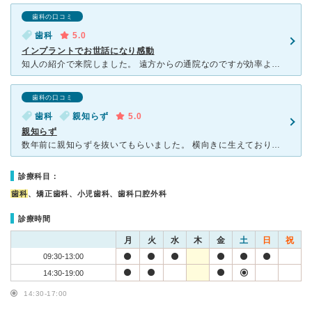
歯科の口コミ
歯科
5.0
インプラントでお世話になり感動
知人の紹介で来院しました。 遠方からの通院なのですが効率よく治療計画を立ててくださり、インプラントとブリッジをやっていただきました。 院長先生の技術力は的確で手先が非常に器用で、痛くない、腫れない
歯科の口コミ
歯科
親知らず
5.0
親知らず
数年前に親知らずを抜いてもらいました。 横向きに生えており、なおかつ出てきてしまっている部分が根の深い虫歯になってしまいました。 かなり痛かったのでドキドキしながらいくと丁寧に説明してくださり、処
診療科目：
歯科
、矯正歯科、小児歯科、歯科口腔外科
診療時間
月
火
水
木
金
土
日
祝
09:30-13:00
14:30-19:00
14:30-17:00