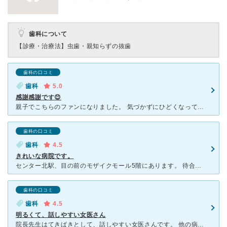
歯科について
【診療・治療法】
虫歯・親知らずの抜歯
歯科の口コミ
歯科
5.0
感謝感謝です😊
親子でこちらのファンになりました。 気づかずにひどくなってしまった娘の虫歯をとても手際よく丁寧に治療していただきました。毎回わかりやすいご説明もいただいて、とても安心でした。その後は検診でお世話にな
歯科の口コミ
歯科
4.5
きれいな病院です。
センター北駅、目の前のモザイクモール5階にあります。 待合室も診察室もとてもきれいで、清潔感があります。 待合室には少し狭いですが、キッズスペースもあり、おもちゃや絵本が置いてあります。 小さい
歯科の口コミ
歯科
4.5
明るくて、話しやすい女医さん
院長先生はてきぱきとして、話しやすい女医さんです。 他の病院での根管治療で、困ってしまい、診ていただいたのですが、 明るくて丁寧な説明に、とても信頼できる先生だなあと思いました。 歯が痛いと