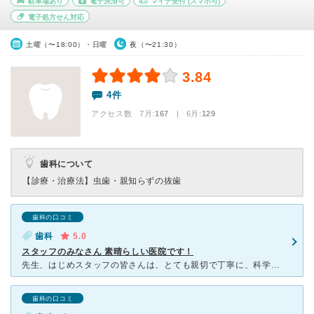
駐車場あり
電子決済可
マイナ受付
(スマホ可)
電子処方せん対応
土曜（〜18:00）・日曜
夜（〜21:30）
3.84
4件
アクセス数 7月:
167
| 6月:
129
歯科について
【診療・治療法】
虫歯・親知らずの抜歯
歯科の口コミ
歯科
5.0
スタッフのみなさん 素晴らしい医院です！
先生、はじめスタッフの皆さんは、とても親切で丁寧に、科学的な知識に基づいて指導してくださいます。こんな医院は初めてで、やっと出会えた素晴らしい医院です。賢い患者にならなければ！とこちらの医院に出会って
歯科の口コミ