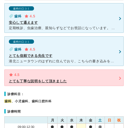
歯科の口コミ
歯科
4.5
安心して通えます
定期検診、虫歯治療、親知らずなどでお世話になっています。 おじさんの先生ですがとても丁寧な治療をしてくださいます。親知らずは3本抜いてもらいましたが上の歯の時は一瞬で、下の歯は少々手こずっていました
歯科の口コミ
歯科
4.5
とても信頼できる先生です
港北ニュータウンのはずれに住んでおり、こちらの書き込みを参考にして行かせて頂きました。 引っ越す前の歯科と比較すると非常に上手く、また痛い場合はすぐに麻酔を効かせてくれる為信頼できる歯科だと思っ
4.5
とても丁寧な説明をして頂きました
診療科目：
歯科
、小児歯科、歯科口腔外科
診療時間
月
火
水
木
金
土
日
祝
09:00-12:30