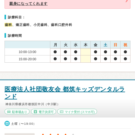
親身になってくれます
診療科目：
歯科
、矯正歯科、小児歯科、歯科口腔外科
診療時間
月
火
水
木
金
土
日
祝
10:00-13:00
15:00-20:00
医療法人社団敬友会 都筑キッズデンタルラ
ンド
神奈川県横浜市都筑区中川（中川駅）
駐車場あり
電子決済可
マイナ受付
(スマホ可)
土曜（〜19:00）