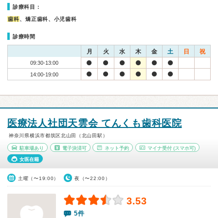
診療科目：
歯科
、矯正歯科、小児歯科
診療時間
月
火
水
木
金
土
日
祝
09:30-13:00
14:00-19:00
医療法人社団天雲会 てんくも歯科医院
神奈川県横浜市都筑区北山田（北山田駅）
駐車場あり
電子決済可
ネット予約
マイナ受付
(スマホ可)
女医在籍
土曜（〜19:00）
夜（〜22:00）
3.53
5件