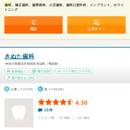
歯科
、矯正歯科、歯周病科、小児歯科、歯科口腔外科、インプラント、ホワイ
トニング
電話
公式サイト
きぬた歯科
神奈川県横浜市都筑区池辺町（鴨居駅）
駐車場あり
電子決済可
マイナ受付
(スマホ可)
電子処方せん対応
土曜（〜17:00）
夜（〜20:00）
4.30
19件
アクセス数 7月:
662
| 6月:
669