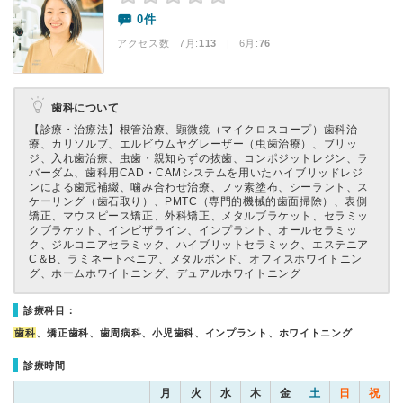
0件
アクセス数 7月:
113
| 6月:
76
歯科について
【診療・治療法】
根管治療、顕微鏡（マイクロスコープ）歯科治
療、カリソルブ、エルビウムヤグレーザー（虫歯治療）、ブリッ
ジ、入れ歯治療、虫歯・親知らずの抜歯、コンポジットレジン、ラ
バーダム、歯科用CAD・CAMシステムを用いたハイブリッドレジ
ンによる歯冠補綴、噛み合わせ治療、フッ素塗布、シーラント、ス
ケーリング（歯石取り）、PMTC（専門的機械的歯面掃除）、表側
矯正、マウスピース矯正、外科矯正、メタルブラケット、セラミッ
クブラケット、インビザライン、インプラント、オールセラミッ
ク、ジルコニアセラミック、ハイブリットセラミック、エステニア
C＆B、ラミネートべニア、メタルボンド、オフィスホワイトニン
グ、ホームホワイトニング、デュアルホワイトニング
診療科目：
歯科
、矯正歯科、歯周病科、小児歯科、インプラント、ホワイトニング
診療時間
月
火
水
木
金
土
日
祝