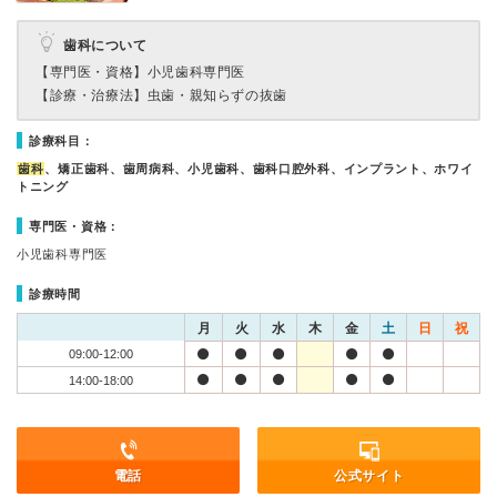
歯科について
【専門医・資格】
小児歯科専門医
【診療・治療法】
虫歯・親知らずの抜歯
診療科目：
歯科
、矯正歯科、歯周病科、小児歯科、歯科口腔外科、インプラント、ホワイ
トニング
専門医・資格：
小児歯科専門医
診療時間
月
火
水
木
金
土
日
祝
09:00-12:00
14:00-18:00
電話
公式サイト