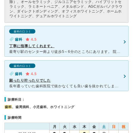
除）、オールセラミック、ジルコニアセラミック、ハイブリットセ
ラミック、ラミネートべニア、メタルボンド、AGCガルバノクラウ
ン、ダイレクトボンディング、オフィスホワイトニング、ホームホ
ワイトニング、デュアルホワイトニング
歯科の口コミ
歯科
4.5
丁寧に指導してくれます。
最寄り駅のセンター南より徒歩5～6分のところにあります。 院内は清潔感がありきれいです。 分からないことは丁寧に説明してくださり、指導もわかりやすく良かったです。 苦手でやってなかったデンタルフ
歯科の口コミ
歯科
4.5
願ったり叶ったりでした
長年通っていた歯科医院で抜かなくても良い歯を抜かれてしまい、歯科医院に対して深い不信感を持ってしまいました。でも歯の治療もしなくては…と路頭に迷うような時に、勤務先の近所にオープンしたのが「Mオーラル
診療科目：
歯科
、歯周病科、小児歯科、ホワイトニング
診療時間
月
火
水
木
金
土
日
祝