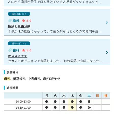
とにかく歯科が苦手で口を開けていると反射がキツくオエッとなってしまう為、歯が痛くなってもギリギリまで放置してしまいます。 前歯が針で穴を開けたように穴が空いた時さすがに歯科に行かないとと思いネットで
歯科の口コミ
歯科
5.0
検診と虫歯治療
子供が他の医院にかかっていて歯を削られまくるので疑問を感じてこちらに変えました。 虫歯も専門の機械で数値で測定して治療の要否を説明して下さる。 虫歯があっても初期であれば削らずに様子を見るなど
歯科の口コミ
歯科
5.0
オススメです
セカンドオピニオンで来院しました。 前の病院で虫歯になった奥歯を抜くしかないと言われた為、必死で探してこちらの病院を見つけました。結果、抜かずに歯を残す方法で治療をしていただけました。 治療の
診療科目：
歯科
、矯正歯科、小児歯科、歯科口腔外科
診療時間
月
火
水
木
金
土
日
祝
10:00-13:00
14:30-21:00