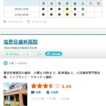
月
火
水
木
金
土
日
祝
09:00-13:00
14:30-20:00
10:00-13:00
14:30-17:00
塩野目歯科医院
神奈川県横浜市都筑区荏田東
駐車場あり
マイナ受付
女医在籍
土曜（〜18:00）
横浜市都筑区の歯科 土曜も18時まで。駐車場あり。小児歯科専門医在
籍。インプラント・マタニティ歯科。
3.44
0件
24件
アクセス数 7月:
38
| 6月:
51