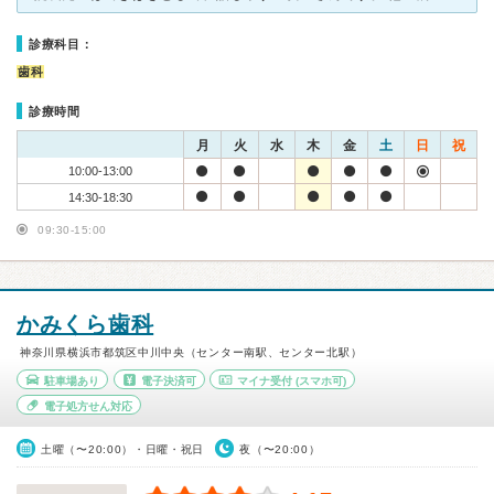
診療科目：
歯科
診療時間
月
火
水
木
金
土
日
祝
10:00-13:00
14:30-18:30
09:30-15:00
かみくら歯科
神奈川県横浜市都筑区中川中央（センター南駅、センター北駅）
駐車場あり
電子決済可
マイナ受付
(スマホ可)
電子処方せん対応
土曜（〜20:00）・日曜・祝日
夜（〜20:00）