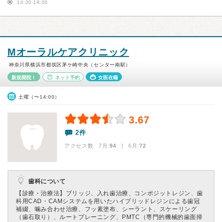
14:30-18:00
Mオーラルケアクリニック
神奈川県横浜市都筑区茅ケ崎中央（センター南駅）
新規開院！
ネット予約
女医在籍
土曜（〜14:00）
3.67
2件
アクセス数 7月:
94
| 6月:
72
歯科について
【診療・治療法】
ブリッジ、入れ歯治療、コンポジットレジン、歯
科用CAD・CAMシステムを用いたハイブリッドレジンによる歯冠
補綴、噛み合わせ治療、フッ素塗布、シーラント、スケーリング
（歯石取り）、ルートプレーニング、PMTC（専門的機械的歯面掃