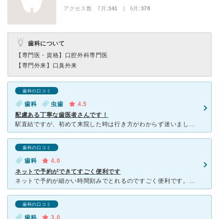
アクセス数 7月:
341
| 6月:
378
歯科について
【専門医・資格】
口腔外科専門医
【専門外来】
口臭外来
歯科の口コミ
歯科
虫歯
4.5
配慮ある丁寧な歯医者さんです！
駅直結ですが、初めて来院した時は行き方がわからず迷いました。道が分かれば雨の日にも駅から濡れずに行けて便利です。 予約はネットでもでき、治療の際は水が飛んで顔にかからないようにタオルをかぶせてくれる
歯科の口コミ
歯科
4.0
ネットで予約ができてすごく便利です
ネットで予約が細かい時間刻みでとれるのですごく便利です。初めての診察もインターネットで予約がとれました。 2歳の娘をみてもらうために行ったのですが、待合室は広くてソファーも奥行きあるタイプなので
歯科の口コミ
歯科
3.0