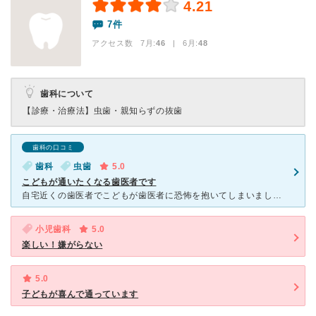
4.21
7件
アクセス数 7月:
46
| 6月:
48
歯科について
【診療・治療法】
虫歯・親知らずの抜歯
歯科の口コミ
歯科
虫歯
5.0
こどもが通いたくなる歯医者です
自宅近くの歯医者でこどもが歯医者に恐怖を抱いてしまいました。 そこで、当時はオープンしたてのこども専門の歯医者さんへお世話になることになりました。 ボールプールなど内装すべてが、こどもの恐怖心
小児歯科
5.0
楽しい！嫌がらない
5.0
子どもが喜んで通っています