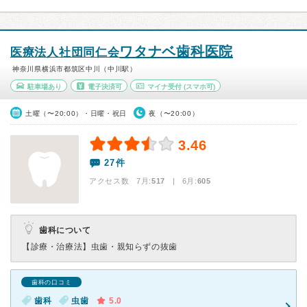
ワタナベ歯科医院
医療法人社団同仁会
神奈川県横浜市都筑区中川（中川駅）
駐車場あり
電子決済可
マイナ受付
(スマホ可)
土曜（〜20:00）・日曜・祝日
夜（〜20:00）
3.46
27件
アクセス数 7月:
517
| 6月:
605
歯科について
【診療・治療法】
虫歯・親知らずの抜歯
歯科の口コミ
歯科
虫歯
5.0