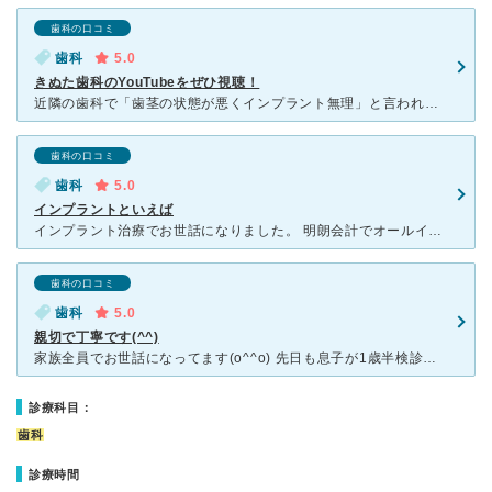
歯科の口コミ
歯科
5.0
きぬた歯科のYouTubeをぜひ視聴！
近隣の歯科で「歯茎の状態が悪くインプラント無理」と言われ、納得いかず、きぬた歯科の看板を思い出し受診。 「インプラントで儲けて看板を乱立？」と思いきや「保険診療メインの活気ある町医者」 さらに
歯科の口コミ
歯科
5.0
インプラントといえば
インプラント治療でお世話になりました。 明朗会計でオールインクルーシブ、何の不安もなく通えます。準備の為の他の歯の治療は当たり前ですが治療費かかります。 お安いので心配される方がいると思いますが
歯科の口コミ
歯科
5.0
親切で丁寧です(^^)
家族全員でお世話になってます(o^^o) 先日も息子が1歳半検診で虫歯の疑いがありきぬた歯科に予約を入れました。お昼寝してたり天候が悪かったりで2度予約の変更をさせていただいたのですが、とても優しく
診療科目：
歯科
診療時間