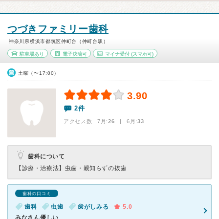
つづきファミリー歯科
神奈川県横浜市都筑区仲町台（仲町台駅）
駐車場あり
電子決済可
マイナ受付
(スマホ可)
土曜（〜17:00）
3.90
2件
アクセス数 7月:
26
| 6月:
33
歯科について
【診療・治療法】
虫歯・親知らずの抜歯
歯科の口コミ
歯科
虫歯
歯がしみる
5.0
みなさん優しい