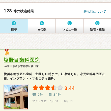
128
件の検索結果
表示順について
標準
★の数
レビュー数
新着・更新
塩野目歯科医院
神奈川県横浜市都筑区荏田東
横浜市都筑区の歯科 土曜も18時まで。駐車場あり。小児歯科専門医在
籍。インプラント・マタニティ歯科。
3.44
0件
24件
アクセス数 7月:
38
| 6月:
51