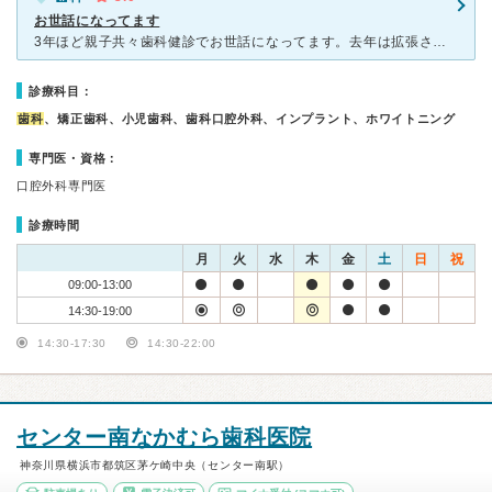
お世話になってます
3年ほど親子共々歯科健診でお世話になってます。去年は拡張されて待合室が広くなり診察台も増えていて個室のようで広くてとても良いです。しかし待合室の電波が悪くなり自分だけかもしれないが携帯がたまに繋がらな
診療科目：
歯科
、矯正歯科、小児歯科、歯科口腔外科、インプラント、ホワイトニング
専門医・資格：
口腔外科専門医
診療時間
月
火
水
木
金
土
日
祝
09:00-13:00
14:30-19:00
14:30-17:30
14:30-22:00
センター南なかむら歯科医院
神奈川県横浜市都筑区茅ケ崎中央（センター南駅）