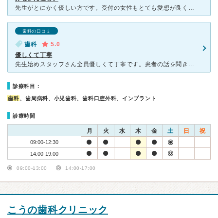
先生がとにかく優しい方です。受付の女性もとても愛想が良く、他の女性の方もみんないい人たちです。一度自分の歯が欠けてしまい、どうしても子供を一緒に連れて行かなければならなかったとき快く了承してくださり、
歯科の口コミ
歯科
5.0
優しくて丁寧
先生始めスタッフさん全員優しくて丁寧です。患者の話を聞き、治療前も治療後もちゃんと説明してくれます。歯医者さんは痛くて怖いというイメージがありますが、こちらは安心して通えます。名前の通り家族で通われて
診療科目：
歯科
、歯周病科、小児歯科、歯科口腔外科、インプラント
診療時間
月
火
水
木
金
土
日
祝
09:00-12:30
14:00-19:00
09:00-13:00
14:00-17:00
こうの歯科クリニック