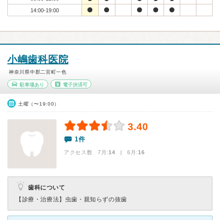
14:00-19:00
小嶋歯科医院
神奈川県中郡二宮町一色
駐車場あり
電子決済可
土曜（〜19:00）
3.40
1件
アクセス数 7月:
14
| 6月:
16
歯科について
【診療・治療法】
虫歯・親知らずの抜歯