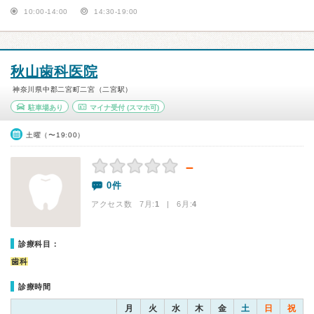
10:00-14:00
14:30-19:00
秋山歯科医院
神奈川県中郡二宮町二宮（二宮駅）
駐車場あり
マイナ受付
(スマホ可)
土曜（〜19:00）
－
0件
アクセス数 7月:
1
| 6月:
4
診療科目：
歯科
診療時間
月
火
水
木
金
土
日
祝