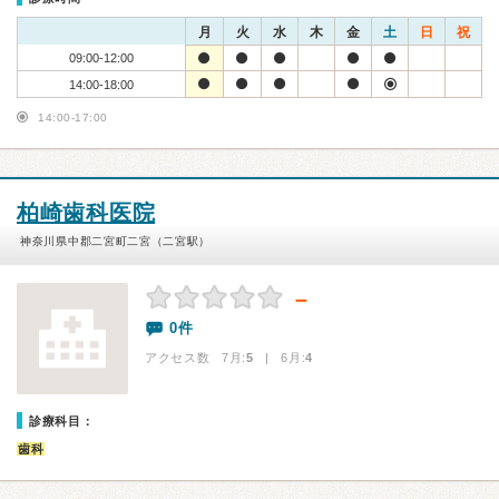
月
火
水
木
金
土
日
祝
09:00-12:00
14:00-18:00
14:00-17:00
柏崎歯科医院
神奈川県中郡二宮町二宮（二宮駅）
－
0件
アクセス数 7月:
5
| 6月:
4
診療科目：
歯科