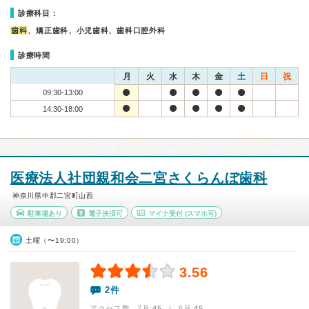
診療科目：
歯科
、矯正歯科、小児歯科、歯科口腔外科
診療時間
月
火
水
木
金
土
日
祝
09:30-13:00
14:30-18:00
医療法人社団親和会二宮さくらんぼ歯科
神奈川県中郡二宮町山西
駐車場あり
電子決済可
マイナ受付
(スマホ可)
土曜（〜19:00）
3.56
2件
アクセス数 7月:
45
| 6月:
45