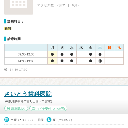
アクセス数 7月:
2
| 6月:
-
診療科目：
歯科
診療時間
月
火
水
木
金
土
日
祝
09:30-12:30
14:30-19:00
14:30-17:00
さいとう歯科医院
神奈川県中郡二宮町山西（二宮駅）
駐車場あり
マイナ受付
(スマホ可)
土曜（〜19:30）・日曜
夜（〜19:30）