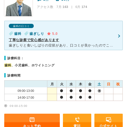
アクセス数 7月:
163
| 6月:
174
歯科の口コミ
歯科
歯ぎしり
5.0
丁寧な診察で安心感があります
歯ぎしりと食いしばりの症状があり、口コミが良かったのでこちらを受診しました。 すぐにマウスピースを作成していただきました。 マウスピースがあっているようで、食いしばりも治りました。定期検診や歯の定
診療科目：
歯科
、小児歯科、ホワイトニング
診療時間
月
火
水
木
金
土
日
祝
09:00-13:00
14:00-17:00
09:00-15:00
ネット予約
電話
公式サイト