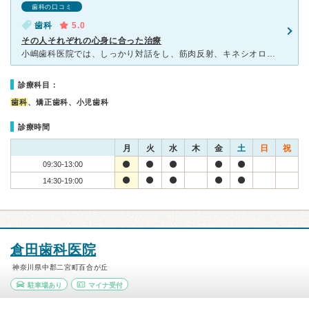
歯科の口コミ
歯科
5.0
その人それぞれの心身に合った治療
小嶋歯科医院では、しっかり対話をし、筋肉反射、キネシオロジーに近いテストをしてまずは状態を心身に問うことから入ります。 歯はセンサーであること、虫歯や痛みは自分本来の軸から外れたことを教えてくれてい
診療科目：
歯科
、矯正歯科、小児歯科
診療時間
月
火
水
木
金
土
日
祝
09:30-13:00
14:30-19:00
倉田歯科医院
神奈川県中郡二宮町百合が丘
駐車場あり
マイナ受付