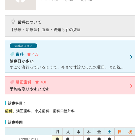
歯科について
【診療・治療法】
虫歯・親知らずの抜歯
歯科の口コミ
歯科
4.5
診療日が多い
すごく流行っているようで、今まで休診だった水曜日、また祝日も診療しています。 仕事で月によって水曜休み、土曜出勤の週があるので、すごく助かります。 ただ曜日によって先生が違うので、同じ先生がよかっ
矯正歯科
4.0
予約も取りやすいです
診療科目：
歯科
、矯正歯科、小児歯科、歯科口腔外科
診療時間
月
火
水
木
金
土
日
祝
09:00-12:00