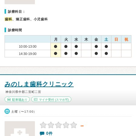
診療科目：
歯科
、矯正歯科、小児歯科
診療時間
月
火
水
木
金
土
日
祝
10:00-13:00
14:30-19:00
みのしま歯科クリニック
神奈川県中郡二宮町二宮
駐車場あり
マイナ受付
(スマホ可)
土曜（〜17:00）
－
0件