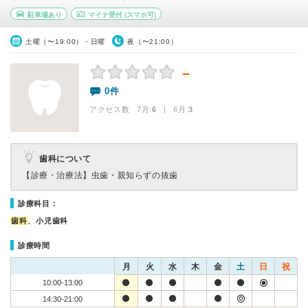
駐車場あり
マイナ受付
(スマホ可)
土曜（〜19:00）・日曜
夜（〜21:00）
－
0件
アクセス数 7月:
6
| 6月:
3
歯科について
【診療・治療法】
虫歯・親知らずの抜歯
診療科目：
歯科
、小児歯科
診療時間
月
火
水
木
金
土
日
祝
10:00-13:00
14:30-21:00