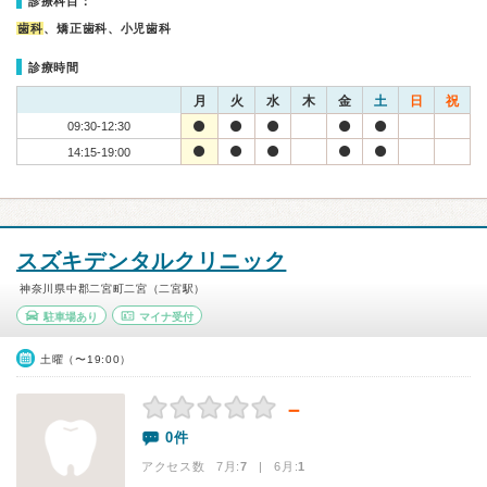
診療科目：
歯科
、矯正歯科、小児歯科
診療時間
月
火
水
木
金
土
日
祝
09:30-12:30
14:15-19:00
スズキデンタルクリニック
神奈川県中郡二宮町二宮（二宮駅）
駐車場あり
マイナ受付
土曜（〜19:00）
－
0件
アクセス数 7月:
7
| 6月:
1