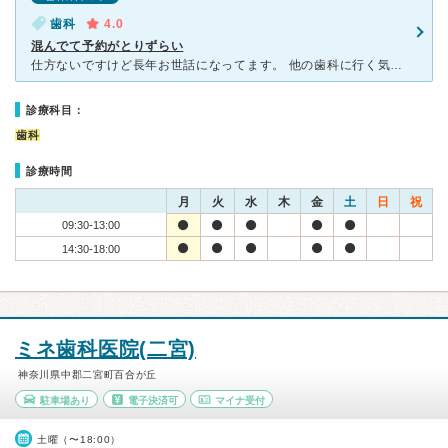
歯科
4.0
混んでて予約がとりずらい
仕方ないですけど長年お世話になってます。 他の歯科に行く気がしない 素直、真面目、優しい。 通院する中でかなり上位のなれなれしい患者です(^m^) あまり忙しすぎると疲れちゃうだろうから 評
診療科目：
歯科
診療時間
月
火
水
木
金
土
日
祝
09:30-13:00
14:30-18:00
ミネ歯科医院(二宮)
神奈川県中郡二宮町百合が丘
駐車場あり
電子決済可
マイナ受付
土曜（〜18:00）