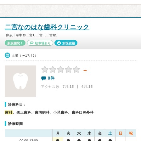
二宮なのはな歯科クリニック
神奈川県中郡二宮町二宮（二宮駅）
新規開院！
駐車場あり
女医在籍
土曜（〜17:45）
－
0件
アクセス数 7月:
15
| 6月:
15
診療科目：
歯科
、矯正歯科、歯周病科、小児歯科、歯科口腔外科
診療時間
月
火
水
木
金
土
日
祝
09:00-13:00