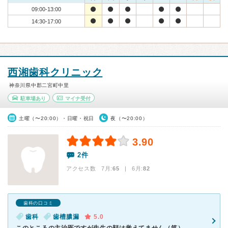
09:00-13:00
14:30-17:00
西湘歯科クリニック
神奈川県中郡二宮町中里
駐車場あり
マイナ受付
土曜（〜20:00）・日曜・祝日
夜（〜20:00）
3.90
2件
アクセス数 7月:
65
| 6月:
82
歯科の口コミ
歯科
歯槽膿漏
5.0