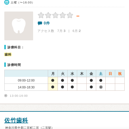
土曜（〜16:00）
－
0件
アクセス数 7月:
3
| 6月:
2
診療科目：
歯科
診療時間
月
火
水
木
金
土
日
祝
09:00-12:00
14:00-18:30
13:00-16:00
佐竹歯科
神奈川県中郡二宮町二宮（二宮駅）