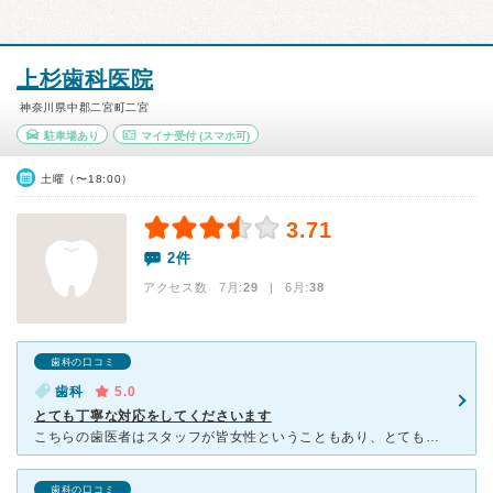
上杉歯科医院
神奈川県中郡二宮町二宮
駐車場あり
マイナ受付
(スマホ可)
土曜（〜18:00）
3.71
2件
アクセス数 7月:
29
| 6月:
38
歯科の口コミ
歯科
5.0
とても丁寧な対応をしてくださいます
こちらの歯医者はスタッフが皆女性ということもあり、とても親切で丁寧な治療をして下さいます。 突然の歯痛に悩まされた際も、営業時間外というのに処置をして下さったり患者のことを第一に考えてくれてるという
歯科の口コミ