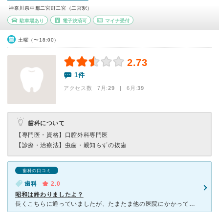
神奈川県中郡二宮町二宮（二宮駅）
駐車場あり
電子決済可
マイナ受付
土曜（〜18:00）
2.73
1件
アクセス数 7月:
29
| 6月:
39
歯科について
【専門医・資格】
口腔外科専門医
【診療・治療法】
虫歯・親知らずの抜歯
歯科の口コミ
歯科
2.0
昭和は終わりましたよ？
長くこちらに通っていましたが、たまたま他の医院にかかって、こちらの普通は普通ではなかったなと気が付きました 予約制なのに1時間や1時間半待つのは当たり前、診察室に通されてからも更に30分待ったりする