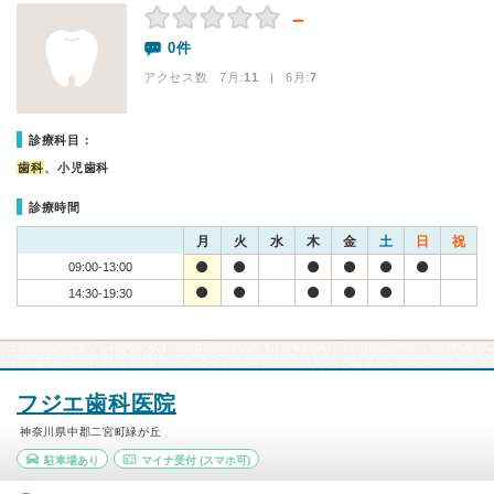
－
0件
アクセス数 7月:
11
| 6月:
7
診療科目：
歯科
、小児歯科
診療時間
月
火
水
木
金
土
日
祝
09:00-13:00
14:30-19:30
フジエ歯科医院
神奈川県中郡二宮町緑が丘
駐車場あり
マイナ受付
(スマホ可)