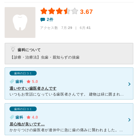
3.67
2件
アクセス数 7月:
29
| 6月:
41
歯科について
【診療・治療法】
虫歯・親知らずの抜歯
歯科の口コミ
歯科
5.0
通いやすい歯医者さんです
いつもお世話になっている歯医者さんです。 建物は緑に囲まれた大き目の一軒家という感じで、カフェに来たような気分になります。 待合室と診察室はガラスや鏡が多様してあり、明るくて住みたくなります。堅苦
歯科の口コミ
歯科
4.0
居心地が良いです…
かかりつけの歯医者が連休中に急に歯の痛みに襲われました。どうしても我慢できず、別の歯医者で診てもらおうと電話で確認をしたらすぐに診て頂けるということで、お世話になりました。何度も前を通ったことはありま