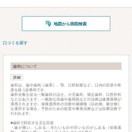
地図から病院検索
口コミを探す
歯科について
詳細
歯科は、歯や歯肉（歯茎）、顎、口腔粘膜など、口内の症状や疾
患を扱う診療科です。
歯科全般を診る一般歯科のほか、小児歯科、矯正歯科、口腔外科
などがあります。一般的な虫歯や歯周病などの治療は健康保険が
適用されますが、保険適用外の治療や補綴物（詰め物、被せ物）
を選択する場合、予防のための処置や審美治療などは自費治療で
行われます。
■歯科で対応する主な症状
・歯が痛い、しみる：冷たいものや甘いものがしみる（知覚過