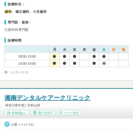
診療科目：
歯科
、矯正歯科、小児歯科
専門医・資格：
口腔外科専門医
診療時間
月
火
水
木
金
土
日
祝
09:00-13:00
14:00-19:00
14:00-18:00
湘南デンタルケアークリニック
神奈川県中郡二宮町山西
駐車場あり
電子決済可
マイナ受付
土曜（〜17:30）