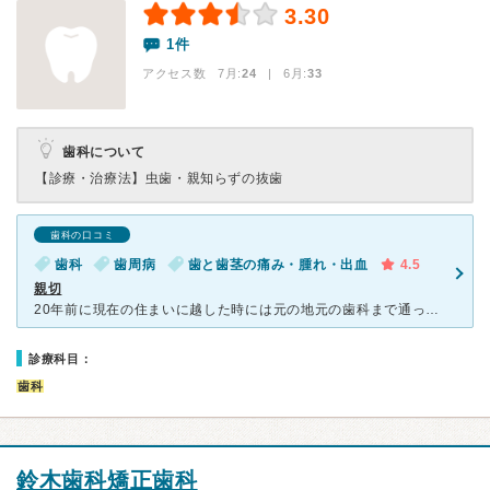
3.30
1件
アクセス数 7月:
24
| 6月:
33
歯科について
【診療・治療法】
虫歯・親知らずの抜歯
歯科の口コミ
歯科
歯周病
歯と歯茎の痛み・腫れ・出血
4.5
親切
20年前に現在の住まいに越した時には元の地元の歯科まで通ってましたが大変なんで地元の人に優しくて話をしっかり聞いてくれる歯科医師がいる歯医者は？と聞いたところこちらを紹介してもらいました。 とても親
診療科目：
歯科
鈴木歯科矯正歯科