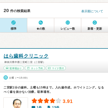
20
件の検索結果
表示順について
標準
★の数
レビュー数
新着・更新
はら歯科クリニック
神奈川県中郡二宮町二宮（二宮駅）
駐車場あり
ネット予約
マイナ受付
土曜（〜15:00）
二宮駅2分の歯科。土曜も15時まで。入れ歯作成。ホワイトニング。なる
べく歯を抜かない治療。駐車場有。
3.91
1件
19件