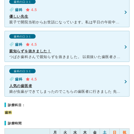
歯科の口コミ
歯科
4.5
優しい先生
親子で開院当初からお世話になっています。私は平日の午前中、子供達は夕方以降に通院する機会が多いのですが、いずれの時間帯も待合室には患者さんが大勢いる人気の歯医者さんです。予約をしていても30分は待たさ
歯科の口コミ
歯科
4.5
親知らずを抜きました！
つばさ歯科さんで親知らずを抜きました。 以前抜いた歯医者さんではものすごく腫れてしまい、寝ることすらもできないくらい痛んでしまったのですが、つばさ歯科さんで抜いたときはほぼ腫れることもなく、キレイに
歯科の口コミ
歯科
4.5
人気の歯医者
娘が虫歯ができてしまったのでこちらの歯医者に行きました 先生の対応は優しく小児でも怖がることがないよう初めて歯を削る必要がある場合は何回か歯を削る練習をしてくださいます 歯科助手の方も子供の対応に
診療科目：
歯科
診療時間
月
火
水
木
金
土
日
祝