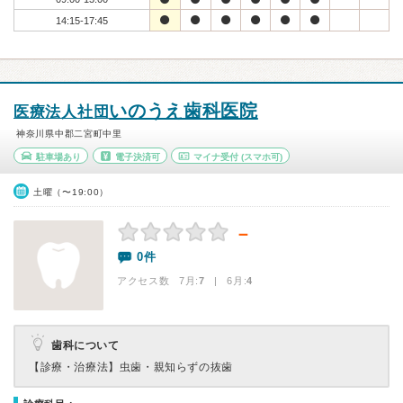
14:15-17:45
いのうえ歯科医院
医療法人社団
神奈川県中郡二宮町中里
駐車場あり
電子決済可
マイナ受付
(スマホ可)
土曜（〜19:00）
－
0件
アクセス数 7月:
7
| 6月:
4
歯科について
【診療・治療法】
虫歯・親知らずの抜歯