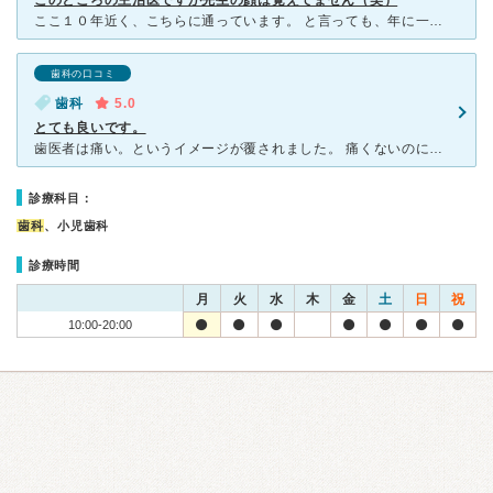
このところの主治医ですが先生の顔は覚えてません（笑）
ここ１０年近く、こちらに通っています。 と言っても、年に一度の会社の健康診断後の必要な場合にだけですが、物凄く気に入っています。 それまでの歯医者のイメージは、治療期間も長く何度も何度も通うイ
歯科の口コミ
歯科
5.0
とても良いです。
歯医者は痛い。というイメージが覆されました。 痛くないのに、きちんと施術してくれて悩んでいる箇所は全て治してくださりました。 西友の中にひっそりとある病院なので、行くのに少し勇気がいりましたが、す
診療科目：
歯科
、小児歯科
診療時間
月
火
水
木
金
土
日
祝
10:00-20:00