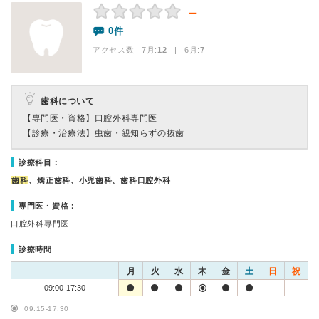
－
0件
アクセス数 7月:
12
| 6月:
7
歯科について
【専門医・資格】
口腔外科専門医
【診療・治療法】
虫歯・親知らずの抜歯
診療科目：
歯科
、矯正歯科、小児歯科、歯科口腔外科
専門医・資格：
口腔外科専門医
診療時間
月
火
水
木
金
土
日
祝
09:00-17:30
09:15-17:30