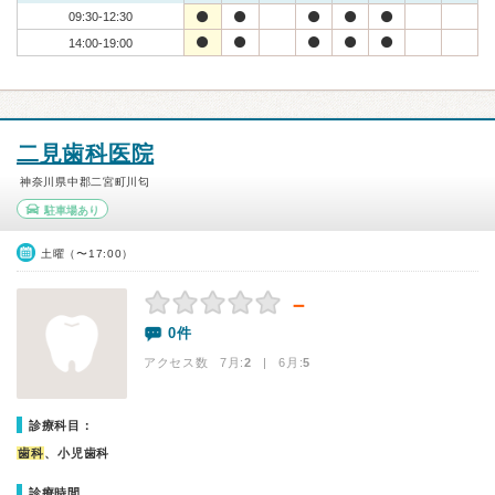
09:30-12:30
14:00-19:00
二見歯科医院
神奈川県中郡二宮町川匂
駐車場あり
土曜（〜17:00）
－
0件
アクセス数 7月:
2
| 6月:
5
診療科目：
歯科
、小児歯科
診療時間