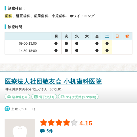
診療科目：
歯科
、矯正歯科、歯周病科、小児歯科、ホワイトニング
診療時間
月
火
水
木
金
土
日
祝
09:00-13:00
14:30-18:00
医療法人社団敬友会 小机歯科医院
神奈川県横浜市港北区小机町（小机駅）
駐車場あり
電子決済可
マイナ受付
(スマホ可)
土曜（〜18:00）
4.15
5件