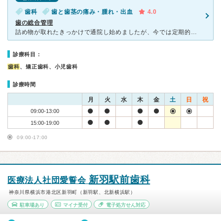
歯科
歯と歯茎の痛み・腫れ・出血
4.0
歯の総合管理
詰め物が取れたきっかけで通院し始めましたが、今では定期的に通っています。 歯科助手さんが毎回丁寧に対応、説明してくださるのでとても安心できますし、院長先生の説明もいつもわかりやすいです。 自分では
診療科目：
歯科
、矯正歯科、小児歯科
診療時間
月
火
水
木
金
土
日
祝
09:00-13:00
15:00-19:00
09:00-17:00
新羽駅前歯科
医療法人社団愛誓会
神奈川県横浜市港北区新羽町（新羽駅、北新横浜駅）
駐車場あり
マイナ受付
電子処方せん対応