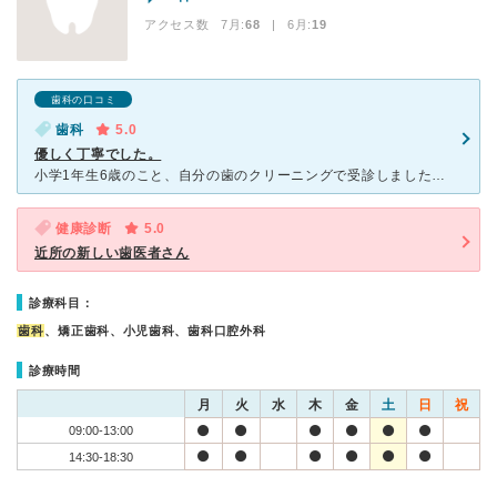
アクセス数 7月:
68
| 6月:
19
歯科の口コミ
歯科
5.0
優しく丁寧でした。
小学1年生6歳のこと、自分の歯のクリーニングで受診しました。 明るく綺麗な歯医者さんで子どもが怖がらずすんなり入りました。 まず初めに子どもを診てもらいました。虫歯はなかったので歯のお掃除とフッ素
健康診断
5.0
近所の新しい歯医者さん
診療科目：
歯科
、矯正歯科、小児歯科、歯科口腔外科
診療時間
月
火
水
木
金
土
日
祝
09:00-13:00
14:30-18:30