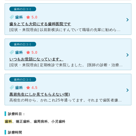
歯科の口コミ
歯科
5.0
歯をとても大切にする歯科医院です
[症状・来院理由] 以前新横浜にすんでいて職場の先輩に勧められ来院した。とても歯を大切にする先生で来院回数も初回に教えてくれるので気に入っていた。引っ越したため近くの歯医者に行ったが方針が全く異なり
歯科の口コミ
歯科
5.0
いつもお世話になっています。
[症状・来院理由] 定期検診で来院しました。 [医師の診断・治療法] 以前に抜歯した親不知の箇所がその後どうか聞かれ、特に異常なかったので、その旨伝え、見てもらったところ大丈夫とのこと。他の歯も
歯科の口コミ
歯科
4.5
黒岩先生にしか見てもらえない(笑)
高校生の時から、かれこれ25年通ってます。それまで歯医者嫌いで怖くて仕方なかったのですが、しぶしぶ伺った黒岩歯科で恐怖が無くなりました。 診察施術はベットで横になりながらになります。 ビクビクして
診療科目：
歯科
、矯正歯科、歯周病科、小児歯科
診療時間