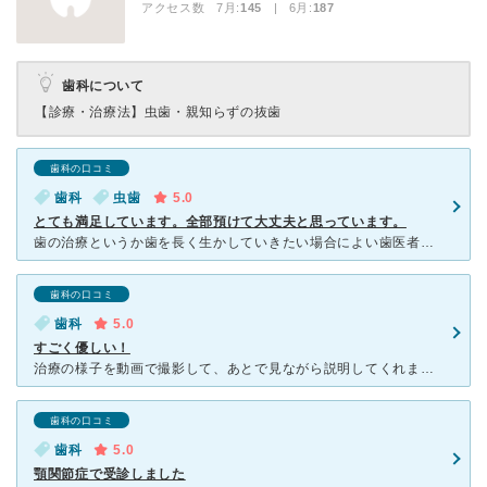
アクセス数 7月:
145
| 6月:
187
歯科について
【診療・治療法】
虫歯・親知らずの抜歯
歯科の口コミ
歯科
虫歯
5.0
とても満足しています。全部預けて大丈夫と思っています。
歯の治療というか歯を長く生かしていきたい場合によい歯医者だと思いました。 まず私の場合はですが治療自体の通院回数が少なくて済みました。 一度で終了というわけではありませんが、ある程度までは一回で治
歯科の口コミ
歯科
5.0
すごく優しい！
治療の様子を動画で撮影して、あとで見ながら説明してくれました。マイクロスコープを使ってるので、削りすぎてないというのも、嬉しかったです。 セラミックの白い歯にしてもらいましたが、通院１回だけで終わり
歯科の口コミ
歯科
5.0
顎関節症で受診しました