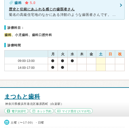
歯科
5.0
歴史と伝統にあふれる感じの歯医者さん
菊名の高級住宅地のなかにある洋館のような歯医者さんです。 北海道大学のご出身の先生は、歯医者の先生の先生のようで、他院の先生から紹介されて行ってきました。 他院で根管治療がうまくいかなくて、再
診療科目：
歯科
、小児歯科、歯科口腔外科
診療時間
月
火
水
木
金
土
日
祝
09:00-13:00
14:00-17:00
まつもと歯科
神奈川県横浜市港北区篠原西町（白楽駅）
電子決済可
ネット予約
マイナ受付
(スマホ可)
土曜（〜17:00）・日曜