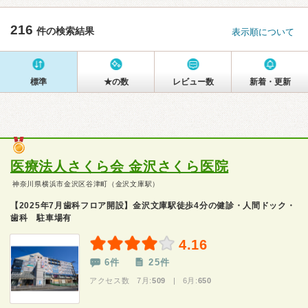
216
件の検索結果
表示順について
標準
★の数
レビュー数
新着・更新
医療法人さくら会 金沢さくら医院
神奈川県横浜市金沢区谷津町（金沢文庫駅）
【2025年7月歯科フロア開設】金沢文庫駅徒歩4分の健診・人間ドック・
歯科 駐車場有
4.16
6件
25件
アクセス数 7月:
509
| 6月:
650