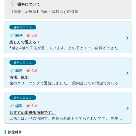
歯科について
【診療・治療法】
虫歯・親知らずの抜歯
歯科の口コミ
歯科
5.0
楽しんで通える！
5歳と4歳の子供が通っています。上の子はエール歯科ができた当初からお世話になっています。最初はどんな事をするのか分からなくて椅子に座りながらそわそわしている子供に一つ一つ器具を見せながら、こういう事を
歯科の口コミ
歯科
5.0
清潔、親切
歯のクリーニングで通院しました。 院内はとても清潔でおしゃれな雰囲気です。 各治療台？にテレビがあり、映画などを流してくれているので、ちょっとした待ち時間も飽きません。 先生は気さくで話しやすく
歯科の口コミ
歯科
5.0
おすすめ出来る病院です。
出来たばかりの病院で、内装も外装もとてもきれいです。 先生の雰囲気がよく、話が分かりやすいので、安心して治療をお願い出来ます。 歯科衛生士さんも雰囲気が良く、そこも安心のポイントです。 受付の前
診療科目：