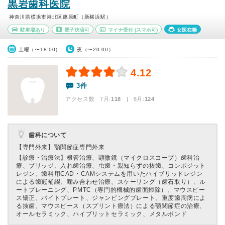
黒岩歯科医院
神奈川県横浜市港北区篠原町（新横浜駅）
駐車場あり
電子決済可
マイナ受付
(スマホ可)
女医在籍
土曜（〜18:00）
夜（〜20:00）
4.12
3件
アクセス数 7月:
118
| 6月:
124
歯科について
【専門外来】
顎関節症専門外来
【診療・治療法】
根管治療、顕微鏡（マイクロスコープ）歯科治
療、ブリッジ、入れ歯治療、虫歯・親知らずの抜歯、コンポジット
レジン、歯科用CAD・CAMシステムを用いたハイブリッドレジン
による歯冠補綴、噛み合わせ治療、スケーリング（歯石取り）、ル
ートプレーニング、PMTC（専門的機械的歯面掃除）、マウスピー
ス矯正、バイトプレート、ジャンピングプレート、重度歯周病によ
る抜歯、マウスピース（スプリント療法）による顎関節症の治療、
オールセラミック、ハイブリットセラミック、メタルボンド