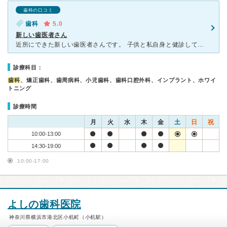
歯科の口コミ
歯科
5.0
新しい歯医者さん
近所にできた新しい歯医者さんです。 子供と私自身と健診してもらいました。 できたばかりなのでまだ中もキレイです。 スタッフの女性も先生もとても優しく丁寧に説明してもらいました。 お掃除をして頂
診療科目：
歯科
、矯正歯科、歯周病科、小児歯科、歯科口腔外科、インプラント、ホワイ
トニング
診療時間
月
火
水
木
金
土
日
祝
10:00-13:00
14:30-19:00
10:00-17:00
よしの歯科医院
神奈川県横浜市港北区小机町（小机駅）