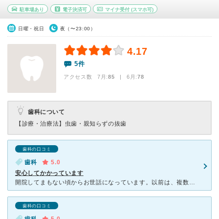
駐車場あり
電子決済可
マイナ受付
(スマホ可)
日曜・祝日
夜（〜23:00）
4.17
5件
アクセス数 7月:
85
| 6月:
78
歯科について
【診療・治療法】
虫歯・親知らずの抜歯
歯科の口コミ
歯科
5.0
安心してかかっています
開院してまもない頃からお世話になっています。以前は、複数先生がいて、年中無休で治療されてましたが、現在(2020.6)は週休2日、院長お一人で治療に当たられているようです。院長は、治療中の痛みに予め細
歯科の口コミ