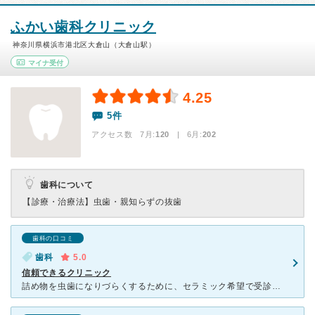
ふかい歯科クリニック
神奈川県横浜市港北区大倉山（大倉山駅）
マイナ受付
4.25
5件
アクセス数 7月:
120
| 6月:
202
歯科について
【診療・治療法】
虫歯・親知らずの抜歯
歯科の口コミ
歯科
5.0
信頼できるクリニック
詰め物を虫歯になりづらくするために、セラミック希望で受診しました。 別の歯科クリニックで不信感を感じたので、こちらにかかりました。 歯は、保険外治療だととても高いですが、ふかい先生は、今必要な治療