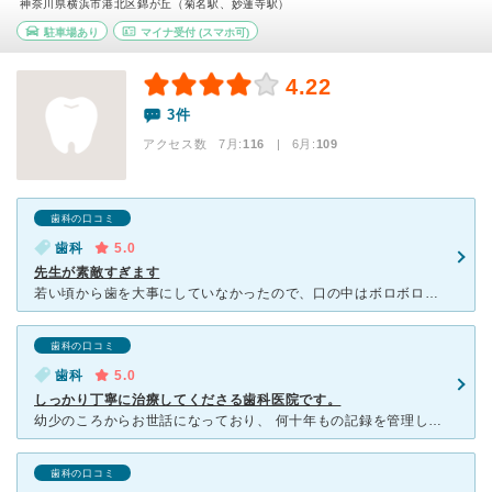
神奈川県横浜市港北区錦が丘（菊名駅、妙蓮寺駅）
駐車場あり
マイナ受付
(スマホ可)
4.22
3件
アクセス数 7月:
116
| 6月:
109
歯科の口コミ
歯科
5.0
先生が素敵すぎます
若い頃から歯を大事にしていなかったので、口の中はボロボロなので、新しい歯医者に行くたびに口の中を見られるのが恥ずかしく「酷くて驚かれる事が多いため」、紹介されたこちらをどきどきしながら受診。先生は歯科
歯科の口コミ
歯科
5.0
しっかり丁寧に治療してくださる歯科医院です。
幼少のころからお世話になっており、 何十年もの記録を管理していだだいています。 院長先生が直々に診察していただくことがほとんどです。 歯の治療のほか、顎関節症についても専門に取り組んでいらっしゃ
歯科の口コミ