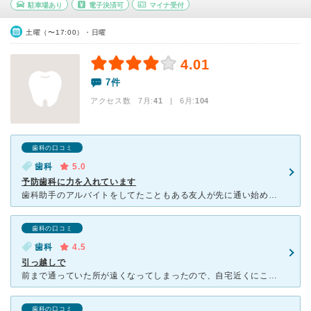
駐車場あり
電子決済可
マイナ受付
土曜（〜17:00）・日曜
4.01
7件
アクセス数 7月:
41
| 6月:
104
歯科の口コミ
歯科
5.0
予防歯科に力を入れています
歯科助手のアルバイトをしてたこともある友人が先に通い始め好評していたことを､ある日自分の奥歯に激痛が走った際に思い出してすぐにネットで電話番号を検索。急患として受診して以来（初回 来院時のみ予約なしで
歯科の口コミ
歯科
4.5
引っ越しで
前まで通っていた所が遠くなってしまったので、自宅近くにこちらの無痛治療のしていただける歯科を見つけて通いだしました。 通院の数週間前に、結婚式の為訪れた海外でのマッサージ施術による外側からの親知
歯科の口コミ