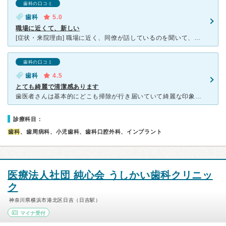
歯科の口コミ
歯科
5.0
職場に近くて、新しい
[症状・来院理由] 職場に近く、同僚が話しているのを聞いて、以前から知っていました。 一番興味があったのは、ホワイトニングだったのですが ちょっと痛みがあった歯を放置していたら、ひどいこ
歯科の口コミ
歯科
4.5
とても綺麗で清潔感あります
歯医者さんは基本的にどこも掃除が行き届いていて綺麗な印象ですが、ふかい歯科クリニックさんは、その中でも、より綺麗な気がします。 また、子連れには嬉しいことにベビーカーでも入りやすい広さが確保されてい
診療科目：
歯科
、歯周病科、小児歯科、歯科口腔外科、インプラント
医療法人社団 純心会 うしかい歯科クリニッ
ク
神奈川県横浜市港北区日吉（日吉駅）
マイナ受付