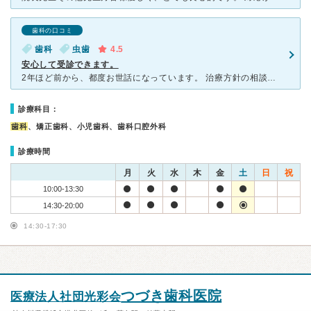
歯科の口コミ
歯科
虫歯
4.5
安心して受診できます。
2年ほど前から、都度お世話になっています。 治療方針の相談もこちらの話をよく聞いてくださり、納得して治療を始めてもらえるし、何よりも治療が丁寧で、衛生士さん達も丁寧です。 毎回の治療後の経過も良好
診療科目：
歯科
、矯正歯科、小児歯科、歯科口腔外科
診療時間
月
火
水
木
金
土
日
祝
10:00-13:30
14:30-20:00
14:30-17:30
つづき歯科医院
医療法人社団光彩会