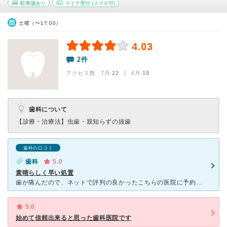
駐車場あり
マイナ受付
(スマホ可)
土曜（〜17:00）
4.03
2件
アクセス数 7月:
22
| 6月:
19
歯科について
【診療・治療法】
虫歯・親知らずの抜歯
歯科の口コミ
歯科
5.0
素晴らしく早い処置
歯が痛んだので、ネットで評判の良かったこちらの医院に予約の上、伺いました。 待ち時間はまったくなく、すぐに名前を呼ばれました。 初診の際にすべての歯と歯肉のチェックをしていただいた後、現状を詳しく
5.0
始めて信頼出来ると思った歯科医院です