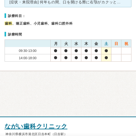
[症状・来院理由] 何年もの間、口を開ける際に右顎がカクッと音がしていました。受診した日の朝、起きると右顎が引っ掛かったように口が全く開けられなくなっていました。 [医師の診断・治療法] レント
診療科目：
歯科
、矯正歯科、小児歯科、歯科口腔外科
診療時間
月
火
水
木
金
土
日
祝
09:30-13:00
14:00-18:00
ながい歯科クリニック
神奈川県横浜市港北区日吉本町（日吉駅）