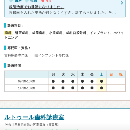
歯科
虫歯
4.5
根管治療でお世話になりました。
昔銀歯を入れた場所が何となくうずき、診てもらいました。そうしたら根っこの方まで及ぶ大きな虫歯になってしまっていました…！銀歯の裏側の方で自分では虫歯に気付かない位置でした。すぐに治療してもらいました。
診療科目：
歯科
、矯正歯科、歯周病科、小児歯科、歯科口腔外科、インプラント、ホワイ
トニング
専門医・資格：
歯科麻酔専門医、口腔インプラント専門医
診療時間
月
火
水
木
金
土
日
祝
09:30-13:00
14:30-18:00
ルトゥール歯科診療室
神奈川県横浜市港北区高田東（高田駅）