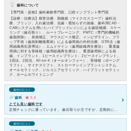
歯科について
【専門医・資格】
歯科麻酔専門医、口腔インプラント専門医
【診療・治療法】
根管治療、顕微鏡（マイクロスコープ）歯科治
療、ブリッジ、入れ歯治療、虫歯・親知らずの抜歯、歯科用CAD・
CAMシステムを用いたハイブリッドレジンによる歯冠補綴、スケー
リング（歯石取り）、ルートプレーニング、PMTC（専門的機械的
歯面掃除）、表側矯正、マウスピース矯正、インビザライン、フラ
ップ手術（歯肉剥離掻爬術）による歯周病の外科治療、GTR法（歯
周組織再生誘導法）、エムドゲイン（歯周組織再生療法）、重度歯
周病に対する骨移植（歯周組織再生療法）、重度歯周病による抜
歯、インプラント、1ピースインプラント、2ピースインプラント、
1回法、2回法、All-on-4（オールオンフォー）、骨移植（ボーング
ラフト）、サイナスリフト、ストローマンインプラントシステム、
オールセラミック、ジルコニアセラミック、ハイブリットセラミッ
ク、ホームホワイトニング
歯科の口コミ
歯科
5.0
とても良い歯科です
定期チェックに通っています。 歯石取りが主ですが、定期的にレントゲンなどで詳しいチェックもしてくれます。 一度虫歯にもなりましたが、先生から丁寧に説明いただき、削っていただきました。 院内はとて
歯科の口コミ