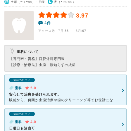
土曜（〜17:00）・日曜
夜（〜20:00）
3.97
4件
アクセス数 7月:
88
| 6月:
67
歯科について
【専門医・資格】
口腔外科専門医
【診療・治療法】
虫歯・親知らずの抜歯
歯科の口コミ
歯科
5.0
安心して治療を受けられます。
以前から、何回か虫歯治療や歯のクリーニング等でお世話になっています。 今回は、上歯の親知らずの抜歯で伺いました。 予約して行ったので、待ち時間はほとんどありませんでした。 親知らずの抜歯は、初め
歯科の口コミ
歯科
4.0
日曜日も診察可