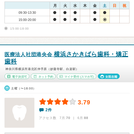
月
火
水
木
金
土
日
祝
09:30-13:30
15:00-20:00
15:00-18:00
横浜さかきばら歯科・矯正
医療法人社団港央会
歯科
神奈川県横浜市港北区仲手原（妙蓮寺駅、白楽駅）
電子決済可
ネット予約
マイナ受付
(スマホ可)
女医在籍
土曜（〜18:00）
3.79
2件
アクセス数 7月:
70
| 6月:
88