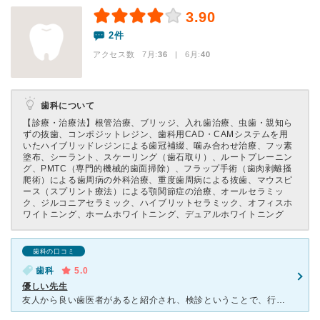
3.90
2件
アクセス数 7月:
36
| 6月:
40
歯科について
【診療・治療法】
根管治療、ブリッジ、入れ歯治療、虫歯・親知ら
ずの抜歯、コンポジットレジン、歯科用CAD・CAMシステムを用
いたハイブリッドレジンによる歯冠補綴、噛み合わせ治療、フッ素
塗布、シーラント、スケーリング（歯石取り）、ルートプレーニン
グ、PMTC（専門的機械的歯面掃除）、フラップ手術（歯肉剥離掻
爬術）による歯周病の外科治療、重度歯周病による抜歯、マウスピ
ース（スプリント療法）による顎関節症の治療、オールセラミッ
ク、ジルコニアセラミック、ハイブリットセラミック、オフィスホ
ワイトニング、ホームホワイトニング、デュアルホワイトニング
歯科の口コミ
歯科
5.0
優しい先生
友人から良い歯医者があると紹介され、検診ということで、行って来ました。色々虫歯など見つかってしまい…。とにかく、歯医者が苦手な私なので、凄く怖くなってしまいました。今の歯の状態、これからの治療方針など