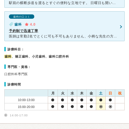
駅前の横断歩道を渡るとすぐの便利な立地です。 日曜日も開いているのと、平日も20時までやっているので、働いてる方も行きやすいです。 先生方や衛生士さんも、とても気さくで話しやすい雰囲気です。 受
歯科の口コミ
歯科
4.0
予約制で迅速丁寧
医師は常勤2名でとくに可も不可もありません、小柄な先生の方がやや丁寧です 説明は細かくありますし、疑問点にもちゃんと応えてくれます 予約制なので待ち時間は殆どありませんが、大体次回は一週間先以降に
診療科目：
歯科
、矯正歯科、小児歯科、歯科口腔外科
専門医・資格：
口腔外科専門医
診療時間
月
火
水
木
金
土
日
祝
10:00-13:00
15:00-20:00
14:00-17:00