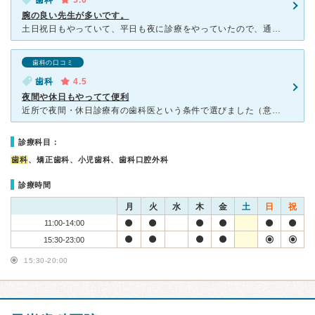
歯科
5.0
腕の良い先生が多いです。
土日祝日もやっていて、平日も夜に診療をやっていたので、通院していました。 最初に担当してもらっていた先生は、余計なことは話しませんがませんが、きちんと話を聞いてくださり、説明も丁寧にわかりやすくして
歯科の口コミ
歯科
4.5
夜間や休日もやってて便利
近所で夜間・休日診療有の歯科医という条件で選びました（意外に少ないです）。 院長が若くイケメンで雑誌などのメディアに出ており、軽薄な印象を勝手に抱いてしまい最初は不安でした。ですが、スタッフや医師の
診療科目：
歯科
、矯正歯科、小児歯科、歯科口腔外科
診療時間
月
火
水
木
金
土
日
祝
11:00-14:00
15:30-23:00
15:30-20:00