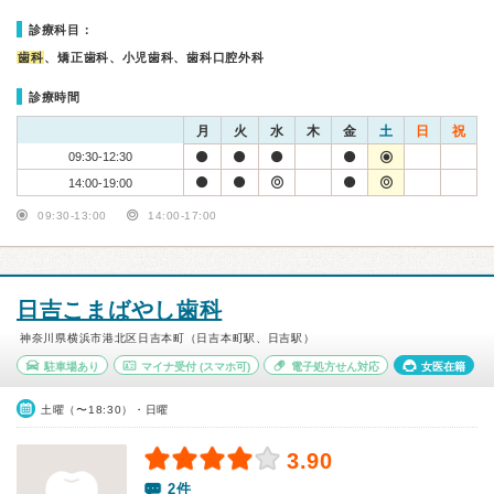
診療科目：
歯科
、矯正歯科、小児歯科、歯科口腔外科
診療時間
月
火
水
木
金
土
日
祝
09:30-12:30
14:00-19:00
09:30-13:00
14:00-17:00
日吉こまばやし歯科
神奈川県横浜市港北区日吉本町（日吉本町駅、日吉駅）
駐車場あり
マイナ受付
(スマホ可)
電子処方せん対応
女医在籍
土曜（〜18:30）・日曜
3.90
2件