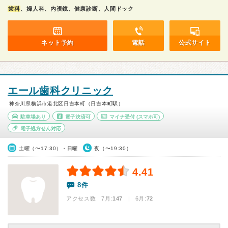
歯科
、婦人科、内視鏡、健康診断、人間ドック
ネット予約
電話
公式サイト
エール歯科クリニック
神奈川県横浜市港北区日吉本町（日吉本町駅）
駐車場あり
電子決済可
マイナ受付
(スマホ可)
電子処方せん対応
土曜（〜17:30）・日曜
夜（〜19:30）
4.41
8件
アクセス数 7月:
147
| 6月:
72