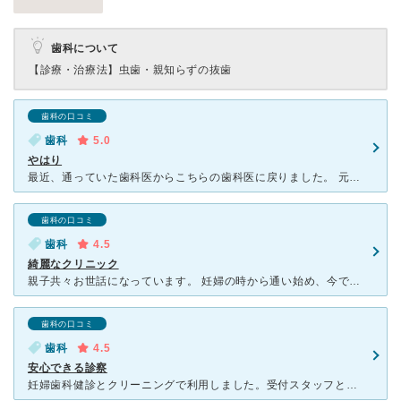
歯科について
【診療・治療法】
虫歯・親知らずの抜歯
歯科の口コミ
歯科
5.0
やはり
最近、通っていた歯科医からこちらの歯科医に戻りました。 元々は数年前に通っていたのですが、歯が痛くなり近所の 歯科医に通い治療をしていたのですが何かイマイチ、 今回は違う歯を治療してもらうために
歯科の口コミ
歯科
4.5
綺麗なクリニック
親子共々お世話になっています。 妊婦の時から通い始め、今では子供1人で受診出来るようになりました。 遠くからも通う方がいる程、先生の腕はいいようです。 とても綺麗で清潔感のあるクリニックです。
歯科の口コミ
歯科
4.5
安心できる診察
妊婦歯科健診とクリーニングで利用しました。受付スタッフとても感じが良いです。待合室はキッズスペースもあり広く清潔感があります。 人気の歯医者さんのようで予約を取るのが大変でしたが、待ち時間はほとんど