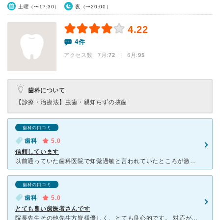
土曜（〜17:30）
夜（〜20:00）
4.22
4件
アクセス数 7月:
72
| 6月:
95
歯科について
【診療・治療法】
虫歯・親知らずの抜歯
歯科の口コミ
歯科
5.0
信頼しています
以前通っていた歯科医院で知覚過敏と言われていたところが激痛になり、引越しをきっかけにうしかい歯科さんに駆け込みました。 そこで初めて、歯の神経が死にかけていることがわかりました。 相談の結果、わた
歯科の口コミ
歯科
5.0
とても良い歯医者さんです
院長先生その他先生方皆様優しく、とても良心的です。 対応が誰一人嫌な感じがなく、丁寧だったのが印象的でした。 遠くへ引っ越してしまい通えなくなった今も、一番良い歯医者さんだったなぁと思い出