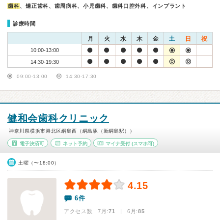
歯科
、矯正歯科、歯周病科、小児歯科、歯科口腔外科、インプラント
診療時間
月
火
水
木
金
土
日
祝
10:00-13:00
14:30-19:30
09:00-13:00
14:30-17:30
健和会歯科クリニック
神奈川県横浜市港北区綱島西（綱島駅（新綱島駅））
電子決済可
ネット予約
マイナ受付
(スマホ可)
土曜（〜18:00）
4.15
6件
アクセス数 7月:
71
| 6月:
85