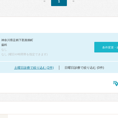
«
1
»
神奈川県足柄下郡真鶴町
歯科
条件変更・
なし
なし (曜日や時間帯を指定できます)
土曜日診療で絞り込む (2件)
日曜日診療で絞り込む (0件)