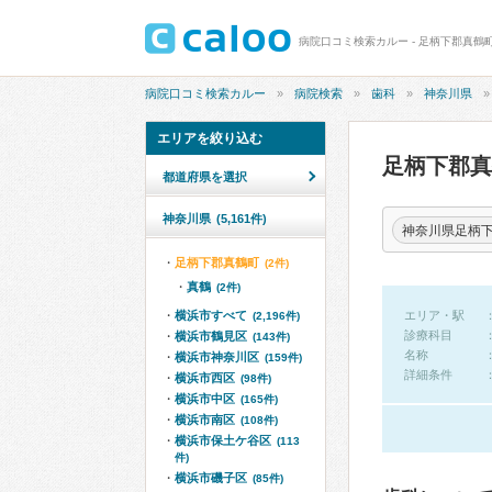
病院口コミ検索カルー - 足柄下郡真鶴
病院口コミ検索カルー
病院検索
歯科
神奈川県
エリアを絞り込む
足柄下郡
都道府県を選択
神奈川県
(5,161件)
神奈川県足柄
足柄下郡真鶴町
(2件)
真鶴
(2件)
横浜市すべて
エリア・駅
(2,196件)
診療科目
横浜市鶴見区
(143件)
名称
横浜市神奈川区
(159件)
詳細条件
横浜市西区
(98件)
横浜市中区
(165件)
横浜市南区
(108件)
横浜市保土ケ谷区
(113
件)
横浜市磯子区
(85件)