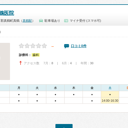
鶴医院
下郡真鶴町真鶴（
真鶴駅
）
駐車場あり
マイナ受付 (スマホ可)
0）
－
口コミ0件
診療科：
歯科
アクセス数 7月：
8
| 6月：
4
| 年間：
30
月
火
水
木
金
土
●
●
●
●
●
●
14:00-16:30
●
●
●
●