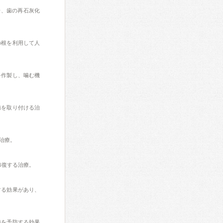
せ、歯の再石灰化
の根を利用して人
を作製し、噛む機
歯を取り付ける治
治療。
修復する治療。
する効果があり、
歯を予防する効果