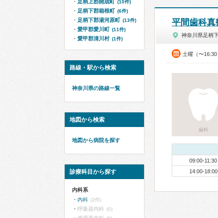
足柄上郡開成町
(10件)
足柄下郡箱根町
(6件)
足柄下郡湯河原町
(13件)
平間歯科真
愛甲郡愛川町
(11件)
神奈川県足柄
愛甲郡清川村
(1件)
土曜（〜16:3
路線・駅から検索
神奈川県の路線一覧
地図から検索
歯科
地図から病院を探す
09:00-11:30
診療科目から探す
14:00-18:00
内科系
内科
(2件)
呼吸器内科
(0)