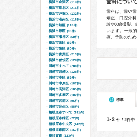
歯科につい
横浜市金沢区
(113件)
横浜市港北区
(216件)
歯科は、歯や歯
横浜市戸塚区
(132件)
矯正、口腔外科
横浜市港南区
(118件)
診やX線撮影、
横浜市旭区
(118件)
います。一般
横浜市緑区
(95件)
療、予防のため
横浜市瀬谷区
(60件)
横浜市栄区
(52件)
横浜市泉区
(80件)
横浜市青葉区
(213件)
横浜市都筑区
(128件)
川崎市すべて
(788件)
川崎市川崎区
(128件)
川崎市幸区
(82件)
川崎市中原区
(187件)
川崎市高津区
(105件)
川崎市多摩区
(102件)
標準
川崎市宮前区
(96件)
川崎市麻生区
(88件)
相模原市すべて
(381件)
相模原市緑区
1-2
(72件)
件 / 2件中
相模原市中央区
(142件)
相模原市南区
(167件)
横須賀市
(223件)