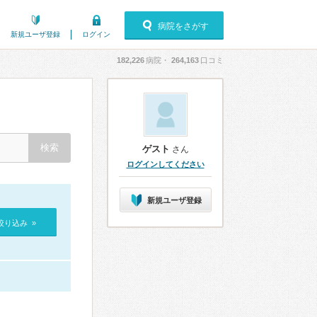
病院をさがす
新規ユーザ登録
ログイン
182,226
病院・
264,163
口コミ
ゲスト
さん
ログインしてください
新規ユーザ登録
絞り込み »