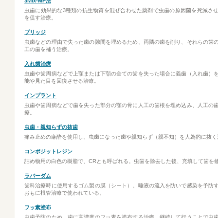
3Mix-MP法
虫歯に効果的な3種類の抗生物質を混ぜ合わせた薬剤で虫歯の原因菌を死滅さ
を促す治療。
ブリッジ
虫歯などの理由で失った歯の隙間を埋めるため、両隣の歯を削り、それらの歯
工の歯を補う治療。
入れ歯治療
虫歯や歯周病などで上顎または下顎の全ての歯を失った場合に義歯（入れ歯）
能や見た目を回復させる治療。
インプラント
虫歯や歯周病などで歯を失った部分の顎の骨に人工の歯根を埋め込み、人工の
療。
虫歯・親知らずの抜歯
痛み止めの麻酔を使用し、虫歯になった歯や親知らず（親不知）を人為的に抜く
コンポジットレジン
詰め物用の白色の樹脂で、CRとも呼ばれる。虫歯を除去した後、充填して歯を
ラバーダム
歯科治療時に使用するゴム製の膜（シート）。唾液の流入を防いで感染を予防
おもに根管治療で使われている。
フッ素塗布
虫歯予防のため、歯に高濃度のフッ素を塗布する治療。継続して行うことで虫