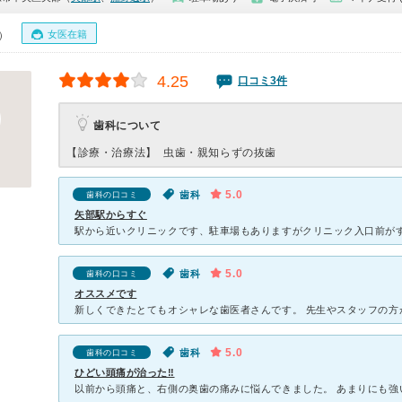
女医在籍
0）
4.25
口コミ3件
歯科について
【診療・治療法】
虫歯・親知らずの抜歯
5.0
歯科
歯科の口コミ
矢部駅からすぐ
5.0
歯科
歯科の口コミ
オススメです
5.0
歯科
歯科の口コミ
ひどい頭痛が治った‼️