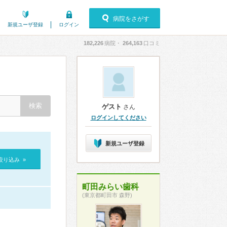
病院をさがす
新規ユーザ登録
ログイン
182,226
病院・
264,163
口コミ
ゲスト
さん
ログインしてください
新規ユーザ登録
絞り込み »
町田みらい歯科
(東京都町田市 森野)