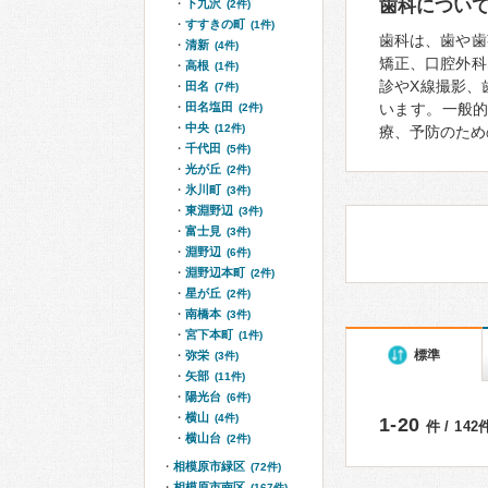
歯科につい
下九沢
(2件)
すすきの町
(1件)
歯科は、歯や歯
清新
(4件)
矯正、口腔外科
高根
(1件)
診やX線撮影、
田名
(7件)
田名塩田
います。一般
(2件)
中央
(12件)
療、予防のため
千代田
(5件)
光が丘
(2件)
氷川町
(3件)
東淵野辺
(3件)
富士見
(3件)
淵野辺
(6件)
淵野辺本町
(2件)
星が丘
(2件)
南橋本
(3件)
宮下本町
(1件)
標準
弥栄
(3件)
矢部
(11件)
陽光台
(6件)
横山
(4件)
1-20
件 / 14
横山台
(2件)
相模原市緑区
(72件)
相模原市南区
(167件)