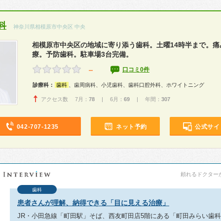
科
神奈川県相模原市中央区 中央
相模原市中央区の地域に寄り添う歯科。土曜14時半まで。痛
療。予防歯科。駐車場3台完備。
－
口コミ0件
診療科：
歯科
、歯周病科、小児歯科、歯科口腔外科、ホワイトニング
アクセス数 7月：
78
| 6月：
69
| 年間：
307
042-707-1235
ネット予約
公式サイ
頼れるドクターが教
歯科
患者さんが理解、納得できる「目に見える治療」
JR・小田急線「町田駅」そば、西友町田店5階にある「町田みらい歯