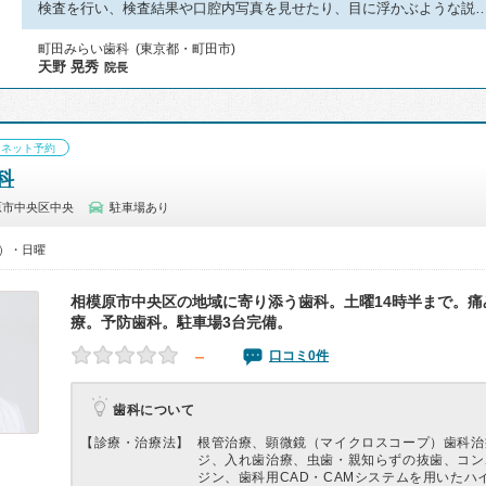
検査を行い、検査結果や口腔内写真を見せたり、目に浮かぶような説
町田みらい歯科 (東京都・町田市)
天野 晃秀
院長
ネット予約
科
原市中央区中央
駐車場あり
0）・日曜
相模原市中央区の地域に寄り添う歯科。土曜14時半まで。痛
療。予防歯科。駐車場3台完備。
－
口コミ0件
歯科について
【診療・治療法】
根管治療、顕微鏡（マイクロスコープ）歯科治
ジ、入れ歯治療、虫歯・親知らずの抜歯、コン
ジン、歯科用CAD・CAMシステムを用いたハ