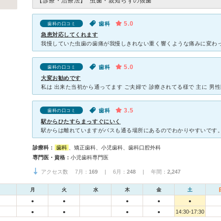
【診療・治療法】
虫歯・親知らずの抜歯
5.0
歯科
歯科の口コミ
急患対応してくれます
5.0
歯科
歯科の口コミ
大変お勧めです
3.5
歯科
歯科の口コミ
駅からひたすらまっすぐにいく
診療科：
歯科
、矯正歯科、小児歯科、歯科口腔外科
専門医・資格：
小児歯科専門医
アクセス数 7月：
169
| 6月：
248
| 年間：
2,247
月
火
水
木
金
土
●
●
●
●
●
14:30-17:30
●
●
●
●