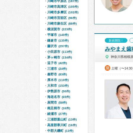
川崎市中原区
(187件)
川崎市高津区
(105件)
川崎市多摩区
(102件)
川崎市宮前区
(96件)
川崎市麻生区
(88件)
横須賀市
(223件)
平塚市
(140件)
鎌倉市
(135件)
新規開院！
藤沢市
(297件)
みやまえ歯
小田原市
(113件)
神奈川県相模
茅ヶ崎市
(134件)
逗子市
(42件)
土曜（〜14:3
三浦市
(24件)
秦野市
(83件)
厚木市
(110件)
大和市
(153件)
伊勢原市
(50件)
海老名市
(65件)
座間市
(58件)
南足柄市
(16件)
綾瀬市
(27件)
三浦郡葉山町
(13件)
高座郡寒川町
(16件)
中郡大磯町
(13件)