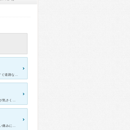
駅から近いクリニックです、駐車場もありますがクリニック入口前がすぐ道路なので駐輪はしにくいかもです。 最近できたクリニックでとても綺麗です。カフェにいるかのような落ち着いた雰囲気で良い意味で歯科っぽ
新しくできたとてもオシャレな歯医者さんです。 先生やスタッフの方が気さくで、とても雰囲気がいいです。 時間をとって説明してくださり、丁寧に治療して頂けるので安心できます。 先生は特にかみ合わせが
以前から頭痛と、右側の奥歯の痛みに悩んできました。 あまりにも強い痛みに耐えかねて、yスマートデンタルクリニックに連絡したところ、とても感じの良い受付のかたが、すぐに予約を取って下さりました。治療の