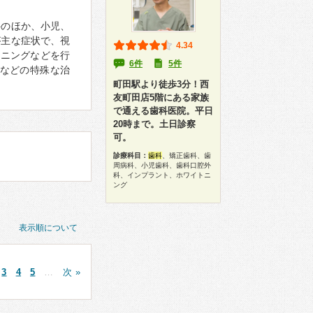
科のほか、小児、
が主な症状で、視
4.34
ーニングなどを行
6件
5件
などの特殊な治
町田駅より徒歩3分！西
友町田店5階にある家族
で通える歯科医院。平日
20時まで。土日診察
可。
診療科目：
歯科
、矯正歯科、歯
周病科、小児歯科、歯科口腔外
科、インプラント、ホワイトニ
ング
表示順について
3
4
5
…
次 »