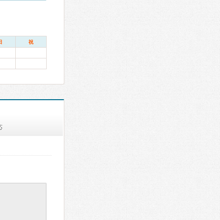
日
祝
応