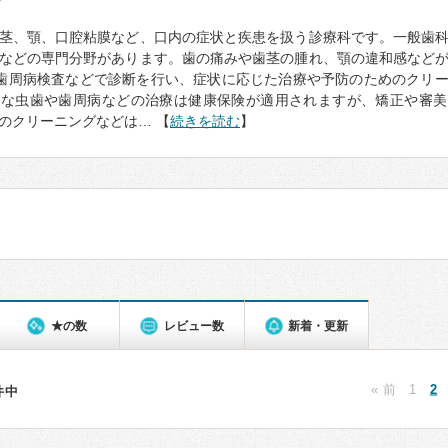
て
茎、顎、口腔粘膜など、口内の症状と疾患を扱う診療科です。一般歯
などの専門分野があります。歯の痛みや歯茎の腫れ、顎の違和感など
歯周病検査などで診断を行い、症状に応じた治療や予防のためのクリ
的な虫歯や歯周病などの治療は健康保険が適用されますが、矯正や審美
のクリーニングなどは… 【
続きを読む
】
★の数
レビュー数
新着・更新
« 前
1
2
2件中