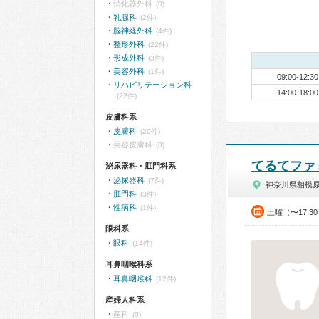
消化器外科
(0)
乳腺科
(2件)
脳神経外科
(4件)
整形外科
(22件)
形成外科
(3件)
美容外科
(1件)
09:00-12:30
リハビリテーション科
14:00-18:00
(22件)
皮膚科系
皮膚科
(20件)
美容皮膚科
(0)
てるてファ
泌尿器科・肛門科系
泌尿器科
(7件)
神奈川県相模
肛門科
(3件)
性病科
(1件)
土曜（〜17:3
眼科系
眼科
(14件)
耳鼻咽喉科系
耳鼻咽喉科
(12件)
産婦人科系
産科
(0)