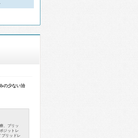
…
みの少ない治
療、ブリッ
ポジットレ
イブリッドレ