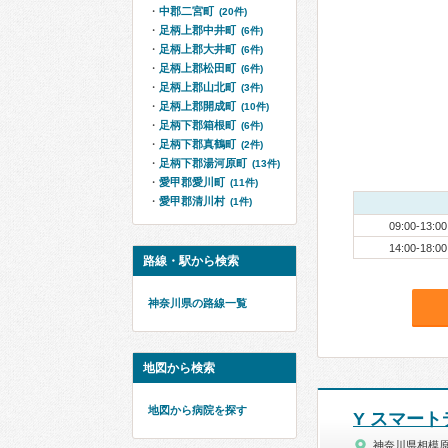
中郡二宮町
(20件)
足柄上郡中井町
(6件)
足柄上郡大井町
(6件)
足柄上郡松田町
(6件)
足柄上郡山北町
(3件)
足柄上郡開成町
(10件)
足柄下郡箱根町
(6件)
足柄下郡真鶴町
(2件)
足柄下郡湯河原町
(13件)
愛甲郡愛川町
(11件)
愛甲郡清川村
(1件)
09:00-13:00
14:00-18:00
路線・駅から検索
神奈川県の路線一覧
地図から検索
地図から病院を探す
Y スマー
神奈川県相模