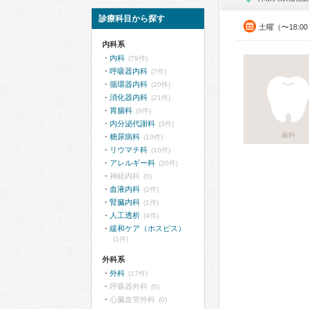
診療科目から探す
土曜（〜18:0
内科系
内科
(79件)
呼吸器内科
(7件)
循環器内科
(20件)
消化器内科
(21件)
胃腸科
(9件)
内分泌代謝科
(3件)
歯科
糖尿病科
(10件)
リウマチ科
(10件)
アレルギー科
(20件)
神経内科
(0)
血液内科
(2件)
腎臓内科
(1件)
人工透析
(4件)
緩和ケア（ホスピス）
(1件)
外科系
外科
(17件)
呼吸器外科
(0)
心臓血管外科
(0)