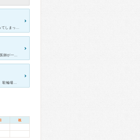
我慢していた虫歯の歯痛が我慢しきれない重く響くような痛みに変わってしまったため、受診当日の朝からその日に診てくれる歯科医を電話で探していましたがなかなか見つからず。 ファミリー歯科ということで私
私は 出来た当初から通ってます ご夫婦で 診療されてる様で 主に 男性医師が一般で女性医師が子供の治療をしている様に感じました 号泣してる子供には助手の方がぬいぐるみやおもちゃで気を引きつけ
駅からは離れていますがバスも通る場所にあるのでわかりやすいです。 駐輪場や駐車場完備です。 中にはいると子供が喜ぶであろう遊具があり公園の遊具のようです。 治療中はこどもを見ていてくれるので助か
日
祝