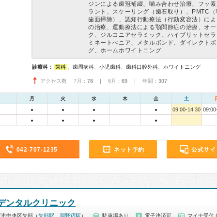
ジンによる歯冠補綴、噛み合わせ治療、フッ素
ラント、スケーリング（歯石取り）、PMTC
歯面掃除）、認知行動療法（行動変容法）によ
の治療、運動療法による顎関節症の治療、オー
ク、ジルコニアセラミック、ハイブリットセラ
ミネートべニア、メタルボンド、ダイレクトボ
グ、ホームホワイトニング
診療科：
歯科
、歯周病科、小児歯科、歯科口腔外科、ホワイトニング
アクセス数 7月：
78
| 6月：
69
| 年間：
307
月
火
水
木
金
土
09:00-14:30
09:00
●
●
●
●
●
●
●
●
042-707-1235
ネット予約
公式サイ
トデンタルクリニック
原市中央区矢部（
矢部駅
、
淵野辺駅
）
駐車場あり
電子決済可
マイナ受付 