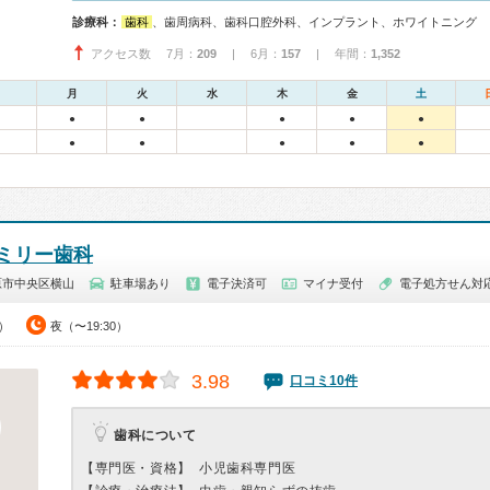
診療科：
歯科
、歯周病科、歯科口腔外科、インプラント、ホワイトニング
アクセス数 7月：
209
| 6月：
157
| 年間：
1,352
月
火
水
木
金
土
●
●
●
●
●
●
●
●
●
●
ミリー歯科
原市中央区横山
駐車場あり
電子決済可
マイナ受付
電子処方せん対
0）
夜（〜19:30）
3.98
口コミ10件
歯科について
【専門医・資格】
小児歯科専門医