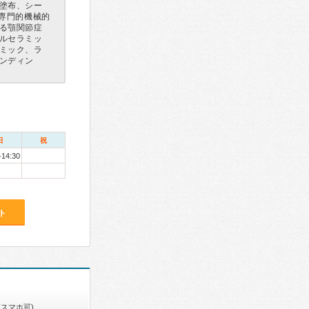
塗布、シー
（専門的機械的
る顎関節症
ルセラミッ
ミック、ラ
ンディン
日
祝
-14:30
ト
(スマホ可)