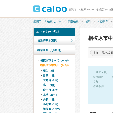
病院口コミ検索カルー - 相模原市中央
病院口コミ検索カルー
病院検索
歯科
神奈川県
エリアを絞り込む
相模原市
都道府県を選択
神奈川県
(5,161件)
神奈川県相模
相模原市すべて
(381件)
相模原市中央区
(142件)
相生
(3件)
エリア・駅
青葉
(1件)
診療科目
大野台
(2件)
名称
小山
(3件)
詳細条件
鹿沼台
(8件)
上溝
(21件)
共和
(1件)
小町通
(1件)
相模原
(17件)