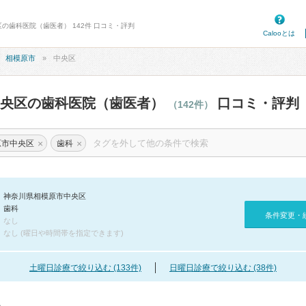
区の歯科医院（歯医者） 142件 口コミ・評判
Calooとは
相模原市
中央区
中央区の歯科医院（歯医者）
口コミ・評判
（142件）
×
×
原市中央区
歯科
神奈川県相模原市中央区
歯科
条件変更・
なし
なし (曜日や時間帯を指定できます)
土曜日診療で絞り込む (133件)
日曜日診療で絞り込む (38件)