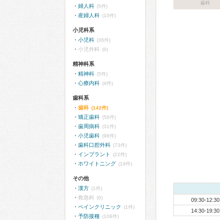
歯科
婦人科
(5件)
産婦人科
(10件)
小児科系
小児科
(36件)
小児外科
(0)
精神科系
精神科
(5件)
心療内科
(4件)
歯科系
歯科
(142件)
矯正歯科
(56件)
歯周病科
(31件)
小児歯科
(98件)
歯科口腔外科
(73件)
インプラント
(22件)
ホワイトニング
(19件)
その他
漢方
(1件)
救急科
(0)
09:30-12:30
ペインクリニック
(1件)
14:30-19:30
予防接種
(108件)