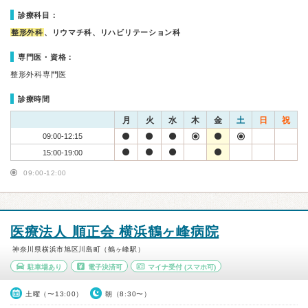
診療科目：
整形外科
、リウマチ科、リハビリテーション科
専門医・資格：
整形外科専門医
診療時間
月
火
水
木
金
土
日
祝
09:00-12:15
15:00-19:00
09:00-12:00
医療法人 順正会 横浜鶴ヶ峰病院
神奈川県横浜市旭区川島町（鶴ヶ峰駅）
駐車場あり
電子決済可
マイナ受付
(スマホ可)
土曜（〜13:00）
朝（8:30〜）