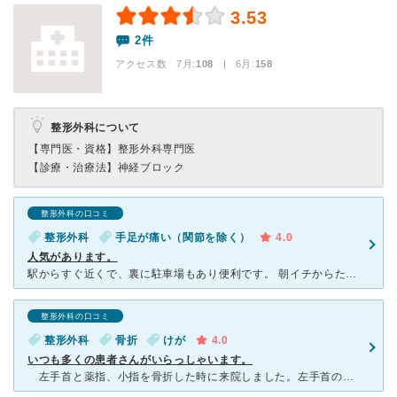
3.53
2件
アクセス数 7月:
108
| 6月:
158
整形外科について
【専門医・資格】
整形外科専門医
【診療・治療法】
神経ブロック
整形外科の口コミ
整形外科
手足が痛い（関節を除く）
4.0
人気があります。
駅からすぐ近くで、裏に駐車場もあり便利です。 朝イチからたくさんの患者さんがいます。 二階にリハビリ施設があるのでそちらに行かれるお年寄りが多く、診察は気になるほど待ちません。 先生は年配の男の
整形外科の口コミ
整形外科
骨折
けが
4.0
いつも多くの患者さんがいらっしゃいます。
左手首と薬指、小指を骨折した時に来院しました。左手首のレントゲンを撮った際に開口一番「りっぱな骨だね〜」とユーモアのある先生でした（笑） こちらの病院では二階にリハビリ施設かあります。私は温