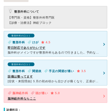
整形外科について
【専門医・資格】
整形外科専門医
【診療・治療法】
神経ブロック
整形外科の口コミ
整形外科
けが
4.5
即日対応でありがたいです
脳外科がメインですが整形外科もあるので行きました。予約なしで病院に行きました。先生は丁寧です。当日レントゲン対応、翌日ＭＲＩ検査対応をしてもらいました。検査結果も即日説明いただきました。次回通院が予約
整形外科の口コミ
整形外科
関節炎
手足の関節が痛い
3.5
設備は整ってます
[症状・来院理由] ５月の初め頃から左ひざが痛くなり、正座ができなくなっていました。少し様子を見ていましたが、 いっこうによくならず、２週間くらいしたら膝が腫れて（むくんで）いたので、近所で整形外
脳神経外科
頭が痛い
5.0
脳神経外科ならここ
診療科目：