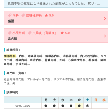
意識不明の重症になり搬送された病院がこちらでした。 ICU（人工呼吸器あり）→HCU→一般病棟と順調に回復していき死亡は避けられましたが、入院一ヶ月くらいの時に三次病院という理由で転院の話が来ました
内科
誤嚥性肺炎
5.0
感謝
小児外科
虫垂炎（盲腸炎）
5.0
匠の技
診療科目：
整形外科
、内科、呼吸器内科、循環器内科、消化器内科、内分泌代謝科、リウ
マチ科、神経内科、血液内科、腎臓内科、外科、心臓血管外科、乳腺科、脳神
経外科、形成外科…
専門医・資格：
総合内科専門医、アレルギー専門医、リウマチ専門医、感染症専門医、血液専
門医、外…
診療時間
月
火
水
木
金
土
日
祝
09:00-17:00