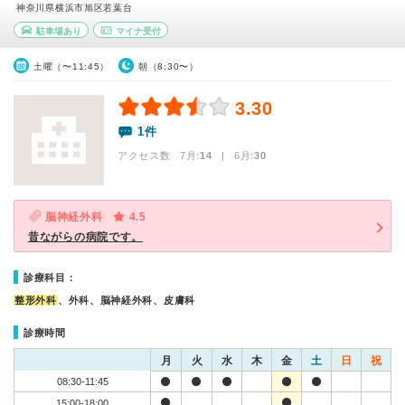
神奈川県横浜市旭区若葉台
駐車場あり
マイナ受付
土曜（〜11:45）
朝（8:30〜）
3.30
1件
アクセス数 7月:
14
| 6月:
30
脳神経外科
4.5
昔ながらの病院です。
診療科目：
整形外科
、外科、脳神経外科、皮膚科
診療時間
月
火
水
木
金
土
日
祝
08:30-11:45
15:00-18:00