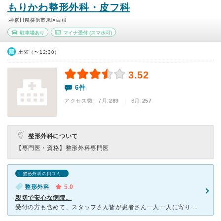
もりかわ整形外科・皮フ科
神奈川県横浜市旭区白根
駐車場あり
マイナ受付
(スマホ可)
土曜（〜12:30）
3.52
6件
アクセス数 7月:
289
| 6月:
257
整形外科について
【専門医・資格】
整形外科専門医
整形外科の口コミ
整形外科
5.0
親切で安心な病院。
受付の方も含めて、スタッフさん皆が患者さん一人一人に寄り添った対応をしてくれると感じました。高齢の方への対応などを見ているとほっこりします。院長先生の対応も、話し方は単調に聞こえますが、辛い症状を訴え