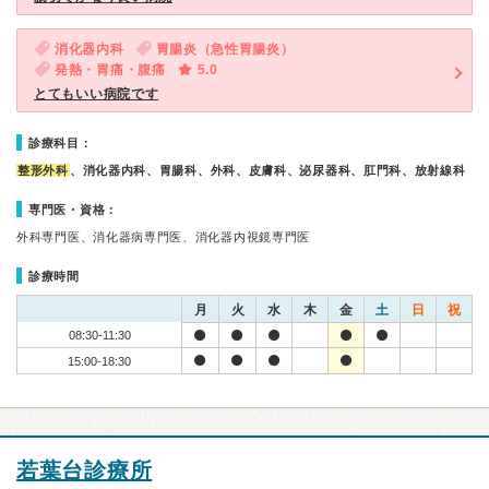
消化器内科
胃腸炎（急性胃腸炎）
発熱・胃痛・腹痛
5.0
とてもいい病院です
診療科目：
整形外科
、消化器内科、胃腸科、外科、皮膚科、泌尿器科、肛門科、放射線科
専門医・資格：
外科専門医、消化器病専門医、消化器内視鏡専門医
診療時間
月
火
水
木
金
土
日
祝
08:30-11:30
15:00-18:30
若葉台診療所