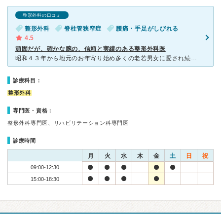
整形外科の口コミ
整形外科
脊柱管狭窄症
腰痛・手足がしびれる
4.5
頑固だが、確かな腕の、信頼と実績のある整形外科医
昭和４３年から地元のお年寄り始め多くの老若男女に愛され続けている、医院長が一人でやっている整形外科です。初めてこちらを訪れたのが１年程前でしたが、それまで様々な病院で診察治療を受けてきたものの、なかな
診療科目：
整形外科
専門医・資格：
整形外科専門医、リハビリテーション科専門医
診療時間
月
火
水
木
金
土
日
祝
09:00-12:30
15:00-18:30