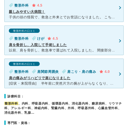
整形外科
4.5
親しみやすい大病院！
子供の頭の怪我で、救急と外来とでお世話になりました。 こちらにかかる前に一度他のクリニックにかかってレントゲンを撮り、「骨折はなし。本人が元気そうなので被曝リスクを考えてCTは撮らない。しかし嘔吐が
整形外科の口コミ
整形外科
けが
4.5
肩を骨折し、入院して手術しました
以前、肩を骨折し、救急車で運ばれて入院しました。 間接部分だったのですが、おおがかりな手術になりました。 先生は、わかりやすく説明してくださり、「痛み」と「早く帰りたい」のとで戦っている私を、
整形外科の口コミ
整形外科
肩関節周囲炎
肩こり・肩の痛み
4.0
肩の痛みがリハビリで楽になりました
[症状・来院理由] 半年前に突然片方の腕が上がらなくなり、自宅から徒歩5分にある横浜旭中央病院へ行きました。 [医師の診断・治療法] 最初の2週間ほどは安静にするべきだが、その後は逆に動かした
診療科目：
整形外科
、内科、呼吸器内科、循環器内科、消化器内科、糖尿病科、リウマチ
科、アレルギー科、神経内科、腎臓内科、外科、呼吸器外科、心臓血管外科、
消化器外科、乳腺…
専門医・資格：