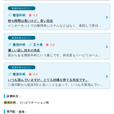
整形外科の口コミ
整形外科
4.5
待ち時間は長いけど、良い先生
インターネットでの整理券システムなどはなく、来院して受付した順番になるので、かなり待ちます。受付に声をかければ外出もできます。 先生はとても丁寧に見てくださり、ご自身の身の上話なんかも交えながら、生
整形外科の口コミ
整形外科
五十肩
4.0
優しい話し好きの先生
昔からある整形外科という感じです。待合室もリハビリルームも年配の方々でいっぱいです。受付には何人待ちでおおよその待ち時間の表示があります。まぁ、待ちます。診察室は３つほどあり一人の先生がレントゲンや検
整形外科の口コミ
整形外科
4.0
いつも混んでいますが、とても好感を持てる先生です。
二俣川駅から徒歩5分と近いこともあって、いつも大変混んでいます。1時間以上待たされることが多いですが、診察の場合は整理券が渡され、待合室では現在診察している患者さんの整理券番号と待ち時間がモニターで見
診療科目：
整形外科
、リハビリテーション科
専門医・資格：