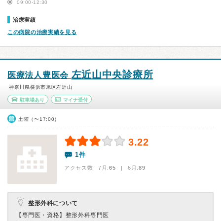
09:00-12:30
治療実績
この病院の治療実績を見る
左近山中央診療所
医療法人豊医会
神奈川県横浜市旭区左近山
駐車場あり
マイナ受付
土曜（〜17:00）
3.22
1件
アクセス数 7月:
65
| 6月:
89
整形外科について
【専門医・資格】
整形外科専門医