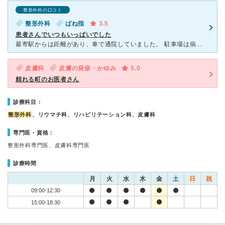
整形外科の口コミ
整形外科
ばね指
3.5
患者さんでいつもいっぱいでした
最寄駅からは距離があり、車で通院していました。 駐車場は病院横と、歩いてすぐの所、２ヶ所ありました。 バネ指になってしまい、通院していました。 男性の先生は、少し話しずらいかな、、と 思ってし
皮膚科
皮膚の発疹・かゆみ
5.0
頼れる町のお医者さん
診療科目：
整形外科
、リウマチ科、リハビリテーション科、皮膚科
専門医・資格：
整形外科専門医、皮膚科専門医
診療時間
月
火
水
木
金
土
日
祝
09:00-12:30
15:00-18:30