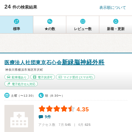
24
件の検索結果
表示順について
標準
★の数
レビュー数
新着・更新
新緑脳神経外科
医療法人社団東京石心会
神奈川県横浜市旭区市沢町
駐車場あり
電子決済可
マイナ受付
(スマホ可)
電子処方せん対応
土曜（〜12:30）
朝（8:30〜）
4.35
9件
アクセス数 7月:
545
| 6月:
625