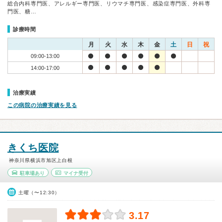
総合内科専門医、アレルギー専門医、リウマチ専門医、感染症専門医、外科専
門医、糖…
診療時間
月
火
水
木
金
土
日
祝
09:00-13:00
14:00-17:00
治療実績
この病院の治療実績を見る
きくち医院
神奈川県横浜市旭区上白根
駐車場あり
マイナ受付
土曜（〜12:30）
3.17