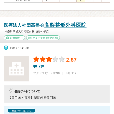
高梨整形外科医院
医療法人社団高整会
神奈川県横浜市旭区白根（鶴ヶ峰駅）
駐車場あり
マイナ受付
(スマホ可)
土曜（〜12:00）
2.87
2件
アクセス数 7月:
98
| 6月:
112
整形外科について
【専門医・資格】
整形外科専門医
整形外科の口コミ