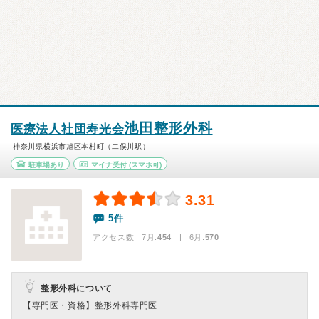
池田整形外科
医療法人社団寿光会
神奈川県横浜市旭区本村町（二俣川駅）
駐車場あり
マイナ受付
(スマホ可)
3.31
5件
アクセス数 7月:
454
| 6月:
570
整形外科について
【専門医・資格】
整形外科専門医