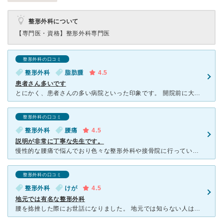
整形外科について
【専門医・資格】
整形外科専門医
整形外科の口コミ
整形外科
脂肪腫
4.5
患者さん多いです
とにかく、患者さんの多い病院といった印象です。 開院前に大量にお年寄りが毎回並んで待っているのです。 一度、足が腫れてて（どうやら多分脂肪腫だと思います）気になり仕方なく土曜日に診て頂いたことが。
整形外科の口コミ
整形外科
腰痛
4.5
説明が非常に丁寧な先生です。
慢性的な腰痛で悩んでおり色々な整形外科や接骨院に行っていました。 この病院は、横浜界隈では昔から有名な整形外科の先生とのことで友人に勧められ受診。 有名な整形外科、ということもあり待合室の患者
整形外科の口コミ
整形外科
けが
4.5
地元では有名な整形外科
腰を捻挫した際にお世話になりました。 地元では知らない人はいないだろうという有名な整形外科です。またお医者さんもすご腕です。 人気なのでいつもすごく混んでいます。なので急な怪我の場合はかなり待つこ