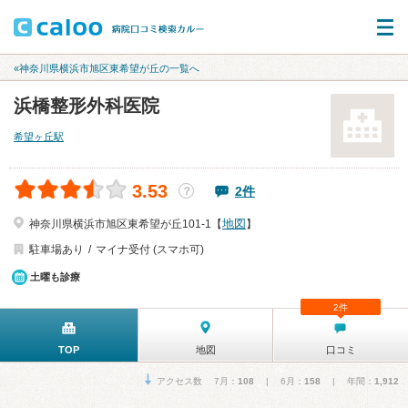
«神奈川県横浜市旭区東希望が丘の一覧へ
浜橋整形外科医院
希望ヶ丘駅
3.53
2件
？
地図
神奈川県横浜市旭区東希望が丘101-1【
】
駐車場あり
マイナ受付 (スマホ可)
土曜も診療
2件
TOP
地図
口コミ
アクセス数 7月：
108
| 6月：
158
| 年間：
1,912