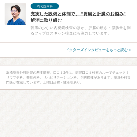
消化器内科
充実した設備と体制で、 “胃腸と肝臓のお悩み”
解消に取り組む
苦痛の少ない内視鏡検査のほか、肝臓の硬さ・脂肪量を測
るフィブロスキャン検査にも注力しています。
ドクターズインタビューをもっと読む »
浜橋整形外科医院の基本情報、口コミ2件は、病院口コミ検索カルーでチェック！
リウマチ科、整形外科、リハビリテーション科、予防接種があります。整形外科専
門医が在籍しています。土曜日診察・駐車場あり。