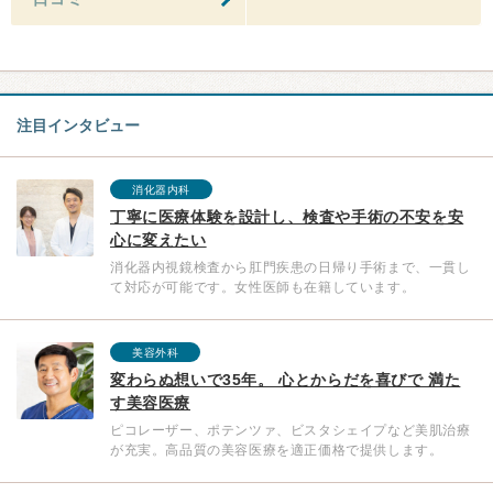
注目インタビュー
消化器内科
丁寧に医療体験を設計し、検査や手術の不安を安
心に変えたい
消化器内視鏡検査から肛門疾患の日帰り手術まで、一貫し
て対応が可能です。女性医師も在籍しています。
美容外科
変わらぬ想いで35年。 心とからだを喜びで 満た
す美容医療
ピコレーザー、ポテンツァ、ビスタシェイプなど美肌治療
が充実。高品質の美容医療を適正価格で提供します。