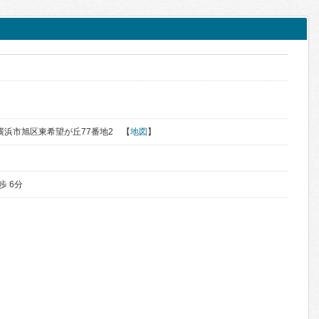
川県横浜市旭区東希望が丘77番地2 【
地図
】
歩 6分