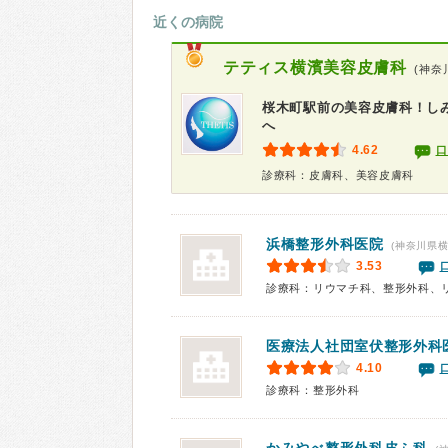
近くの病院
テティス横濱美容皮膚科
(神奈
桜木町駅前の美容皮膚科！し
へ
4.62
口
診療科：皮膚科、美容皮膚科
浜橋整形外科医院
(神奈川県横
3.53
診療科：リウマチ科、整形外科、
医療法人社団
室伏整形外科
4.10
診療科：整形外科