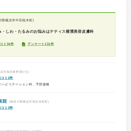
川県横浜市中区桜木町)
み・しわ・たるみのお悩みはテティス横濱美容皮膚科
コミ34件
アンケート131件
浜市旭区東希望が丘)
口コミ2件
リハビリテーション科、予防接種
医院
(神奈川県横浜市旭区本村町)
口コミ3件