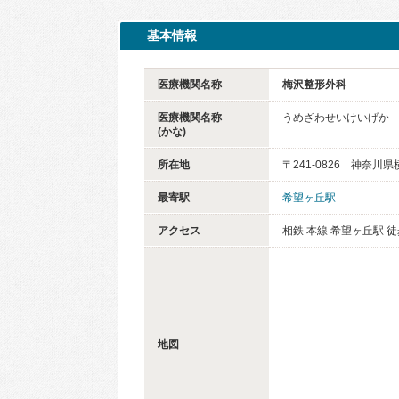
基本情報
医療機関名称
梅沢整形外科
医療機関名称
うめざわせいけいげか
(かな)
所在地
〒241-0826 神奈
最寄駅
希望ヶ丘駅
アクセス
相鉄 本線 希望ヶ丘駅 徒
地図