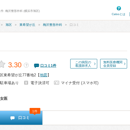
件: 梅沢整形外科 (横浜市旭区)
Calooとは
旭区
東希望が丘
梅沢整形外科
口コミ
この病院の
無料医療機関
3.30
？
口コミ
1
件
看護師求人
会員登録
区東希望が丘77番地2
【
地図
】
駐車場あり
電子決済可
マイナ受付 (スマホ可)
女医
1件
口コミ