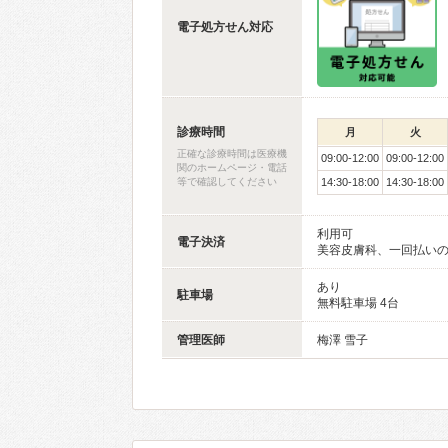
電子処方せん対応
診療時間
月
火
正確な診療時間は医療機
09:00-12:00
09:00-12:00
関のホームページ・電話
等で確認してください
14:30-18:00
14:30-18:00
利用可
電子決済
美容皮膚科、一回払い
あり
駐車場
無料駐車場 4台
管理医師
梅澤 雪子