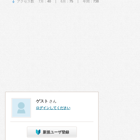
アクセス数 7月：
40
| 6月：
75
| 年間：
738
ゲスト
さん
ログインしてください
新規ユーザ登録