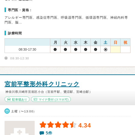
専門医・資格：
アレルギー専門医、感染症専門医、呼吸器専門医、循環器専門医、神経内科専
門医、脳…
診療時間
月
火
水
木
金
土
日
祝
08:30-17:30
08:30-12:30
宮前平整形外科クリニック
神奈川県川崎市宮前区小台（宮前平駅、鷺沼駅、宮崎台駅）
駐車場あり
マイナ受付
(スマホ可)
土曜（〜13:00）
4.34
5件