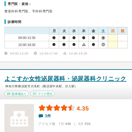
専門医・資格：
整形外科専門医、手外科専門医
診療時間
月
火
水
木
金
土
日
祝
09:00-12:30
15:00-18:30
09:00-12:00
14:00-17:00
14:00-18:30
よこすか女性泌尿器科・泌尿器科クリニック
神奈川県横須賀市大滝町（横須賀中央駅、汐入駅）
駐車場あり
マイナ受付
4.35
3件
アクセス数 7月:
448
| 6月:
536