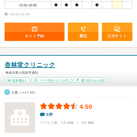
15:00-18:00
09:00-12:00
ネット予約
電話
公式サイト
杏林堂クリニック
神奈川県小田原市酒匂
駐車場あり
マイナ受付
(スマホ可)
電子処方せん対応
土曜（〜17:30）
4.50
6件
アクセス数 7月:
642
| 6月:
665