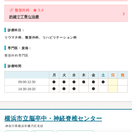
整形外科
5.0
的確で丁寧な治療
診療科目：
リウマチ科、整形外科、リハビリテーション科
専門医・資格：
整形外科専門医
診療時間
月
火
水
木
金
土
日
祝
09:00-12:30
14:30-18:20
横浜市立脳卒中・神経脊椎センター
神奈川県横浜市磯子区滝頭