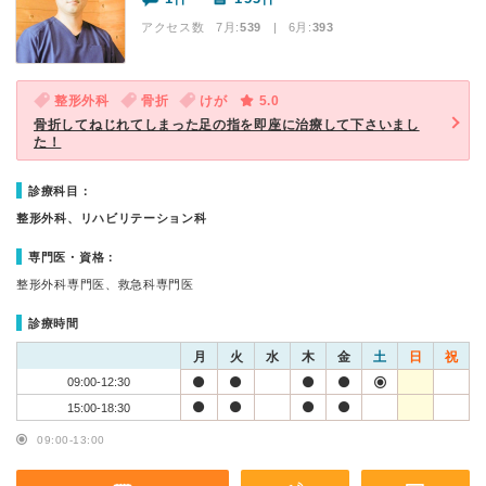
アクセス数 7月:
539
| 6月:
393
整形外科
骨折
けが
5.0
骨折してねじれてしまった足の指を即座に治療して下さいまし
た！
診療科目：
整形外科、リハビリテーション科
専門医・資格：
整形外科専門医、救急科専門医
診療時間
月
火
水
木
金
土
日
祝
09:00-12:30
15:00-18:30
09:00-13:00