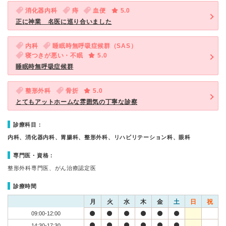
消化器内科
痔
血便
5.0
正に神業 名医に巡り合いました
内科
睡眠時無呼吸症候群（SAS）
寝つきが悪い・不眠
5.0
睡眠時無呼吸症候群
整形外科
骨折
5.0
とてもアットホームな雰囲気の丁寧な診察
診療科目：
内科、消化器内科、胃腸科、整形外科、リハビリテーション科、眼科
専門医・資格：
整形外科専門医、がん治療認定医
診療時間
月
火
水
木
金
土
日
祝
09:00-12:00
14:30-17:30