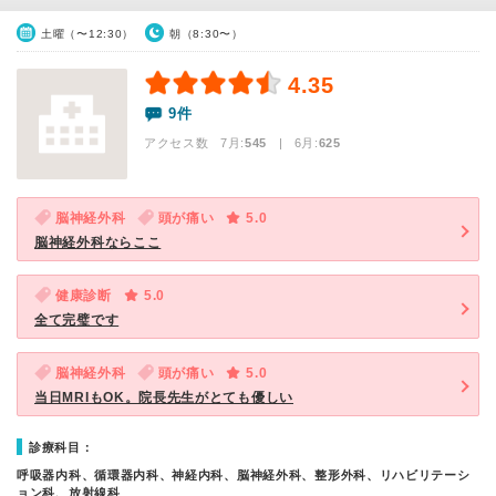
土曜（〜12:30）
朝（8:30〜）
4.35
9件
アクセス数 7月:
545
| 6月:
625
脳神経外科
頭が痛い
5.0
脳神経外科ならここ
健康診断
5.0
全て完璧です
脳神経外科
頭が痛い
5.0
当日MRIもOK。院長先生がとても優しい
診療科目：
呼吸器内科、循環器内科、神経内科、脳神経外科、整形外科、リハビリテーシ
ョン科、放射線科