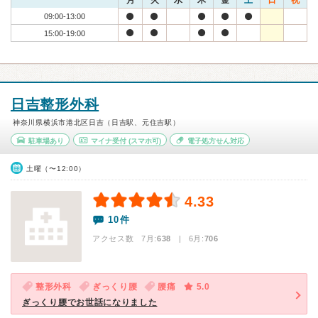
月
火
水
木
金
土
日
祝
09:00-13:00
15:00-19:00
日吉整形外科
神奈川県横浜市港北区日吉（日吉駅、元住吉駅）
駐車場あり
マイナ受付
(スマホ可)
電子処方せん対応
土曜（〜12:00）
4.33
10件
アクセス数 7月:
638
| 6月:
706
整形外科
ぎっくり腰
腰痛
5.0
ぎっくり腰でお世話になりました