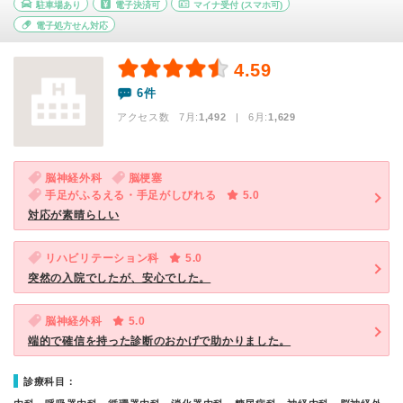
駐車場あり
電子決済可
マイナ受付
(スマホ可)
電子処方せん対応
4.59
6件
アクセス数 7月:
1,492
| 6月:
1,629
脳神経外科
脳梗塞
手足がふるえる・手足がしびれる
5.0
対応が素晴らしい
リハビリテーション科
5.0
突然の入院でしたが、安心でした。
脳神経外科
5.0
端的で確信を持った診断のおかげで助かりました。
診療科目：