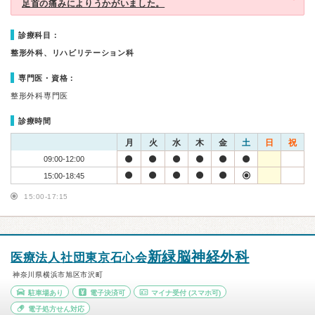
足首の痛みによりうかがいました。
診療科目：
整形外科、リハビリテーション科
専門医・資格：
整形外科専門医
診療時間
月
火
水
木
金
土
日
祝
09:00-12:00
15:00-18:45
15:00-17:15
新緑脳神経外科
医療法人社団東京石心会
神奈川県横浜市旭区市沢町
駐車場あり
電子決済可
マイナ受付
(スマホ可)
電子処方せん対応