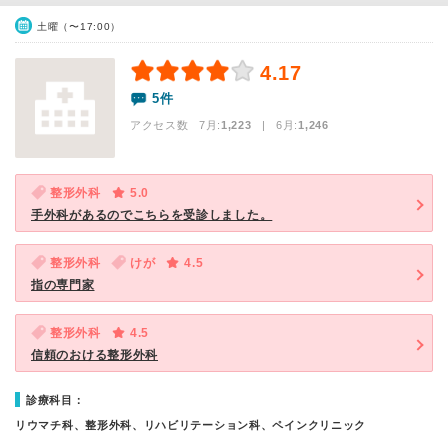
土曜（〜17:00）
4.17
5件
アクセス数 7月:
1,223
| 6月:
1,246
整形外科
5.0
手外科があるのでこちらを受診しました。
整形外科
けが
4.5
指の専門家
整形外科
4.5
信頼のおける整形外科
診療科目：
リウマチ科、整形外科、リハビリテーション科、ペインクリニック