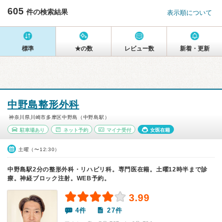
605
件の検索結果
表示順について
標準
★の数
レビュー数
新着・更新
中野島整形外科
神奈川県川崎市多摩区中野島（中野島駅）
駐車場あり
ネット予約
マイナ受付
女医在籍
土曜（〜12:30）
中野島駅2分の整形外科・リハビリ科。専門医在籍。土曜12時半まで診
療。神経ブロック注射。WEB予約。
3.99
4件
27件