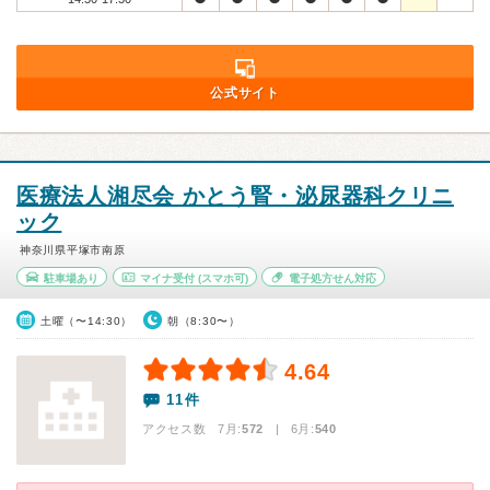
公式サイト
医療法人湘尽会 かとう腎・泌尿器科クリニ
ック
神奈川県平塚市南原
駐車場あり
マイナ受付
(スマホ可)
電子処方せん対応
土曜（〜14:30）
朝（8:30〜）
4.64
11件
アクセス数 7月:
572
| 6月:
540