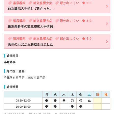
泌尿器科
前立腺肥大症
尿が出にくい
5.0
前立腺肥大手術して良かった。
泌尿器科
前立腺肥大症
尿が出にくい
5.0
後期高齢者の前立腺肥大手術例
泌尿器科
前立腺肥大症
尿が出にくい
5.0
長年の不安から解放されました
診療科目：
泌尿器科
専門医・資格：
泌尿器科専門医、麻酔科専門医
診療時間
月
火
水
木
金
土
日
祝
08:30-12:00
15:00-18:00