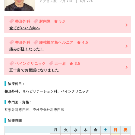
アクセス数 7月:
737
| 6月:
724
整形外科
肘内障
5.0
全てがいい方向へ
整形外科
腰椎椎間板ヘルニア
4.5
痛みが軽くなった！
ペインクリニック
五十肩
3.5
五十肩でお世話になりました
診療科目：
整形外科、リハビリテーション科、ペインクリニック
専門医・資格：
整形外科専門医、脊椎脊髄外科専門医
診療時間
月
火
水
木
金
土
日
祝