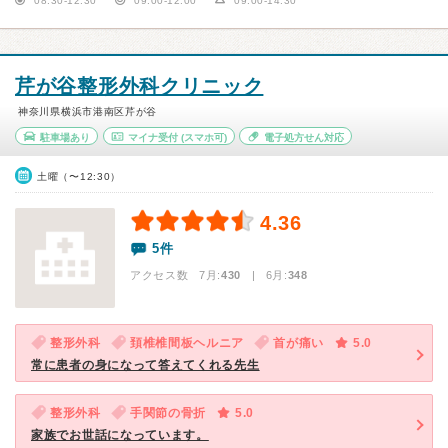
08:30-12:30
09:00-12:00
09:00-14:30
芹が谷整形外科クリニック
神奈川県横浜市港南区芹が谷
駐車場あり
マイナ受付
(スマホ可)
電子処方せん対応
土曜（〜12:30）
4.36
5件
アクセス数 7月:
430
| 6月:
348
整形外科
頚椎椎間板ヘルニア
首が痛い
5.0
常に患者の身になって答えてくれる先生
整形外科
手関節の骨折
5.0
家族でお世話になっています。