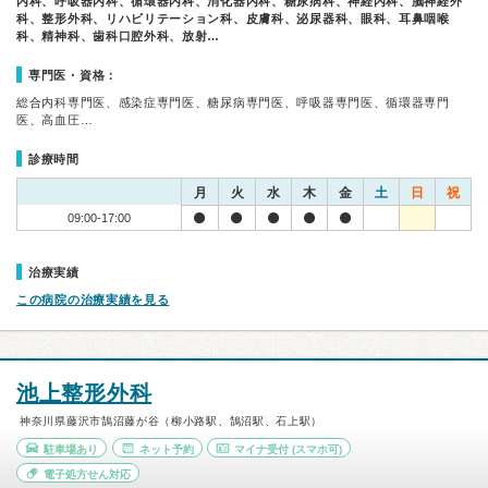
内科、呼吸器内科、循環器内科、消化器内科、糖尿病科、神経内科、脳神経外
科、整形外科、リハビリテーション科、皮膚科、泌尿器科、眼科、耳鼻咽喉
科、精神科、歯科口腔外科、放射…
専門医・資格：
総合内科専門医、感染症専門医、糖尿病専門医、呼吸器専門医、循環器専門
医、高血圧…
診療時間
月
火
水
木
金
土
日
祝
09:00-17:00
治療実績
この病院の治療実績を見る
池上整形外科
神奈川県藤沢市鵠沼藤が谷（柳小路駅、鵠沼駅、石上駅）
駐車場あり
ネット予約
マイナ受付
(スマホ可)
電子処方せん対応