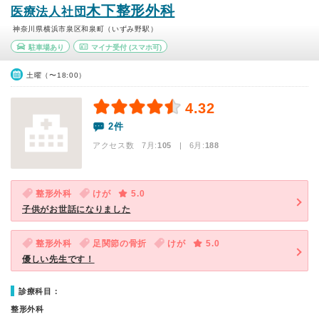
木下整形外科
医療法人社団
神奈川県横浜市泉区和泉町（いずみ野駅）
駐車場あり
マイナ受付
(スマホ可)
土曜（〜18:00）
4.32
2件
アクセス数 7月:
105
| 6月:
188
整形外科
けが
5.0
子供がお世話になりました
整形外科
足関節の骨折
けが
5.0
優しい先生です！
診療科目：
整形外科