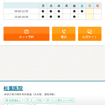
月
火
水
木
金
土
日
祝
09:00-12:30
15:00-18:30
ネット予約
電話
公式サイト
松葉医院
神奈川県川崎市幸区塚越（矢向駅、鹿島田駅）
駐車場あり
ネット予約
マイナ受付
(スマホ可)