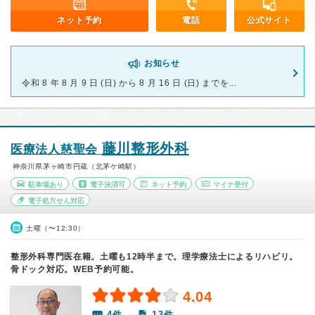
ネット予約
電話
公式サイト
お知らせ
令和 8 年 8 月 9 日 (日) から 8 月 16 日 (日) までを...
藤川整形外科
医療法人慈聖会
神奈川県茅ヶ崎市円蔵（北茅ケ崎駅）
駐車場あり
電子決済可
ネット予約
マイナ受付
電子処方せん対応
土曜（〜12:30）
整形外科専門医在籍。土曜も12時半まで。理学療法士によるリハビリ。
骨ドック対応。WEB予約可能。
4.04
4件
13件