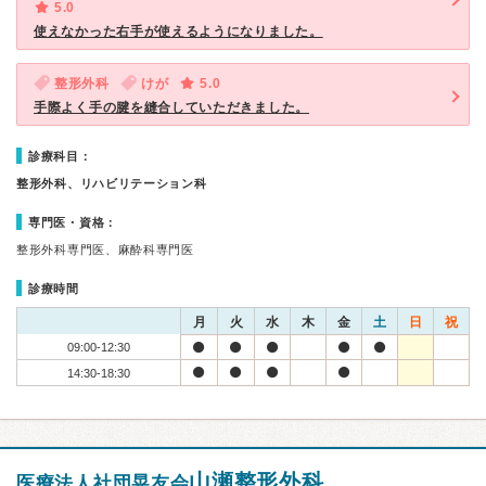
5.0
使えなかった右手が使えるようになりました。
整形外科
けが
5.0
手際よく手の腱を縫合していただきました。
診療科目：
整形外科、リハビリテーション科
専門医・資格：
整形外科専門医、麻酔科専門医
診療時間
月
火
水
木
金
土
日
祝
09:00-12:30
14:30-18:30
山瀬整形外科
医療法人社団晃友会