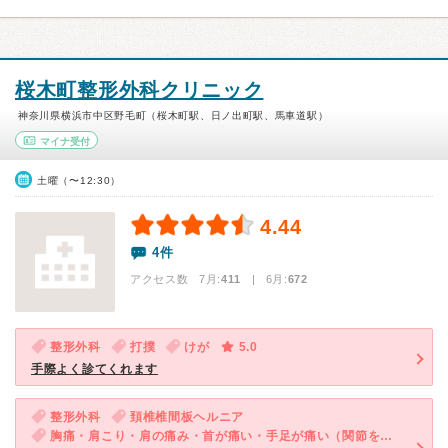
桜木町整形外科クリニック
神奈川県横浜市中区野毛町（桜木町駅、日ノ出町駅、馬車道駅）
マイナ受付
土曜（〜12:30）
4.44
4件
アクセス数 7月:
411
| 6月:
672
整形外科
打撲
けが
5.0
手際よく診てくれます
整形外科
頚椎椎間板ヘルニア
胸痛・肩こり・肩の痛み・首が痛い・手足が痛い（関節を除く）・手足がしびれる