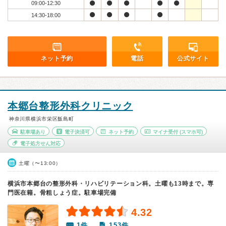
09:00-12:30
14:30-18:00
ネット予約
電話
公式サイト
本郷台整形外科クリニック
神奈川県横浜市栄区飯島町
駐車場あり
電子決済可
ネット予約
マイナ受付
(スマホ可)
電子処方せん対応
土曜（〜13:00）
横浜市本郷台の整形外科・リハビリテーション科。土曜も13時まで。専
門医在籍。骨粗しょう症。駐車場完備
4.32
1件
153件