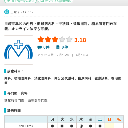
電子処方せん対応
オンライン診療対応
土曜（〜12:30）
川崎市幸区の内科・糖尿病内科・甲状腺・循環器科。糖尿病専門医在
籍。オンライン診療も可能。
3.18
0件
9件
アクセス数 7月:
128
| 6月:
113
診療科目：
内科、循環器内科、消化器内科、内分泌代謝科、糖尿病科、健康診断、在宅医
療
専門医・資格：
糖尿病専門医、循環器専門医
診療時間
月
火
水
木
金
土
日
祝
09:00-12:30