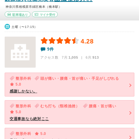
神奈川県相模原市緑区橋本（橋本駅）
駐車場あり
マイナ受付
土曜（〜17:15）
4.28
9件
アクセス数 7月:
1,005
| 6月:
913
整形外科
頭が痛い・腰痛・首が痛い・手足がしびれる
5.0
感謝しかない。
整形外科
むち打ち（頸椎捻挫）
腰痛・首が痛い
5.0
交通事故なら絶対ここ
整形外科
5.0