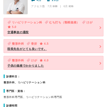
アクセス数 7月:
608
| 6月:
636
リハビリテーション科
むち打ち（頸椎捻挫）
けが
5.0
交通事故の通院
整形外科
骨折
4.5
院長先生がとても良いです。
整形外科
けが
4.0
子供の捻挫でかかりました
診療科目：
整形外科、リハビリテーション科
専門医・資格：
整形外科専門医、リハビリテーション科専門医
診療時間