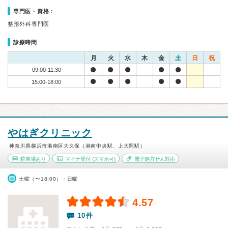
専門医・資格：
整形外科専門医
診療時間
月
火
水
木
金
土
日
祝
09:00-11:30
15:00-18:00
やはぎクリニック
神奈川県横浜市港南区大久保（港南中央駅、上大岡駅）
駐車場あり
マイナ受付
(スマホ可)
電子処方せん対応
土曜（〜18:00）・日曜
4.57
10件