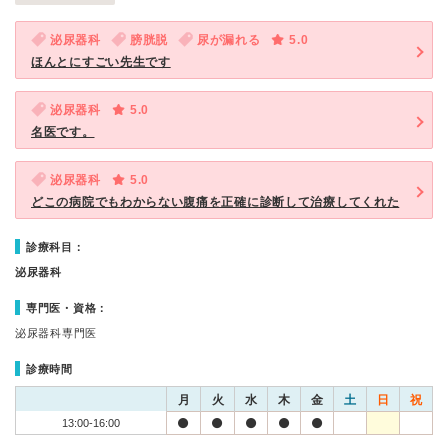
泌尿器科
膀胱脱
尿が漏れる
5.0
ほんとにすごい先生です
泌尿器科
5.0
名医です。
泌尿器科
5.0
どこの病院でもわからない腹痛を正確に診断して治療してくれた
診療科目：
泌尿器科
専門医・資格：
泌尿器科専門医
診療時間
月
火
水
木
金
土
日
祝
13:00-16:00