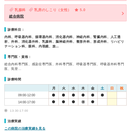
乳腺科
乳房のしこり（女性）
5.0
総合病院
診療科目：
内科、呼吸器内科、循環器内科、消化器内科、神経内科、腎臓内科、人工透
析、外科、消化器外科、乳腺科、脳神経外科、整形外科、形成外科、リハビリ
テーション科、眼科、内視鏡、放…
専門医・資格：
総合内科専門医、感染症専門医、外科専門医、呼吸器専門医、呼吸器外科専門
医、気管…
診療時間
月
火
水
木
金
土
日
祝
09:00-12:00
14:00-17:00
13:30-17:00
治療実績
この病院の治療実績を見る