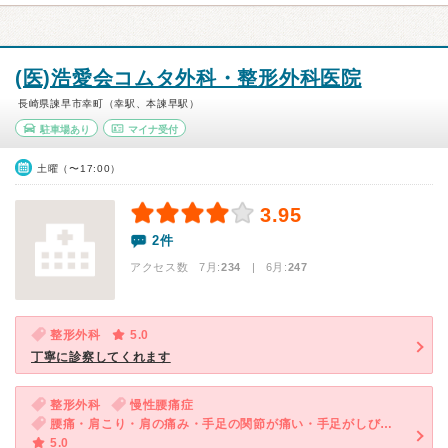
(医)浩愛会コムタ外科・整形外科医院
長崎県諫早市幸町（幸駅、本諫早駅）
駐車場あり
マイナ受付
土曜（〜17:00）
3.95
2件
アクセス数 7月:
234
| 6月:
247
整形外科
5.0
丁寧に診察してくれます
整形外科
慢性腰痛症
腰痛・肩こり・肩の痛み・手足の関節が痛い・手足がしびれる
5.0