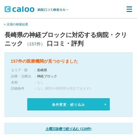
« 全国の検索結果
長崎県の神経ブロックに対応する病院・クリ
ニック
口コミ・評判
（157件）
157件の医療機関が見つかりました
エリア・駅
長崎県
診療・治療法
神経ブロック
名称
なし
詳細条件
なし (曜日や時間帯を指定できます)
条件変更・絞り込み
土曜日診療で絞り込む (118件)