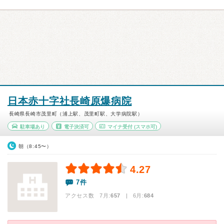
日本赤十字社長崎原爆病院
長崎県長崎市茂里町（浦上駅、茂里町駅、大学病院駅）
駐車場あり
電子決済可
マイナ受付
(スマホ可)
朝（8:45〜）
4.27
7件
アクセス数 7月:
657
| 6月:
684