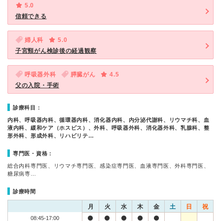
5.0
信頼できる
婦人科
5.0
子宮頸がん検診後の経過観察
呼吸器外科
膵臓がん
4.5
父の入院・手術
診療科目：
内科、呼吸器内科、循環器内科、消化器内科、内分泌代謝科、リウマチ科、血
液内科、緩和ケア（ホスピス）、外科、呼吸器外科、消化器外科、乳腺科、整
形外科、形成外科、リハビリテ…
専門医・資格：
総合内科専門医、リウマチ専門医、感染症専門医、血液専門医、外科専門医、
糖尿病専…
診療時間
月
火
水
木
金
土
日
祝
08:45-17:00