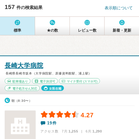
157
件の検索結果
表示順について
標準
★の数
レビュー数
新着・更新
長崎大学病院
長崎県長崎市坂本（大学病院駅、原爆資料館駅、浦上駅）
駐車場あり
電子決済可
マイナ受付
(スマホ可)
電子処方せん対応
女医在籍
朝（8:30〜）
4.27
19件
アクセス数 7月:
1,255
| 6月:
1,290