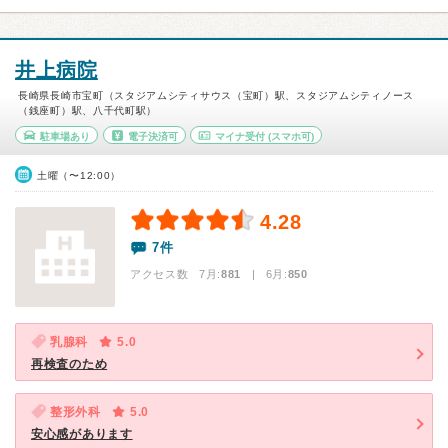
井上病院
長崎県長崎市宝町（スタジアムシティサウス（宝町）駅、スタジアムシティノース
（銭座町）駅、八千代町駅）
駐車場あり
電子決済可
マイナ受付
(スマホ可)
土曜（〜12:00）
4.28
7件
アクセス数 7月:
881
| 6月:
850
乳腺科
5.0
再検査のため
整形外科
5.0
安心感があります