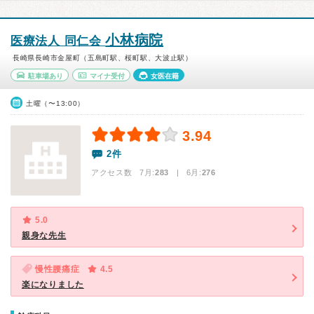
小林病院
医療法人 同仁会
長崎県長崎市金屋町（五島町駅、桜町駅、大波止駅）
駐車場あり
マイナ受付
女医在籍
土曜（〜13:00）
3.94
2件
アクセス数 7月:
283
| 6月:
276
5.0
親身な先生
慢性腰痛症
4.5
楽になりました