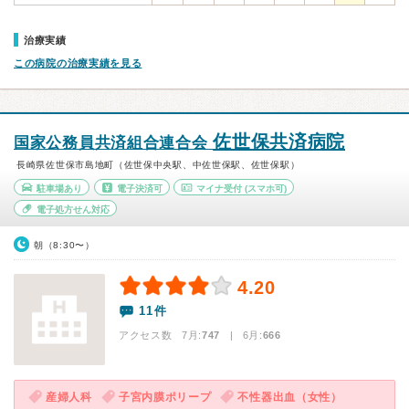
治療実績
この病院の治療実績を見る
佐世保共済病院
国家公務員共済組合連合会
長崎県佐世保市島地町（佐世保中央駅、中佐世保駅、佐世保駅）
駐車場あり
電子決済可
マイナ受付
(スマホ可)
電子処方せん対応
朝（8:30〜）
4.20
11件
アクセス数 7月:
747
| 6月:
666
産婦人科
子宮内膜ポリープ
不性器出血（女性）