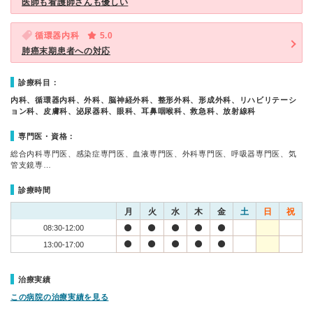
医師も看護師さんも優しい
循環器内科
5.0
肺癌末期患者への対応
診療科目：
内科、循環器内科、外科、脳神経外科、整形外科、形成外科、リハビリテーシ
ョン科、皮膚科、泌尿器科、眼科、耳鼻咽喉科、救急科、放射線科
専門医・資格：
総合内科専門医、感染症専門医、血液専門医、外科専門医、呼吸器専門医、気
管支鏡専…
診療時間
月
火
水
木
金
土
日
祝
08:30-12:00
13:00-17:00
治療実績
この病院の治療実績を見る