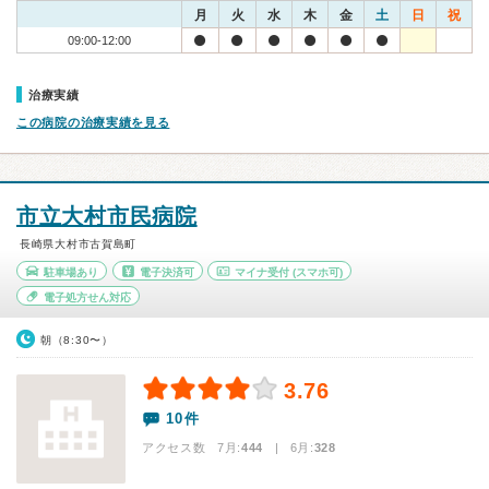
月
火
水
木
金
土
日
祝
09:00-12:00
治療実績
この病院の治療実績を見る
市立大村市民病院
長崎県大村市古賀島町
駐車場あり
電子決済可
マイナ受付
(スマホ可)
電子処方せん対応
朝（8:30〜）
3.76
10件
アクセス数 7月:
444
| 6月:
328