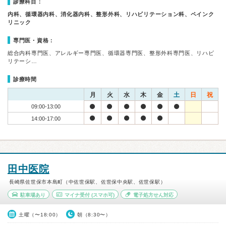
診療科目：
内科、循環器内科、消化器内科、整形外科、リハビリテーション科、ペインク
リニック
専門医・資格：
総合内科専門医、アレルギー専門医、循環器専門医、整形外科専門医、リハビ
リテーシ…
診療時間
月
火
水
木
金
土
日
祝
09:00-13:00
14:00-17:00
田中医院
長崎県佐世保市本島町（中佐世保駅、佐世保中央駅、佐世保駅）
駐車場あり
マイナ受付
(スマホ可)
電子処方せん対応
土曜（〜18:00）
朝（8:30〜）