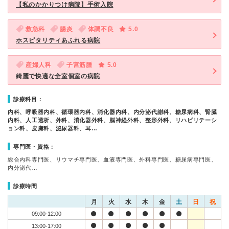
【私のかかりつけ病院】手術入院
救急科
腸炎
体調不良
5.0
ホスピタリティあふれる病院
産婦人科
子宮筋腫
5.0
綺麗で快適な全室個室の病院
診療科目：
内科、呼吸器内科、循環器内科、消化器内科、内分泌代謝科、糖尿病科、腎臓
内科、人工透析、外科、消化器外科、脳神経外科、整形外科、リハビリテーシ
ョン科、皮膚科、泌尿器科、耳…
専門医・資格：
総合内科専門医、リウマチ専門医、血液専門医、外科専門医、糖尿病専門医、
内分泌代…
診療時間
月
火
水
木
金
土
日
祝
09:00-12:00
13:00-17:00