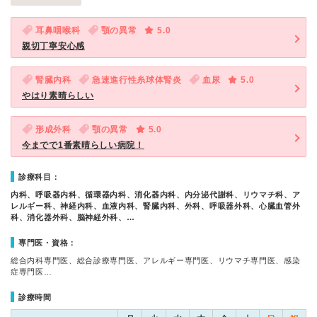
耳鼻咽喉科
顎の異常
5.0
親切丁寧安心感
腎臓内科
急速進行性糸球体腎炎
血尿
5.0
やはり素晴らしい
形成外科
顎の異常
5.0
今までで1番素晴らしい病院！
診療科目：
内科、呼吸器内科、循環器内科、消化器内科、内分泌代謝科、リウマチ科、ア
レルギー科、神経内科、血液内科、腎臓内科、外科、呼吸器外科、心臓血管外
科、消化器外科、脳神経外科、…
専門医・資格：
総合内科専門医、総合診療専門医、アレルギー専門医、リウマチ専門医、感染
症専門医…
診療時間