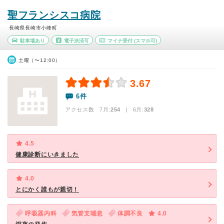
聖フランシスコ病院
長崎県長崎市小峰町
駐車場あり
電子決済可
マイナ受付
(スマホ可)
土曜（〜12:00）
3.67
6件
アクセス数 7月:
254
| 6月:
328
4.5
健康診断にいきました
4.0
とにかく誰もが親切！
呼吸器内科
気管支喘息
体調不良
4.0