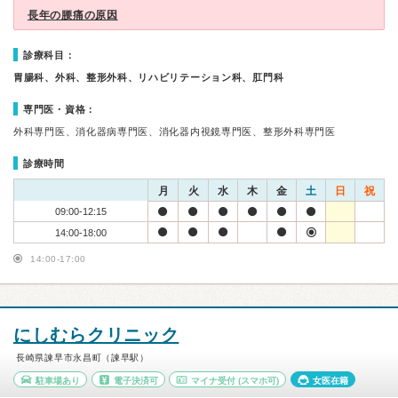
長年の腰痛の原因
診療科目：
胃腸科、外科、整形外科、リハビリテーション科、肛門科
専門医・資格：
外科専門医、消化器病専門医、消化器内視鏡専門医、整形外科専門医
診療時間
月
火
水
木
金
土
日
祝
09:00-12:15
14:00-18:00
14:00-17:00
にしむらクリニック
長崎県諫早市永昌町（諫早駅）
駐車場あり
電子決済可
マイナ受付
(スマホ可)
女医在籍