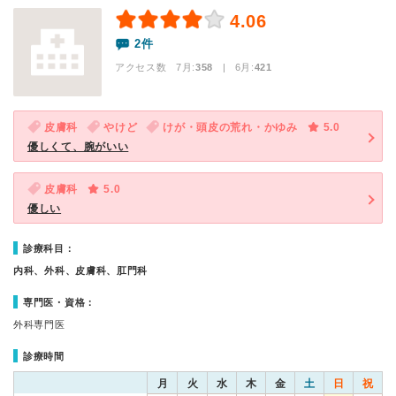
4.06
2件
アクセス数 7月:
358
| 6月:
421
皮膚科
やけど
けが・頭皮の荒れ・かゆみ
5.0
優しくて、腕がいい
皮膚科
5.0
優しい
診療科目：
内科、外科、皮膚科、肛門科
専門医・資格：
外科専門医
診療時間
月
火
水
木
金
土
日
祝