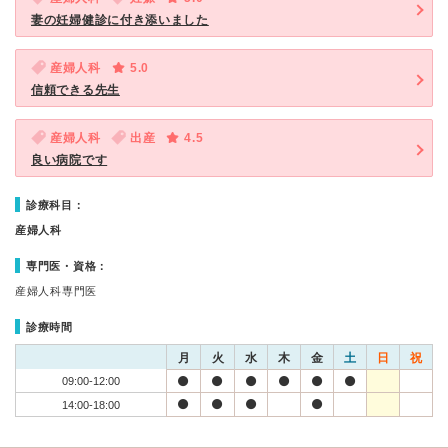
妻の妊婦健診に付き添いました
産婦人科
5.0
信頼できる先生
産婦人科
出産
4.5
良い病院です
診療科目：
産婦人科
専門医・資格：
産婦人科専門医
診療時間
月
火
水
木
金
土
日
祝
09:00-12:00
14:00-18:00