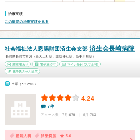
治療実績
この病院の治療実績を見る
済生会長崎病院
社会福祉法人恩賜財団済生会支部
長崎県長崎市片淵（新大工町駅、諏訪神社駅、新中川町駅）
駐車場あり
電子決済可
マイナ受付
(スマホ可)
電子処方せん対応
土曜（〜12:00）
4.24
7件
アクセス数 7月:
679
| 6月:
763
産婦人科
卵巣嚢腫
5.0