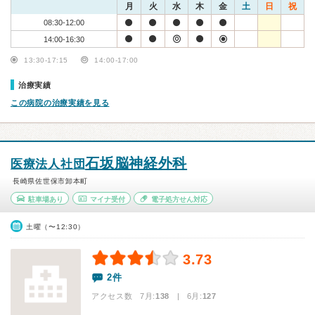
月
火
水
木
金
土
日
祝
08:30-12:00
14:00-16:30
13:30-17:15
14:00-17:00
治療実績
この病院の治療実績を見る
石坂脳神経外科
医療法人社団
長崎県佐世保市卸本町
駐車場あり
マイナ受付
電子処方せん対応
土曜（〜12:30）
3.73
2件
アクセス数 7月:
138
| 6月:
127