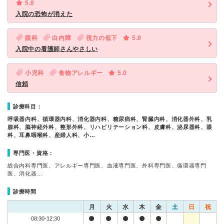
5.0
入院の恐怖が消えた
眼科
白内障
視力の低下
5.0
入院中の看護師さんやさしい
小児科
食物アレルギー
5.0
信頼
診療科目：
呼吸器内科、循環器内科、消化器内科、糖尿病科、腎臓内科、消化器外科、乳
腺科、脳神経外科、整形外科、リハビリテーション科、皮膚科、泌尿器科、眼
科、耳鼻咽喉科、産婦人科、小…
専門医・資格：
総合内科専門医、アレルギー専門医、血液専門医、外科専門医、循環器専門
医、消化器…
診療時間
月
火
水
木
金
土
日
祝
08:30-12:30