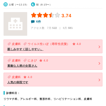
土曜（〜12:15）
朝（8:15〜）
3.74
4件
アクセス数 7月:
522
| 6月:
591
皮膚科
ウイルス性いぼ（尋常性疣贅）
4.0
親しみやすく話しやすい。
皮膚科
にきび
4.0
素敵な人柄の女医さん
皮膚科
4.0
人気の病院です
診療科目：
リウマチ科、アレルギー科、整形外科、リハビリテーション科、皮膚科