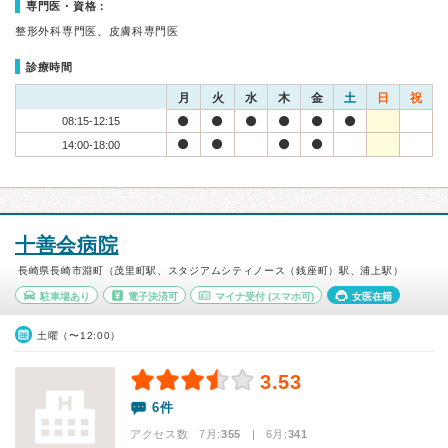
専門医・資格：
整形外科専門医、皮膚科専門医
診療時間
月
火
水
木
金
土
日
祝
08:15-12:15
14:00-18:00
十善会病院
長崎県長崎市淵町（茂里町駅、スタジアムシティノース（銭座町）駅、浦上駅）
駐車場あり
電子決済可
マイナ受付
(スマホ可)
女医在籍
土曜（〜12:00）
3.53
6件
アクセス数 7月:
355
| 6月:
341