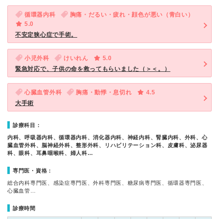
循環器内科
胸痛・だるい・疲れ・顔色が悪い（青白い）
5.0
不安定狭心症で手術。
小児外科
けいれん
5.0
緊急対応で、子供の命を救ってもらいました（＞＜。）
心臓血管外科
胸痛・動悸・息切れ
4.5
大手術
診療科目：
内科、呼吸器内科、循環器内科、消化器内科、神経内科、腎臓内科、外科、心
臓血管外科、脳神経外科、整形外科、リハビリテーション科、皮膚科、泌尿器
科、眼科、耳鼻咽喉科、婦人科…
専門医・資格：
総合内科専門医、感染症専門医、外科専門医、糖尿病専門医、循環器専門医、
心臓血管…
診療時間