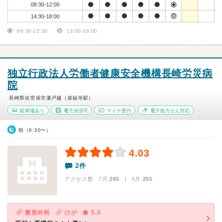
08:30-12:00
14:30-18:00
08:30-12:30
13:00-18:00
独立行政法人労働者健康安全機構長崎労災病
院
長崎県佐世保市瀬戸越（泉福寺駅）
駐車場あり
電子決済可
マイナ受付
電子処方せん対応
朝（8:30〜）
4.03
2件
アクセス数 7月:
265
| 6月:
255
整形外科
けが
5.0