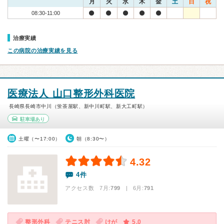
月
火
水
木
金
土
日
祝
08:30-11:00
治療実績
この病院の治療実績を見る
医療法人 山口整形外科医院
長崎県長崎市中川（蛍茶屋駅、新中川町駅、新大工町駅）
駐車場あり
土曜（〜17:00）
朝（8:30〜）
4.32
4件
アクセス数 7月:
799
| 6月:
791
整形外科
テニス肘
けが
5.0