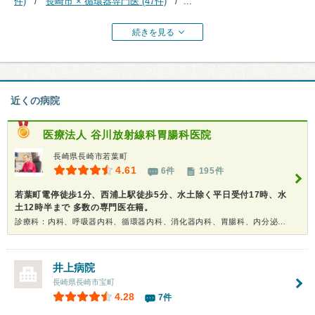
件)
長崎市 × 循環器専門医 (47件)
...
続きを見る
近くの病院
医療法人
谷川放射線科胃腸科医院
長崎県長崎市若葉町
4.61
6件
195件
若葉町電停徒歩1分、西浦上駅徒歩5分、水土除く平日受付17時、水
土12時半まで 多数の専門医在籍。
診療科：内科、呼吸器内科、循環器内科、消化器内科、胃腸科、内分泌代謝科、糖尿病科、リウマチ科、神経内科、腎臓内科、形成外科、精神科、内視鏡、放射線科、健康診断、在宅医療、人間ドック
井上病院
長崎県長崎市宝町
4.28
7件