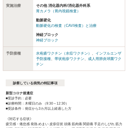
実施治療
その他 消化器内科/消化器外科系
胃カメラ（胃内視鏡検査）
動脈硬化
動脈硬化の検査（CAVI検査）と治療
神経ブロック
神経ブロック
予防接種
水疱瘡ワクチン（水痘ワクチン）
、
インフルエンザ
予防接種
、
帯状疱疹ワクチン
、
成人用肺炎球菌ワク
チン
診察している病気の特記事項
新型コロナ後遺症
■受診予約：必要
■診療時間：木曜日のみ （9:30～12:30）
■受診条件：発症から3カ月以上経過した方
《対応する症状》
疲労感・倦怠感 発熱 めまい 皮疹症状 頭痛 筋肉痛 関節痛 手足のしびれ 筋力