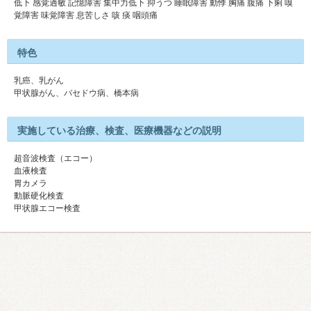
低下 感覚過敏 記憶障害 集中力低下 抑うつ 睡眠障害 動悸 胸痛 腹痛 下痢 嗅
覚障害 味覚障害 息苦しさ 咳 痰 咽頭痛
特色
乳癌、乳がん
甲状腺がん、バセドウ病、橋本病
実施している治療、検査、医療機器などの説明
超音波検査（エコー）
血液検査
胃カメラ
動脈硬化検査
甲状腺エコー検査