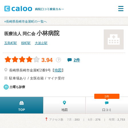
«長崎県長崎市金屋町の一覧へ
小林病院
医療法人 同仁会
五島町駅
桜町駅
大波止駅
3.94
2件
？
地図
長崎県長崎市金屋町2番9号【
】
駐車場あり
女医在籍
マイナ受付
土曜も診療
2件
TOP
地図
口コミ
アクセス数 7月：
283
| 6月：
276
| 年間：
2,753