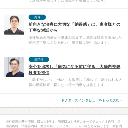
て対応が可能です。女性医師も在籍しています。
内科
前向きな治療に大切な「納得感」は、患者様との
丁寧な対話から
慢性疾患の治療から健康相談まで。感染症対策を徹底した
院内で丁寧にお話を伺い、患者様に寄り添います。
肛門科
安心を追求し「病気になる前に守る」大腸内視鏡
検査を提供
「恥ずかしい」「怖い」を徹底して和らげ、続けられる大
腸内視鏡検査・切らない痔の治療を提供します。
ドクターズインタビューをもっと読む »
小林病院の基本情報、口コミ2件は、病院口コミ検索カルーでチェック！内科、循
環器内科、消化器内科、整形外科、リハビリテーション科などがあります。総合内