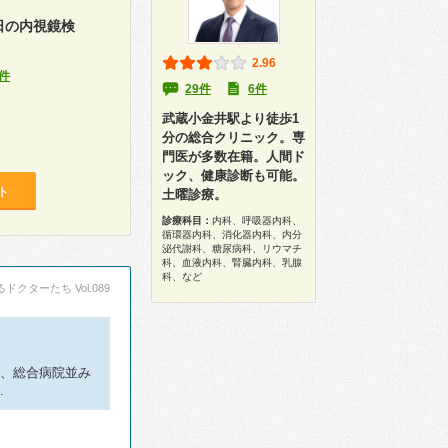
日の内視鏡検
2.96
件
29件
6件
武蔵小金井駅より徒歩1
分の総合クリニック。専
門医が多数在籍。人間ド
ック、健康診断も可能。
ト
土曜診療。
診療科目：
内科、呼吸器内科、
循環器内科、消化器内科、内分
泌代謝科、糖尿病科、リウマチ
科、血液内科、腎臓内科、乳腺
科、など
ドクターたち Vol.089
は、総合病院並み
…