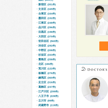
新宿区
(351件)
文京区
(169件)
台東区
(164件)
墨田区
(152件)
江東区
(248件)
品川区
(296件)
目黒区
(198件)
大田区
(370件)
世田谷区
(560件)
渋谷区
(292件)
中野区
(208件)
杉並区
(333件)
豊島区
(258件)
北区
(186件)
荒川区
(122件)
板橋区
(276件)
練馬区
(360件)
足立区
(316件)
葛飾区
(237件)
江戸川区
(299件)
八王子市
(228件)
立川市
(99件)
武蔵野市
(119件)