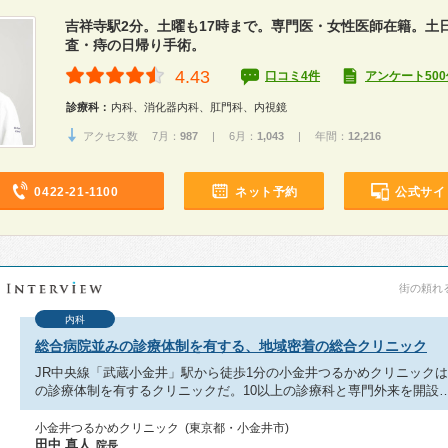
吉祥寺駅2分。土曜も17時まで。専門医・女性医師在籍。土
査・痔の日帰り手術。
4.43
口コミ4件
アンケート500
診療科：
内科、消化器内科、肛門科、内視鏡
アクセス数 7月：
987
| 6月：
1,043
| 年間：
12,216
0422-21-1100
ネット予約
公式サイ
街の頼れる
内科
総合病院並みの診療体制を有する、地域密着の総合クリニック
JR中央線「武蔵小金井」駅から徒歩1分の小金井つるかめクリニック
の診療体制を有するクリニックだ。10以上の診療科と専門外来を開設
小金井つるかめクリニック (東京都・小金井市)
田中 真人
院長