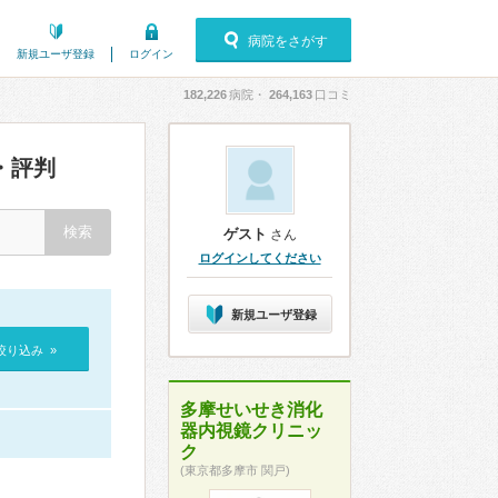
病院をさがす
新規ユーザ登録
ログイン
182,226
病院・
264,163
口コミ
・評判
ゲスト
さん
ログインしてください
新規ユーザ登録
絞り込み »
多摩せいせき消化
器内視鏡クリニッ
ク
(東京都多摩市 関戸)