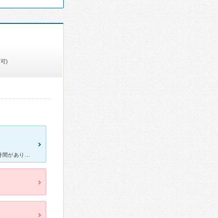
可)
たまたま私が行った日は先生おひとりだった様でびっくりする程待ち時間がありました。ミルクの時間を考えて来たつもりがあれやあれやと時間が過ぎていき、気づけばミルクでぐずる息子を世話するのに必死でした（笑）