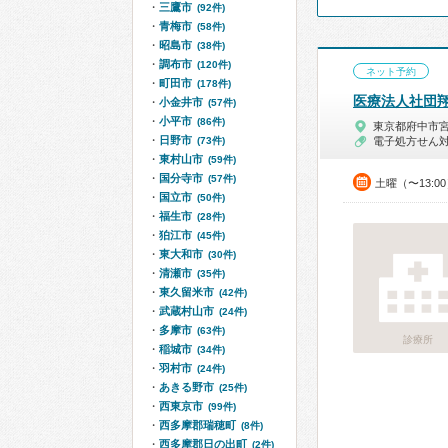
三鷹市
(92件)
青梅市
(58件)
昭島市
(38件)
調布市
(120件)
ネット予約
町田市
(178件)
医療法人社団
小金井市
(57件)
小平市
(86件)
東京都府中市
日野市
(73件)
電子処方せん
東村山市
(59件)
国分寺市
(57件)
土曜（〜13:0
国立市
(50件)
福生市
(28件)
狛江市
(45件)
東大和市
(30件)
清瀬市
(35件)
東久留米市
(42件)
武蔵村山市
(24件)
多摩市
(63件)
診療所
稲城市
(34件)
羽村市
(24件)
あきる野市
(25件)
西東京市
(99件)
西多摩郡瑞穂町
(8件)
西多摩郡日の出町
(2件)