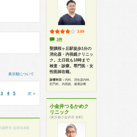
3.89
3件
聖蹟桜ヶ丘駅徒歩1分の
消化器・内視鏡クリニッ
ク。土日祝も18時まで
検査・診療。専門医・女
性医師在籍。
表示順について
診療科目：
内科、消化器内科、
肛門科、内視鏡、健康診断
3
4
5
…
次 »
小金井つるかめク
リニック
(東京都小金井市 本町)
武蔵野市 吉祥寺本町