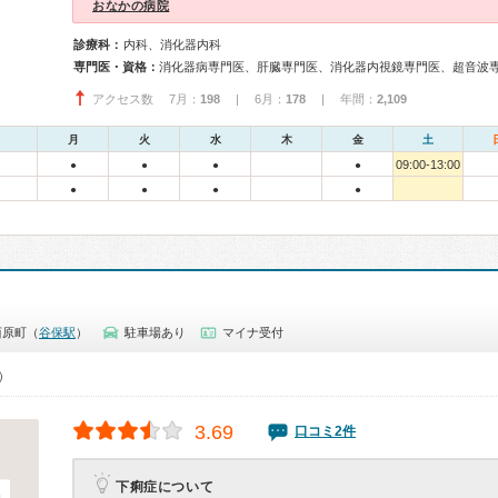
おなかの病院
診療科：
内科、消化器内科
専門医・資格：
消化器病専門医、肝臓専門医、消化器内視鏡専門医、超音波
アクセス数 7月：
198
| 6月：
178
| 年間：
2,109
月
火
水
木
金
土
09:00-13:00
●
●
●
●
●
●
●
●
西原町（
谷保駅
）
駐車場あり
マイナ受付
0）
3.69
口コミ2件
下痢症について