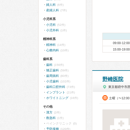
婦人科
(6件)
産婦人科
(7件)
小児科系
小児科
(52件)
小児外科
(1件)
精神科系
09:00-12:00
精神科
(14件)
15:00-19:00
心療内科
(10件)
歯科系
歯科
(156件)
矯正歯科
(59件)
歯周病科
(80件)
野崎医院
小児歯科
(102件)
歯科口腔外科
東京都府中市
(73件)
インプラント
(21件)
ホワイトニング
(16件)
土曜（〜12:0
その他
漢方
(2件)
救急科
(1件)
ペインクリニック
(0)
予防接種
(120件)