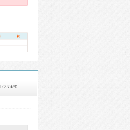
日
祝
 (スマホ可)