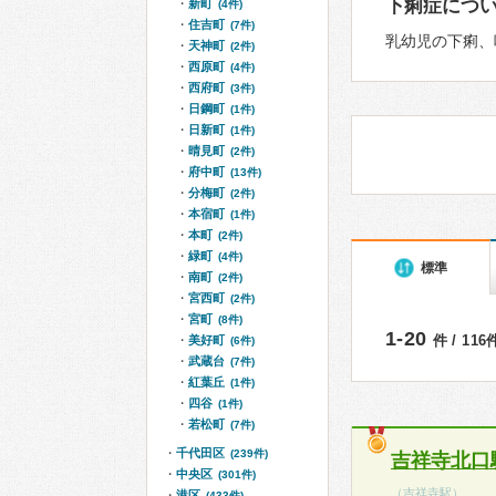
下痢症につ
新町
(4件)
住吉町
(7件)
乳幼児の下痢、
天神町
(2件)
西原町
(4件)
西府町
(3件)
日鋼町
(1件)
日新町
(1件)
晴見町
(2件)
府中町
(13件)
分梅町
(2件)
本宿町
(1件)
本町
(2件)
緑町
(4件)
標準
南町
(2件)
宮西町
(2件)
宮町
(8件)
1-20
件 / 11
美好町
(6件)
武蔵台
(7件)
紅葉丘
(1件)
四谷
(1件)
若松町
(7件)
千代田区
(239件)
吉祥寺北口
中央区
(301件)
（
吉祥寺駅
）
港区
(433件)