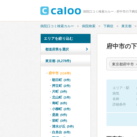
病院口コミ検索カルー - 府中市の下痢
病院口コミ検索カルー
病院検索
下痢症
東京都
エリアを絞り込む
府中市の
都道府県を選択
東京都
(8,278件)
東京都府中市
府中市
(116件)
朝日町
(3件)
押立町
(2件)
エリア・駅
片町
(3件)
病気
北山町
(1件)
名称
寿町
(6件)
詳細条件
小柳町
(2件)
是政
(5件)
栄町
(3件)
清水が丘
(5件)
白糸台
(6件)