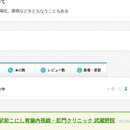
いて
嘔吐、腹痛などをともなうこともある
★の数
レビュー数
新着・更新
« 前
1
2
6件中
駅前こにし胃腸内視鏡・肛門クリニック 武蔵野院
東京都