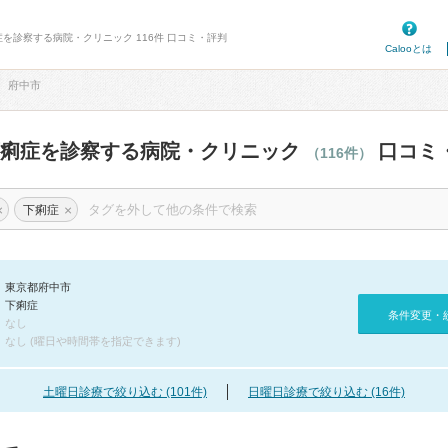
症を診察する病院・クリニック 116件 口コミ・評判
Calooとは
府中市
下痢症を診察する病院・クリニック
口コミ
（116件）
×
×
下痢症
東京都府中市
下痢症
条件変更・
なし
なし (曜日や時間帯を指定できます)
土曜日診療で絞り込む (101件)
日曜日診療で絞り込む (16件)