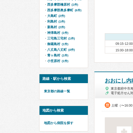
西多摩郡檜原村
(1件)
西多摩郡奥多摩町
(6件)
大島町
(2件)
利島村
(1件)
新島村
(2件)
神津島村
(1件)
三宅島三宅村
(1件)
09:15-12:00
御蔵島村
(1件)
八丈島八丈町
(4件)
15:00-18:00
青ヶ島村
(1件)
小笠原村
(1件)
路線・駅から検索
おおにし内
東京都府中市
東京都の路線一覧
電子処方せん
土曜（〜16:0
地図から検索
地図から病院を探す