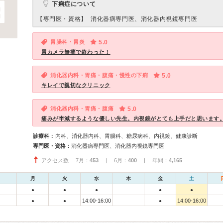
下痢症について
【専門医・資格】
消化器病専門医、消化器内視鏡専門医
胃腸科・胃炎
5.0
胃カメラ無痛で終わった！
消化器内科・胃痛・腹痛・慢性の下痢
5.0
キレイで親切なクリニック
消化器内科・胃痛・腹痛
5.0
痛みが半減するような優しい先生。内視鏡がとても上手だと思います
診療科：
内科、消化器内科、胃腸科、糖尿病科、内視鏡、健康診断
専門医・資格：
消化器病専門医、消化器内視鏡専門医
アクセス数 7月：
453
| 6月：
400
| 年間：
4,165
月
火
水
木
金
土
●
●
●
●
●
14:00-16:00
14:00-16:00
●
●
●