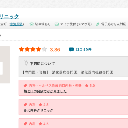
リニック
住吉町（
中河原駅
）
駐車場あり
マイナ受付 (スマホ可)
電子処方せん対応
0）
3.86
口コミ5件
下痢症について
【専門医・資格】
消化器病専門医、消化器内視鏡専門医
内科・ヘルペス性歯肉口内炎・発熱
5.0
熱と口の発疹でかかりました
内科
4.5
みね内科クリニック
内科
4.5