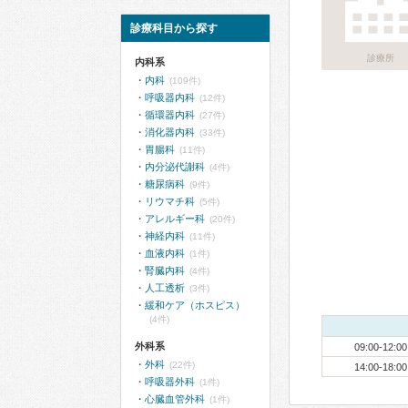
診療科目から探す
診療所
内科系
内科
(109件)
呼吸器内科
(12件)
循環器内科
(27件)
消化器内科
(33件)
胃腸科
(11件)
内分泌代謝科
(4件)
糖尿病科
(9件)
リウマチ科
(5件)
アレルギー科
(20件)
神経内科
(11件)
血液内科
(1件)
腎臓内科
(4件)
人工透析
(3件)
緩和ケア（ホスピス）
(4件)
外科系
09:00-12:00
外科
(22件)
14:00-18:00
呼吸器外科
(1件)
心臓血管外科
(1件)