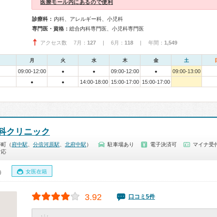
医療モール内にあるので便利
診療科：
内科、アレルギー科、小児科
専門医・資格：
総合内科専門医、小児科専門医
アクセス数 7月：
127
| 6月：
118
| 年間：
1,549
月
火
水
木
金
土
09:00-12:00
09:00-12:00
09:00-13:00
●
●
●
14:00-18:00
15:00-17:00
15:00-17:00
●
●
科クリニック
寿町（
府中駅
、
分倍河原駅
、
北府中駅
）
駐車場あり
電子決済可
マイナ受付
対応
女医在籍
0）
3.92
口コミ5件