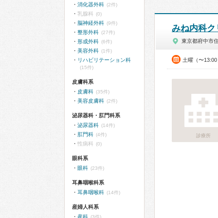
消化器外科
(2件)
乳腺科
(0)
脳神経外科
(9件)
みね内科ク
整形外科
(27件)
東京都府中市
形成外科
(6件)
美容外科
(1件)
リハビリテーション科
土曜（〜13:0
(15件)
皮膚科系
皮膚科
(35件)
美容皮膚科
(2件)
泌尿器科・肛門科系
泌尿器科
(14件)
肛門科
(4件)
診療所
性病科
(0)
眼科系
眼科
(23件)
耳鼻咽喉科系
耳鼻咽喉科
(14件)
産婦人科系
産科
(3件)