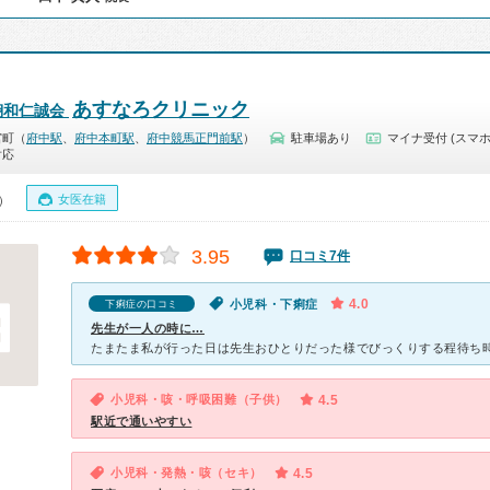
あすなろクリニック
翔和仁誠会
宮町（
府中駅
、
府中本町駅
、
府中競馬正門前駅
）
駐車場あり
マイナ受付 (スマホ
対応
女医在籍
0）
3.95
口コミ7件
4.0
小児科・下痢症
下痢症の口コミ
先生が一人の時に…
小児科・咳・呼吸困難（子供）
4.5
駅近で通いやすい
小児科・発熱・咳（セキ）
4.5