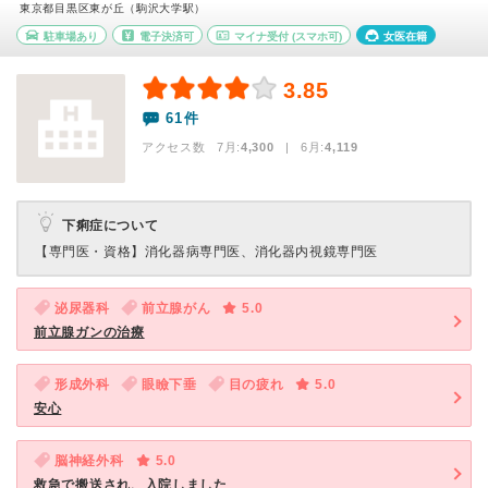
東京都目黒区東が丘（駒沢大学駅）
駐車場あり
電子決済可
マイナ受付
(スマホ可)
女医在籍
3.85
61件
アクセス数 7月:
4,300
| 6月:
4,119
下痢症について
【専門医・資格】
消化器病専門医、消化器内視鏡専門医
泌尿器科
前立腺がん
5.0
前立腺ガンの治療
形成外科
眼瞼下垂
目の疲れ
5.0
安心
脳神経外科
5.0
救急で搬送され、入院しました