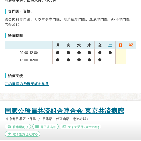
耳鼻咽喉科、産婦人科、小児科…
専門医・資格：
総合内科専門医、リウマチ専門医、感染症専門医、血液専門医、外科専門医、
内分泌代…
診療時間
月
火
水
木
金
土
日
祝
09:00-12:00
13:00-16:00
治療実績
この病院の治療実績を見る
国家公務員共済組合連合会 東京共済病院
東京都目黒区中目黒（中目黒駅、代官山駅、恵比寿駅）
駐車場あり
電子決済可
マイナ受付
(スマホ可)
電子処方せん対応