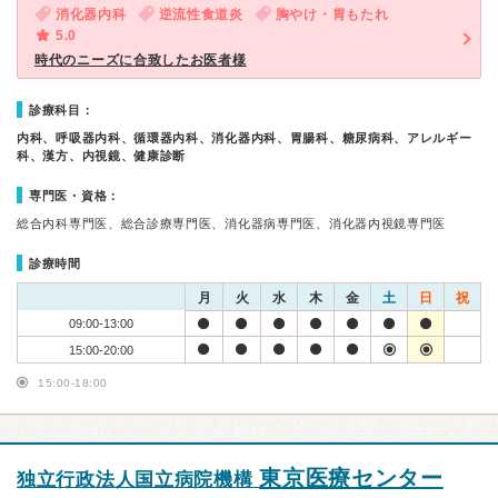
消化器内科
逆流性食道炎
胸やけ・胃もたれ
5.0
時代のニーズに合致したお医者様
診療科目：
内科、呼吸器内科、循環器内科、消化器内科、胃腸科、糖尿病科、アレルギー
科、漢方、内視鏡、健康診断
専門医・資格：
総合内科専門医、総合診療専門医、消化器病専門医、消化器内視鏡専門医
診療時間
月
火
水
木
金
土
日
祝
09:00-13:00
15:00-20:00
15:00-18:00
東京医療センター
独立行政法人国立病院機構