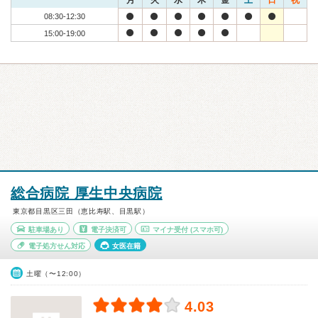
月
火
水
木
金
土
日
祝
08:30-12:30
15:00-19:00
総合病院 厚生中央病院
東京都目黒区三田（恵比寿駅、目黒駅）
駐車場あり
電子決済可
マイナ受付
(スマホ可)
電子処方せん対応
女医在籍
土曜（〜12:00）
4.03