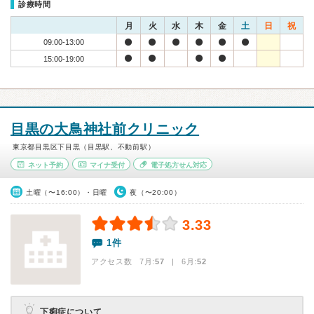
診療時間
月
火
水
木
金
土
日
祝
09:00-13:00
15:00-19:00
目黒の大鳥神社前クリニック
東京都目黒区下目黒（目黒駅、不動前駅）
ネット予約
マイナ受付
電子処方せん対応
土曜（〜16:00）・日曜
夜（〜20:00）
3.33
1件
アクセス数 7月:
57
| 6月:
52
下痢症について