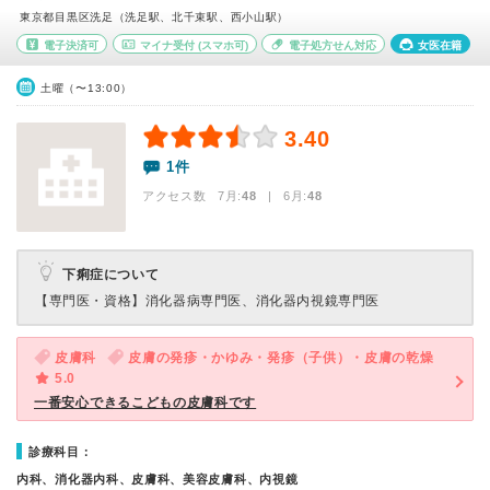
東京都目黒区洗足（洗足駅、北千束駅、西小山駅）
電子決済可
マイナ受付
(スマホ可)
電子処方せん対応
女医在籍
土曜（〜13:00）
3.40
1件
アクセス数 7月:
48
| 6月:
48
下痢症について
【専門医・資格】
消化器病専門医、消化器内視鏡専門医
皮膚科
皮膚の発疹・かゆみ・発疹（子供）・皮膚の乾燥
5.0
一番安心できるこどもの皮膚科です
診療科目：
内科、消化器内科、皮膚科、美容皮膚科、内視鏡