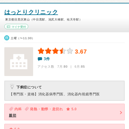
はっとりクリニック
東京都目黒区東山（中目黒駅、池尻大橋駅、祐天寺駅）
マイナ受付
土曜（〜11:30）
3.67
3件
アクセス数 7月:
80
| 6月:
85
下痢症について
【専門医・資格】
消化器病専門医、消化器内視鏡専門医
内科
発熱・動悸・息切れ
5.0
親切