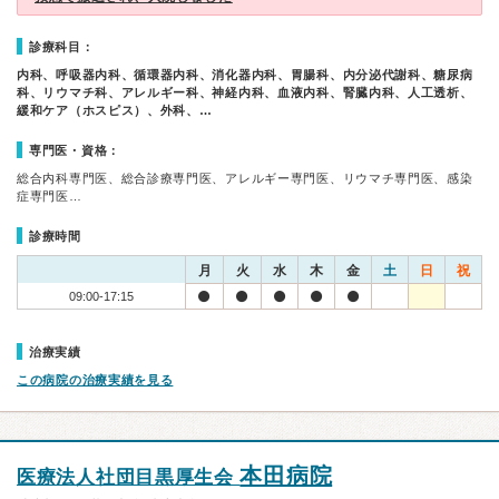
診療科目：
内科、呼吸器内科、循環器内科、消化器内科、胃腸科、内分泌代謝科、糖尿病
科、リウマチ科、アレルギー科、神経内科、血液内科、腎臓内科、人工透析、
緩和ケア（ホスピス）、外科、…
専門医・資格：
総合内科専門医、総合診療専門医、アレルギー専門医、リウマチ専門医、感染
症専門医…
診療時間
月
火
水
木
金
土
日
祝
09:00-17:15
治療実績
この病院の治療実績を見る
本田病院
医療法人社団目黒厚生会