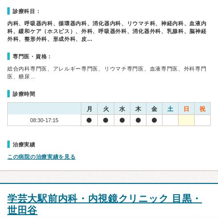
診療科目：
内科、呼吸器内科、循環器内科、消化器内科、リウマチ科、神経内科、血液内
科、緩和ケア（ホスピス）、外科、呼吸器外科、消化器外科、乳腺科、脳神経
外科、整形外科、形成外科、皮…
専門医・資格：
総合内科専門医、アレルギー専門医、リウマチ専門医、血液専門医、外科専門
医、糖尿…
診療時間
月
火
水
木
金
土
日
祝
08:30-17:15
治療実績
この病院の治療実績を見る
学芸大駅前内科・内視鏡クリニック 目黒・
世田谷