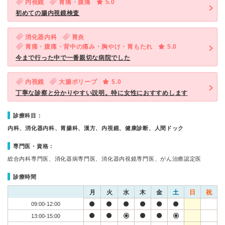
内視鏡
胃痛・腹痛
5.0
初めての腸内視鏡検査
消化器内科
胃炎
胃痛・腹痛・背中の痛み・胸やけ・胃もたれ
5.0
今まで行った中で一番親切な病院でした
内視鏡
大腸ポリープ
5.0
丁寧な診察と分かりやすい説明。特に女性におすすめします
診療科目：
内科、消化器内科、胃腸科、漢方、内視鏡、健康診断、人間ドック
専門医・資格：
総合内科専門医、消化器病専門医、消化器内視鏡専門医、がん治療認定医
診療時間
月
火
水
木
金
土
日
祝
09:00-12:00
13:00-15:00