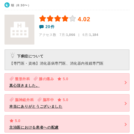
朝（8:30〜）
4.02
20件
アクセス数 7月:
1,066
| 6月:
1,184
下痢症について
【専門医・資格】
消化器病専門医、消化器内視鏡専門医
整形外科
膝の痛み
5.0
真心頂きました。
脳神経外科
脳卒中
5.0
本当にありがとうございました
5.0
主治医における患者への配慮