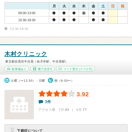
月
火
水
木
金
土
日
祝
09:00-13:00
15:30-18:30
15:30-18:30
木村クリニック
東京都目黒区中目黒（祐天寺駅、中目黒駅）
駐車場あり
電子決済可
マイナ受付
(スマホ可)
土曜（〜12:30）・日曜
朝（8:30〜）
3.92
3件
アクセス数 7月:
82
| 6月:
77
下痢症について