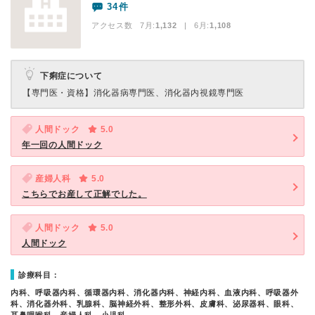
34件
アクセス数 7月:
1,132
| 6月:
1,108
下痢症について
【専門医・資格】
消化器病専門医、消化器内視鏡専門医
人間ドック
5.0
年一回の人間ドック
産婦人科
5.0
こちらでお産して正解でした。
人間ドック
5.0
人間ドック
診療科目：
内科、呼吸器内科、循環器内科、消化器内科、神経内科、血液内科、呼吸器外
科、消化器外科、乳腺科、脳神経外科、整形外科、皮膚科、泌尿器科、眼科、