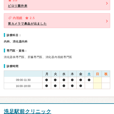
5.0
ピロリ菌外来
内視鏡
2.5
胃カメラで鼻血が出ました
診療科目：
内科、消化器内科
専門医・資格：
消化器病専門医、肝臓専門医、消化器内視鏡専門医
診療時間
月
火
水
木
金
土
日
祝
09:00-11:30
16:00-18:00
洗足駅前クリニック