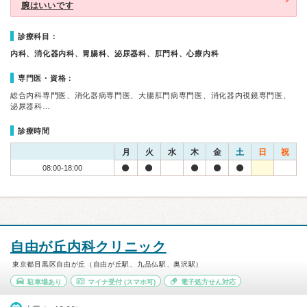
腕はいいです
診療科目：
内科、消化器内科、胃腸科、泌尿器科、肛門科、心療内科
専門医・資格：
総合内科専門医、消化器病専門医、大腸肛門病専門医、消化器内視鏡専門医、
泌尿器科…
診療時間
月
火
水
木
金
土
日
祝
08:00-18:00
自由が丘内科クリニック
東京都目黒区自由が丘（自由が丘駅、九品仏駅、奥沢駅）
駐車場あり
マイナ受付
(スマホ可)
電子処方せん対応