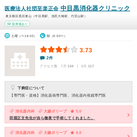
中目黒消化器クリニック
医療法人社団至楽正会
東京都目黒区東山（中目黒駅、池尻大橋駅、代官山駅）
駐車場あり
土曜（〜18:00）
朝（8:00〜）
3.73
2件
アクセス数 7月:
154
| 6月:
117
下痢症について
【専門医・資格】
消化器病専門医、消化器内視鏡専門医
消化器内科
大腸ポリープ
5.0
田淵正文先生が自ら徹夜で手術してくれました。
消化器内科
大腸ポリープ
4.0