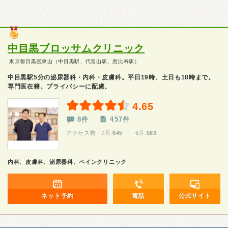
中目黒ブロッサムクリニック
東京都目黒区東山（中目黒駅、代官山駅、恵比寿駅）
中目黒駅5分の泌尿器科・内科・皮膚科。平日19時、土日も18時まで。
専門医在籍。プライバシーに配慮。
4.65
8件
457件
アクセス数 7月:
645
| 6月:
583
内科、皮膚科、泌尿器科、ペインクリニック
ネット予約
電話
公式サイト