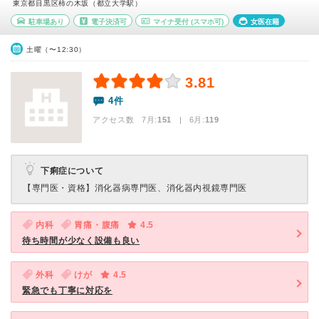
東京都目黒区柿の木坂（都立大学駅）
駐車場あり
電子決済可
マイナ受付
(スマホ可)
女医在籍
土曜（〜12:30）
3.81
4件
アクセス数 7月:
151
| 6月:
119
下痢症について
【専門医・資格】
消化器病専門医、消化器内視鏡専門医
内科
胃痛・腹痛
4.5
待ち時間が少なく設備も良い
外科
けが
4.5
緊急でも丁寧に対応を