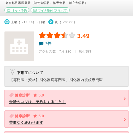
東京都目黒区鷹番（学芸大学駅、祐天寺駅、都立大学駅）
ネット予約
マイナ受付
(スマホ可)
土曜（〜18:00）・日曜
夜（〜20:00）
3.49
7件
アクセス数 7月:
290
| 6月:
359
下痢症について
【専門医・資格】
消化器病専門医、消化器内視鏡専門医
健康診断
5.0
受診のコツは、予約をすること！
健康診断
5.0
苦痛なく終わります