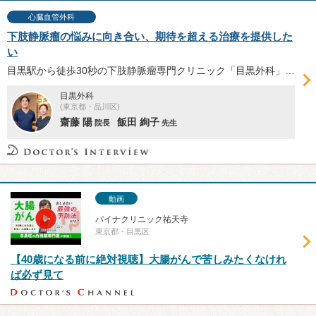
心臓血管外科
下肢静脈瘤の悩みに向き合い、期待を超える治療を提供した
い
目黒駅から徒歩30秒の下肢静脈瘤専門クリニック「目黒外科」。レーザーカテーテル焼灼術の豊富な症例数を誇り、女性医師も在籍する同院の強み、治療に当たって大事にしているポイントなどについて、齋藤陽（あきら）院長、飯田絢子医師に伺った。
目黒外科
(東京都・品川区)
齋藤 陽
飯田 絢子
院長
先生
動画
パイナクリニック祐天寺
東京都・目黒区
【40歳になる前に絶対視聴】大腸がんで苦しみたくなけれ
ば必ず見て