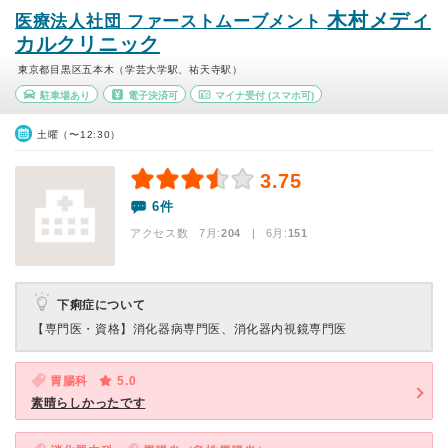
木村メディ
医療法人社団 ファーストムーブメント
カルクリニック
東京都目黒区五本木（学芸大学駅、祐天寺駅）
駐車場あり
電子決済可
マイナ受付
(スマホ可)
土曜（〜12:30）
3.75
6件
アクセス数 7月:
204
| 6月:
151
下痢症について
【専門医・資格】
消化器病専門医、消化器内視鏡専門医
胃腸科
5.0
素晴らしかったです