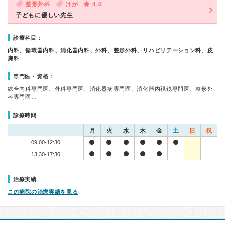
整形外科
けが
4.0
子どもに優しい先生
診療科目：
内科、循環器内科、消化器内科、外科、整形外科、リハビリテーション科、皮
膚科
専門医・資格：
総合内科専門医、外科専門医、消化器病専門医、消化器内視鏡専門医、整形外
科専門医…
診療時間
月
火
水
木
金
土
日
祝
09:00-12:30
13:30-17:30
治療実績
この病院の治療実績を見る