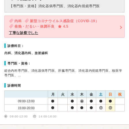
【専門医・資格】
消化器病専門医、消化器内視鏡専門医
内科
新型コロナウイルス感染症（COVID-19）
発熱・だるい・体調不良
4.5
丁寧な診察でした
診療科目：
内科、消化器内科、放射線科
専門医・資格：
総合内科専門医、消化器病専門医、肝臓専門医、消化器内視鏡専門医、核医学
専門医、…
診療時間
月
火
水
木
金
土
日
祝
09:00-13:00
15:00-20:00
09:00-12:00
14:00-16:00