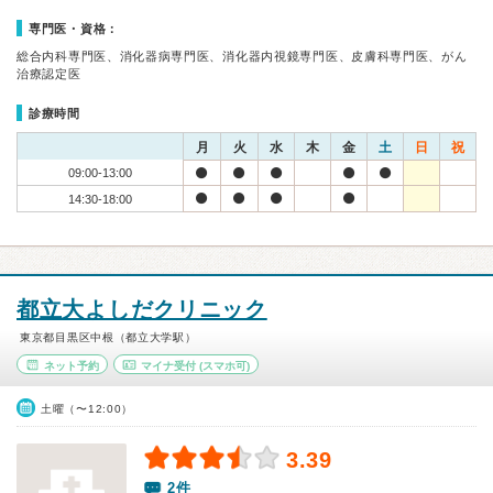
専門医・資格：
総合内科専門医、消化器病専門医、消化器内視鏡専門医、皮膚科専門医、がん
治療認定医
診療時間
月
火
水
木
金
土
日
祝
09:00-13:00
14:30-18:00
都立大よしだクリニック
東京都目黒区中根（都立大学駅）
ネット予約
マイナ受付
(スマホ可)
土曜（〜12:00）
3.39
2件