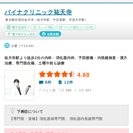
パイナクリニック祐天寺
東京都目黒区祐天寺（祐天寺駅、中目黒駅、学芸大学駅）
電子決済可
ネット予約
マイナ受付
(スマホ可)
電子処方せん対応
女医在籍
土曜（〜13:00）
祐天寺駅より徒歩2分の内科・消化器内科、予防接種・内視鏡検査・漢方
治療、専門医在籍、土曜午前も診療
4.68
8件
12件
アクセス数 7月:
399
| 6月:
437
下痢症について
【専門医・資格】
消化器病専門医、消化器内視鏡専門医