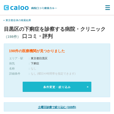
« 東京都全体の検索結果
目黒区の下痢症を診察する病院・クリニック
口コミ・評判
（198件）
198件の医療機関が見つかりました
エリア・駅
東京都目黒区
病気
下痢症
名称
なし
詳細条件
なし (曜日や時間帯を指定できます)
条件変更・絞り込み
土曜日診療で絞り込む (169件)