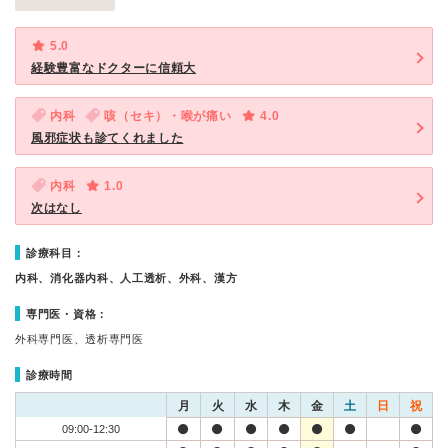
5.0
経験豊富なドクターに信頼大
内科
咳（セキ）・喉が痛い
4.0
風邪症状も診てくれました
内科
1.0
次はなし
診療科目：
内科、消化器内科、人工透析、外科、漢方
専門医・資格：
外科専門医、透析専門医
診療時間
月
火
水
木
金
土
日
祝
09:00-12:30