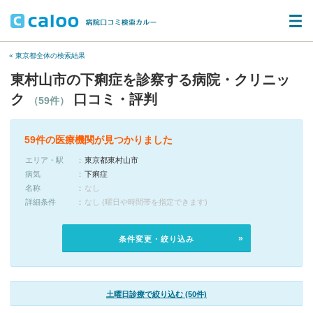
« 東京都全体の検索結果
東村山市の下痢症を診察する病院・クリニッ
ク
口コミ・評判
（59件）
59件の医療機関が見つかりました
エリア・駅
東京都東村山市
病気
下痢症
名称
なし
詳細条件
なし (曜日や時間帯を指定できます)
条件変更・絞り込み
土曜日診療で絞り込む (50件)