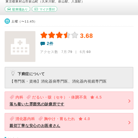
東京都東村山市萩山町（久米川駅、萩山駅、八坂駅）
駐車場あり
マイナ受付
土曜（〜11:45）
3.68
2件
アクセス数 7月:
79
| 6月:
60
下痢症について
【専門医・資格】
消化器病専門医、消化器内視鏡専門医
内科
だるい・咳（セキ）・体調不良
4.5
落ち着いた雰囲気の診療所です
消化器内科
胸やけ・胃もたれ
4.0
親切丁寧な安心のお医者さん