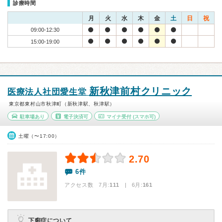
診療時間
月
火
水
木
金
土
日
祝
09:00-12:30
15:00-19:00
新秋津前村クリニック
医療法人社団愛生堂
東京都東村山市秋津町（新秋津駅、秋津駅）
駐車場あり
電子決済可
マイナ受付
(スマホ可)
土曜（〜17:00）
2.70
6件
アクセス数 7月:
111
| 6月:
161
下痢症について