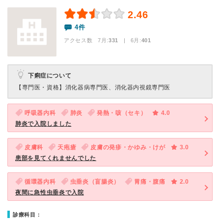
2.46
4件
アクセス数 7月:
331
| 6月:
401
下痢症について
【専門医・資格】
消化器病専門医、消化器内視鏡専門医
呼吸器内科
肺炎
発熱・咳（セキ）
4.0
肺炎で入院しました
皮膚科
天疱瘡
皮膚の発疹・かゆみ・けが
3.0
患部を見てくれませんでした
循環器内科
虫垂炎（盲腸炎）
胃痛・腹痛
2.0
夜間に急性虫垂炎で入院
診療科目：