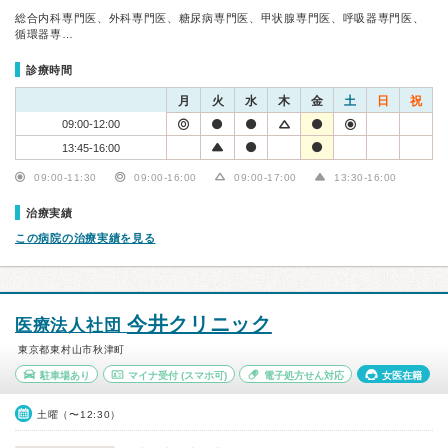
総合内科専門医、外科専門医、糖尿病専門医、甲状腺専門医、呼吸器専門医、
循環器専…
診療時間
月
火
水
木
金
土
日
祝
09:00-12:00
13:45-16:00
09:00-11:30
09:00-16:00
09:00-17:00
13:30-16:00
治療実績
この病院の治療実績を見る
今井クリニック
医療法人社団
東京都東村山市秋津町
駐車場あり
マイナ受付
(スマホ可)
電子処方せん対応
女医在籍
土曜（〜12:30）