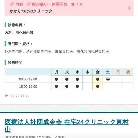
内科
頭が痛い・体調不良
4.0
かかりつけのクリニック
診療科目：
内科、消化器内科
専門医・資格：
外科専門医、消化器病専門医、肝臓専門医、消化器内視鏡専門医
診療時間
月
火
水
木
金
土
日
祝
09:00-12:00
15:00-19:00
09:00-13:00
医療法人社団成令会 在宅24クリニック東村
山
東京都東村山市栄町（久米川駅、八坂駅）