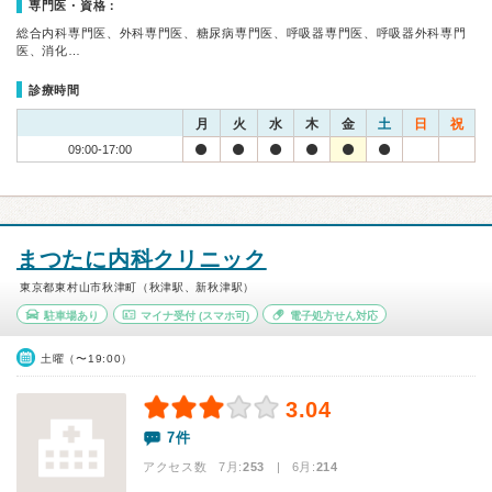
専門医・資格：
総合内科専門医、外科専門医、糖尿病専門医、呼吸器専門医、呼吸器外科専門
医、消化…
診療時間
月
火
水
木
金
土
日
祝
09:00-17:00
まつたに内科クリニック
東京都東村山市秋津町（秋津駅、新秋津駅）
駐車場あり
マイナ受付
(スマホ可)
電子処方せん対応
土曜（〜19:00）
3.04
7件
アクセス数 7月:
253
| 6月:
214