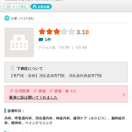
マイナ受付
女医在籍
土曜（〜17:00）
3.10
1件
アクセス数 7月:
70
| 6月:
63
下痢症について
【専門医・資格】
消化器病専門医、消化器内視鏡専門医
在宅医療
便秘
便秘
3.5
親身に話は聞いてくれました
診療科目：
内科、呼吸器内科、消化器内科、神経内科、緩和ケア（ホスピス）、脳神経外
科、精神科、ペインクリニック