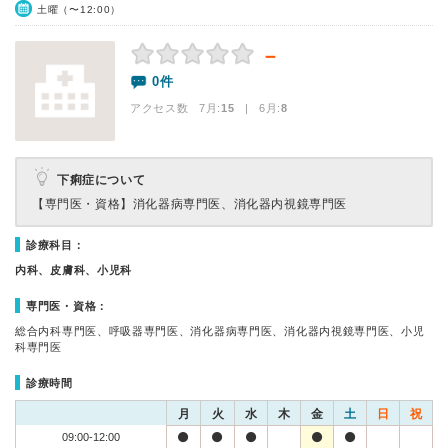
土曜（〜12:00）
－
0件
アクセス数 7月:
15
| 6月:
8
下痢症について
【専門医・資格】
消化器病専門医、消化器内視鏡専門医
診療科目：
内科、皮膚科、小児科
専門医・資格：
総合内科専門医、呼吸器専門医、消化器病専門医、消化器内視鏡専門医、小児
科専門医
診療時間
月
火
水
木
金
土
日
祝
09:00-12:00