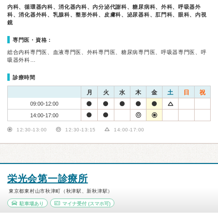
内科、循環器内科、消化器内科、内分泌代謝科、糖尿病科、外科、呼吸器外
科、消化器外科、乳腺科、整形外科、皮膚科、泌尿器科、肛門科、眼科、内視
鏡
専門医・資格：
総合内科専門医、血液専門医、外科専門医、糖尿病専門医、呼吸器専門医、呼
吸器外科…
診療時間
月
火
水
木
金
土
日
祝
09:00-12:00
14:00-17:00
12:30-13:00
12:30-13:15
14:00-17:00
栄光会第一診療所
東京都東村山市秋津町（秋津駅、新秋津駅）
駐車場あり
マイナ受付
(スマホ可)