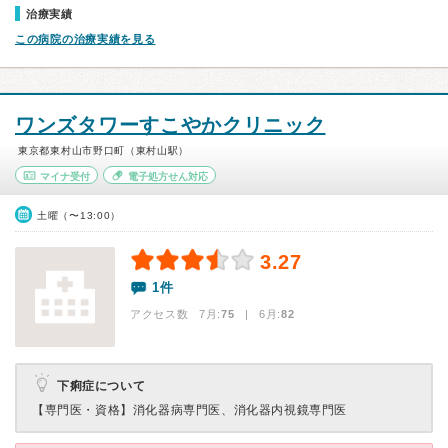
治療実績
この病院の治療実績を見る
ワンズタワーすこやかクリニック
東京都東村山市野口町（東村山駅）
マイナ受付
電子処方せん対応
土曜（〜13:00）
3.27
1件
アクセス数 7月:
75
| 6月:
82
下痢症について
【専門医・資格】
消化器病専門医、消化器内視鏡専門医