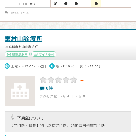
15:00-18:30
15:00-17:00
東村山診療所
東京都東村山市諏訪町
駐車場あり
マイナ受付
土曜（〜17:00）・祝日
朝（7:40〜）・夜（〜22:00）
－
0件
アクセス数 7月:
4
| 6月:
9
下痢症について
【専門医・資格】
消化器病専門医、消化器内視鏡専門医