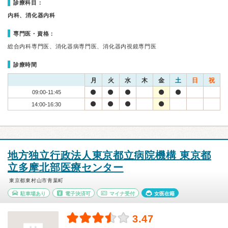
診療科目：
内科、消化器内科
専門医・資格：
総合内科専門医、消化器病専門医、消化器内視鏡専門医
診療時間
月
火
水
木
金
土
日
祝
09:00-11:45
14:00-16:30
地方独立行政法人東京都立病院機構 東京都
立多摩北部医療センター
東京都東村山市青葉町
駐車場あり
電子決済可
マイナ受付
女医在籍
3.47