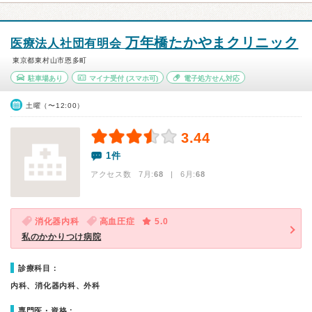
万年橋たかやまクリニック
医療法人社団有明会
東京都東村山市恩多町
駐車場あり
マイナ受付
(スマホ可)
電子処方せん対応
土曜（〜12:00）
3.44
1件
アクセス数 7月:
68
| 6月:
68
消化器内科
高血圧症
5.0
私のかかりつけ病院
診療科目：
内科、消化器内科、外科
専門医・資格：