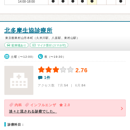
14:00-18:00
北多摩生協診療所
東京都東村山市本町（久米川駅、八坂駅、東村山駅）
駐車場あり
マイナ受付
(スマホ可)
土曜（〜12:00）
夜（〜19:30）
2.76
1件
アクセス数 7月:
54
| 6月:
84
内科
インフルエンザ
2.0
淡々と流される診察でした。
診療科目：