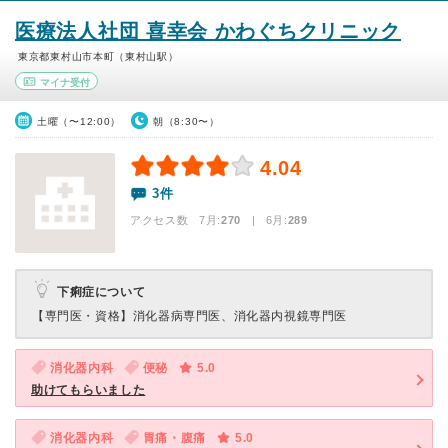
医療法人社団 喜幸会 かわぐちクリニック
東京都東村山市本町（東村山駅）
マイナ受付
土曜（〜12:00）
朝（8:30〜）
4.04
3件
アクセス数 7月:
270
| 6月:
289
下痢症について
【専門医・資格】
消化器病専門医、消化器内視鏡専門医
消化器内科
便秘
5.0
助けてもらいました
消化器内科
胃痛・腹痛
5.0