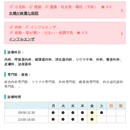
小児科
便秘
腹痛・吐き気・嘔吐（子供）
5.0
水槽が綺麗な病院
内科
インフルエンザ
発熱・頭が痛い・だるい・体調不良
4.5
インフルエンザ
診療科目：
内科、呼吸器内科、循環器内科、消化器内科、リウマチ科、外科、整形外科、
皮膚科、泌尿器科
専門医・資格：
総合内科専門医、リウマチ専門医、外科専門医、糖尿病専門医、内分泌代謝科
専門医、…
診療時間
月
火
水
木
金
土
日
祝
09:00-11:30
13:00-16:00