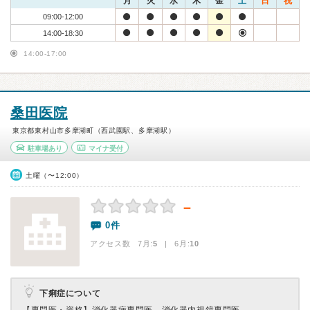
月
火
水
木
金
土
日
祝
09:00-12:00
14:00-18:30
14:00-17:00
桑田医院
東京都東村山市多摩湖町（西武園駅、多摩湖駅）
駐車場あり
マイナ受付
土曜（〜12:00）
－
0件
アクセス数 7月:
5
| 6月:
10
下痢症について