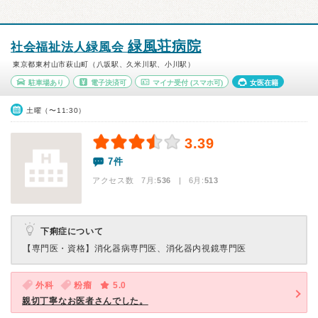
緑風荘病院
社会福祉法人緑風会
東京都東村山市萩山町（八坂駅、久米川駅、小川駅）
駐車場あり
電子決済可
マイナ受付
(スマホ可)
女医在籍
土曜（〜11:30）
3.39
7件
アクセス数 7月:
536
| 6月:
513
下痢症について
【専門医・資格】
消化器病専門医、消化器内視鏡専門医
外科
粉瘤
5.0
親切丁寧なお医者さんでした。