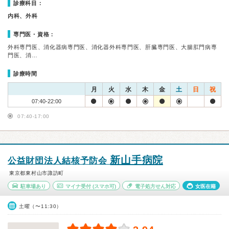
診療科目：
内科、外科
専門医・資格：
外科専門医、消化器病専門医、消化器外科専門医、肝臓専門医、大腸肛門病専
門医、消…
診療時間
月
火
水
木
金
土
日
祝
07:40-22:00
07:40-17:00
新山手病院
公益財団法人結核予防会
東京都東村山市諏訪町
駐車場あり
マイナ受付
(スマホ可)
電子処方せん対応
女医在籍
土曜（〜11:30）