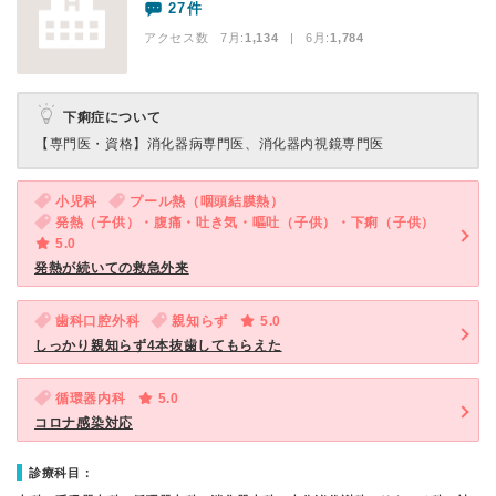
27件
アクセス数 7月:
1,134
| 6月:
1,784
下痢症について
【専門医・資格】
消化器病専門医、消化器内視鏡専門医
小児科
プール熱（咽頭結膜熱）
発熱（子供）・腹痛・吐き気・嘔吐（子供）・下痢（子供）
5.0
発熱が続いての救急外来
歯科口腔外科
親知らず
5.0
しっかり親知らず4本抜歯してもらえた
循環器内科
5.0
コロナ感染対応
診療科目：