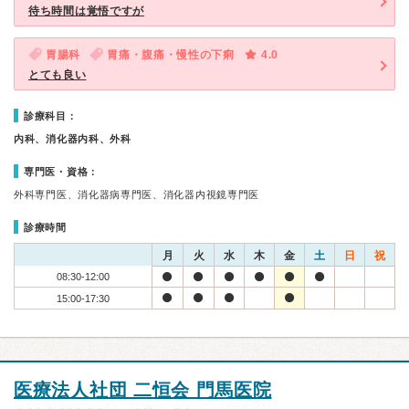
待ち時間は覚悟ですが
胃腸科
胃痛・腹痛・慢性の下痢
4.0
とても良い
診療科目：
内科、消化器内科、外科
専門医・資格：
外科専門医、消化器病専門医、消化器内視鏡専門医
診療時間
月
火
水
木
金
土
日
祝
08:30-12:00
15:00-17:30
医療法人社団 二恒会 門馬医院