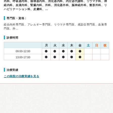
内科、呼吸器内科、循環器内科、消化器内科、内分泌代謝科、リウマチ科、神
経内科、血液内科、腎臓内科、外科、消化器外科、脳神経外科、整形外科、リ
ハビリテーション科、皮膚科、…
専門医・資格：
総合内科専門医、アレルギー専門医、リウマチ専門医、感染症専門医、血液専
門医、外…
診療時間
月
火
水
木
金
土
日
祝
09:00-12:00
13:00-17:00
治療実績
この病院の治療実績を見る