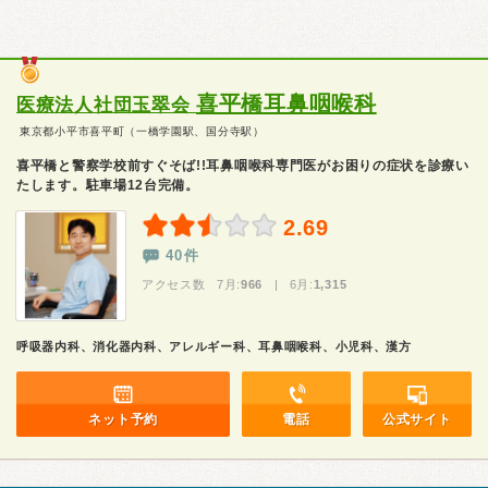
喜平橋耳鼻咽喉科
医療法人社団玉翠会
東京都小平市喜平町（一橋学園駅、国分寺駅）
喜平橋と警察学校前すぐそば!!耳鼻咽喉科専門医がお困りの症状を診療い
たします。駐車場12台完備。
2.69
40件
アクセス数 7月:
966
| 6月:
1,315
呼吸器内科、消化器内科、アレルギー科、耳鼻咽喉科、小児科、漢方
ネット予約
電話
公式サイト