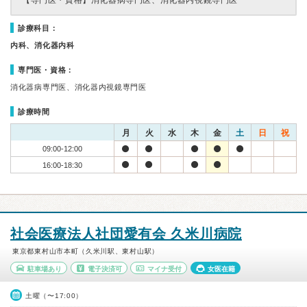
【専門医・資格】
消化器病専門医、消化器内視鏡専門医
診療科目：
内科、消化器内科
専門医・資格：
消化器病専門医、消化器内視鏡専門医
診療時間
月
火
水
木
金
土
日
祝
09:00-12:00
16:00-18:30
社会医療法人社団愛有会 久米川病院
東京都東村山市本町（久米川駅、東村山駅）
駐車場あり
電子決済可
マイナ受付
女医在籍
土曜（〜17:00）