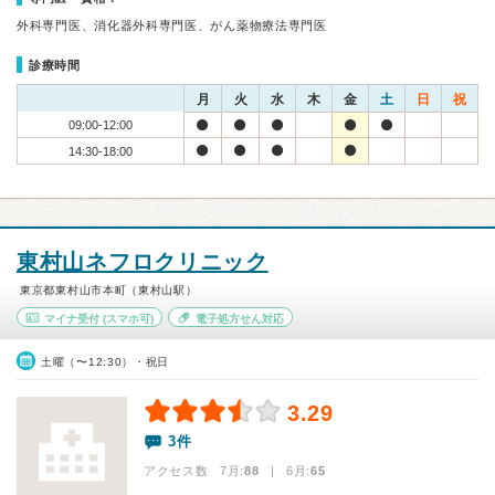
外科専門医、消化器外科専門医、がん薬物療法専門医
診療時間
月
火
水
木
金
土
日
祝
09:00-12:00
14:30-18:00
東村山ネフロクリニック
東京都東村山市本町（東村山駅）
マイナ受付
(スマホ可)
電子処方せん対応
土曜（〜12:30）・祝日
3.29
3件
アクセス数 7月:
88
| 6月:
65