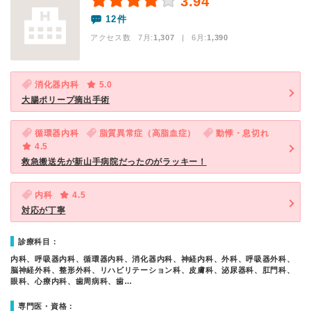
3.94
12件
アクセス数 7月:
1,307
| 6月:
1,390
消化器内科
5.0
大腸ポリープ摘出手術
循環器内科
脂質異常症（高脂血症）
動悸・息切れ
4.5
救急搬送先が新山手病院だったのがラッキー！
内科
4.5
対応が丁寧
診療科目：
内科、呼吸器内科、循環器内科、消化器内科、神経内科、外科、呼吸器外科、
脳神経外科、整形外科、リハビリテーション科、皮膚科、泌尿器科、肛門科、
眼科、心療内科、歯周病科、歯…
専門医・資格：