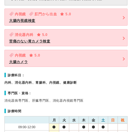
内視鏡
肛門から出血
5.0
大腸内視鏡検査
消化器内科
5.0
苦痛のない胃カメラ検査
内視鏡
5.0
大腸カメラ
診療科目：
内科、消化器内科、胃腸科、内視鏡、健康診断
専門医・資格：
消化器病専門医、肝臓専門医、消化器内視鏡専門医
診療時間
月
火
水
木
金
土
日
祝
09:00-12:00