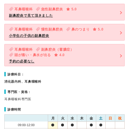
耳鼻咽喉科
急性副鼻腔炎
5.0
副鼻腔炎で見て頂きました
耳鼻咽喉科
慢性副鼻腔炎
鼻のつまり
5.0
小学生の子供の副鼻腔炎
耳鼻咽喉科
副鼻腔炎（蓄膿症）
頭が痛い・鼻水が出る
4.0
予約の必要なし
診療科目：
消化器内科、耳鼻咽喉科
専門医・資格：
耳鼻咽喉科専門医
診療時間
月
火
水
木
金
土
日
祝
09:00-12:00