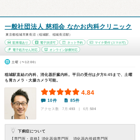
一般社団法人 慈稲会 なかお内科クリニック
東京都稲城市東長沼（稲城駅、稲城長沼駅）
駐車場あり
電子決済可
ネット予約
マイナ受付
(スマホ可)
電子処方せん対応
オンライン診療対応
土曜（〜12:00）
稲城駅直結の内科、消化器肝臓内科。平日の受付は夕方6:45まで、土曜
も胃カメラ・大腸カメラ可能。
4.84
10件
85件
アクセス数 7月:
493
| 6月:
504
下痢症について
【専門医・資格】
消化器病専門医、消化器内視鏡専門医