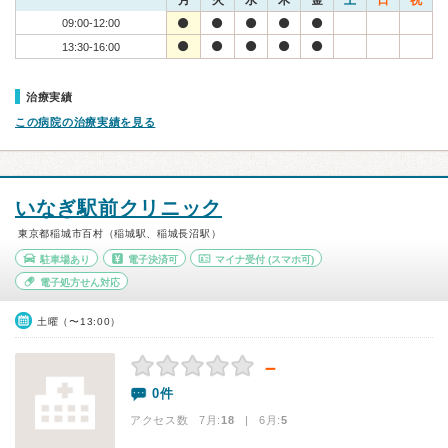
月
火
水
木
金
土
日
祝
09:00-12:00
13:30-16:00
治療実績
この病院の治療実績を見る
いなぎ駅前クリニック
東京都稲城市百村（稲城駅、稲城長沼駅）
駐車場あり
電子決済可
マイナ受付
(スマホ可)
電子処方せん対応
土曜（〜13:00）
－
0件
アクセス数 7月:
18
| 6月:
5