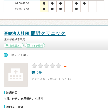
09:00-11:30
15:30-17:30
簡野クリニック
医療法人社団
東京都稲城市平尾
駐車場あり
マイナ受付
土曜（〜12:00）
－
0件
アクセス数 7月:
10
| 6月:
11
診療科目：
内科、外科、泌尿器科、小児科
専門医・資格：