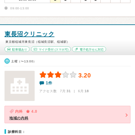
09:00-13:00
東長沼クリニック
東京都稲城市東長沼（稲城長沼駅、稲城駅）
駐車場あり
マイナ受付
(スマホ可)
電子処方せん対応
土曜（〜13:00）
3.20
1件
アクセス数 7月:
31
| 6月:
18
内科
4.0
地域の内科
診療科目：