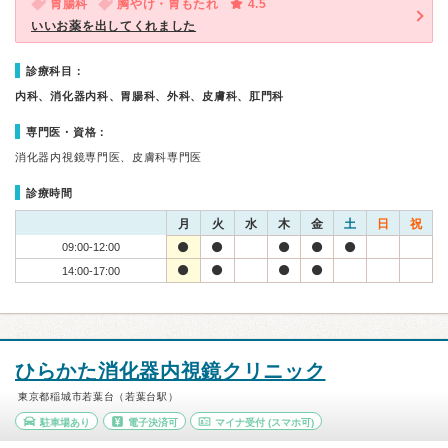
胃腸科
胸やけ・胃もたれ
4.5
いいお薬を出してくれました
診療科目：
内科、消化器内科、胃腸科、外科、皮膚科、肛門科
専門医・資格：
消化器内視鏡専門医、皮膚科専門医
診療時間
月
火
水
木
金
土
日
祝
09:00-12:00
14:00-17:00
ひらかた消化器内視鏡クリニック
東京都稲城市若葉台（若葉台駅）
駐車場あり
電子決済可
マイナ受付
(スマホ可)