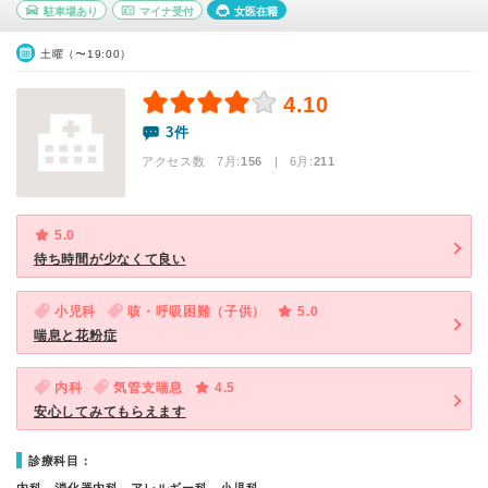
駐車場あり
マイナ受付
女医在籍
土曜（〜19:00）
4.10
3件
アクセス数 7月:
156
| 6月:
211
5.0
待ち時間が少なくて良い
小児科
咳・呼吸困難（子供）
5.0
喘息と花粉症
内科
気管支喘息
4.5
安心してみてもらえます
診療科目：