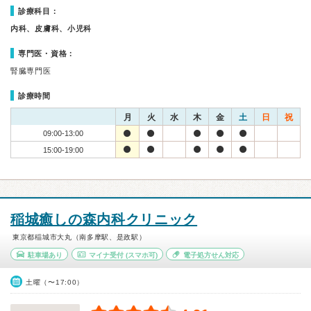
診療科目：
内科、皮膚科、小児科
専門医・資格：
腎臓専門医
診療時間
月
火
水
木
金
土
日
祝
09:00-13:00
15:00-19:00
稲城癒しの森内科クリニック
東京都稲城市大丸（南多摩駅、是政駅）
駐車場あり
マイナ受付
(スマホ可)
電子処方せん対応
土曜（〜17:00）