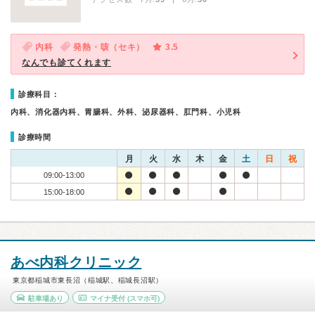
内科
発熱・咳（セキ）
3.5
なんでも診てくれます
診療科目：
内科、消化器内科、胃腸科、外科、泌尿器科、肛門科、小児科
診療時間
月
火
水
木
金
土
日
祝
09:00-13:00
15:00-18:00
あべ内科クリニック
東京都稲城市東長沼（稲城駅、稲城長沼駅）
駐車場あり
マイナ受付
(スマホ可)