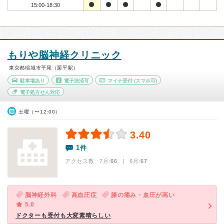
15:00-18:30
もりや脳神経クリニック
東京都稲城市平尾（栗平駅）
駐車場あり
電子決済可
マイナ受付
(スマホ可)
電子処方せん対応
土曜（〜12:00）
3.40
1件
アクセス数 7月:
66
| 6月:
67
脳神経外科
高血圧症
膝の痛み・血圧が高い
5.0
ドクターも受付も大変素晴らしい