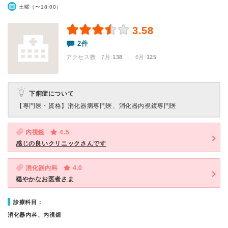
土曜（〜18:00）
3.58
2件
アクセス数 7月:
138
| 6月:
125
下痢症について
【専門医・資格】
消化器病専門医、消化器内視鏡専門医
内視鏡
4.5
感じの良いクリニックさんです
消化器内科
4.0
穏やかなお医者さま
診療科目：
消化器内科、内視鏡