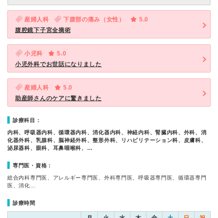
産婦人科
下腹部の痛み（女性）
5.0
腹腔鏡下子宮全摘術
小児科
5.0
小児外科でお世話になりました
産婦人科
5.0
助産師さんのケアに驚きました
診療科目：
内科、呼吸器内科、循環器内科、消化器内科、神経内科、腎臓内科、外科、消
化器外科、乳腺科、脳神経外科、整形外科、リハビリテーション科、皮膚科、
泌尿器科、眼科、耳鼻咽喉科、…
専門医・資格：
総合内科専門医、アレルギー専門医、外科専門医、呼吸器専門医、循環器専門
医、消化…
診療時間