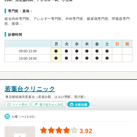
内科、消化器内科、アレルギー科、小児科
専門医・資格：
総合内科専門医、アレルギー専門医、外科専門医、糖尿病専門医、呼吸器専門
医、循環…
診療時間
月
火
水
木
金
土
日
祝
09:00-12:00
14:00-19:00
若葉台クリニック
東京都稲城市若葉台（若葉台駅、はるひ野駅、黒川駅）
マイナ受付
電子処方せん対応
女医在籍
土曜（〜13:00）
3.92