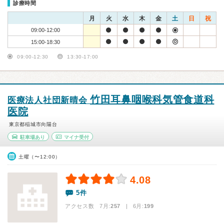
診療時間
月
火
水
木
金
土
日
祝
09:00-12:00
15:00-18:30
09:00-12:30
13:30-17:00
竹田耳鼻咽喉科気管食道科
医療法人社団新晴会
医院
東京都稲城市向陽台
駐車場あり
マイナ受付
土曜（〜12:00）
4.08
5件
アクセス数 7月:
257
| 6月:
199