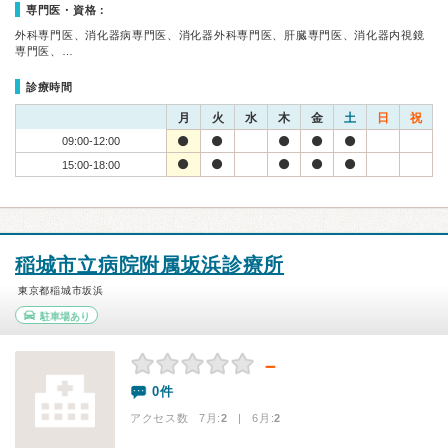
専門医・資格：
外科専門医、消化器病専門医、消化器外科専門医、肝臓専門医、消化器内視鏡
専門医、…
診療時間
月
火
水
木
金
土
日
祝
09:00-12:00
15:00-18:00
稲城市立病院附属坂浜診療所
東京都稲城市坂浜
駐車場あり
－
0件
アクセス数 7月:
2
| 6月:
2