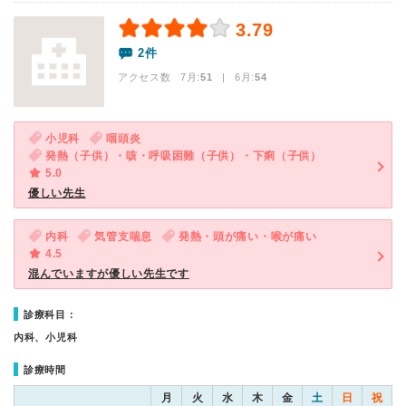
3.79
2件
アクセス数 7月:
51
| 6月:
54
小児科
咽頭炎
発熱（子供）・咳・呼吸困難（子供）・下痢（子供）
5.0
優しい先生
内科
気管支喘息
発熱・頭が痛い・喉が痛い
4.5
混んでいますが優しい先生です
診療科目：
内科、小児科
診療時間
月
火
水
木
金
土
日
祝