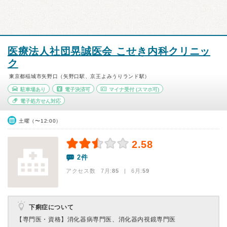
医療法人社団晃誠医会 こせき内科クリニッ
ク
東京都稲城市矢野口（矢野口駅、京王よみうりランド駅）
駐車場あり
電子決済可
マイナ受付
(スマホ可)
電子処方せん対応
土曜（〜12:00）
2.58
2件
アクセス数 7月:
85
| 6月:
59
下痢症について
【専門医・資格】
消化器病専門医、消化器内視鏡専門医