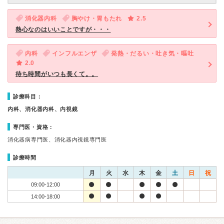
消化器内科
胸やけ・胃もたれ
2.5
熱心なのはいいことですが・・・
内科
インフルエンザ
発熱・だるい・吐き気・嘔吐
2.0
待ち時間がいつも長くて。。
診療科目：
内科、消化器内科、内視鏡
専門医・資格：
消化器病専門医、消化器内視鏡専門医
診療時間
月
火
水
木
金
土
日
祝
09:00-12:00
14:00-18:00