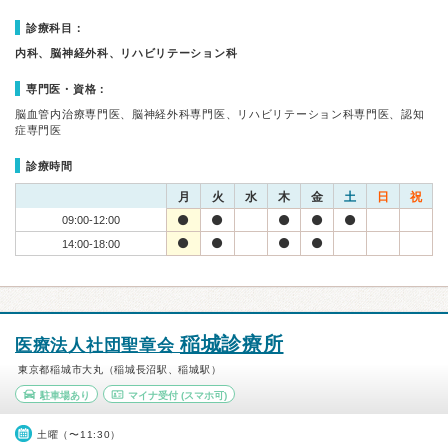
診療科目：
内科、脳神経外科、リハビリテーション科
専門医・資格：
脳血管内治療専門医、脳神経外科専門医、リハビリテーション科専門医、認知
症専門医
診療時間
月
火
水
木
金
土
日
祝
09:00-12:00
14:00-18:00
稲城診療所
医療法人社団聖章会
東京都稲城市大丸（稲城長沼駅、稲城駅）
駐車場あり
マイナ受付
(スマホ可)
土曜（〜11:30）