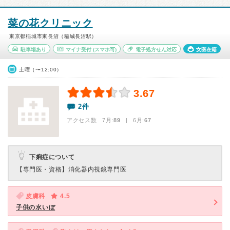
菜の花クリニック
東京都稲城市東長沼（稲城長沼駅）
駐車場あり
マイナ受付
(スマホ可)
電子処方せん対応
女医在籍
土曜（〜12:00）
3.67
2件
アクセス数 7月:
89
| 6月:
67
下痢症について
【専門医・資格】
消化器内視鏡専門医
皮膚科
4.5
子供の水いぼ