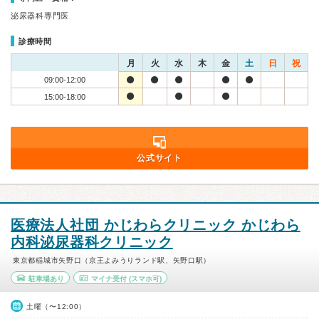
泌尿器科専門医
診療時間
月
火
水
木
金
土
日
祝
09:00-12:00
15:00-18:00
公式サイト
医療法人社団 かじわらクリニック かじわら
内科泌尿器科クリニック
東京都稲城市矢野口（京王よみうりランド駅、矢野口駅）
駐車場あり
マイナ受付
(スマホ可)
土曜（〜12:00）