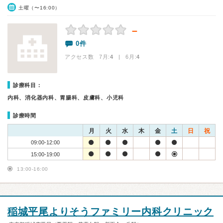
土曜（〜16:00）
－
0件
アクセス数 7月:
4
| 6月:
4
診療科目：
内科、消化器内科、胃腸科、皮膚科、小児科
診療時間
月
火
水
木
金
土
日
祝
09:00-12:00
15:00-19:00
13:00-16:00
稲城平尾よりそうファミリー内科クリニック