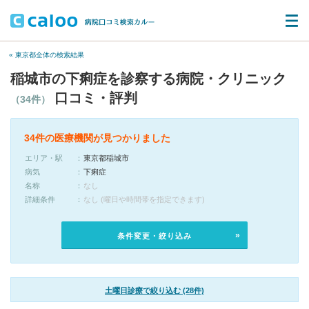
« 東京都全体の検索結果
稲城市の下痢症を診察する病院・クリニック
口コミ・評判
（34件）
34件の医療機関が見つかりました
エリア・駅
東京都稲城市
病気
下痢症
名称
なし
詳細条件
なし (曜日や時間帯を指定できます)
条件変更・絞り込み
土曜日診療で絞り込む (28件)