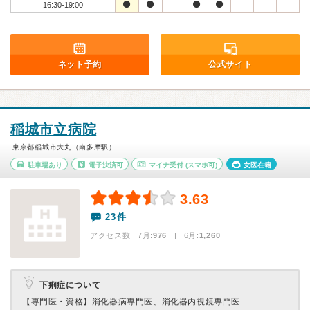
16:30-19:00
ネット予約
公式サイト
稲城市立病院
東京都稲城市大丸（南多摩駅）
駐車場あり
電子決済可
マイナ受付
(スマホ可)
女医在籍
3.63
23件
アクセス数 7月:
976
| 6月:
1,260
下痢症について
【専門医・資格】
消化器病専門医、消化器内視鏡専門医