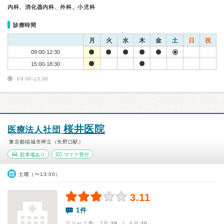
内科、消化器内科、外科、小児科
診療時間
月
火
水
木
金
土
日
祝
09:00-12:30
15:00-18:30
09:00-13:00
桜井医院
医療法人社団
東京都稲城市押立（矢野口駅）
駐車場あり
マイナ受付
土曜（〜13:00）
3.11
1件
アクセス数 7月:
39
| 6月:
30