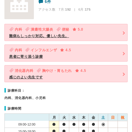
6件
アクセス数 7月:
192
| 6月:
175
内科
潰瘍性大腸炎
便秘
5.0
難病もしっかり対応。優しい先生。
内科
インフルエンザ
4.5
患者に寄り添う診療
消化器内科
胸やけ・胃もたれ
4.5
感じのよい先生です
診療科目：
内科、消化器内科、小児科
診療時間
月
火
水
木
金
土
日
祝
09:00-12:00
15:00-18:00