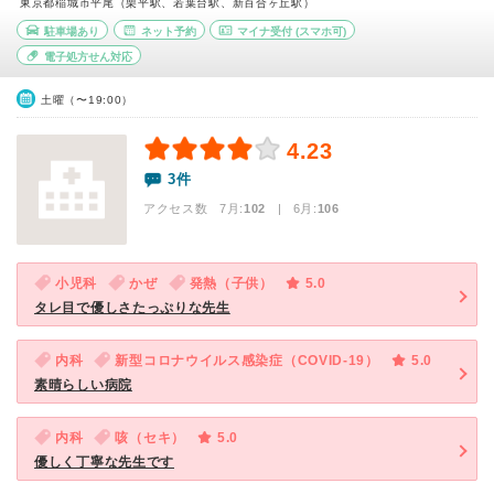
東京都稲城市平尾（栗平駅、若葉台駅、新百合ヶ丘駅）
駐車場あり
ネット予約
マイナ受付
(スマホ可)
電子処方せん対応
土曜（〜19:00）
4.23
3件
アクセス数 7月:
102
| 6月:
106
小児科
かぜ
発熱（子供）
5.0
タレ目で優しさたっぷりな先生
内科
新型コロナウイルス感染症（COVID-19）
5.0
素晴らしい病院
内科
咳（セキ）
5.0
優しく丁寧な先生です