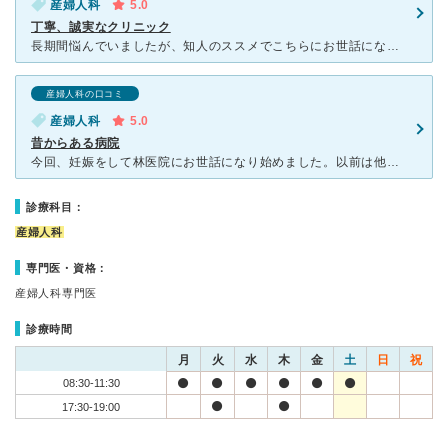
産婦人科
5.0
丁寧、誠実なクリニック
長期間悩んでいましたが、知人のススメでこちらにお世話になりました。症状をしっかりと診てくださりました。専門の先生が適切な処置を施してくださりました。悩んでいたものが気にならなくなって本当に感謝していま
産婦人科の口コミ
産婦人科
5.0
昔からある病院
今回、妊娠をして林医院にお世話になり始めました。以前は他の婦人科(女医さん)へかかっていましたが、どうもスタッフの対応もイマイチで合わないと思いやめました。はじめは男の医者に抵抗がありましたが、初診時
診療科目：
産婦人科
専門医・資格：
産婦人科専門医
診療時間
月
火
水
木
金
土
日
祝
08:30-11:30
17:30-19:00