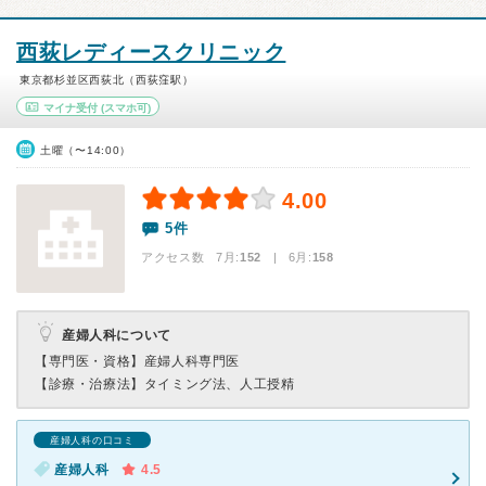
西荻レディースクリニック
東京都杉並区西荻北（西荻窪駅）
マイナ受付
(スマホ可)
土曜（〜14:00）
4.00
5件
アクセス数 7月:
152
| 6月:
158
産婦人科について
【専門医・資格】
産婦人科専門医
【診療・治療法】
タイミング法、人工授精
産婦人科の口コミ
産婦人科
4.5