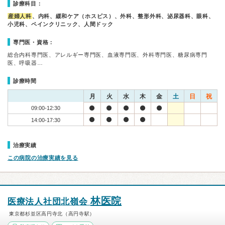
診療科目：
産婦人科
、内科、緩和ケア（ホスピス）、外科、整形外科、泌尿器科、眼科、
小児科、ペインクリニック、人間ドック
専門医・資格：
総合内科専門医、アレルギー専門医、血液専門医、外科専門医、糖尿病専門
医、呼吸器…
診療時間
月
火
水
木
金
土
日
祝
09:00-12:30
14:00-17:30
治療実績
この病院の治療実績を見る
林医院
医療法人社団北嶺会
東京都杉並区高円寺北（高円寺駅）