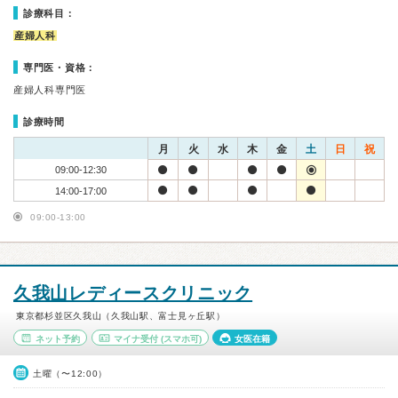
診療科目：
産婦人科
専門医・資格：
産婦人科専門医
診療時間
月
火
水
木
金
土
日
祝
09:00-12:30
14:00-17:00
09:00-13:00
久我山レディースクリニック
東京都杉並区久我山（久我山駅、富士見ヶ丘駅）
ネット予約
マイナ受付
(スマホ可)
女医在籍
土曜（〜12:00）