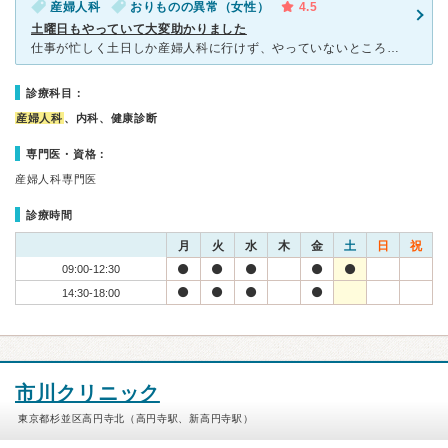
産婦人科
おりものの異常（女性）
4.5
土曜日もやっていて大変助かりました
仕事が忙しく土日しか産婦人科に行けず、やっていないところが多いので大変助かりました。 男性医師だったので、少し不安があったのですが物腰の優しいおじいちゃん先生で検査も痛くなく、まったく怖くなかったで
診療科目：
産婦人科
、内科、健康診断
専門医・資格：
産婦人科専門医
診療時間
月
火
水
木
金
土
日
祝
09:00-12:30
14:30-18:00
市川クリニック
東京都杉並区高円寺北（高円寺駅、新高円寺駅）