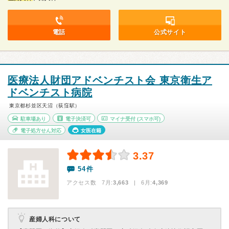
電話
公式サイト
医療法人財団アドベンチスト会 東京衛生ア
ドベンチスト病院
東京都杉並区天沼（荻窪駅）
駐車場あり
電子決済可
マイナ受付
(スマホ可)
電子処方せん対応
女医在籍
3.37
54件
アクセス数 7月:
3,663
| 6月:
4,369
産婦人科について