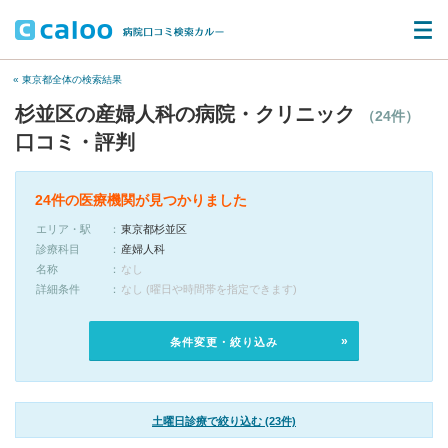
« 東京都全体の検索結果
杉並区の産婦人科の病院・クリニック
（24件）
口コミ・評判
24件の医療機関が見つかりました
エリア・駅
東京都杉並区
診療科目
産婦人科
名称
なし
詳細条件
なし (曜日や時間帯を指定できます)
条件変更・絞り込み
土曜日診療で絞り込む (23件)