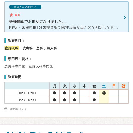
産婦人科の口コミ
4.0
妊婦健診でお世話になりました。
[症状・来院理由] 妊娠検査薬で陽性反応が出たので判定してもらいに行きました。近所だったので通うのも楽だと思い、来院しました。 [医師の診断・治療法] 妊娠の診断がされ、妊婦健診でお世話になるこ
診療科目：
産婦人科
、皮膚科、産科、婦人科
専門医・資格：
皮膚科専門医、産婦人科専門医
診療時間
月
火
水
木
金
土
日
祝
10:00-13:00
15:30-18:30
09:00-12:00