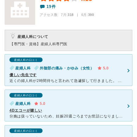
19件
アクセス数 7月:
318
| 6月:
390
産婦人科について
【専門医・資格】
産婦人科専門医
産婦人科の口コミ
産婦人科
外陰部の痛み・かゆみ（女性）
5.0
優しい先生です
近くの婦人科が2時間待ちと言われて急遽探して行きました。 男性医師ですがベテランの物腰の柔らかい先生なので安心できました。内診も丁寧でよかったです。 先生の雰囲気と同じように看護師さんや受付の方も
産婦人科の口コミ
産婦人科
5.0
4Dエコーが嬉しい
分娩は扱っていないため、妊娠20週ごろまでお世話になりました。 初めての妊娠で不安が多かったのですが、先生が優しく、質問に対して丁寧に答えてくださるので安心しました。 助産師さんも優しく、いつもの
産婦人科の口コミ