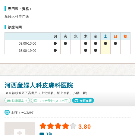
専門医・資格：
産婦人科専門医
診療時間
月
火
水
木
金
土
日
祝
09:00-13:00
15:00-19:00
河西産婦人科皮膚科医院
東京都杉並区下高井戸（上北沢駅、桜上水駅、八幡山駅）
駐車場あり
マイナ受付
(スマホ可)
女医在籍
土曜（〜13:00）
3.80
3件