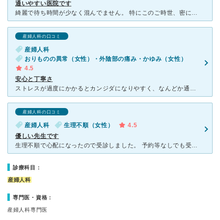
通いやすい医院です
綺麗で待ち時間が少なく混んでません。 特にこのご時世、密にならないのは助かります。 出産までの検診で通いました。 先生は、最初はクールな印象でしたが 今にして思えば言葉に慎重だったのだと思
産婦人科の口コミ
産婦人科
おりものの異常（女性）・外陰部の痛み・かゆみ（女性）
4.5
安心と丁寧さ
ストレスが過度にかかるとカンジダになりやすく、なんどか通わせていただきました。 クリニックは比較的新しいので綺麗でした。また医師の説明も丁寧で診察をうけても嫌な気分にはなりませんでした。話し方も丁寧
産婦人科の口コミ
産婦人科
生理不順（女性）
4.5
優しい先生です
生理不順で心配になったので受診しました。 予約等なしでも受診でき、そんなに混んでいないので10分ぐらい待って 診察してもらえます。 院内は清潔できれいです。 先生は男性で穏やかな優しい先生
診療科目：
産婦人科
専門医・資格：
産婦人科専門医