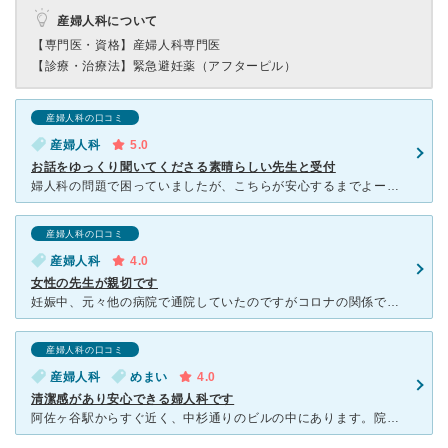
産婦人科について
【専門医・資格】
産婦人科専門医
【診療・治療法】
緊急避妊薬（アフターピル）
産婦人科の口コミ
産婦人科
5.0
お話をゆっくり聞いてくださる素晴らしい先生と受付
婦人科の問題で困っていましたが、こちらが安心するまでよーく話しを聞いてくださりました。親身になって考えてくださる、最近では数少ない素晴らしい先生です。受付の方もみなさん親切で、心配りが行き届いています
産婦人科の口コミ
産婦人科
4.0
女性の先生が親切です
妊娠中、元々他の病院で通院していたのですがコロナの関係で移転が必要となり数ヶ月間通院させていただきました。元々通っていた大きな病院に非常勤として来ている先生がやっている病院なので、前の病院と変わらずに
産婦人科の口コミ
産婦人科
めまい
4.0
清潔感があり安心できる婦人科です
阿佐ヶ谷駅からすぐ近く、中杉通りのビルの中にあります。院内は清潔で気持ちよく、先生もスタッフのかたも女性です。 私は東京衛生病院の産科受診に必要な、赤ちゃんの心拍確定のためにこちらにお世話になりまし