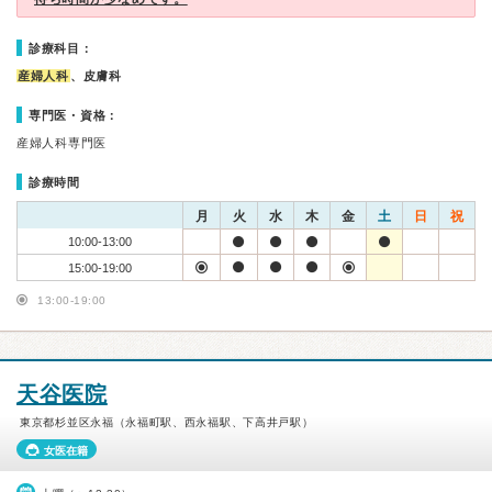
診療科目：
産婦人科
、皮膚科
専門医・資格：
産婦人科専門医
診療時間
月
火
水
木
金
土
日
祝
10:00-13:00
15:00-19:00
13:00-19:00
天谷医院
東京都杉並区永福（永福町駅、西永福駅、下高井戸駅）
女医在籍