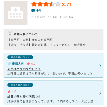
3.71
4件
アクセス数 7月:
165
| 6月:
147
産婦人科について
【専門医・資格】
産婦人科専門医
【診療・治療法】
緊急避妊薬（アフターピル）、精液検査
産婦人科の口コミ
産婦人科
4.0
先生はバタバタ忙しそう
土曜日の診察は待ち時間がとても長いので、平日に伺いましたが周りに産婦人科がないのでどうしてもここに偏ってしまうのか平日でも割と待ちます。 先生は男性で、はっきりとした物言いわりと早口… 忙しいのか
産婦人科の口コミ
4.0
綺麗で落ち着く病院です
妊娠検査でお世話になっています。 予約するとスムーズだと思いますが、完全予約制ではないので、予約なしでも診察して貰えます。 妊娠検査で来院されている方も多く見ているので、事前に問い合わせすると