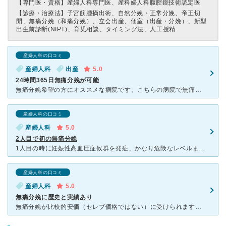
【専門医・資格】
産婦人科専門医、産科婦人科腹腔鏡技術認定医
【診療・治療法】
子宮筋腫摘出術、自然分娩・正常分娩、帝王切
開、無痛分娩（和痛分娩）、立会出産、個室（出産・分娩）、新型
出生前診断(NIPT)、育児相談、タイミング法、人工授精
産婦人科の口コミ
産婦人科
出産
5.0
24時間365日無痛分娩が可能
無痛分娩希望の方にオススメな病院です。こちらの病院で無痛分娩希望の場合、隣の教会通りクリニックの婦人科にて妊娠判定を行なってもらうとスムーズです。計画分娩の入院時から痛みを感じる時間はほぼなく出産でき
産婦人科の口コミ
産婦人科
5.0
2人目で初の無痛分娩
1人目の時に妊娠性高血圧症候群を発症、かなり危険なレベルまで血圧上昇し陣痛促進剤、降圧剤を使い吸引分娩、と大変な思いをしました。2人目以降も発症する可能性があることを懸念して無痛分娩を考えていたところ
産婦人科の口コミ
産婦人科
5.0
無痛分娩に歴史と実績あり
無痛分娩が比較的安価（セレブ価格ではない）に受けられます。無痛分娩の歴史も長く、年間実施数も多いので安心です。 先生はいつも忙しそうですが、不明点は聞けばきちんと教えてくださいます。 無痛分娩は、