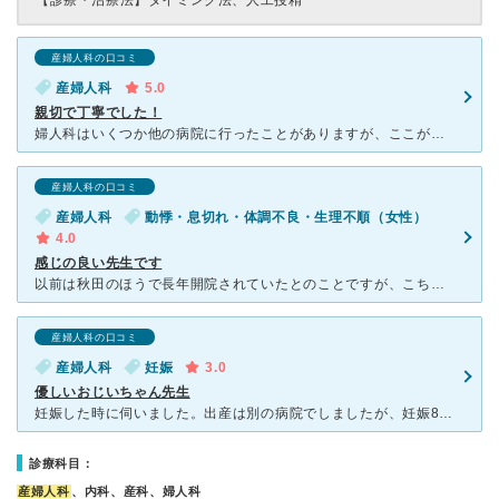
【診療・治療法】
タイミング法、人工授精
産婦人科の口コミ
産婦人科
5.0
親切で丁寧でした！
婦人科はいくつか他の病院に行ったことがありますが、ここが一番親切丁寧でした。女性でもなかなか婦人科系のことはわからないことが多いと思います。 今までの病院は、検査結果がこれで、薬出しておきます。とい
産婦人科の口コミ
産婦人科
動悸・息切れ・体調不良・生理不順（女性）
4.0
感じの良い先生です
以前は秋田のほうで長年開院されていたとのことですが、こちらに引っ越してこられたそうです。確かにベテランな先生、という感じがします。 何より話をよく聞いて下さる先生という印象。 院内も新しく清潔で、
産婦人科の口コミ
産婦人科
妊娠
3.0
優しいおじいちゃん先生
妊娠した時に伺いました。出産は別の病院でしましたが、妊娠8週ぐらいまではこちらでお世話になりました。 病院はいつも混んでいて、診察までは結構待ちます。 先生は、明るくて話し方はとても穏やかな方です
診療科目：
産婦人科
、内科、産科、婦人科