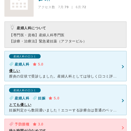
アクセス数 7月:
79
| 6月:
72
産婦人科について
【専門医・資格】
産婦人科専門医
【診療・治療法】
緊急避妊薬（アフターピル）
産婦人科の口コミ
産婦人科
5.0
優しい
膣炎の症状で受診しました。産婦人科としては珍しく口コミ評価が高かったのでこちらを選びました。病院自体は少し古いですが、薬が院内処方なので手間が少なく助かりました。診察してくださったおじいちゃん先生がと
産婦人科の口コミ
産婦人科
妊娠
5.0
とても優しい
妊娠判定から数回通いました！エコーする診療台は普通のベッドで驚きましたが、先生はとても優しくて良かったです。分からないことや不安なことは、何でも聞いてくれて時間がある時はゆっくりと写真などを見せながら
予防接種
3.0
待ち時間が少なめです。