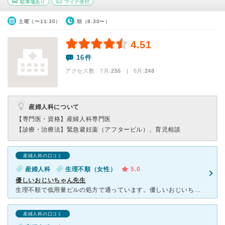
駐車場あり
マイナ受付
土曜（〜11:30）
朝（8:30〜）
4.51
16件
アクセス数 7月:
255
| 6月:
248
産婦人科について
【専門医・資格】
産婦人科専門医
【診療・治療法】
緊急避妊薬（アフターピル）、育児相談
産婦人科の口コミ
産婦人科
生理不順（女性）
5.0
優しいおじいちゃん先生
生理不順で低用量ピルの処方で通っています。優しいおじいちゃん先生で、安心感があります。 待ち時間が長くなった時、「待たせてごめんね、これみなさんで食べてね」と待合室にいる患者さんにポッキーの袋を
産婦人科の口コミ