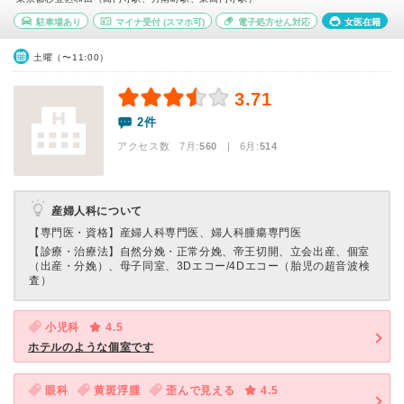
駐車場あり
マイナ受付
(スマホ可)
電子処方せん対応
女医在籍
土曜（〜11:00）
3.71
2件
アクセス数 7月:
560
| 6月:
514
産婦人科について
【専門医・資格】
産婦人科専門医、婦人科腫瘍専門医
【診療・治療法】
自然分娩・正常分娩、帝王切開、立会出産、個室
（出産・分娩）、母子同室、3Dエコー/4Dエコー（胎児の超音波検
査）
小児科
4.5
ホテルのような個室です
眼科
黄斑浮腫
歪んで見える
4.5