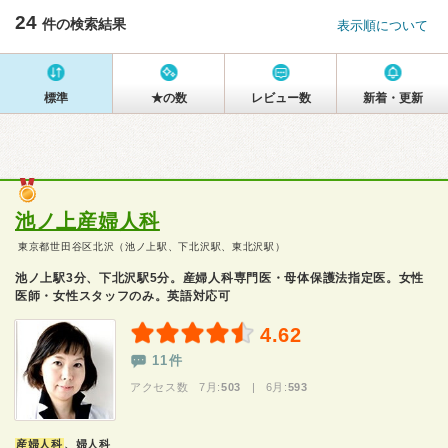
24
件の検索結果
表示順について
標準
★の数
レビュー数
新着・更新
池ノ上産婦人科
東京都世田谷区北沢（池ノ上駅、下北沢駅、東北沢駅）
池ノ上駅3分、下北沢駅5分。産婦人科専門医・母体保護法指定医。女性
医師・女性スタッフのみ。英語対応可
4.62
11件
アクセス数 7月:
503
| 6月:
593
産婦人科
、婦人科