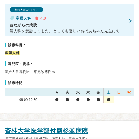
産婦人科の口コミ
産婦人科
4.0
昔ながらの病院
婦人科を受診しました。とっても優しいおばあちゃん先生にちゃきちゃきした看護師さん達がいます。病院内は古めかしくて懐かしい感じです。予約ができないのと1人1人丁寧にみて下さるので待ち時間はかなり長めです
診療科目：
産婦人科
専門医・資格：
産婦人科専門医、細胞診専門医
診療時間
月
火
水
木
金
土
日
祝
09:00-12:30
杏林大学医学部付属杉並病院
東京都杉並区和田（高円寺駅、方南町駅、東高円寺駅）