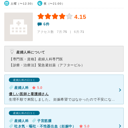
土曜（〜12:30）
夜（〜21:00）
4.15
6件
アクセス数 7月:
75
| 6月:
71
産婦人科について
【専門医・資格】
産婦人科専門医
【診療・治療法】
緊急避妊薬（アフターピル）
産婦人科の口コミ
産婦人科
5.0
優しい医師と看護婦さん
生理不順で来院しました。 妊娠希望ではなかったので不安になりながらの診療でしたが、とても優しく接していただきました。私以上に私の体を気にかけてくださり、優しさが身にしみたのを覚えています。お医者
産婦人科の口コミ
産婦人科
子宮筋腫
吐き気・嘔吐・不性器出血（妊娠中）
5.0