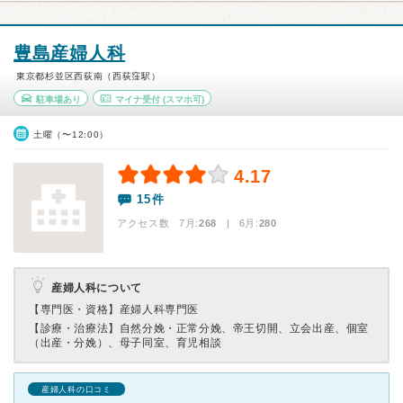
豊島産婦人科
東京都杉並区西荻南（西荻窪駅）
駐車場あり
マイナ受付
(スマホ可)
土曜（〜12:00）
4.17
15件
アクセス数 7月:
268
| 6月:
280
産婦人科について
【専門医・資格】
産婦人科専門医
【診療・治療法】
自然分娩・正常分娩、帝王切開、立会出産、個室
（出産・分娩）、母子同室、育児相談
産婦人科の口コミ