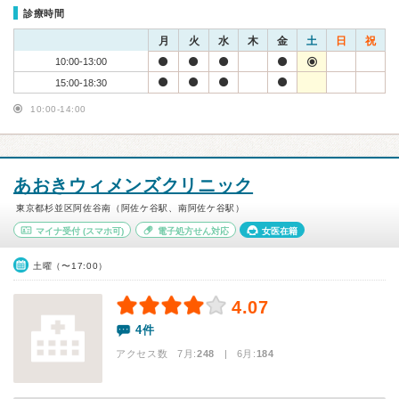
診療時間
月
火
水
木
金
土
日
祝
10:00-13:00
15:00-18:30
10:00-14:00
あおきウィメンズクリニック
東京都杉並区阿佐谷南（阿佐ケ谷駅、南阿佐ケ谷駅）
マイナ受付
(スマホ可)
電子処方せん対応
女医在籍
土曜（〜17:00）
4.07
4件
アクセス数 7月:
248
| 6月:
184