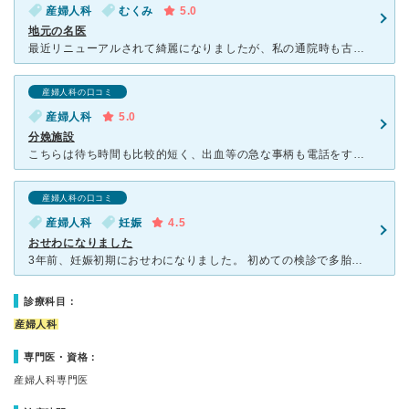
産婦人科
むくみ
5.0
地元の名医
最近リニューアルされて綺麗になりましたが、私の通院時も古いながら清潔で感じの良い医院でした。 院長先生はまさに地元の名医という感じで、腕はもちろんのこと、 大きな安心感をいただけるオーラがありまし
産婦人科の口コミ
産婦人科
5.0
分娩施設
こちらは待ち時間も比較的短く、出血等の急な事柄も電話をすれば適切な指示を仰いでくださいます。 また、検診費用は杉並区外からの受診だったため、子宮剄がん検査は無料ではなかったのですが補助券を利用して前
産婦人科の口コミ
産婦人科
妊娠
4.5
おせわになりました
3年前、妊娠初期におせわになりました。 初めての検診で多胎児と判明し、2回目の検診で確定でここではリスクがあるため診れない旨を伝えられました。 が、次の検診で紹介状等作成予定が、悪阻が酷く、受診出
診療科目：
産婦人科
専門医・資格：
産婦人科専門医