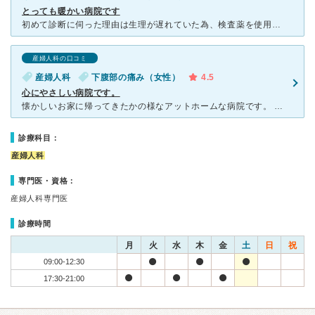
とっても暖かい病院です
初めて診断に伺った理由は生理が遅れていた為、検査薬を使用して陽性反応が出たからでした。 計画妊娠ではなかった為、病院に伺った時の心境は複雑でした。 子供は好きなので生みたい気持ちと、小さな会社に転
産婦人科の口コミ
産婦人科
下腹部の痛み（女性）
4.5
心にやさしい病院です。
懐かしいお家に帰ってきたかの様なアットホームな病院です。 昔から、何かあると駆け込み寺の様にお世話になっていました。 時間も今では少し変わってしまったかもしれないのですが、夕方から夜まで診察し
診療科目：
産婦人科
専門医・資格：
産婦人科専門医
診療時間
月
火
水
木
金
土
日
祝
09:00-12:30
17:30-21:00