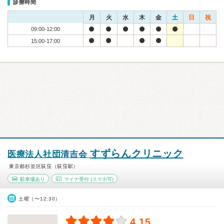
診療時間
月
火
水
木
金
土
日
祝
09:00-12:00
15:00-17:00
すずらんクリニック
医療法人社団清吉会
東京都杉並区荻窪（荻窪駅）
駐車場あり
マイナ受付
(スマホ可)
土曜（〜12:30）
4.15