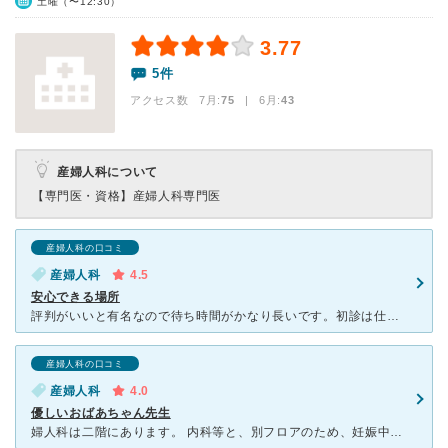
土曜（〜12:30）
3.77
5件
アクセス数 7月:
75
| 6月:
43
産婦人科について
【専門医・資格】
産婦人科専門医
産婦人科の口コミ
産婦人科
4.5
安心できる場所
評判がいいと有名なので待ち時間がかなり長いです。初診は仕方がないのかと思ってましたが、予約した2回目以降もかなり待ちました。かなり待つことを覚悟して行った方がいいです。 それでも先生、看護師の方々が
産婦人科の口コミ
産婦人科
4.0
優しいおばあちゃん先生
婦人科は二階にあります。 内科等と、別フロアのため、妊娠中でも安心です。 柔らかい雰囲気のおばあちゃん先生で、相談や質問がしやすいです。看護士さん達もベテランという雰囲気で安心感があります。 内