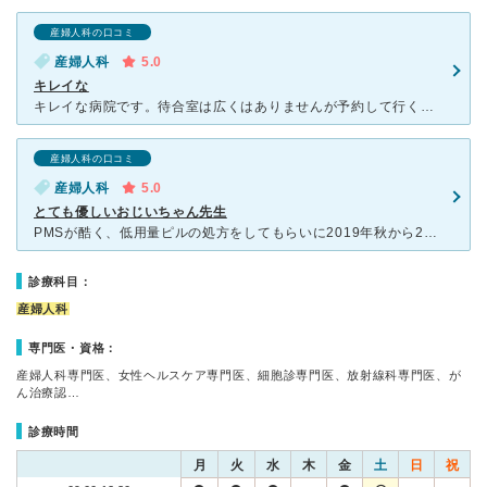
産婦人科の口コミ
産婦人科
5.0
キレイな
キレイな病院です。待合室は広くはありませんが予約して行くのでそこまで長時間待つことはなかったように思います。無料のウォーターサーバーがあり、雑誌も置いてあります。 マンモグラフィーもでき、がん検診で
産婦人科の口コミ
産婦人科
5.0
とても優しいおじいちゃん先生
PMSが酷く、低用量ピルの処方をしてもらいに2019年秋から2020年冬くらい半年ほど通いました。 引越しを期にもう行くことは多分ないのですがもし近くにあったら絶対行きます、それくらいアット
診療科目：
産婦人科
専門医・資格：
産婦人科専門医、女性ヘルスケア専門医、細胞診専門医、放射線科専門医、が
ん治療認…
診療時間
月
火
水
木
金
土
日
祝