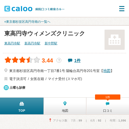
«東京都杉並区高円寺南の一覧へ
東高円寺ウィメンズクリニック
東高円寺駅
新高円寺駅
新中野駅
3.44
1件
？
地図
東京都杉並区高円寺南一丁目7番1号 陽輪台高円寺201号室【
】
電子決済可
女医在籍
マイナ受付 (スマホ可)
土曜も診療
1件
TOP
地図
口コミ
アクセス数 7月：
99
| 6月：
92
| 年間：
1,096