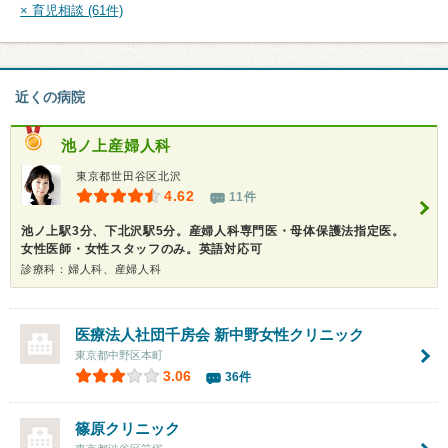
× 育児相談 (61件)
近くの病院
池ノ上産婦人科
東京都世田谷区北沢
4.62
11件
池ノ上駅3分、下北沢駅5分。産婦人科専門医・母体保護法指定医。
女性医師・女性スタッフのみ。英語対応可
診療科：婦人科、産婦人科
医療法人社団千房会
新中野女性クリニック
東京都中野区本町
3.06
36件
篠原クリニック