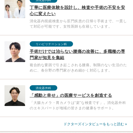
消化器内科
丁寧に医療体験を設計し、検査や手術の不安を安
心に変えたい
消化器内視鏡検査から肛門疾患の日帰り手術まで、一貫し
て対応が可能です。女性医師も在籍しています。
リハビリテーション科
手術だけでは治らない腰痛の改善に、多職種の専
門家が知見を集結
複合的な要因で引き起こされる腰痛。制限のない生活のた
めに、各分野の専門家がきめ細かく対応します。
消化器外科
「感動と幸せ」の医療サービスを創造する
「大腸カメラ・胃カメラは“楽”な検査です」。消化器外科
のエキスパートが地域の皆さまの健康をサポート。
ドクターズインタビューをもっと読む »