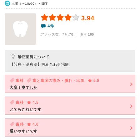
土曜（〜18:00）・日曜
3.94
4件
アクセス数 7月:
70
| 6月:
100
矯正歯科について
【診療・治療法】
噛み合わせ治療
歯科
歯と歯茎の痛み・腫れ・出血
5.0
大変丁寧でした
歯科
4.5
とてもきれいです
歯科
4.0
通いやすいです