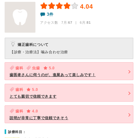
4.04
3件
アクセス数 7月:
67
| 6月:
81
矯正歯科について
【診療・治療法】
噛み合わせ治療
歯科
虫歯
5.0
歯医者さんに伺うのが、進展あって楽しみです！
歯科
5.0
とても親切で信頼できます
歯科
4.0
説明が非常に丁寧で信頼できそう
診療科目：