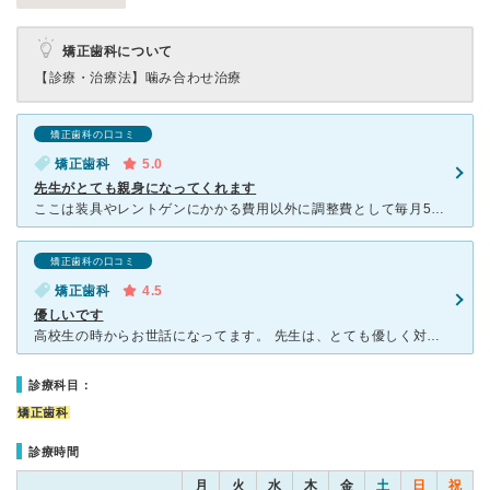
矯正歯科について
【診療・治療法】
噛み合わせ治療
矯正歯科の口コミ
矯正歯科
5.0
先生がとても親身になってくれます
ここは装具やレントゲンにかかる費用以外に調整費として毎月5000円で、それ以上は何回調整しに通っても無料です。 装具が取れたら3000円です。 先生が親身になって話を聞いて下さり、費用、これか
矯正歯科の口コミ
矯正歯科
4.5
優しいです
高校生の時からお世話になってます。 先生は、とても優しく対応してくださいます。 他のスタッフの方も優しいです。 ただ受付の方が以前と代わってしまって 今の方は、うーんって感じです。
診療科目：
矯正歯科
診療時間
月
火
水
木
金
土
日
祝