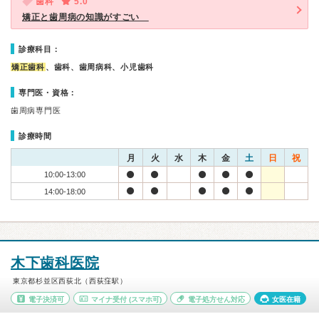
歯科
5.0
矯正と歯周病の知識がすごい
診療科目：
矯正歯科
、歯科、歯周病科、小児歯科
専門医・資格：
歯周病専門医
診療時間
月
火
水
木
金
土
日
祝
10:00-13:00
14:00-18:00
木下歯科医院
東京都杉並区西荻北（西荻窪駅）
電子決済可
マイナ受付
(スマホ可)
電子処方せん対応
女医在籍