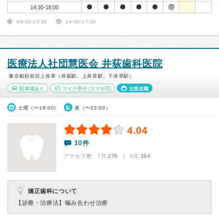
14:30-18:00
09:30-13:00
14:00-17:00
医療法人社団慧医会 井荻歯科医院
東京都杉並区上井草（井荻駅、上井草駅、下井草駅）
駐車場あり
マイナ受付
(スマホ可)
女医在籍
土曜（〜18:00）
夜（〜22:00）
4.04
10件
アクセス数 7月:
279
| 6月:
254
矯正歯科について
【診療・治療法】
噛み合わせ治療