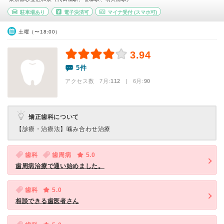
駐車場あり
電子決済可
マイナ受付
(スマホ可)
土曜（〜18:00）
3.94
5件
アクセス数 7月:
112
| 6月:
90
矯正歯科について
【診療・治療法】
噛み合わせ治療
歯科
歯周病
5.0
歯周病治療で通い始めました。
歯科
5.0
相談できる歯医者さん