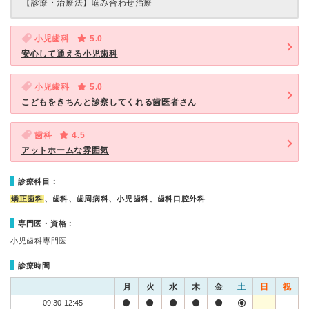
【診療・治療法】
噛み合わせ治療
小児歯科
5.0
安心して通える小児歯科
小児歯科
5.0
こどもをきちんと診察してくれる歯医者さん
歯科
4.5
アットホームな雰囲気
診療科目：
矯正歯科
、歯科、歯周病科、小児歯科、歯科口腔外科
専門医・資格：
小児歯科専門医
診療時間
月
火
水
木
金
土
日
祝
09:30-12:45