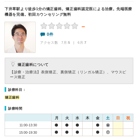
下井草駅より徒歩1分の矯正歯科。矯正歯科認定医による治療。先端医療
機器を完備。初回カウンセリング無料
－
0件
アクセス数 7月:
5
| 6月:
7
矯正歯科について
【診療・治療法】
表側矯正、裏側矯正（リンガル矯正）、マウスピ
ース矯正
診療科目：
矯正歯科
診療時間
月
火
水
木
金
土
日
祝
11:00-13:30
15:00-19:30