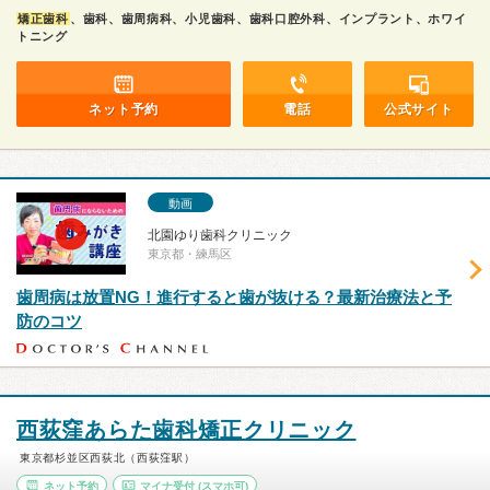
矯正歯科
、歯科、歯周病科、小児歯科、歯科口腔外科、インプラント、ホワイ
トニング
ネット予約
電話
公式サイト
動画
北園ゆり歯科クリニック
東京都・練馬区
歯周病は放置NG！進行すると歯が抜ける？最新治療法と予
防のコツ
西荻窪あらた歯科矯正クリニック
東京都杉並区西荻北（西荻窪駅）
ネット予約
マイナ受付
(スマホ可)