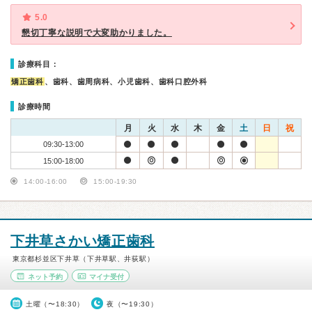
5.0
懇切丁寧な説明で大変助かりました。
診療科目：
矯正歯科
、歯科、歯周病科、小児歯科、歯科口腔外科
診療時間
月
火
水
木
金
土
日
祝
09:30-13:00
15:00-18:00
14:00-16:00
15:00-19:30
下井草さかい矯正歯科
東京都杉並区下井草（下井草駅、井荻駅）
ネット予約
マイナ受付
土曜（〜18:30）
夜（〜19:30）