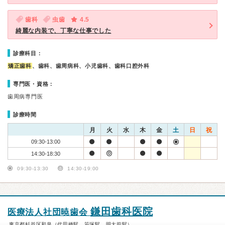
歯科
虫歯
4.5
綺麗な内装で、丁寧な仕事でした
診療科目：
矯正歯科
、歯科、歯周病科、小児歯科、歯科口腔外科
専門医・資格：
歯周病専門医
診療時間
月
火
水
木
金
土
日
祝
09:30-13:00
14:30-18:30
09:30-13:30
14:30-19:00
鎌田歯科医院
医療法人社団暁歯会
東京都杉並区和泉（代田橋駅、笹塚駅、明大前駅）