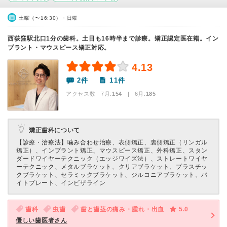
土曜（〜16:30）・日曜
西荻窪駅北口1分の歯科。土日も16時半まで診療。矯正認定医在籍。イン
プラント・マウスピース矯正対応。
4.13
2件
11件
アクセス数 7月:
154
| 6月:
185
矯正歯科について
【診療・治療法】
噛み合わせ治療、表側矯正、裏側矯正（リンガル
矯正）、インプラント矯正、マウスピース矯正、外科矯正、スタン
ダードワイヤーテクニック（エッジワイズ法）、ストレートワイヤ
ーテクニック、メタルブラケット、クリアブラケット、プラスチッ
クブラケット、セラミックブラケット、ジルコニアブラケット、バ
イトプレート、インビザライン
歯科
虫歯
歯と歯茎の痛み・腫れ・出血
5.0
優しい歯医者さん