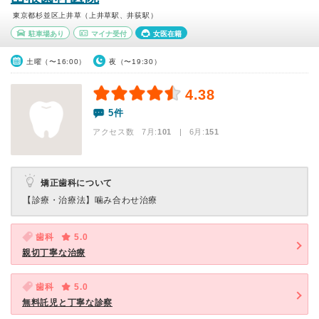
東京都杉並区上井草（上井草駅、井荻駅）
駐車場あり
マイナ受付
女医在籍
土曜（〜16:00）
夜（〜19:30）
4.38
5件
アクセス数 7月:
101
| 6月:
151
矯正歯科について
【診療・治療法】
噛み合わせ治療
歯科
5.0
親切丁寧な治療
歯科
5.0
無料託児と丁寧な診察