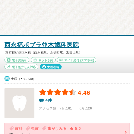
西永福ポプラ並木歯科医院
東京都杉並区永福（西永福駅、永福町駅、浜田山駅）
電子決済可
ネット予約
マイナ受付
(スマホ可)
電子処方せん対応
女医在籍
土曜（〜17:30）
4.46
4件
アクセス数 7月:
181
| 6月:
120
歯科
虫歯
歯がしみる
5.0