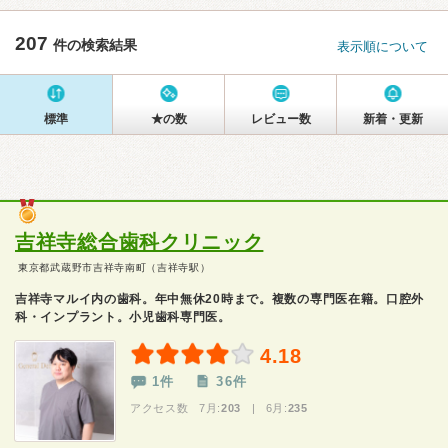
207
件の検索結果
表示順について
標準
★の数
レビュー数
新着・更新
吉祥寺総合歯科クリニック
東京都武蔵野市吉祥寺南町（吉祥寺駅）
吉祥寺マルイ内の歯科。年中無休20時まで。複数の専門医在籍。口腔外
科・インプラント。小児歯科専門医。
4.18
1件
36件
アクセス数 7月:
203
| 6月:
235