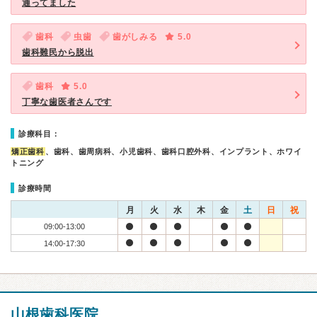
通ってました
歯科
虫歯
歯がしみる
5.0
歯科難民から脱出
歯科
5.0
丁寧な歯医者さんです
診療科目：
矯正歯科
、歯科、歯周病科、小児歯科、歯科口腔外科、インプラント、ホワイ
トニング
診療時間
月
火
水
木
金
土
日
祝
09:00-13:00
14:00-17:30
山根歯科医院