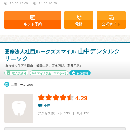
10:00-13:00
14:30-18:30
ネット予約
電話
公式サイト
山中デンタルク
医療法人社団ルークズスマイル
リニック
東京都杉並区浜田山（浜田山駅、西永福駅、高井戸駅）
電子決済可
マイナ受付
(スマホ可)
女医在籍
土曜（〜17:00）
4.29
4件
アクセス数 7月:
136
| 6月:
120