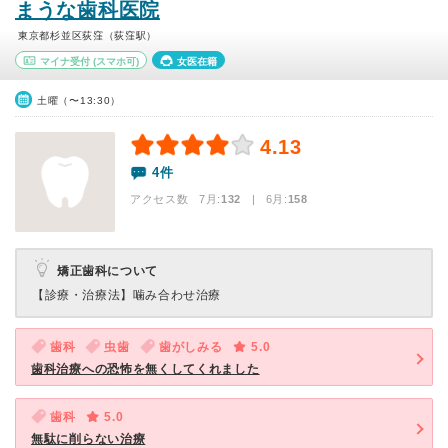
まうな歯科医院
東京都杉並区荻窪（荻窪駅）
マイナ受付
(スマホ可)
女医在籍
土曜（〜13:30）
4.13
4件
アクセス数 7月:
132
| 6月:
158
矯正歯科について
【診療・治療法】
噛み合わせ治療
歯科
虫歯
歯がしみる
5.0
歯科治療への恐怖を無くしてくれました
歯科
5.0
無駄に削らない治療