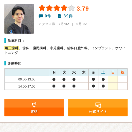
3.79
0件
39件
アクセス数 7月:
42
| 6月:
92
診療科目：
矯正歯科
、歯科、歯周病科、小児歯科、歯科口腔外科、インプラント、ホワイ
トニング
診療時間
月
火
水
木
金
土
日
祝
09:00-13:00
14:00-17:00
電話
公式サイト