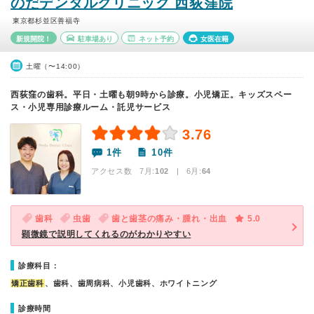
のだデンタルクリニック 西荻窪院
東京都杉並区善福寺
新規開院！
駐車場あり
ネット予約
女医在籍
土曜（〜14:00）
西荻窪の歯科。平日・土曜も朝9時から診療。小児矯正。キッズスペー
ス・小児専用診療ルーム・託児サービス
3.76
1件
10件
アクセス数 7月:
102
| 6月:
64
歯科
虫歯
歯と歯茎の痛み・腫れ・出血
5.0
顕微鏡で説明してくれるのがわかりやすい
診療科目：
矯正歯科
、歯科、歯周病科、小児歯科、ホワイトニング
診療時間