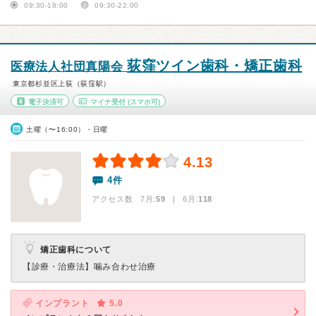
09:30-18:00
09:30-22:00
荻窪ツイン歯科・矯正歯科
医療法人社団真陽会
東京都杉並区上荻（荻窪駅）
電子決済可
マイナ受付
(スマホ可)
土曜（〜16:00）・日曜
4.13
4件
アクセス数 7月:
59
| 6月:
118
矯正歯科について
【診療・治療法】
噛み合わせ治療
インプラント
5.0