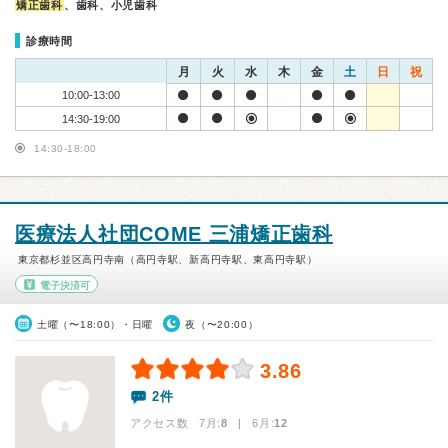
矯正歯科
、歯科、小児歯科
診療時間
月
火
水
木
金
土
日
祝
10:00-13:00
14:30-19:00
14:30-18:00
医療法人社団COME 三浦矯正歯科
東京都杉並区高円寺南（高円寺駅、新高円寺駅、東高円寺駅）
電子決済可
土曜（〜18:00）・日曜
夜（〜20:00）
3.86
2件
アクセス数 7月:
8
| 6月:
12