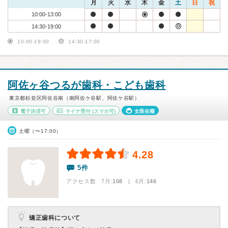
月
火
水
木
金
土
日
祝
10:00-13:00
14:30-19:00
10:00-19:00
14:30-17:00
阿佐ヶ谷つるが歯科・こども歯科
東京都杉並区阿佐谷南（南阿佐ケ谷駅、阿佐ケ谷駅）
電子決済可
マイナ受付
(スマホ可)
女医在籍
土曜（〜17:00）
4.28
5件
アクセス数 7月:
108
| 6月:
146
矯正歯科について