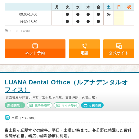
月
火
水
木
金
土
日
祝
09:00-13:00
14:30-18:30
09:00-14:00
ネット予約
電話
公式サイト
LUANA Dental Office（ルアナデンタルオ
フィス）
東京都杉並区高井戸西（富士見ヶ丘駅、高井戸駅、久我山駅）
新規開院！
電子決済可
マイナ受付
女医在籍
土曜（〜17:00）
富士見ヶ丘駅すぐの歯科。平日・土曜17時まで。各分野に精通した歯科
医師が在籍。幅広い歯科診療に対応。