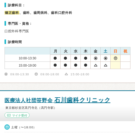
診療科目：
矯正歯科
、歯科、歯周病科、歯科口腔外科
専門医・資格：
口腔外科専門医
診療時間
月
火
水
木
金
土
日
祝
10:00-13:30
15:00-19:00
09:00-13:30
09:00-18:00
15:00-18:00
石川歯科クリニック
医療法人社団笹野会
東京都杉並区高円寺北（高円寺駅）
マイナ受付
土曜（〜18:00）