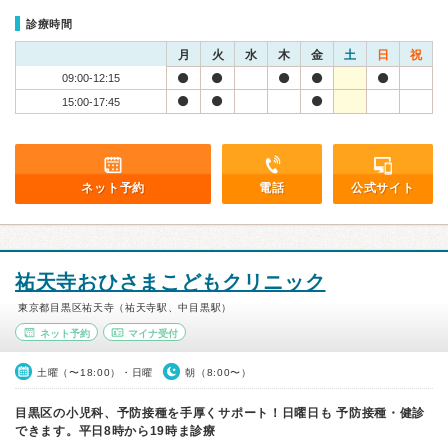
診療時間
月
火
水
木
金
土
日
祝
09:00-12:15
15:00-17:45
ネット予約
電話
公式サイト
祐天寺おひさまこどもクリニック
東京都目黒区祐天寺（祐天寺駅、中目黒駅）
ネット予約
マイナ受付
土曜（〜18:00）・日曜
朝（8:00〜）
目黒区の小児科、予防接種を手厚くサポート！日曜日も 予防接種・健診
できます。平日8時から19時ま診療