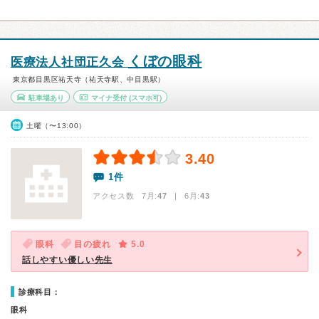
くぼの眼科
医療法人社団正久会
東京都目黒区祐天寺（祐天寺駅、中目黒駅）
駐車場あり
マイナ受付
(スマホ可)
土曜（〜13:00）
3.40
1件
アクセス数 7月:
47
| 6月:
43
眼科
目の疲れ
5.0
話しやすい優しい先生
診療科目：
眼科