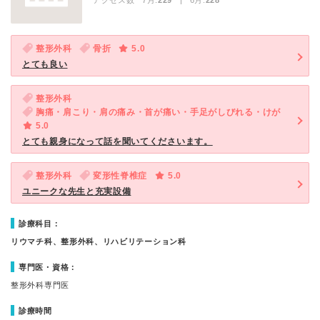
アクセス数 7月:
229
| 6月:
228
整形外科
骨折
5.0
とても良い
整形外科
胸痛・肩こり・肩の痛み・首が痛い・手足がしびれる・けが
5.0
とても親身になって話を聞いてくださいます。
整形外科
変形性脊椎症
5.0
ユニークな先生と充実設備
診療科目：
リウマチ科、整形外科、リハビリテーション科
専門医・資格：
整形外科専門医
診療時間