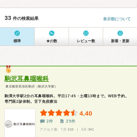
33
件の検索結果
表示順について
標準
★の数
レビュー数
新着・更新
駒沢耳鼻咽喉科
東京都世田谷区駒沢（駒沢大学駅）
駒澤大学駅2分の耳鼻咽喉科。平日17:45・土曜13時まで。WEB予約。
専門医2診体制。舌下免疫療法
4.40
2件
29件
アクセス数 7月:
310
| 6月:
341