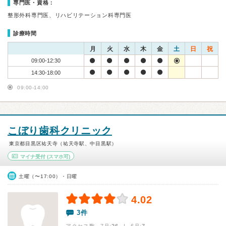
専門医・資格：
整形外科専門医、リハビリテーション科専門医
診療時間
月
火
水
木
金
土
日
祝
09:00-12:30
14:30-18:00
09:00-14:00
こぼり歯科クリニック
東京都目黒区祐天寺（祐天寺駅、中目黒駅）
マイナ受付
(スマホ可)
土曜（〜17:00）・日曜
4.02
3件