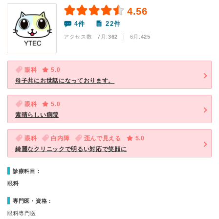
4.56
4件
22件
アクセス数 7月:
362
| 6月:
425
眼科
5.0
母子共にお世話になっております。
眼科
5.0
素晴らしい病院
眼科
白内障
歪んで見える
5.0
綺麗なクリニックで明るい対応で笑顔に
診療科目：
眼科
専門医・資格：
眼科専門医