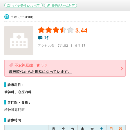
マイナ受付
(スマホ可)
電子処方せん対応
土曜（〜13:00）
3.44
1件
アクセス数 7月:
82
| 6月:
87
不安神経症
5.0
高校時代からお世話になっています。
診療科目：
精神科、心療内科
専門医・資格：
精神科専門医
診療時間
月
火
水
木
金
土
日
祝