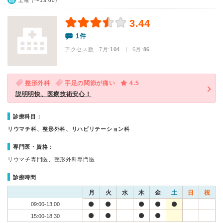
土曜（〜13:00）
3.44
1件
アクセス数 7月:
104
| 6月:
86
整形外科
手足の関節が痛い
4.5
説明明快、医療技術安心！
診療科目：
リウマチ科、整形外科、リハビリテーション科
専門医・資格：
リウマチ専門医、整形外科専門医
診療時間
月
火
水
木
金
土
日
祝
09:00-13:00
15:00-18:30