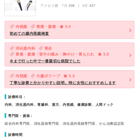
アクセス数 7月:
399
| 6月:
437
内視鏡
胃痛・腹痛
5.0
初めての腸内視鏡検査
消化器内科
胃炎
胃痛・腹痛・背中の痛み・胸やけ・胃もたれ
5.0
今まで行った中で一番親切な病院でした
内視鏡
大腸ポリープ
5.0
丁寧な診察と分かりやすい説明。特に女性におすすめします
診療科目：
内科、消化器内科、胃腸科、漢方、内視鏡、健康診断、人間ドック
専門医・資格：
総合内科専門医、消化器病専門医、消化器内視鏡専門医、がん治療認定医
診療時間