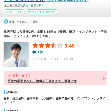
東京都目黒区祐天寺（祐天寺駅）
ネット予約
マイナ受付
(スマホ可)
土曜（〜18:00）・日曜
祐天寺駅より徒歩2分。土曜も18時まで診療。矯正・インプラント・予防
歯科・セラミック。WEB予約可。
3.40
1件
アクセス数 7月:
31
| 6月:
20
歯科
5.0
医院の雰囲気から、治療の丁寧さまで、最高です
診療科目：
歯科、矯正歯科、歯周病科、小児歯科、歯科口腔外科、インプラント、ホワイ
トニング