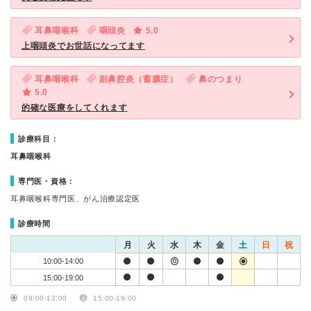
耳鼻咽喉科
咽頭炎
5.0
上咽頭炎でお世話になってます
耳鼻咽喉科
副鼻腔炎（蓄膿症）
鼻のつまり
5.0
的確な医療をしてくれます
診療科目：
耳鼻咽喉科
専門医・資格：
耳鼻咽喉科専門医、がん治療認定医
診療時間
月
火
水
木
金
土
日
祝
10:00-14:00
15:00-19:00
09:00-13:00
15:00-19:00