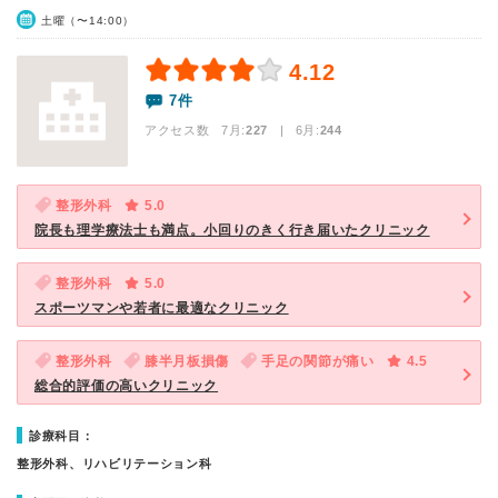
土曜（〜14:00）
4.12
7件
アクセス数 7月:
227
| 6月:
244
整形外科
5.0
院長も理学療法士も満点。小回りのきく行き届いたクリニック
整形外科
5.0
スポーツマンや若者に最適なクリニック
整形外科
膝半月板損傷
手足の関節が痛い
4.5
総合的評価の高いクリニック
診療科目：
整形外科、リハビリテーション科