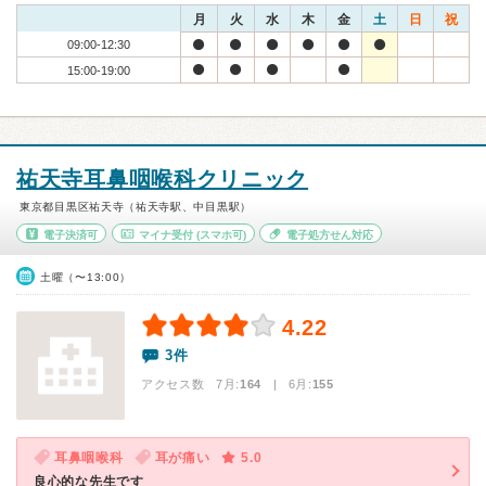
月
火
水
木
金
土
日
祝
09:00-12:30
15:00-19:00
祐天寺耳鼻咽喉科クリニック
東京都目黒区祐天寺（祐天寺駅、中目黒駅）
電子決済可
マイナ受付
(スマホ可)
電子処方せん対応
土曜（〜13:00）
4.22
3件
アクセス数 7月:
164
| 6月:
155
耳鼻咽喉科
耳が痛い
5.0
良心的な先生です