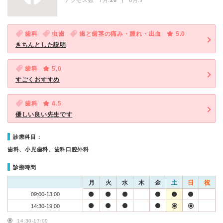
アクセス数 7月:
26
| 6月:
7
歯科
虫歯
歯と歯茎の痛み・腫れ・出血
5.0
きちんとした説明
歯科
5.0
すごくおすすめ
歯科
4.5
優しい良い先生です
診療科目：
歯科、小児歯科、歯科口腔外科
診療時間
月
火
水
木
金
土
日
祝
09:00-13:00
14:30-19:00
14:30-17:00