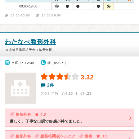
09:00-19:00
09:00-13:00
15:00-19:00
わたなべ整形外科
東京都目黒区祐天寺（祐天寺駅）
土曜（〜12:30）
朝（8:30〜）
3.32
2件
アクセス数 7月:
20
| 6月:
23
整形外科
4.0
優しく、丁寧な口調で好感が持てました。
整形外科
腰椎椎間板ヘルニア
腰痛
3.5