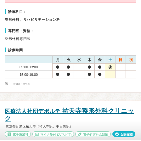
診療科目：
整形外科、リハビリテーション科
専門医・資格：
整形外科専門医
診療時間
月
火
水
木
金
土
日
祝
09:00-13:00
15:00-19:00
09:00-15:00
祐天寺整形外科クリニッ
医療法人社団デポルテ
ク
東京都目黒区祐天寺（祐天寺駅、中目黒駅）
電子決済可
マイナ受付
(スマホ可)
電子処方せん対応
女医在籍