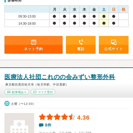
診療時間
月
火
水
木
金
土
日
祝
09:30-13:00
14:30-18:00
ネット予約
電話
公式サイト
医療法人社団これのの会みずい整形外科
東京都目黒区祐天寺（祐天寺駅、中目黒駅）
駐車場あり
マイナ受付
土曜（〜12:30）
4.36
8件