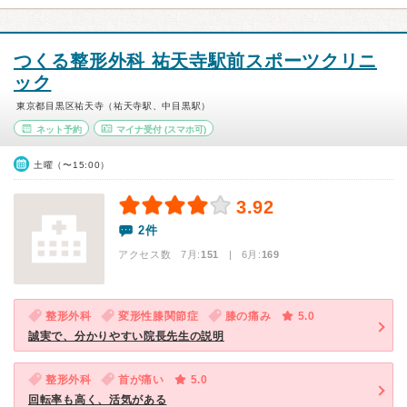
つくる整形外科 祐天寺駅前スポーツクリニ
ック
東京都目黒区祐天寺（祐天寺駅、中目黒駅）
ネット予約
マイナ受付
(スマホ可)
土曜（〜15:00）
3.92
2件
アクセス数 7月:
151
| 6月:
169
整形外科
変形性膝関節症
膝の痛み
5.0
誠実で、分かりやすい院長先生の説明
整形外科
首が痛い
5.0
回転率も高く、活気がある