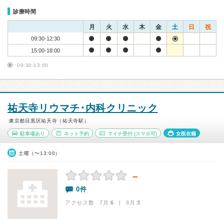
診療時間
月
火
水
木
金
土
日
祝
09:30-12:30
15:00-18:00
09:30-13:00
祐天寺リウマチ･内科クリニック
東京都目黒区祐天寺（祐天寺駅）
駐車場あり
ネット予約
マイナ受付
(スマホ可)
女医在籍
土曜（〜13:00）
－
0件
アクセス数 7月:
6
| 6月:
3