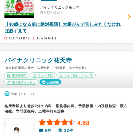
パイナクリニック祐天寺
東京都・目黒区
【40歳になる前に絶対視聴】大腸がんで苦しみたくなけれ
ば必ず見て
パイナクリニック祐天寺
東京都目黒区祐天寺（祐天寺駅、中目黒駅、学芸大学駅）
電子決済可
ネット予約
マイナ受付
(スマホ可)
電子処方せん対応
女医在籍
土曜（〜13:00）
祐天寺駅より徒歩2分の内科・消化器内科、予防接種・内視鏡検査・漢方
治療、専門医在籍、土曜午前も診療
4.68
8件
12件