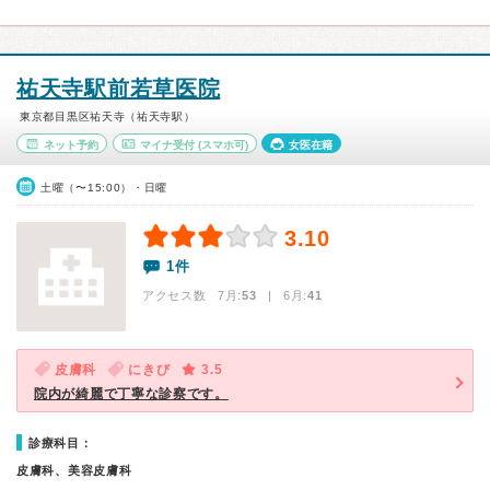
祐天寺駅前若草医院
東京都目黒区祐天寺（祐天寺駅）
ネット予約
マイナ受付
(スマホ可)
女医在籍
土曜（〜15:00）・日曜
3.10
1件
アクセス数 7月:
53
| 6月:
41
皮膚科
にきび
3.5
院内が綺麗で丁寧な診察です。
診療科目：
皮膚科、美容皮膚科