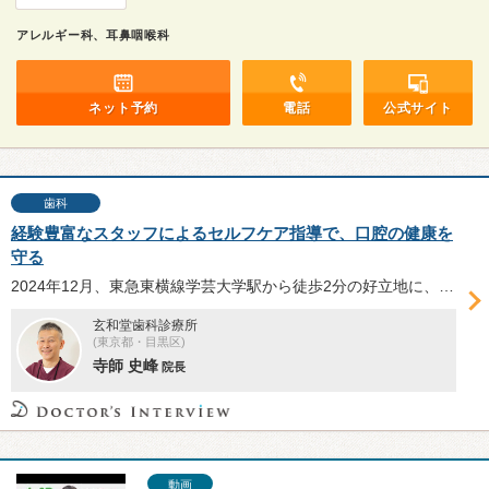
アレルギー科、耳鼻咽喉科
ネット予約
電話
公式サイト
歯科
経験豊富なスタッフによるセルフケア指導で、口腔の健康を
守る
2024年12月、東急東横線学芸大学駅から徒歩2分の好立地に、信頼できる歯科医師、麻酔科医、歯科衛生士とともに寺師史峰院長が開業した「玄和堂歯科診療所」。同院の注力する歯科治療後のメンテナンスについて、寺師院長にお話を伺った。
玄和堂歯科診療所
(東京都・目黒区)
寺師 史峰
院長
動画