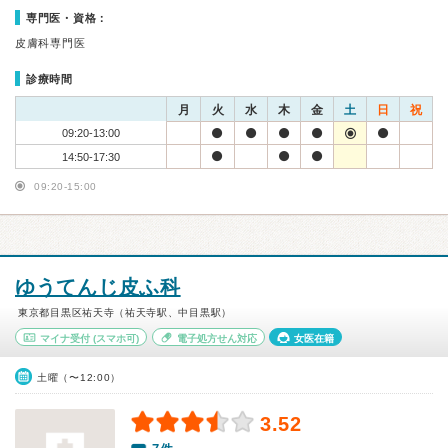
専門医・資格：
皮膚科専門医
診療時間
月
火
水
木
金
土
日
祝
09:20-13:00
14:50-17:30
09:20-15:00
ゆうてんじ皮ふ科
東京都目黒区祐天寺（祐天寺駅、中目黒駅）
マイナ受付
(スマホ可)
電子処方せん対応
女医在籍
土曜（〜12:00）
3.52