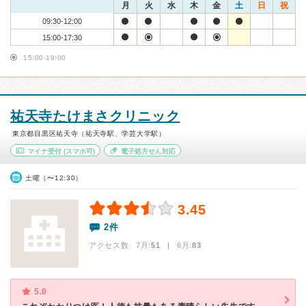
月
火
水
木
金
土
日
祝
09:30-12:00
15:00-17:30
15:00-19:00
祐天寺たけまさクリニック
東京都目黒区祐天寺（祐天寺駅、学芸大学駅）
マイナ受付
(スマホ可)
電子処方せん対応
土曜（〜12:30）
3.45
2件
アクセス数 7月:
51
| 6月:
83
5.0