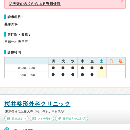
祐天寺の古くからある整形外科
診療科目：
整形外科
専門医・資格：
整形外科専門医
診療時間
月
火
水
木
金
土
日
祝
08:30-12:30
15:00-19:00
桜井整形外科クリニック
東京都目黒区祐天寺（祐天寺駅、中目黒駅）
駐車場あり
マイナ受付
電子処方せん対応