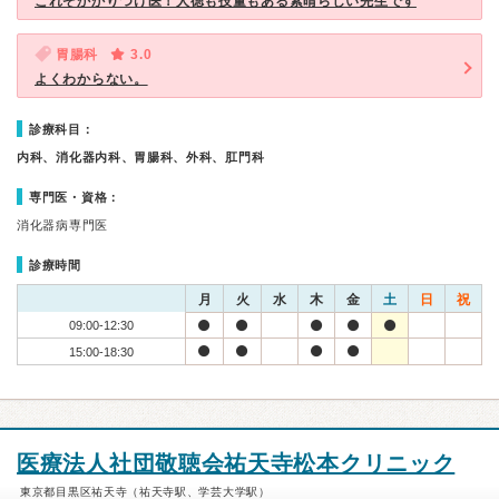
これぞかかりつけ医！人徳も技量もある素晴らしい先生です
胃腸科
3.0
よくわからない。
診療科目：
内科、消化器内科、胃腸科、外科、肛門科
専門医・資格：
消化器病専門医
診療時間
月
火
水
木
金
土
日
祝
09:00-12:30
15:00-18:30
医療法人社団敬聴会祐天寺松本クリニック
東京都目黒区祐天寺（祐天寺駅、学芸大学駅）