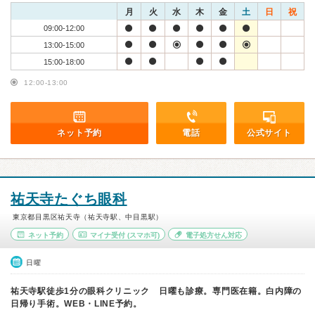
月
火
水
木
金
土
日
祝
09:00-12:00
13:00-15:00
15:00-18:00
12:00-13:00
ネット予約
電話
公式サイト
祐天寺たぐち眼科
東京都目黒区祐天寺（祐天寺駅、中目黒駅）
ネット予約
マイナ受付
(スマホ可)
電子処方せん対応
日曜
祐天寺駅徒歩1分の眼科クリニック 日曜も診療。専門医在籍。白内障の
日帰り手術。WEB・LINE予約。