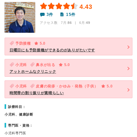
4.43
3件
15件
アクセス数 7月:
86
| 6月:
49
予防接種
5.0
日曜日にも予防接種ができるのがありがたいです
小児科
鼻水が出る
5.0
アットホームなクリニック
小児科
皮膚の発疹・かゆみ・発熱（子供）
5.0
時間帯の割り振りが素晴らしい
診療科目：
小児科、健康診断
専門医・資格：
小児科専門医